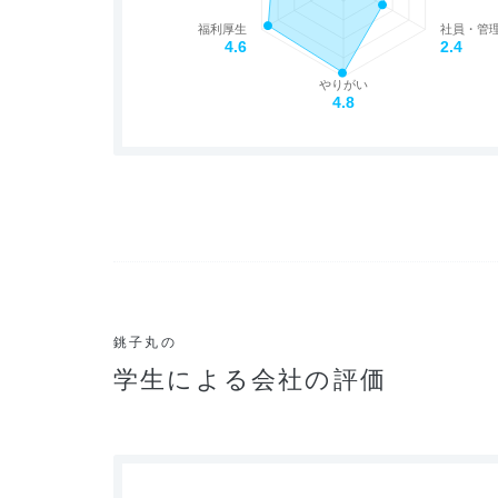
福利厚生
社員・管
4.6
2.4
やりがい
4.8
銚子丸の
学生による会社の評価