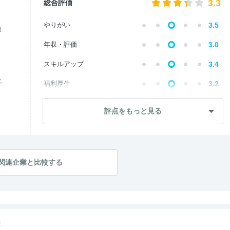
3.3
総合評価
やりがい
3.5
価
年収・評価
3.0
スキルアップ
3.4
化
福利厚生
3.2
成長・将来性
3.4
評点をもっと見る
社員・管理職
3.4
ワークライフ
3.4
社風・文化
3.3
関連企業と比較する
女性の働きやすさ
3.4
入社後のギャップ
3.3
入社難易度
3.2
！