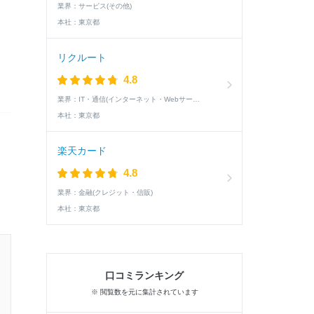
業界：
サービス(その他)
本社：
東京都
リクルート
4.8
業界：
IT・通信(インターネット・Webサービス)
本社：
東京都
楽天カード
4.8
業界：
金融(クレジット・信販)
本社：
東京都
25卒 / 文系 / 女性
口コミランキング
1次面接通過した学生の就活速報
※ 閲覧数を元に集計されています