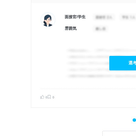
面接官/学生
雰囲気
選
0
0
告する