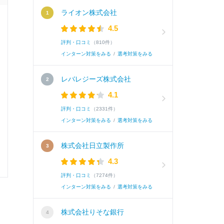
ライオン株式会社
面接官/学生
4.5
評判・口コミ
（810件）
雰囲気
インターン対策をみる
/
選考対策をみる
レバレジーズ株式会社
4.1
選考速報を
評判・口コミ
（2331件）
インターン対策をみる
/
選考対策をみる
株式会社日立製作所
4.3
0
0
評判・口コミ
（7274件）
インターン対策をみる
/
選考対策をみる
株式会社りそな銀行