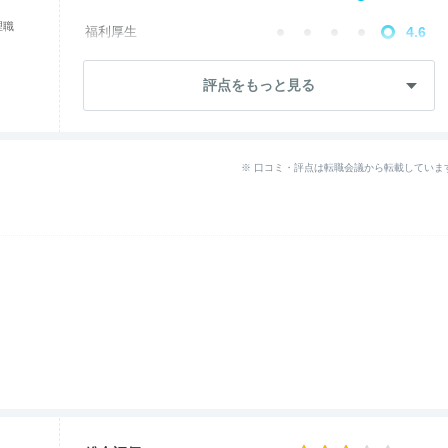
理職
福利厚生
4.6
成長・将来性
4.3
評点をもっと見る
社員・管理職
2.4
ワークライフ
2.4
※ 口コミ・評点は転職会議から転載していま
女性の働きやすさ
3.6
入社後のギャップ
2.7
退職理由
2.0