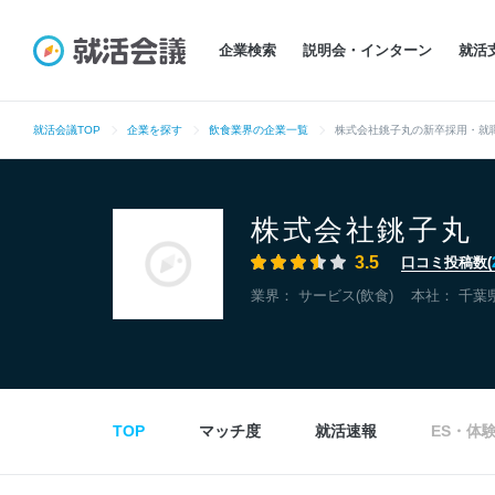
企業検索
説明会・インターン
就活
就活会議TOP
企業を探す
飲食業界の企業一覧
株式会社銚子丸の新卒採用・就
株式会社銚子丸
3.5
口コミ投稿数(
業界：
サービス(飲食)
本社：
千葉
TOP
マッチ度
就活速報
ES・体