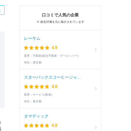
た
口コミで人気の企業
※ 総合評価を元に集計されています
レーサム
4.9
業界：
不動産(総合不動産・デベロッパー)
本社：
東京都
スターバックスコーヒージャパン
4.8
業界：
サービス(飲食)
本社：
東京都
タマディック
考
4.8
掲