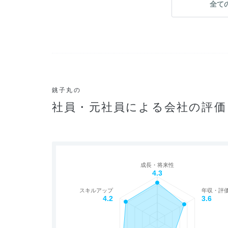
全て
銚子丸の
社員・元社員による会社の評価
成長・将来性
4.3
スキルアップ
年収・評
4.2
3.6