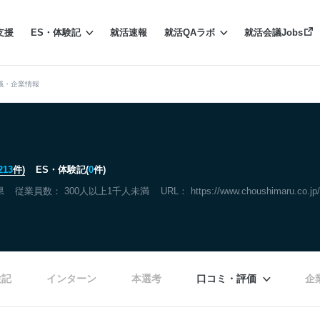
支援
ES・体験記
就活速報
就活QAラボ
就活会議Jobs
職・企業情報
213
件)
ES・体験記(
0
件)
県
従業員数： 300人以上1千人未満
URL：
https://www.choushimaru.co.jp/
験記
インターン
本選考
口コミ・評価
企