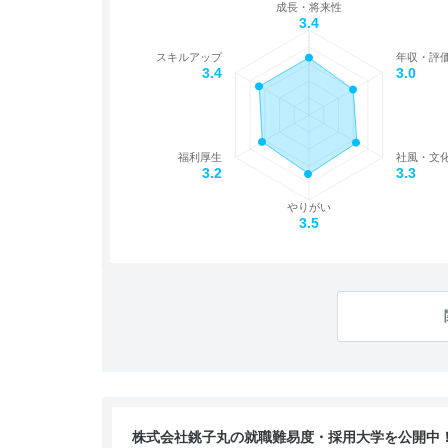
成長・将来性
3.4
スキルアップ
年収・評
3.4
3.0
福利厚生
社風・文
3.2
3.3
やりがい
3.5
株式会社銚子丸の就職難易度・採用大学を公開中