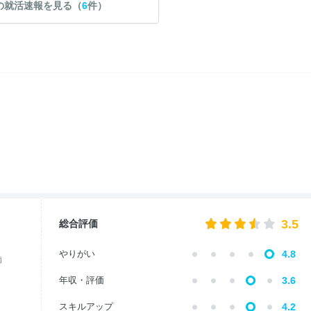
の就活速報を見る（
6
件）
3.5
総合評価
やりがい
4.8
価
年収・評価
3.6
スキルアップ
4.2