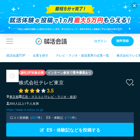
無料登録
ログイン
就活会議TOP
企業を探す
テレビ・ラジオ・放送業界の企業一覧
株式会社テレビ
謝礼UP対象企業
インターン参加で選考優遇あり
株式会社テレビ東京
3.5
東京都
広告・マスコミ(テレビ・ラジオ・放送)
300人以上1千人未満
https://www.tv-tokyo.co.jp/
口コミ投稿数（
327
件）
ES・体験記（
173
件）
ES・体験記などを投稿する