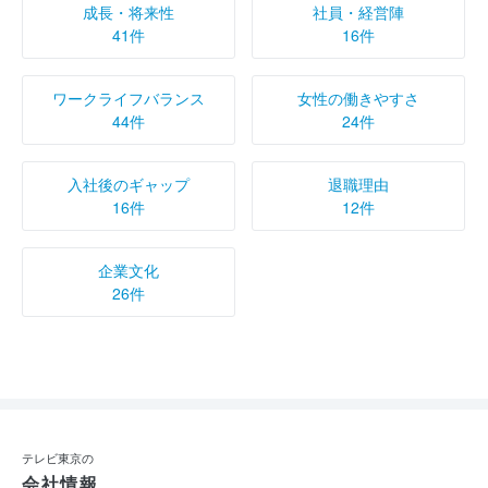
【選考落選】26卒 株式会社テレビ東京の口コミ
成長・将来性
社員・経営陣
（2025/7/24投稿）
41件
16件
4.0
ワークライフバランス
女性の働きやすさ
【選考不参加】26卒 株式会社テレビ東京の口コミ
44件
24件
（2025/7/23投稿）
4.0
入社後のギャップ
退職理由
16件
12件
【選考落選】26卒 株式会社テレビ東京の口コミ
（2025/6/25投稿）
4.0
企業文化
26件
テレビ東京の
会社情報