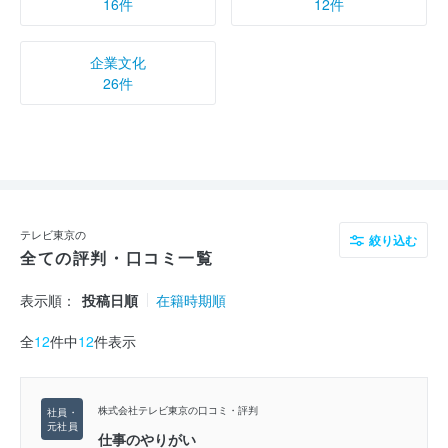
16件
12件
企業文化
26件
テレビ東京の
絞り込む
全ての評判・口コミ一覧
表示順：
投稿日順
在籍時期順
全
12
件中
12
件表示
株式会社テレビ東京の口コミ・評判
仕事のやりがい