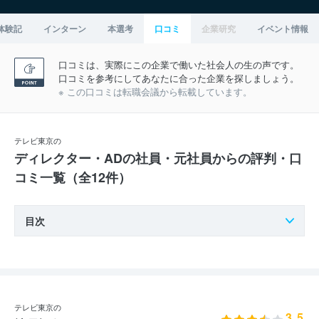
体験記
インターン
本選考
口コミ
企業研究
イベント情報
口コミは、実際にこの企業で働いた社会人の生の声です。
口コミを参考にしてあなたに合った企業を探しましょう。
※ この口コミは転職会議から転載しています。
テレビ東京の
ディレクター・ADの社員・元社員からの評判・口
コミ一覧（全12件）
目次
テレビ東京の
3.5