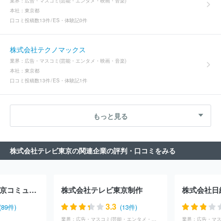
業界：
広告・マスコミ(芸能・エンタメ・映画・音楽)
本社：
東京都
口コミ投稿数
13件
ES・体験記
0件
株式会社テクノマックス
業界：
広告・マスコミ(芸能・エンタメ・映画・音楽)
本社：
東京都
口コミ投稿数
13件
ES・体験記
1件
もっと見る
株式会社テレビ東京の関連企業の評判・口コミをみる
株式会社テレビ東京コミュニケーションズ
株式会社テレビ東京制作
株式会社日
3.3
(89件)
(13件)
業界：
広告・マスコミ(芸能・エンタメ・映画・音楽)
業界：