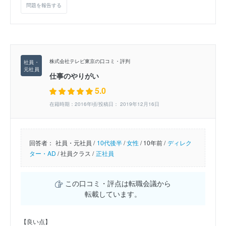
問題を報告する
株式会社テレビ東京の口コミ・評判
仕事のやりがい
5.0
在籍時期：2016年頃/投稿日： 2019年12月16日
回答者：
社員・元社員 /
10代後半
/
女性
/
10年前 /
ディレク
ター・AD
/
社員クラス /
正社員
この口コミ・評点は転職会議から
転載しています。
【良い点】