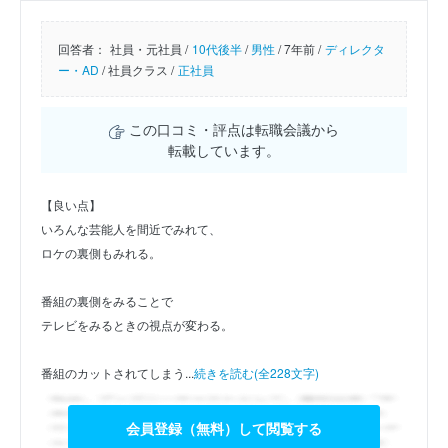
回答者：
社員・元社員 /
10代後半
/
男性
/
7年前 /
ディレクタ
ー・AD
/
社員クラス /
正社員
この口コミ・評点は転職会議から
転載しています。
【良い点】
いろんな芸能人を間近でみれて、
ロケの裏側もみれる。
番組の裏側をみることで
テレビをみるときの視点が変わる。
番組のカットされてしまう...
続きを読む(全228文字)
会員登録（無料）して閲覧する