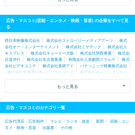
式会社バンダイナムコフィルムワークス
株式会社コミット
株式
会社フジクリエイティブコーポレーション
株式会社わらび座
株
式会社ｄｒａｗｉｚ
ＡＡ ＭＯＶＩＥ株式会社
株式会社文化工
広告・マスコミ(芸能・エンタメ・映画・音楽) の企業をすべて見
房
株式会社プラスミック・シーエフピー
株式会社テレビマンユ
る
ニオン
太陽企画株式会社
西日本映像株式会社
株式会社ストロベリーメディアアーツ
株式
会社オー・エンターテイメント
株式会社ミヤテック
株式会社エ
キスプレス
株式会社キョードー大阪
株式会社関西東通
株式会
社道洋行
株式会社名古屋東通
有限会社人形劇団クラルテ
株式
会社ビデオユニテ
株式会社進研アド
パナソニック映像株式会社
株式会社北海道日本ハムファイターズ
株式会社めんこいエンター
プライズ
株式会社わらび座
株式会社ソニー・ミュージックエン
タテインメント
株式会社ユーフィールド
株式会社バンダイナム
もっと見る
コフィルムワークス
株式会社オムニバス・ジャパン
ＡＡ ＭＯ
ＶＩＥ株式会社
株式会社東京ビデオセンター
株式会社すずまる
リトルスタジオインク株式会社
株式会社エネット
株式会社ジー
広告・マスコミのカテゴリ一覧
ズ・コーポレーション
株式会社ｄｒａｗｉｚ
株式会社フジクリ
エイティブコーポレーション
株式会社ギークピクチュアズ
株式
広告代理店・広告制作
テレビ・ラジオ・放送
新聞
芸能・エン
会社ダイジョブス
株式会社デジタルエッグ
株式会社二番工房
タメ・映画・音楽
出版業
その他
四季株式会社
株式会社サンライズプロモーション
株式会社ハッ