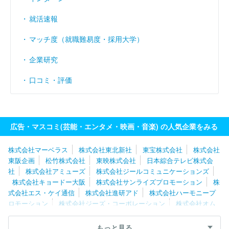
就活速報
マッチ度（就職難易度・採用大学）
企業研究
口コミ・評価
広告・マスコミ(芸能・エンタメ・映画・音楽) の人気企業をみる
株式会社マーベラス
株式会社東北新社
東宝株式会社
株式会社
東阪企画
松竹株式会社
東映株式会社
日本綜合テレビ株式会
社
株式会社アミューズ
株式会社ジールコミュニケーションズ
株式会社キョードー大阪
株式会社サンライズプロモーション
株
式会社エス・ケイ通信
株式会社進研アド
株式会社ハーモニープ
ロモーション
株式会社ジーズ・コーポレーション
株式会社オム
ニバス・ジャパン
株式会社テクノネット
株式会社ＮＥＸＴＥＰ
株式会社フジ・メディア・テクノロジー
株式会社朝日ネット
株
もっと見る