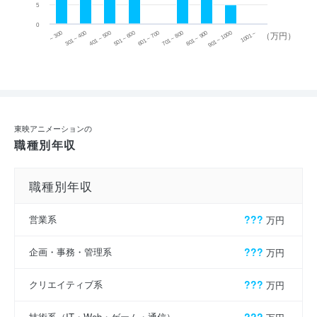
5
0
~ 300
701 ~ 800
301 ~ 400
801 ~ 900
401 ~ 500
901 ~ 1000
501 ~ 600
601 ~ 700
1001 ~
（万円）
東映アニメーションの
職種別年収
職種別年収
営業系
???
万円
企画・事務・管理系
???
万円
クリエイティブ系
???
万円
技術系（IT・Web・ゲーム・通信）
???