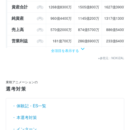
資産合計
（円）
1268億8300万
1505億800万
1627億3900万
純資産
（円）
960億4400万
1145億200万
1317億1300万
売上高
（円）
570億2000万
874億5700万
886億5400万
営業利益
（円）
181億700万
286億6900万
233億6400万
全項目を表示する
経常利益
（円）
188億2200万
297億9100万
264億5300万
※参照元：NOKIZAL
当期純利益
（円）
128億2000万
209億
187億9500万
利益余剰金
----
----
----
（円）
東映アニメーションの
売上伸び率
（％）
10.51
53.38
1.37
選考対策
営業利益率
（％）
31.76
32.78
26.35
体験記・ES一覧
経常利益率
（％）
33.01
34.06
29.84
本選考対策
インターン