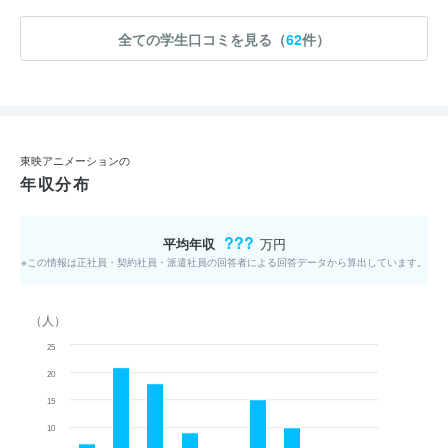
全ての学生口コミを見る（
62
件）
東映アニメーションの
年収分布
???
平均年収
万円
※この情報は正社員・契約社員・派遣社員の回答者による回答データから算出しています。
（人）
25
20
15
10