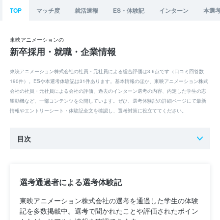
TOP
マッチ度
就活速報
ES・体験記
インターン
本選
東映アニメーションの
新卒採用・就職・企業情報
東映アニメーション株式会社の社員・元社員による総合評価は3.6点です（口コミ回答数
190件）。ESや本選考体験記は31件あります。基本情報のほか、東映アニメーション株式
会社の社員・元社員による会社の評価、過去のインターン選考の内容、内定した学生の志
望動機など、一部コンテンツを公開しています。ぜひ、選考体験記の詳細ページにて最新
情報やエントリーシート・体験記全文を確認し、選考対策に役立ててください。
目次
選考通過者による選考体験記
東映アニメーション株式会社の選考を通過した学生の体験
記を多数掲載中。選考で聞かれたことや評価されたポイン