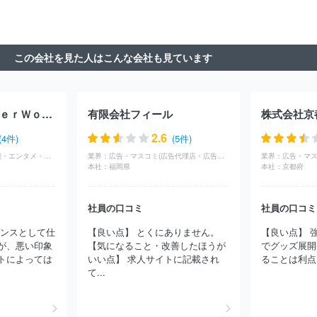
ト
株式会社フジ・メディア・テクノロジー
株式会社千代田ビデ
オ
株式会社ミントプロジェクト
株式会社オイコーポレーション
有限会社オフィスぼくら
株式会社文化工房
株式会社トップシー
ン
松竹株式会社
株式会社テレビ東京メディアネット
株式会社
この会社を見た人はこんな会社も見ています
マーベル
株式会社ジールコミュニケーションズ
株式会社ハーモ
ニープロモーション
株式会社ＳＭＩＬＥ‐ＵＰ．
東映株式会社
株式会社スローハンド
株式会社２１インコーポレーション
株式
会社プラスミック・シーエフピー
株式会社東北新社
株式会社テ
株式会社ＣｌｏｖｅｒＷｏｒｋｓ
有限会社フィール
株式会社京
クノネット
株式会社サテライト
株式会社マーベラス
株式会社
コミット
株式会社ｄｏｕｂＬｅ
株式会社ＣＡＲＴＡ ＨＯＬＤ
2.6
(4件)
(5件)
ＩＮＧＳ
太陽企画株式会社
株式会社東京サウンド・プロダクシ
広告・マスコミ(芸能・エンタメ・映画・音楽)
業界：
広告・マスコミ(広告代理店・広告制作)
業界：
ョン
株式会社大河プロダクション
株式会社ＮＥＸＴＥＰ
株式
本社：
福岡県
本社：
京都府
会社朝日ネット
株式会社千代田ラフト
東宝株式会社
株式会社
クリーク・アンド・リバー社
株式会社東阪企画
株式会社ＦＩＥ
社員の口コミ
社員の口コミ
ＬＤ ＭＡＮＡＧＥＭＥＮＴ ＥＸＰＡＮＤ
株式会社グッデイ
株式会社アミューズ
日本綜合テレビ株式会社
株式会社ジャンプ
ランスとして仕
【良い点】 とくにありません。
【良い点】 
コーポレーション
株式会社フロンティアワークス
株式会社ワサ
が、悪い印象
【気になること・改善したほうが
でグッズ展開
ビ
株式会社ボルテージ
株式会社クリエイティブパープル
株式
トによっては
いい点】 求人サイトに記載され
ることは利点 
会社ドマーニ
株式会社ルミナクリエイト１２
株式会社センティ
て...
アス
株式会社スタジオコメット
ウッドオフィス株式会社
株式
会社ユニット
株式会社テレビマンユニオン
株式会社ギフト
株
式会社Ｉｎｆｉｎｉｔｙ１
株式会社エス・ケイ通信
株式会社山