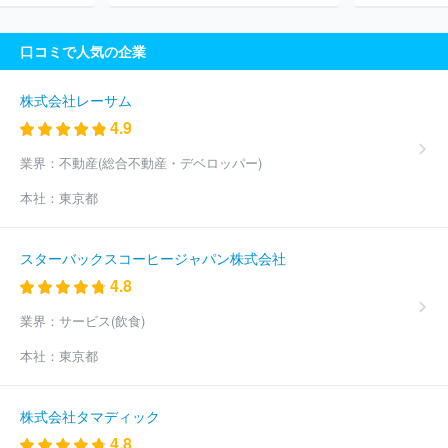
口社
株式会社インファス・ドットコム
株式会社オクタゴン
株
式会社ザイオン
株式会社ＢＲＡＩＳＥ
株式会社ＣＢＣクリエイ
口コミで人気の企業
ション
株式会社ピー・ディー・ネットワーク
株式会社ヤング・
コミュニケーション
株式会社電通沖縄
株式会社バンビシャス奈
良
株式会社真面目
有限会社ビデオ企画リバティー
ＮｅｘＦｕ
株式会社レーサム
ｓｉｏｎ株式会社
ほか(1264件)
4.9
業界：
不動産(総合不動産・デベロッパー)
本社：
東京都
スターバックスコーヒージャパン株式会社
4.8
業界：
サービス(飲食)
本社：
東京都
株式会社タマディック
4.8