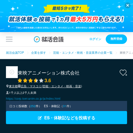
無料登録
ログイン
就活会議TOP
企業を探す
芸能・エンタメ・映画・音楽業界の企業一覧
東映アニ
東映アニメーション株式会社
3.6
東京都
広告・マスコミ(芸能・エンタメ・映画・音楽)
1千人以上2千人未満
https://corp.toei-anim.co.jp/ja/index.html
口コミ投稿数（
252
件）
ES・体験記（
31
件）
ES・体験記などを投稿する