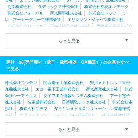
丸文株式会社
ラディックス株式会社
株式会社立花エレテック
株式会社フォーバル
新光商事株式会社
株式会社トップ
テ
レ・マーカーグループ株式会社
エリクソン・ジャパン株式会社
株式会社グローセル
華為技術日本株式会社
因幡電機産業株式会
社
伯東株式会社
光昭株式会社
日本メディアシステム株式会
社
東京エレクトロンデバイス株式会社
株式会社ダーツライブ
もっと見る
シークス株式会社
オンキヨーホームエンターテイメント株式会社
住友商事マシネックス株式会社
サンワテクノス株式会社
三信電
気株式会社
エレマテック株式会社
ブラザー販売株式会社
三菱
商社・卸(専門商社（電子・電気機器・OA機器）) の企業をすべ
電機住環境システムズ株式会社
ソニービジネスソリューション株式
て見る
会社
株式会社フジデン
関西電子工業株式会社
安川メカトレック末松
九機株式会社
エコー電子工業株式会社
新光産業株式会社
株式
会社シーアイエス
ダイワボウ情報システム株式会社
アート電子
株式会社
名電通株式会社
日新明弘テック株式会社
株式会社電
陽社
株式会社ニチフ
ダイキンＨＶＡＣソリューション東海株式
会社
サクセスイノベーションシステム株式会社
株式会社静鉄情
報センター
日邦産業株式会社
教育産業株式会社
日本メディア
システム株式会社
株式会社立花エレテック
オムロンヘルスケア
もっと見る
株式会社
株式会社メガチップス
株式会社トップ
シークス株式