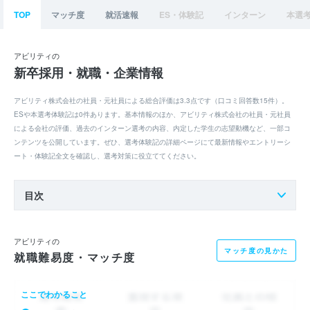
TOP
マッチ度
就活速報
ES・体験記
インターン
本選
アビリティの
新卒採用・就職・企業情報
アビリティ株式会社の社員・元社員による総合評価は3.3点です（口コミ回答数15件）。
ESや本選考体験記は0件あります。基本情報のほか、アビリティ株式会社の社員・元社員
による会社の評価、過去のインターン選考の内容、内定した学生の志望動機など、一部コ
ンテンツを公開しています。ぜひ、選考体験記の詳細ページにて最新情報やエントリーシ
ート・体験記全文を確認し、選考対策に役立ててください。
目次
アビリティの
マッチ度の見かた
就職難易度・マッチ度
ここでわかること