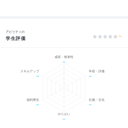
アビリティの
--
学生評価
成長・将来性
--
スキルアップ
年収・評価
--
--
福利厚生
社風・文化
--
--
やりがい
--