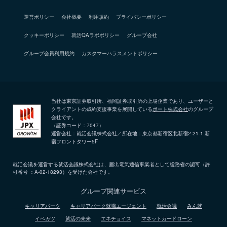
運営ポリシー
会社概要
利用規約
プライバシーポリシー
クッキーポリシー
就活QAラボポリシー
グループ会社
グループ会員利用規約
カスタマーハラスメントポリシー
当社は東京証券取引所、福岡証券取引所の上場企業であり、ユーザーと
クライアントの成約支援事業を展開している
ポート株式会社
のグループ
会社です。
（証券コード：7047）
運営会社：就活会議株式会社／所在地：東京都新宿区北新宿2-21-1 新
宿フロントタワー5F
就活会議を運営する就活会議株式会社は、届出電気通信事業者として総務省の認可（許
可番号 ：A-02-18293）を受けた会社です。