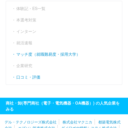
営業利益率
----
----
----
（％）
体験記・ES一覧
経常利益率
----
----
----
（％）
本選考対策
インターン
就活速報
マッチ度（就職難易度・採用大学）
企業研究
口コミ・評価
商社・卸(専門商社（電子・電気機器・OA機器）) の人気企業を
みる
デル・テクノロジーズ株式会社
株式会社マクニカ
都築電気株式
会社
エプソン販売株式会社
ダイワボウ情報システム株式会社