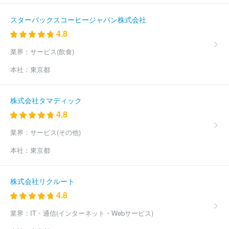
会社
レノボ・ジャパン合同会社
株式会社カナデン
株式会社Ｕ
ＳＥＮ‐ＡＬＭＥＸ
ケント照明株式会社
三菱電機住環境システム
スターバックスコーヒージャパン株式会社
ズ株式会社
ソニービジネスソリューション株式会社
ヤーマン株
4.8
式会社
エレマテック株式会社
黒田電気株式会社
田中電気株式
会社
株式会社ワイズ
東京エレクトロンデバイス株式会社
新光
業界：
サービス(飲食)
商事株式会社
株式会社東和エンジニアリング
日本プリメックス
株式会社
株式会社東陽テクニカ
株式会社インフォマティクス
本社：
東京都
株式会社ＲＳＴ
株式会社第一興商
ヘッドスプリング株式会社
ほか(2663件)
株式会社タマディック
4.8
業界：
サービス(その他)
本社：
東京都
株式会社リクルート
4.8
業界：
IT・通信(インターネット・Webサービス)