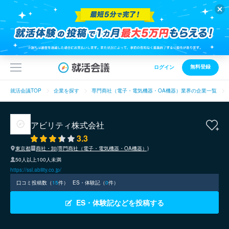
無料登録
ログイン
就活会議TOP
企業を探す
専門商社（電子・電気機器・OA機器）業界の企業一覧
アビリティ株式会社
3.3
東京都
商社・卸(専門商社（電子・電気機器・OA機器）)
50人以上100人未満
https://ssl.ability.co.jp/
口コミ投稿数（
15
件）
ES・体験記（
0
件）
ES・体験記などを投稿する