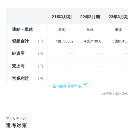
21年3月期
22年3月期
23年3月期
連結・単体
単体
単体
単体
資産合計
（円）
4億5360万
4億3130万
3億8543万
純資産
----
----
----
（円）
売上高
----
----
----
（円）
営業利益
----
----
----
（円）
全項目を表示する
経常利益
----
----
----
（円）
※参照元：NOKIZAL
当期純利益
（円）
1098万
- 3754万
- 5253万
利益余剰金
（円）
4276万
523万
- 4730万
アビリティの
選考対策
売上伸び率
----
----
----
（％）