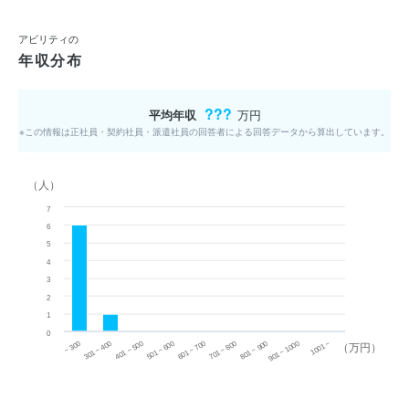
アビリティの
年収分布
???
平均年収
万円
※この情報は正社員・契約社員・派遣社員の回答者による回答データから算出しています。
（人）
7
6
5
4
3
2
1
0
~ 300
701 ~ 800
301 ~ 400
801 ~ 900
401 ~ 500
901 ~ 1000
501 ~ 600
601 ~ 700
1001 ~
（万円）