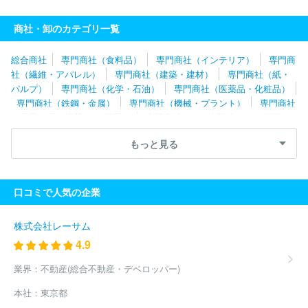
会社
光昭株式会社
因幡電機産業株式会社
オンキヨーホームエ
ンターテイメント株式会社
萬世電機株式会社
ブラザー販売株式
商社・卸のカテゴリ一覧
会社
株式会社常磐第一興商
東日本メディコム株式会社
株式会
社岩崎
株式会社エミヤホールディングス
テレ・マーカーグルー
総合商社
専門商社（食料品）
専門商社（インテリア）
専門商
プ株式会社
ラディックス株式会社
美和電気工業株式会社
プラ
社（繊維・アパレル）
専門商社（建築・建材）
専門商社（紙・
ネックスコミュニケーションズ株式会社
日発販売株式会社
株式
パルプ）
専門商社（化学・石油）
専門商社（医薬品・化粧品）
会社オーム電機
株式会社マクニカ
サン電子株式会社
荏原実業
専門商社（鉄鋼・金属）
専門商社（機械・プラント）
専門商社
株式会社
株式会社ＴＤＭ
東亜電気工業株式会社
株式会社ルー
（電子・電気機器・OA機器）
専門商社（自動車関連・輸送用機
ク
株式会社グリーンハウス
エリクソン・ジャパン株式会社
菱
器）
専門商社（医療機器）
専門商社（文具・事務用品・日用
洋エレクトロ株式会社
華為技術日本株式会社
株式会社湘南第一
もっと見る
品）
専門商社（スポーツ・レジャー用品）
専門商社（その他）
興商
株式会社オービックオフィスオートメーション
コモタ株式
会社
都築電気株式会社
住友商事マシネックス株式会社
藤倉商
事株式会社
海光電業株式会社
リペア株式会社
扶桑電通株式会
口コミで人気の企業
社
アドバンテック株式会社
日本システムケア株式会社
株式会
社ジェピコ
トシン・グループ株式会社
伯東株式会社
丸文株式
会社
株式会社フォーバル
エプソン販売株式会社
サンワテクノ
株式会社レーサム
ス株式会社
株式会社グローセル
三信電気株式会社
中央ビジコ
4.9
ム株式会社
日本電計株式会社
株式会社光和
高千穂交易株式会
社
岡田電機株式会社
デル・テクノロジーズ株式会社
株式会社
業界：
不動産(総合不動産・デベロッパー)
ダーツライブ
シチズン・システムズ株式会社
双日マシナリー株
本社：
東京都
式会社
株式会社アクシオ
株式会社オウルテック
八洲電機株式