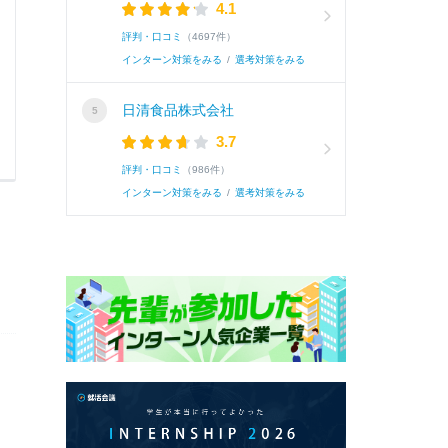
4.1
評判・口コミ
（4697件）
インターン対策をみる
/
選考対策をみる
日清食品株式会社
3.7
評判・口コミ
（986件）
インターン対策をみる
/
選考対策をみる