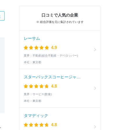
口コミで人気の企業
た
※ 総合評価を元に集計されています
レーサム
4.9
業界：
不動産(総合不動産・デベロッパー)
本社：
東京都
スターバックスコーヒージャパン
4.8
業界：
サービス(飲食)
本社：
東京都
タマディック
4.8
ン