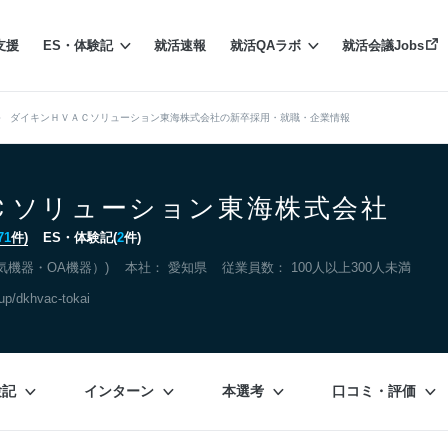
支援
ES・体験記
就活速報
就活QAラボ
就活会議Jobs
ダイキンＨＶＡＣソリューション東海株式会社の新卒採用・就職・企業情報
Ｃソリューション東海株式会社
71
件)
ES・体験記(
2
件)
気機器・OA機器）)
本社：
愛知県
従業員数： 100人以上300人未満
oup/dkhvac-tokai
験記
インターン
本選考
口コミ・評価