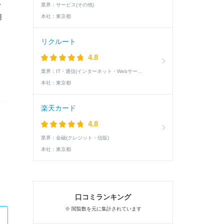
業界：
サービス(その他)
イ
用
本社：
東京都
リクルート
4.8
業界：
IT・通信(インターネット・Webサービス)
本社：
東京都
楽天カード
4.8
業界：
金融(クレジット・信販)
本社：
東京都
口コミランキング
※ 閲覧数を元に集計されています