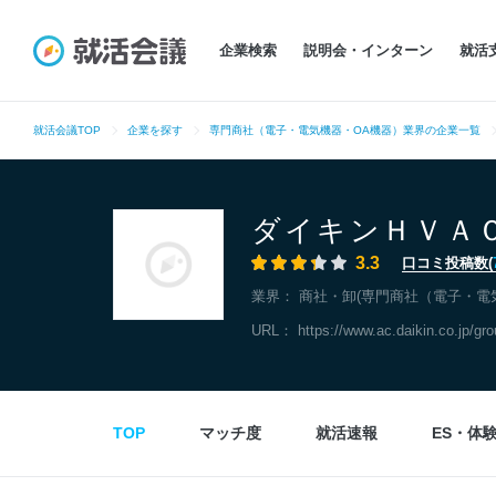
企業検索
説明会・インターン
就活
就活会議TOP
企業を探す
専門商社（電子・電気機器・OA機器）業界の企業一覧
ダイキンＨＶＡ
3.3
口コミ投稿数(
業界：
商社・卸(専門商社（電子・電
URL：
https://www.ac.daikin.co.jp/gr
TOP
マッチ度
就活速報
ES・体