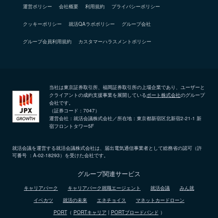
運営ポリシー
会社概要
利用規約
プライバシーポリシー
クッキーポリシー
就活QAラボポリシー
グループ会社
グループ会員利用規約
カスタマーハラスメントポリシー
当社は東京証券取引所、福岡証券取引所の上場企業であり、ユーザーと
クライアントの成約支援事業を展開している
ポート株式会社
のグループ
会社です。
（証券コード：7047）
運営会社：就活会議株式会社／所在地：東京都新宿区北新宿2-21-1 新
宿フロントタワー5F
就活会議を運営する就活会議株式会社は、届出電気通信事業者として総務省の認可（許
可番号 ：A-02-18293）を受けた会社です。