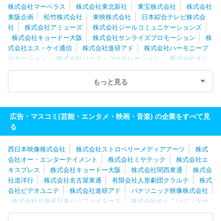
株式会社マーベラス
株式会社東北新社
東宝株式会社
株式会社
東阪企画
松竹株式会社
東映株式会社
日本綜合テレビ株式会
社
株式会社アミューズ
株式会社ジールコミュニケーションズ
株式会社キョードー大阪
株式会社サンライズプロモーション
株
式会社エス・ケイ通信
株式会社進研アド
株式会社ハーモニープ
ロモーション
株式会社ジーズ・コーポレーション
株式会社オム
ニバス・ジャパン
株式会社テクノネット
株式会社ＮＥＸＴＥＰ
株式会社フジ・メディア・テクノロジー
株式会社朝日ネット
株
もっと見る
式会社バンダイナムコフィルムワークス
株式会社コミット
株式
会社フジクリエイティブコーポレーション
株式会社わらび座
株
式会社ｄｒａｗｉｚ
ＡＡ ＭＯＶＩＥ株式会社
株式会社文化工
広告・マスコミ(芸能・エンタメ・映画・音楽) の企業をすべて見
房
株式会社プラスミック・シーエフピー
株式会社テレビマンユ
る
ニオン
太陽企画株式会社
西日本映像株式会社
株式会社ストロベリーメディアアーツ
株式
会社オー・エンターテイメント
株式会社ミヤテック
株式会社エ
キスプレス
株式会社キョードー大阪
株式会社関西東通
株式会
社道洋行
株式会社名古屋東通
有限会社人形劇団クラルテ
株式
会社ビデオユニテ
株式会社進研アド
パナソニック映像株式会社
株式会社北海道日本ハムファイターズ
株式会社めんこいエンター
プライズ
株式会社わらび座
株式会社ソニー・ミュージックエン