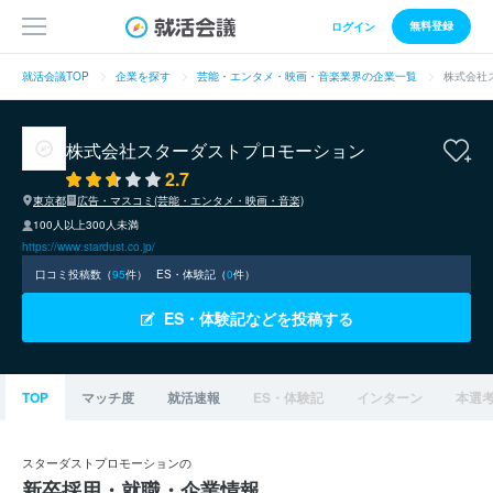
無料登録
ログイン
就活会議TOP
企業を探す
芸能・エンタメ・映画・音楽業界の企業一覧
株式会社
株式会社スターダストプロモーション
2.7
東京都
広告・マスコミ(芸能・エンタメ・映画・音楽)
100人以上300人未満
https://www.stardust.co.jp/
口コミ投稿数（
95
件）
ES・体験記（
0
件）
ES・体験記などを投稿する
TOP
マッチ度
就活速報
ES・体験記
インターン
本選
スターダストプロモーションの
新卒採用・就職・企業情報