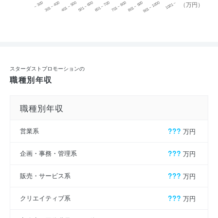
~ 300
701 ~ 800
301 ~ 400
801 ~ 900
401 ~ 500
901 ~ 1000
501 ~ 600
601 ~ 700
1001 ~
（万円）
スターダストプロモーションの
職種別年収
職種別年収
営業系
???
万円
企画・事務・管理系
???
万円
販売・サービス系
???
万円
クリエイティブ系
???
万円