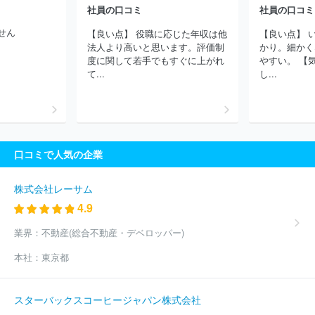
社員の口コミ
社員の口コミ
ＬＤ ＭＡＮＡＧＥＭＥＮＴ ＥＸＰＡＮＤ
株式会社グッデイ
株式会社アミューズ
日本綜合テレビ株式会社
株式会社ジャンプ
せん
【良い点】 役職に応じた年収は他
【良い点】 
コーポレーション
株式会社フロンティアワークス
株式会社ワサ
法人より高いと思います。評価制
かり。細かく
ビ
株式会社ボルテージ
株式会社クリエイティブパープル
株式
度に関して若手でもすぐに上がれ
やすい。 【
会社ドマーニ
株式会社ルミナクリエイト１２
株式会社センティ
て...
し...
アス
株式会社スタジオコメット
ウッドオフィス株式会社
株式
会社ユニット
株式会社テレビマンユニオン
株式会社ギフト
株
式会社Ｉｎｆｉｎｉｔｙ１
株式会社エス・ケイ通信
株式会社山
口社
株式会社インファス・ドットコム
株式会社オクタゴン
株
式会社ザイオン
株式会社ＢＲＡＩＳＥ
株式会社ＣＢＣクリエイ
口コミで人気の企業
ション
株式会社ピー・ディー・ネットワーク
株式会社ヤング・
コミュニケーション
株式会社電通沖縄
株式会社バンビシャス奈
良
株式会社真面目
有限会社ビデオ企画リバティー
ＮｅｘＦｕ
株式会社レーサム
ｓｉｏｎ株式会社
ほか(1264件)
4.9
業界：
不動産(総合不動産・デベロッパー)
本社：
東京都
スターバックスコーヒージャパン株式会社