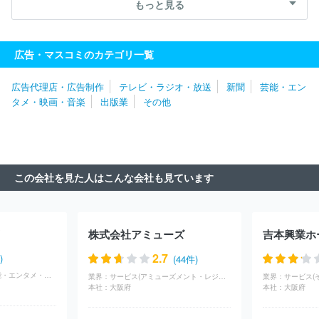
タテインメント
株式会社ユーフィールド
株式会社バンダイナム
もっと見る
コフィルムワークス
株式会社オムニバス・ジャパン
ＡＡ ＭＯ
ＶＩＥ株式会社
株式会社東京ビデオセンター
株式会社すずまる
リトルスタジオインク株式会社
株式会社エネット
株式会社ジー
広告・マスコミのカテゴリ一覧
ズ・コーポレーション
株式会社ｄｒａｗｉｚ
株式会社フジクリ
エイティブコーポレーション
株式会社ギークピクチュアズ
株式
広告代理店・広告制作
テレビ・ラジオ・放送
新聞
芸能・エン
会社ダイジョブス
株式会社デジタルエッグ
株式会社二番工房
タメ・映画・音楽
出版業
その他
四季株式会社
株式会社サンライズプロモーション
株式会社ハッ
ト
株式会社フジ・メディア・テクノロジー
株式会社千代田ビデ
オ
株式会社ミントプロジェクト
株式会社オイコーポレーション
有限会社オフィスぼくら
株式会社文化工房
株式会社トップシー
ン
松竹株式会社
株式会社テレビ東京メディアネット
株式会社
この会社を見た人はこんな会社も見ています
マーベル
株式会社ジールコミュニケーションズ
株式会社ハーモ
ニープロモーション
株式会社ＳＭＩＬＥ‐ＵＰ．
東映株式会社
株式会社スローハンド
株式会社２１インコーポレーション
株式
会社プラスミック・シーエフピー
株式会社東北新社
株式会社テ
株式会社アミューズ
クノネット
株式会社サテライト
株式会社マーベラス
株式会社
コミット
株式会社ｄｏｕｂＬｅ
株式会社ＣＡＲＴＡ ＨＯＬＤ
2.7
)
(44件)
ＩＮＧＳ
太陽企画株式会社
株式会社東京サウンド・プロダクシ
広告・マスコミ(芸能・エンタメ・映画・音楽)
業界：
サービス(アミューズメント・レジャー)
業界：
サービス(
ョン
株式会社大河プロダクション
株式会社ＮＥＸＴＥＰ
株式
本社：
大阪府
本社：
大阪府
会社朝日ネット
株式会社千代田ラフト
東宝株式会社
株式会社
クリーク・アンド・リバー社
株式会社東阪企画
株式会社ＦＩＥ