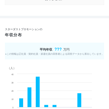
スターダストプロモーションの
年収分布
???
平均年収
万円
※この情報は正社員・契約社員・派遣社員の回答者による回答データから算出しています。
（人）
40
30
20
10
0