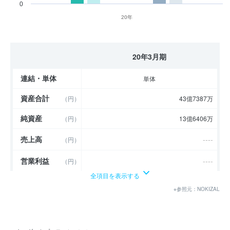
0
20年
20年3月期
連結・単体
単体
資産合計
（円）
43億7387万
純資産
（円）
13億6406万
売上高
----
（円）
営業利益
----
（円）
全項目を表示する
経常利益
----
（円）
※参照元：NOKIZAL
当期純利益
（円）
6億3642万
利益余剰金
（円）
13億5078万