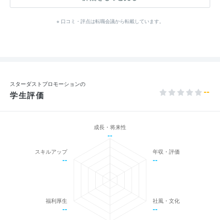
※ 口コミ・評点は転職会議から転載しています。
スターダストプロモーションの
--
学生評価
成長・将来性
--
スキルアップ
年収・評価
--
--
福利厚生
社風・文化
--
--