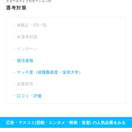
スターダストプロモーションの
選考対策
売上伸び率
----
（％）
営業利益率
----
（％）
体験記・ES一覧
経常利益率
----
（％）
本選考対策
インターン
就活速報
マッチ度（就職難易度・採用大学）
企業研究
口コミ・評価
広告・マスコミ(芸能・エンタメ・映画・音楽) の人気企業をみる