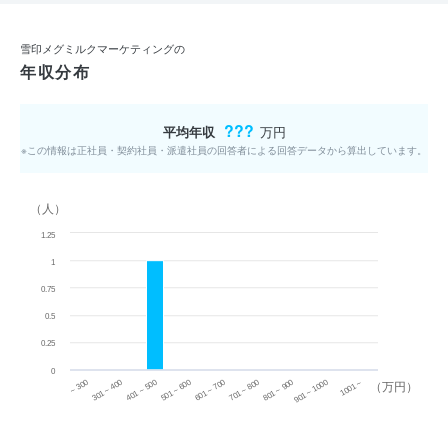
雪印メグミルクマーケティングの
年収分布
???
平均年収
万円
※この情報は正社員・契約社員・派遣社員の回答者による回答データから算出しています。
（人）
1.25
1
0.75
0.5
0.25
0
~ 300
701 ~ 800
301 ~ 400
801 ~ 900
401 ~ 500
901 ~ 1000
501 ~ 600
601 ~ 700
1001 ~
（万円）