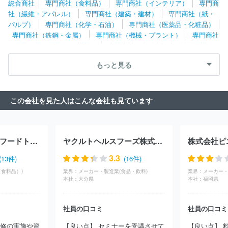
総合商社
専門商社（食料品）
専門商社（インテリア）
専門商
ハム株式会社
エンド商事株式会社
株式会社ナリコマエンタープ
社（繊維・アパレル）
専門商社（建築・建材）
専門商社（紙・
ライズ
小川珈琲株式会社
伊藤忠食品株式会社
株式会社マキシ
パルプ）
専門商社（化学・石油）
専門商社（医薬品・化粧品）
ム
株式会社マルイチ産商
中部水産株式会社
名古屋エアケータ
専門商社（鉄鋼・金属）
専門商社（機械・プラント）
専門商社
リング株式会社
総合食品エスイー株式会社
岐阜中央青果株式会
（電子・電気機器・OA機器）
専門商社（自動車関連・輸送用機
社
丸水札幌中央水産株式会社
大槻食材株式会社
宇都宮ヤクル
器）
専門商社（医療機器）
専門商社（文具・事務用品・日用
ト販売株式会社
株式会社ニッカネ
丸大堀内株式会社
仙都魚類
もっと見る
品）
専門商社（スポーツ・レジャー用品）
専門商社（その他）
株式会社
株式会社十文字チキンカンパニー
株式会社阿部長商店
株式会社庫や
北海道酒類販売株式会社
株式会社ナシオ
株式
会社京樽分割会社
双日食料株式会社
株式会社ぬ利彦
三幸食品
この会社を見た人はこんな会社も見ています
株式会社
デリア食品株式会社
株式会社八千代ポートリー
株式
会社ＮＩＧＩＴＡ
株式会社ベジテック
ベンダーサービス株式会
社
中央魚類株式会社
ＡＮＡフーズ株式会社
日成共益株式会
社
株式会社自遊人
三菱食品株式会社
ジェノスグループ株式会
国分フレッシュ・フードトランス株式会社
ヤクルトヘルスフーズ株式会社
株式会社ピ
社
株式会社坂口
ユーシーシーコーヒープロフェッショナル株式
会社
ニチモウ株式会社
株式会社ペッパーフードサービス
株式
3.3
(13件)
(16件)
会社河内屋ジェノス
株式会社日本アクセス
株式会社フィラディ
食料品）)
業界：
メーカー・製造業(食品・飲料)
業界：
メーカー・
ス
株式会社ミツハシ
株式会社日京クリエイト
株式会社ニチレ
本社：
大分県
本社：
福岡県
イフレッシュ
丸紅シーフーズ株式会社
東洋冷蔵株式会社
東京
青果株式会社
株式会社極洋
荒井商事株式会社
横浜丸中青果株
式会社
株式会社ドトールコーヒー
株式会社ヤマタネ
ＪＡ全農
社員の口コミ
社員の口コミ
ミートフーズ株式会社
株式会社船昌
西日本フード株式会社
ト
研修の実施や資
【良い点】 セミナーを受講させて
【良い点】 