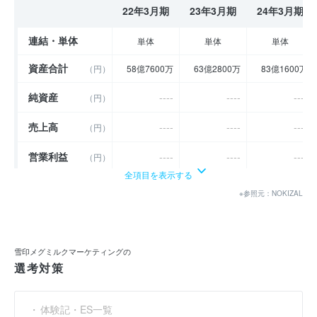
22年3月期
23年3月期
24年3月期
連結・単体
単体
単体
単体
資産合計
（円）
58億7600万
63億2800万
83億1600万
純資産
----
----
----
（円）
売上高
----
----
----
（円）
営業利益
----
----
----
（円）
全項目を表示する
経常利益
----
----
----
（円）
※参照元：NOKIZAL
当期純利益
（円）
1億2200万
1億2400万
3億1000万
利益余剰金
（円）
14億1100万
14億7400万
17億2300万
雪印メグミルクマーケティングの
選考対策
売上伸び率
----
----
----
（％）
営業利益率
----
----
----
（％）
体験記・ES一覧