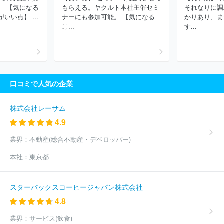
ウショク株式会社
ひかり味噌株式会社
株式会社モリタ屋
株式
。 【気になる
もらえる。ヤクルト本社主催セミ
それなりに調
会社ラクト・ジャパン
ほか(2908件)
い点】 ...
ナーにも参加可能。 【気になる
かりあり、ま
こ...
す...
口コミで人気の企業
株式会社レーサム
4.9
業界：
不動産(総合不動産・デベロッパー)
本社：
東京都
スターバックスコーヒージャパン株式会社
4.8
業界：
サービス(飲食)