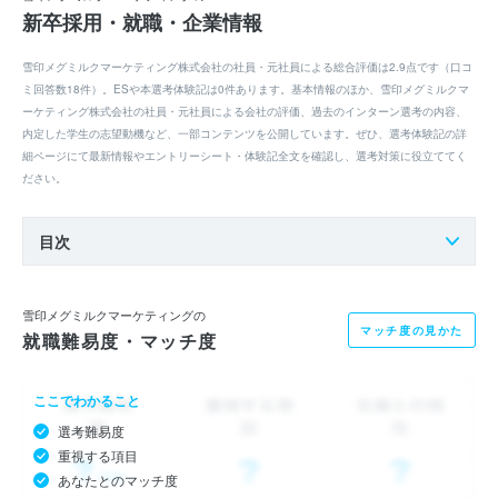
新卒採用・就職・企業情報
雪印メグミルクマーケティング株式会社の社員・元社員による総合評価は2.9点です（口コ
ミ回答数18件）。ESや本選考体験記は0件あります。基本情報のほか、雪印メグミルクマ
ーケティング株式会社の社員・元社員による会社の評価、過去のインターン選考の内容、
内定した学生の志望動機など、一部コンテンツを公開しています。ぜひ、選考体験記の詳
細ページにて最新情報やエントリーシート・体験記全文を確認し、選考対策に役立ててく
ださい。
目次
雪印メグミルクマーケティングの
マッチ度の見かた
就職難易度・マッチ度
ここでわかること
選考難易度
重視する項目
あなたとのマッチ度