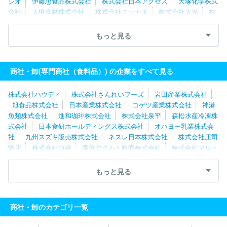
シオ
伊藤忠食品株式会社
株式会社日本アクセス
大塚化学株式
会社
大槻食材株式会社
株式会社ニッカネ
株式会社大光
株
式会社マルイチ産商
東洋冷蔵株式会社
株式会社ナリコマエンタ
ープライズ
株式会社庄司酒店
株式会社極洋
東京青果株式会
もっと見る
社
九州スズキ販売株式会社
尾家産業株式会社
エンド商事株式
会社
オハヨー乳業株式会社
日本産業株式会社
株式会社フィラ
ディス
北海道酒類販売株式会社
商社・卸(専門商社（食料品）) の企業をすべて見る
株式会社ハウディ
株式会社さんれいフーズ
岩田産業株式会社
旭食品株式会社
日本産業株式会社
コゲツ産業株式会社
神港
魚類株式会社
進和珈琲株式会社
株式会社泉平
森松水産冷凍株
式会社
日本食研ホールディングス株式会社
オハヨー乳業株式会
社
九州スズキ販売株式会社
ネスレ日本株式会社
株式会社庄司
酒店
株式会社白菱
南信ヤクルト販売株式会社
株式会社マルト
水谷
大和産業株式会社
株式会社大光
株式会社名給
名古屋
ヤクルト販売株式会社
株式会社昭和
株式会社戸田酒販
株式会
もっと見る
社トーカン
カナカン株式会社
大塚化学株式会社
株式会社泉州
屋
株式会社山星屋
中井青果株式会社
大京魚類株式会社
東
海澱粉株式会社
北陸コカ・コーラボトリング株式会社
株式会社
商社・卸のカテゴリ一覧
大水
株式会社Ｒ＆Ｃながの青果
株式会社タキダエンタープライ
ズ
尾家産業株式会社
株式会社ジー・コミュニケーション
日本