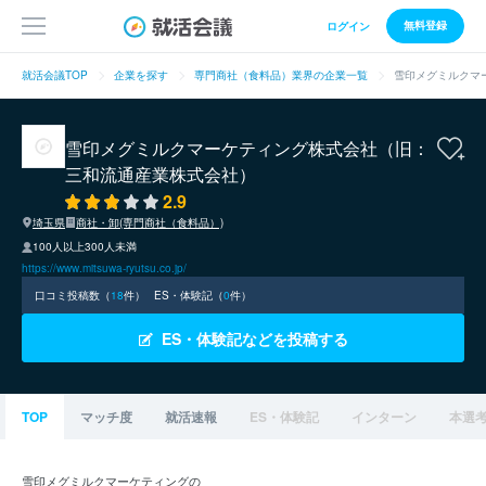
無料登録
ログイン
就活会議TOP
企業を探す
専門商社（食料品）業界の企業一覧
雪印メグミルクマ
雪印メグミルクマーケティング株式会社（旧：
三和流通産業株式会社）
2.9
埼玉県
商社・卸(専門商社（食料品）)
100人以上300人未満
https://www.mitsuwa-ryutsu.co.jp/
口コミ投稿数（
18
件）
ES・体験記（
0
件）
ES・体験記などを投稿する
TOP
マッチ度
就活速報
ES・体験記
インターン
本選
雪印メグミルクマーケティングの