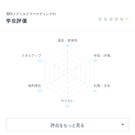
雪印メグミルクマーケティングの
--
学生評価
成長・将来性
--
スキルアップ
年収・評価
--
--
福利厚生
社風・文化
--
--
やりがい
--
評点をもっと見る