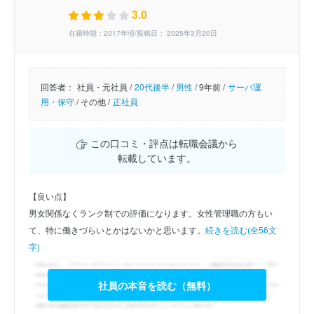
3.0
在籍時期：2017年頃/投稿日： 2025年3月20日
回答者：
社員・元社員 /
20代後半
/
男性
/
9年前 /
サーバ運
用・保守
/
その他 /
正社員
この口コミ・評点は転職会議から
転載しています。
【良い点】
男女関係なくランク制での評価になります。女性管理職の方もい
て、特に働きづらいとかはないかと思います。
続きを読む(全56文
字)
社員の本音を読む（無料）