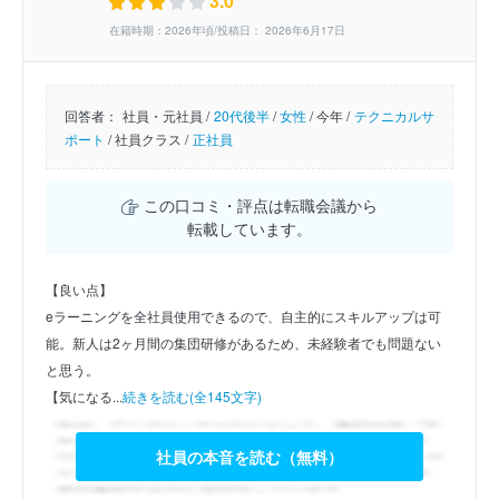
3.0
在籍時期：2026年頃/投稿日： 2026年6月17日
回答者：
社員・元社員 /
20代後半
/
女性
/
今年 /
テクニカルサ
ポート
/
社員クラス /
正社員
この口コミ・評点は転職会議から
転載しています。
【良い点】
eラーニングを全社員使用できるので、自主的にスキルアップは可
能。新人は2ヶ月間の集団研修があるため、未経験者でも問題ない
と思う。
【気になる...
続きを読む(全145文字)
社員の本音を読む（無料）