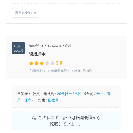
問題を報告する
株式会社ＳＫＢの口コミ・評判
退職理由
3.0
在籍時期：2017年頃/投稿日： 2025年3月20日
回答者：
社員・元社員 /
20代後半
/
男性
/
9年前 /
サーバ運
用・保守
/
その他 /
正社員
この口コミ・評点は転職会議から
転載しています。