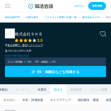
無料登録
ログイン
就活会議TOP
企業を探す
ソフトウェア業界の企業一覧
株式会社ＳＫＢ
株式
株式会社ＳＫＢ
3.5
東京都
IT・通信(ソフトウェア)
100人以上300人未満
https://skb-skig.co.jp/
口コミ投稿数（
72
件）
ES・体験記（
2
件）
ES・体験記などを投稿する
体験記
インターン
本選考
口コミ
企業研究
イベント情報
やりがい
年収・評価制度
キャリアアップ
福利厚生・環境
成