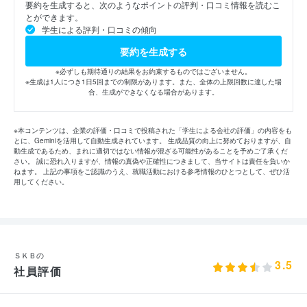
要約を生成すると、次のようなポイントの評判・口コミ情報を読むこ
とができます。
学生による評判・口コミの傾向
要約を生成する
※必ずしも期待通りの結果をお約束するものではございません。
※生成は1人につき1日5回までの制限があります。また、全体の上限回数に達した場
合、生成ができなくなる場合があります。
※本コンテンツは、企業の評価・口コミで投稿された「学生による会社の評価」の内容をも
とに、Geminiを活用して自動生成されています。 生成品質の向上に努めておりますが、自
動生成であるため、まれに適切ではない情報が混ざる可能性があることを予めご了承くだ
さい。 誠に恐れ入りますが、情報の真偽や正確性につきまして、当サイトは責任を負いか
ねます。 上記の事項をご認識のうえ、就職活動における参考情報のひとつとして、ぜひ活
用してください。
ＳＫＢの
3.5
社員評価