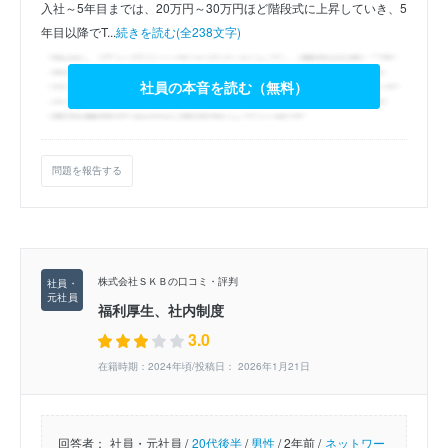
入社～5年目までは、20万円～30万円ほど階段式に上昇していき、5
年目以降でT...
続きを読む(全238文字)
社員の本音を読む（無料）
問題を報告する
株式会社ＳＫＢの口コミ・評判
福利厚生、社内制度
3.0
在籍時期：2024年頃/投稿日： 2026年1月21日
回答者：
社員・元社員 /
20代後半
/
男性
/
2年前 /
ネットワー