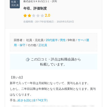
株式会社ＳＫＢの口コミ・評判
年収、評価制度
2.0
在籍時期：2017年頃/投稿日： 2025年3月20日
回答者：
社員・元社員 /
20代後半
/
男性
/
9年前 /
サーバ運
用・保守
/
その他 /
正社員
この口コミ・評点は転職会議から
転載しています。
【良い点】
新卒で入って一年目は月給制になっていて、賞与もあります。
しかし、二年目以降は年俸制となり見込み残業制となります。賞与
はなくなります。
手当...
続きを読む(全174文字)