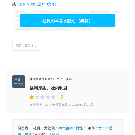
残...
続きを読む(全140文字)
社員の本音を読む（無料）
問題を報告する
株式会社ＳＫＢの口コミ・評判
福利厚生、社内制度
1.0
在籍時期：2017年頃/投稿日： 2025年3月20日
回答者：
社員・元社員 /
20代後半
/
男性
/
9年前 /
サーバ運
用・保守
/
その他 /
正社員