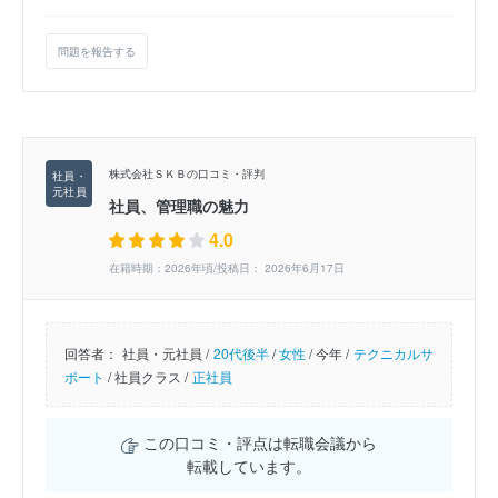
問題を報告する
株式会社ＳＫＢの口コミ・評判
社員、管理職の魅力
4.0
在籍時期：2026年頃/投稿日： 2026年6月17日
回答者：
社員・元社員 /
20代後半
/
女性
/
今年 /
テクニカルサ
ポート
/
社員クラス /
正社員
この口コミ・評点は転職会議から
転載しています。