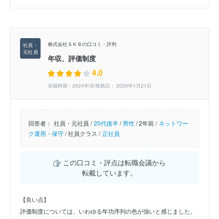
株式会社ＳＫＢの口コミ・評判
年収、評価制度
4.0
在籍時期：2024年頃/投稿日： 2026年1月21日
回答者：
社員・元社員 /
20代後半
/
男性
/
2年前 /
ネットワー
ク運用・保守
/
社員クラス /
正社員
この口コミ・評点は転職会議から
転載しています。
【良い点】
評価制度については、いわゆる年功序列の色が強いと感じました。