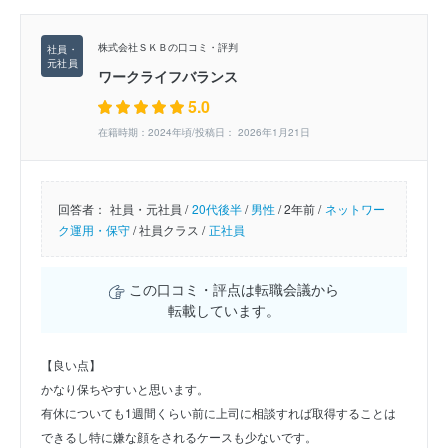
株式会社ＳＫＢの口コミ・評判
ワークライフバランス
5.0
在籍時期：2024年頃/投稿日： 2026年1月21日
回答者：
社員・元社員 /
20代後半
/
男性
/
2年前 /
ネットワー
ク運用・保守
/
社員クラス /
正社員
この口コミ・評点は転職会議から
転載しています。
【良い点】
かなり保ちやすいと思います。
有休についても1週間くらい前に上司に相談すれば取得することは
できるし特に嫌な顔をされるケースも少ないです。