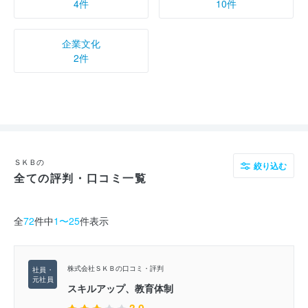
4件
10件
企業文化
2件
ＳＫＢの
絞り込む
全ての評判・口コミ一覧
全
72
件中
1〜25
件表示
株式会社ＳＫＢの口コミ・評判
スキルアップ、教育体制