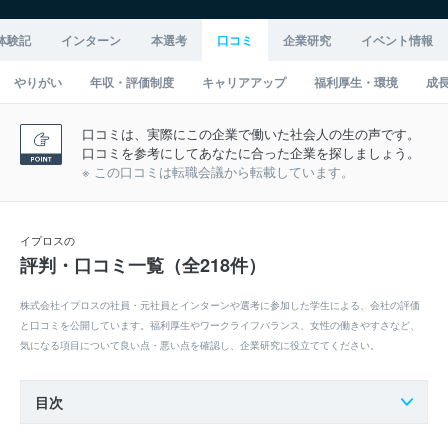
体験記
インターン
本選考
口コミ
企業研究
イベント情報
やりがい
年収・評価制度
キャリアアップ
福利厚生・環境
成
口コミは、実際にこの企業で働いた社会人の生の声です。
口コミを参考にしてあなたに合った企業を探しましょう。
※ この口コミは転職会議から転載しています。
イプロスの
評判・口コミ一覧（全218件）
株式会社イプロスの社員・元社員とインターンや選考に参加した学生による、会社の評価
と口コミを公開しています。福利厚生やワークライフバランス、女性の働きやすさなど、
気になる項目について良い点・悪い点を確認し、企業研究に役立ててください。
目次