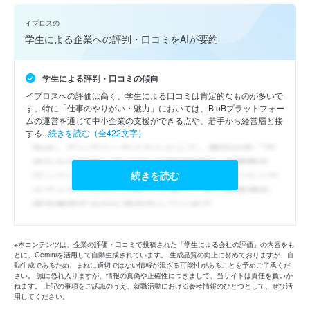
イプロスの
学生による企業への評判・口コミをAIが要約
学生による評判・口コミの傾向
イプロスへの評価は高く、学生による口コミは肯定的なものが多いで
す。特に「仕事のやりがい・魅力」においては、BtoBプラットフォー
ムの運営を通じて中小企業の支援ができる点や、若手から経営層と接
する...
続きを読む（全422文字）
続きを読む
※本コンテンツは、企業の評価・口コミで投稿された「学生による会社の評価」の内容をも
とに、Geminiを活用して自動生成されています。 生成品質の向上に努めておりますが、自
動生成であるため、まれに適切ではない情報が混ざる可能性があることを予めご了承くだ
さい。 誠に恐れ入りますが、情報の真偽や正確性につきまして、当サイトは責任を負いか
ねます。 上記の事項をご認識のうえ、就職活動における参考情報のひとつとして、ぜひ活
用してください。