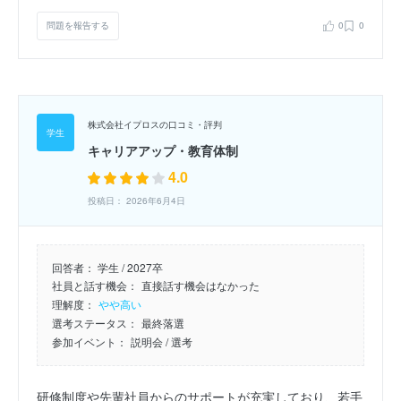
問題を報告する
0
0
株式会社イプロスの口コミ・評判
キャリアアップ・教育体制
4.0
投稿日： 2026年6月4日
回答者：
学生 / 2027卒
社員と話す機会：
直接話す機会はなかった
理解度：
やや高い
選考ステータス：
最終落選
参加イベント：
説明会
/ 選考
研修制度や先輩社員からのサポートが充実しており、若手