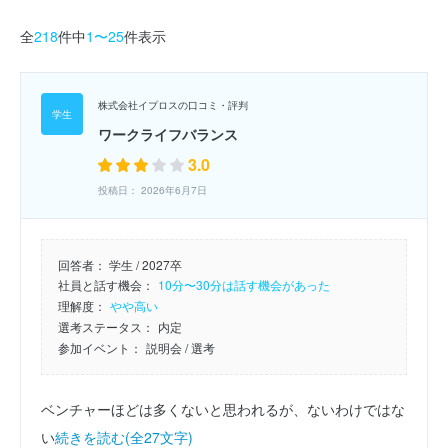
全
218
件中
1〜25
件表示
株式会社イプロスの口コミ・評判
ワークライフバランス
3.0
投稿日： 2026年6月7日
回答者：
学生 / 2027卒
社員と話す機会：
10分〜30分は話す機会があった
理解度：
やや高い
選考ステータス：
内定
参加イベント：
説明会
/ 選考
ベンチャーほどは多くないと思われるが、ないわけではな
い
続きを読む(全27文字)