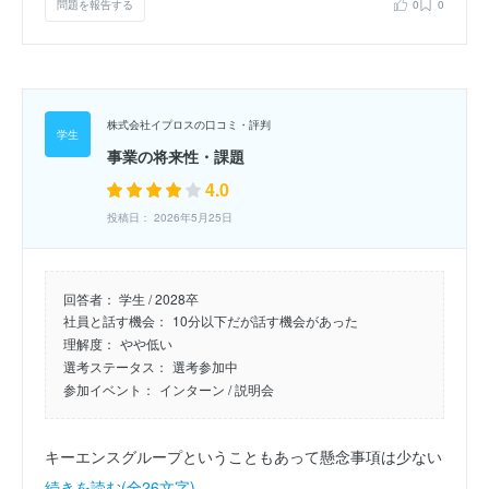
問題を報告する
0
0
株式会社イプロスの口コミ・評判
事業の将来性・課題
4.0
投稿日： 2026年5月25日
回答者：
学生 / 2028卒
社員と話す機会：
10分以下だが話す機会があった
理解度：
やや低い
選考ステータス：
選考参加中
参加イベント：
インターン
/ 説明会
キーエンスグループということもあって懸念事項は少ない
続きを読む(全26文字)