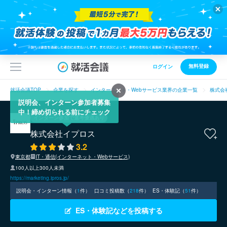
無料登録
ログイン
就活会議TOP
企業を探す
インターネット・Webサービス業界の企業一覧
株式会
説明会、インターン参加者募集
中！締め切られる前にチェック
インターン参加で選考優遇あり
株式会社イプロス
3.2
東京都
IT・通信(インターネット・Webサービス)
100人以上300人未満
https://marketing.ipros.jp/
説明会・インターン情報（
1
件）
口コミ投稿数（
218
件）
ES・体験記（
51
件）
ES・体験記などを投稿する