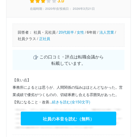
3.0
在籍時期：2020年頃/投稿日： 2026年3月21日
回答者：
社員・元社員 /
20代前半
/
女性
/
6年前 /
法人営業
/
社員クラス /
正社員
この口コミ・評点は転職会議から
転載しています。
【良い点】
事務所によるとは思うが、人間関係の悩みはほとんどなかった。営
業成績で優劣がつくものの、切磋琢磨し合える雰囲気があった。
【気になること・改善...
続きを読む(全150文字)
社員の本音を読む（無料）