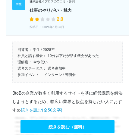
株式会社イプロスの口コミ・評判
仕事のやりがい・魅力
2.0
投稿日： 2026年5月25日
回答者：
学生 / 2028卒
社員と話す機会：
10分以下だが話す機会があった
理解度：
やや低い
選考ステータス：
選考参加中
参加イベント：
インターン
/ 説明会
BtoBの企業が数多く利用するサイトを基に経営課題を解決
しようとするため、幅広い業界と接点を持ちたい人におす
すめ
続きを読む(全56文字)
続きを読む（無料）