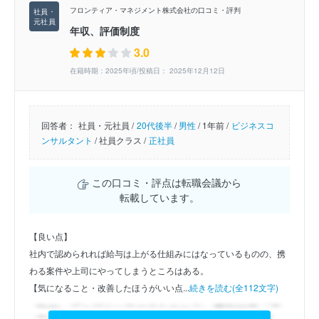
フロンティア・マネジメント株式会社の口コミ・評判
年収、評価制度
3.0
在籍時期：2025年頃/投稿日： 2025年12月12日
回答者：
社員・元社員 /
20代後半
/
男性
/
1年前 /
ビジネスコ
ンサルタント
/
社員クラス /
正社員
この口コミ・評点は転職会議から
転載しています。
【良い点】
社内で認められれば給与は上がる仕組みにはなっているものの、携
わる案件や上司にやってしまうところはある。
【気になること・改善したほうがいい点...
続きを読む(全112文字)