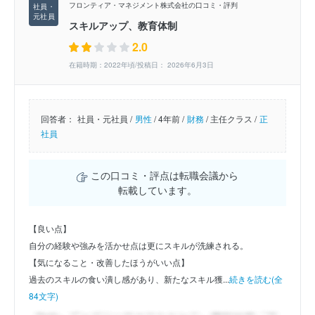
フロンティア・マネジメント株式会社の口コミ・評判
スキルアップ、教育体制
2.0
在籍時期：2022年頃/投稿日： 2026年6月3日
回答者：
社員・元社員 /
男性
/
4年前 /
財務
/
主任クラス /
正
社員
この口コミ・評点は転職会議から
転載しています。
【良い点】
自分の経験や強みを活かせ点は更にスキルが洗練される。
【気になること・改善したほうがいい点】
過去のスキルの食い潰し感があり、新たなスキル獲...
続きを読む(全
84文字)