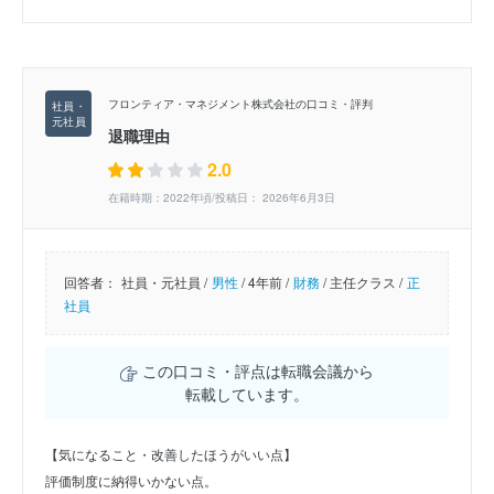
フロンティア・マネジメント株式会社の口コミ・評判
退職理由
2.0
在籍時期：2022年頃/投稿日： 2026年6月3日
回答者：
社員・元社員 /
男性
/
4年前 /
財務
/
主任クラス /
正
社員
この口コミ・評点は転職会議から
転載しています。
【気になること・改善したほうがいい点】
評価制度に納得いかない点。