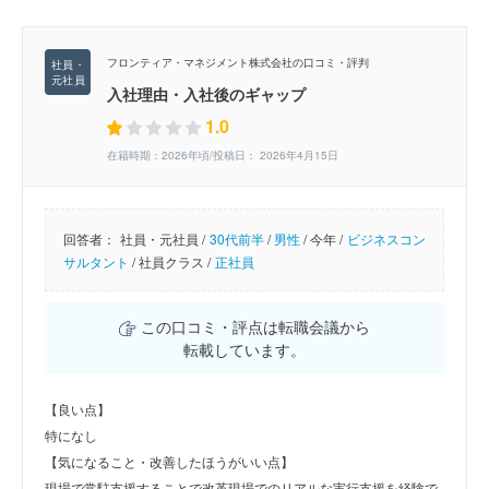
フロンティア・マネジメント株式会社の口コミ・評判
入社理由・入社後のギャップ
1.0
在籍時期：2026年頃/投稿日： 2026年4月15日
回答者：
社員・元社員 /
30代前半
/
男性
/
今年 /
ビジネスコン
サルタント
/
社員クラス /
正社員
この口コミ・評点は転職会議から
転載しています。
【良い点】
特になし
【気になること・改善したほうがいい点】
現場で常駐支援することで改革現場でのリアルな実行支援を経験で