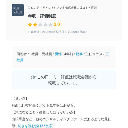
フロンティア・マネジメント株式会社の口コミ・評判
年収、評価制度
2.0
在籍時期：2022年頃/投稿日： 2026年6月3日
回答者：
社員・元社員 /
男性
/
4年前 /
財務
/
主任クラス /
正
社員
この口コミ・評点は転職会議から
転載しています。
【良い点】
額面は比較的高くパット見年収はあがる。
【気になること・改善したほうがいい点】
出張手当など、他のコンサルティングファームにあるような最低
限...
続きを読む(全155文字)