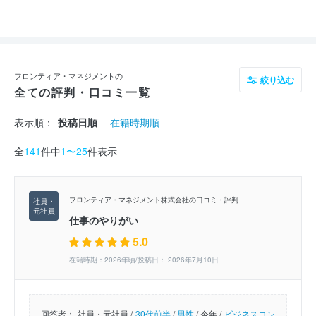
フロンティア・マネジメントの
絞り込む
全ての評判・口コミ一覧
表示順：
投稿日順
在籍時期順
全
141
件中
1〜25
件表示
フロンティア・マネジメント株式会社の口コミ・評判
仕事のやりがい
5.0
在籍時期：2026年頃/投稿日： 2026年7月10日
回答者：
社員・元社員 /
30代前半
/
男性
/
今年 /
ビジネスコン