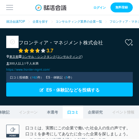
無料登録
ログイン
就活会議TOP
企業を探す
コンサルティング業界の企業一覧
フロンティア・マネ
フロンティア・マネジメント株式会社
3.7
東京都
コンサル・シンクタンク(コンサルティング)
300人以上1千人未満
https://www.frontier-mgmt.com/
口コミ投稿数（
162
件）
ES・体験記（
5
件）
ES・体験記などを投稿する
体験記
インターン
本選考
口コミ
企業研究
イベント情報
口コミは、実際にこの企業で働いた社会人の生の声です。
口コミを参考にしてあなたに合った企業を探しましょう。