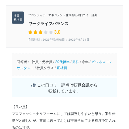
フロンティア・マネジメント株式会社の口コミ・評判
ワークライフバランス
3.0
在籍時期：2026年頃/投稿日： 2026年5月31日
回答者：
社員・元社員 /
20代後半
/
男性
/
今年 /
ビジネスコン
サルタント
/
社員クラス /
正社員
この口コミ・評点は転職会議から
転載しています。
【良い点】
プロフェッショナルファームにしては調整しやすいと思う。案件佳
境だと厳しいが、事前に言っておけば平日含めてある程度予定入れ
るのは可能。