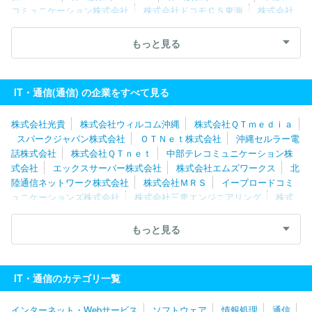
コミュニケーション株式会社
株式会社ドコモＣＳ東海
株式会社
ダーウィンズ
株式会社光貴
沖縄セルラー電話株式会社
株式会
社プライムアシスタンス
株式会社モトシマ
株式会社アイ・ピ
もっと見る
ー・エス
北海道総合通信網株式会社
宇宙技術開発株式会社
株
式会社ＩＤＣフロンティア
エックスサーバー株式会社
株式会社
ＡＣＮモバイル
デジタルゲイト株式会社
株式会社トップライン
IT・通信(通信) の企業をすべて見る
ソフトバンク株式会社
NTTドコモビジネス株式会社
株式会社ド
コモＣＳ北陸
西日本電信電話株式会社（NTT西日本）
株式会社光貴
株式会社ウィルコム沖縄
株式会社ＱＴｍｅｄｉａ
スパークジャパン株式会社
ＯＴＮｅｔ株式会社
沖縄セルラー電
話株式会社
株式会社ＱＴｎｅｔ
中部テレコミュニケーション株
式会社
エックスサーバー株式会社
株式会社エムズワークス
北
陸通信ネットワーク株式会社
株式会社ＭＲＳ
イーブロードコミ
ュニケーションズ株式会社
株式会社三恵エンジニアリング
株式
会社イーネットソリューションズ
株式会社かんでんＣＳフォーラ
ム
株式会社パイオン
株式会社つなぐネットコミュニケーション
もっと見る
ズ
株式会社フューチャー・コミュニケーションズ
株式会社クラ
ウドグループ
株式会社オプテージ
株式会社ドコモＣＳ東海
Ｙ
ＡＯＹＡ株式会社
西日本電信電話株式会社（NTT西日本）
株式
IT・通信のカテゴリ一覧
会社ＡＣＮモバイル
株式会社グローバルキャスト
株式会社ハイ
テックシステム
エヌ・ティ・ティ北海道テレマート株式会社
株
インターネット・Webサービス
ソフトウェア
情報処理
通信