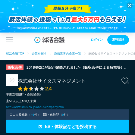
無料登録
ログイン
就活会議TOP
企業を探す
通信業界の企業一覧
株式会社サイタスマネジメントの
吸収合併
2018/8/2に登記が閉鎖されました（吸収合併による解散等）。
株式会社サイタスマネジメント
2.4
東京都
IT・通信(通信)
50人以上100人未満
http://www.situs.co.jp/about/company.html
口コミ投稿数（
46
件）
ES・体験記（
0
件）
ES・体験記などを投稿する