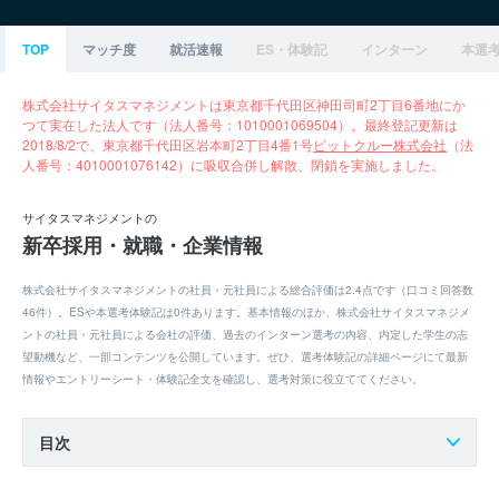
TOP
マッチ度
就活速報
ES・体験記
インターン
本選
株式会社サイタスマネジメントは東京都千代田区神田司町2丁目6番地にか
つて実在した法人です（法人番号：1010001069504）。最終登記更新は
2018/8/2で、東京都千代田区岩本町2丁目4番1号
ピットクルー株式会社
（法
人番号：4010001076142）に吸収合併し解散、閉鎖を実施しました。
サイタスマネジメントの
新卒採用・就職・企業情報
株式会社サイタスマネジメントの社員・元社員による総合評価は2.4点です（口コミ回答数
46件）。ESや本選考体験記は0件あります。基本情報のほか、株式会社サイタスマネジメ
ントの社員・元社員による会社の評価、過去のインターン選考の内容、内定した学生の志
望動機など、一部コンテンツを公開しています。ぜひ、選考体験記の詳細ページにて最新
情報やエントリーシート・体験記全文を確認し、選考対策に役立ててください。
目次