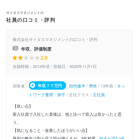
サイタスマネジメントの
社員の口コミ・評判
株式会社サイタスマネジメントの口コミ・評判
年収、評価制度
2.0
在籍時期：2013年頃 / 投稿日：2025年11月1日
年収？？万円
回答者：
20代後半
/
男性
/ 13年前 /
ネッ
トワーク運用・保守
/ 主任クラス /
正社員
【良い点】
新入社員で入社した直後は、他と比べて収入は良かったと思
う。
【気になること・改善したほうがいい点】
最初の数年は割と収入額が増えるが、5年程度...
続きを読む(全