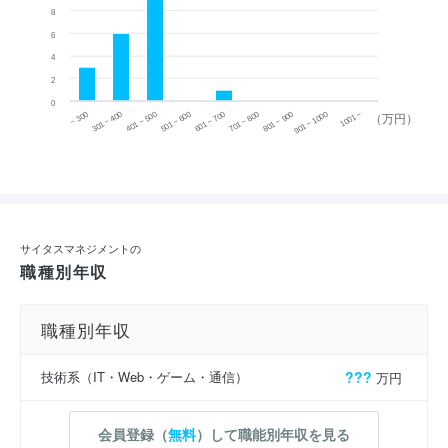
8
6
4
2
0
~ 300
701 ~ 800
301 ~ 400
801 ~ 900
401 ~ 500
901 ~ 1000
501 ~ 600
601 ~ 700
1001 ~
（万円）
サイタスマネジメントの
職種別年収
職種別年収
技術系（IT・Web・ゲーム・通信）
???
万円
会員登録（
無料
）して職能別年収を見る