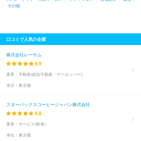
式会社ニューメディア
株式会社ＮＴＴ東日本－北海道
北海道総
その他
合通信網株式会社
株式会社トップライン
株式会社ネディア
株
式会社ファイバーゲート
株式会社マックスコム
ＧＭＯインター
ネットグループ株式会社
宇宙技術開発株式会社
株式会社アンケ
ン
株式会社トレミール
丸紅テレコム株式会社
株式会社イー
ツ
株式会社メディアクリエイトコミュニケーションズ
株式会社
口コミで人気の企業
ダーウィンズ
ソフトバンク株式会社
株式会社ドコモＣＳ
株式
会社レジデンシャルインターネット
株式会社アスカプランニング
株式会社ＫＤＤＩウェブコミュニケーションズ
NTT ME株式会社
株式会社レーサム
デジタルゲイト株式会社
ＮＥＣネッツエスアイ株式会社
株式会
4.9
社ジーエーピー
株式会社ベルウエール
株式会社ジェーミックス
ＫＤＤＩ株式会社
株式会社ネットセーブ
ＵＱコミュニケーショ
業界：
不動産(総合不動産・デベロッパー)
ンズ株式会社
ソニーネットワークコミュニケーションズ株式会社
本社：
東京都
ベイシス株式会社
キヤノンカスタマーサポート株式会社
ビッグ
ローブ株式会社
株式会社ビジョン
株式会社グローバルネットコ
ア
株式会社ＩＤＣフロンティア
NTTドコモビジネス株式会社
スターバックスコーヒージャパン株式会社
ＧＭＯペパボ株式会社
株式会社スーパーリージョナル
ビーウィ
4.8
ズ株式会社
株式会社イージェーワークス
ＳＢペイメントサービ
ス株式会社
キャンシステム株式会社
株式会社アイ・ピー・エス
業界：
サービス(飲食)
アルテリア・ネットワークス株式会社
株式会社アット東京
日本
通信株式会社
ベライゾンジャパン合同会社
エクイニクス・ジャ
本社：
東京都
パン株式会社
株式会社インフォマート
ＮＨＮ テコラス株式会