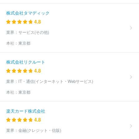
社
株式会社ＷＯＷＯＷコミュニケーションズ
株式会社ファミリ
ーネット・ジャパン
東日本電信電話株式会社（NTT東日本）
株
株式会社タマディック
式会社ＮＴＴドコモ
株式会社韓進インターナショナルジャパン
4.8
Ｃｏｌｔテクノロジーサービス株式会社
ＮＴＴＰＣコミュニケー
ションズ株式会社
株式会社モトシマ
株式会社ＴＫＦ
株式会社
業界：
サービス(その他)
ドコモＣＳ北陸
株式会社プライムアシスタンス
株式会社ラスト
本社：
東京都
ワンマイル
株式会社ＲＥＶＯＬＥＡ
株式会社アイキューブ・マ
ーケティング
株式会社放送衛星システム
株式会社ＧＢ ＴＲＵ
ＳＴ
株式会社イノベーションワークス
株式会社オフィスゲート
株式会社リクルート
株式会社システムクリエーション
有限会社システムコミュニケイ
4.8
ト
周南マリコム株式会社
ほか(545件)
業界：
IT・通信(インターネット・Webサービス)
本社：
東京都
楽天カード株式会社
4.8
業界：
金融(クレジット・信販)