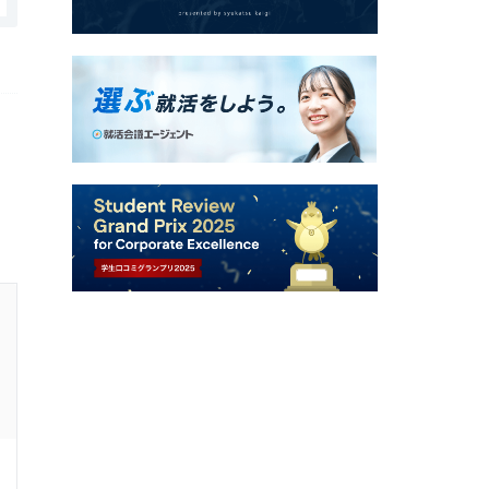
スパークジャパン株式会社の口コミ・評判
福利厚生、社内制度
4.0
回答者：
20代後半
男性
7年前
法人営業