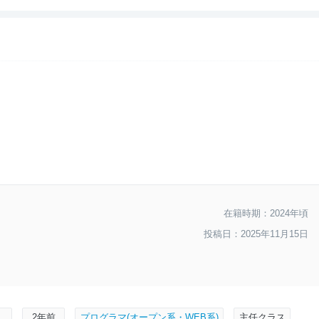
--
おすすめ度
在籍時期：2024年頃
投稿日：2025年11月15日
性
2年前
プログラマ(オープン系・WEB系)
主任クラス