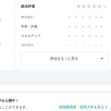
--
総合評価
--
やりがい
価
--
年収・評価
--
スキルアップ
化
--
福利厚生
--
成長・将来性
評点をもっと見る
--
社員・管理職
--
ワークライフ
--
社風・文化
--
女性の働きやすさ
学を公開中！
--
入社後のギャップ
ることができます。
就職難易度・採用大学を見る
--
入社難易度