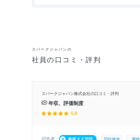
スパークジャパンの
社員の口コミ・評判
0年頃
スパークジャパン株式会社の口コミ・評判
1月4日
年収、評価制度
5.0
回答者：
年収？？万円
20代後半
男