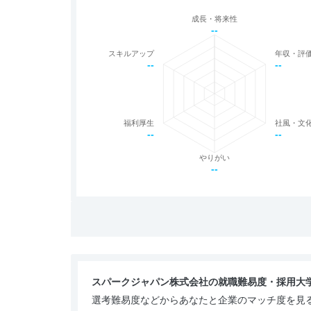
成長・将来性
--
スキルアップ
年収・評
--
--
福利厚生
社風・文
--
--
やりがい
--
スパークジャパン株式会社の就職難易度・採用大
選考難易度などからあなたと企業のマッチ度を見