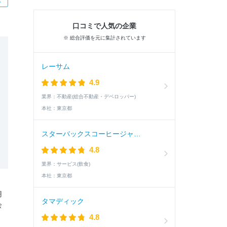
口コミで人気の企業
※ 総合評価を元に集計されています
レーサム
4.9
業界：
不動産(総合不動産・デベロッパー)
本社：
東京都
スターバックスコーヒージャパン
4.8
業界：
サービス(飲食)
本社：
東京都
用
タマディック
会
4.8