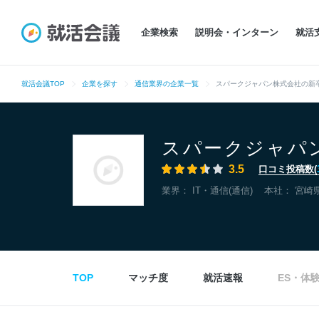
企業検索
説明会・インターン
就活
就活会議TOP
企業を探す
通信業界の企業一覧
スパークジャパン株式会社の新
スパークジャパ
3.5
口コミ投稿数(
業界：
IT・通信(通信)
本社：
宮崎
TOP
マッチ度
就活速報
ES・体