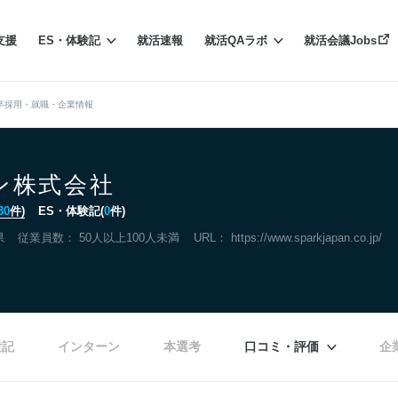
支援
ES・体験記
就活速報
就活QAラボ
就活会議Jobs
卒採用・就職・企業情報
ン株式会社
30
件)
ES・体験記(
0
件)
県
従業員数： 50人以上100人未満
URL：
https://www.sparkjapan.co.jp/
験記
インターン
本選考
口コミ・評価
企