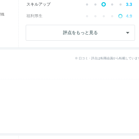
スキルアップ
3.3
理職
福利厚生
4.9
成長・将来性
3.5
評点をもっと見る
社員・管理職
2.5
ワークライフ
4.4
※ 口コミ・評点は転職会議から転載していま
女性の働きやすさ
4.4
入社後のギャップ
1.1
退職理由
2.9