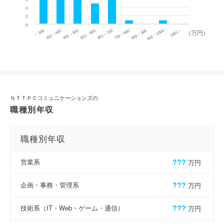
4
2
0
~ 300
701 ~ 800
301 ~ 400
801 ~ 900
401 ~ 500
901 ~ 1000
501 ~ 600
601 ~ 700
1001 ~
（万円）
ＮＴＴＰＣコミュニケーションズの
職種別年収
職種別年収
営業系
???
万円
企画・事務・管理系
???
万円
技術系（IT・Web・ゲーム・通信）
???
万円