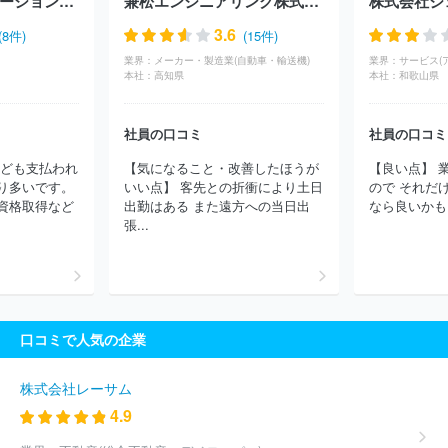
バルテス・イノベーションズ株式会社
兼松エンジニアリング株式会社
株式会社ジ
社ジーエーピー
株式会社ベルウエール
株式会社ジェーミックス
ＫＤＤＩ株式会社
株式会社ネットセーブ
ＵＱコミュニケーショ
3.6
(8件)
(15件)
ンズ株式会社
ソニーネットワークコミュニケーションズ株式会社
業界：
メーカー・製造業(自動車・輸送機)
業界：
ベイシス株式会社
キヤノンカスタマーサポート株式会社
株式会
本社：
高知県
本社：
和歌山県
社サイタスマネジメント
ビッグローブ株式会社
株式会社ビジョ
ン
株式会社グローバルネットコア
株式会社ＩＤＣフロンティア
社員の口コミ
社員の口コミ
NTTドコモビジネス株式会社
ＧＭＯペパボ株式会社
株式会社ス
ーパーリージョナル
ビーウィズ株式会社
株式会社イージェーワ
なども支払われ
【気になること・改善したほうが
【良い点】 
ークス
ＳＢペイメントサービス株式会社
キャンシステム株式会
り多いです。
いい点】 客先との折衝により土日
ので それだ
社
株式会社アイ・ピー・エス
アルテリア・ネットワークス株式
資格取得など
出勤はある また遠方への当日出
なら良いかもし
会社
株式会社アット東京
日本通信株式会社
ベライゾンジャパ
張...
ン合同会社
エクイニクス・ジャパン株式会社
株式会社インフォ
マート
ＮＨＮ テコラス株式会社
株式会社ＷＯＷＯＷコミュニ
ケーションズ
株式会社ファミリーネット・ジャパン
東日本電信
電話株式会社（NTT東日本）
株式会社ＮＴＴドコモ
株式会社韓
進インターナショナルジャパン
Ｃｏｌｔテクノロジーサービス株式
口コミで人気の企業
会社
株式会社モトシマ
株式会社ＴＫＦ
株式会社ドコモＣＳ北
陸
株式会社プライムアシスタンス
株式会社ラストワンマイル
株式会社ＲＥＶＯＬＥＡ
株式会社アイキューブ・マーケティング
株式会社レーサム
株式会社放送衛星システム
株式会社ＧＢ ＴＲＵＳＴ
株式会社
4.9
イノベーションワークス
株式会社オフィスゲート
株式会社シス