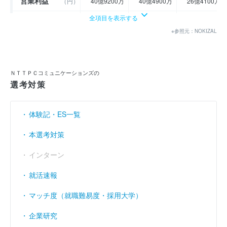
営業利益
（円）
40億9200万
40億4900万
26億4100万
全項目を表示する
経常利益
（円）
41億8700万
41億300万
27億1100万
※参照元：NOKIZAL
当期純利益
（円）
28億6700万
29億9300万
18億2900万
利益余剰金
----
----
135億4700万
（円）
ＮＴＴＰＣコミュニケーションズの
売上伸び率
（％）
3.36
- 8.08
- 1.57
選考対策
営業利益率
（％）
9.19
9.89
6.55
体験記・ES一覧
経常利益率
（％）
9.4
10.02
6.73
本選考対策
インターン
就活速報
マッチ度（就職難易度・採用大学）
企業研究