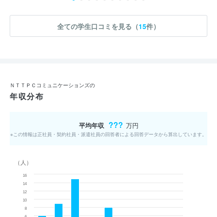
全ての学生口コミを見る（
15
件）
ＮＴＴＰＣコミュニケーションズの
年収分布
???
平均年収
万円
※この情報は正社員・契約社員・派遣社員の回答者による回答データから算出しています。
（人）
16
14
12
10
8
6