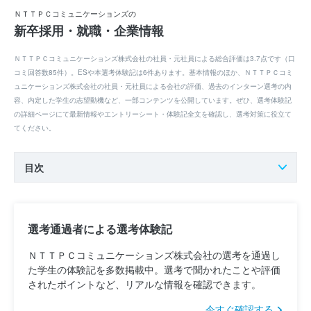
ＮＴＴＰＣコミュニケーションズの
新卒採用・就職・企業情報
ＮＴＴＰＣコミュニケーションズ株式会社の社員・元社員による総合評価は3.7点です（口
コミ回答数85件）。ESや本選考体験記は6件あります。基本情報のほか、ＮＴＴＰＣコミ
ュニケーションズ株式会社の社員・元社員による会社の評価、過去のインターン選考の内
容、内定した学生の志望動機など、一部コンテンツを公開しています。ぜひ、選考体験記
の詳細ページにて最新情報やエントリーシート・体験記全文を確認し、選考対策に役立て
てください。
目次
選考通過者による選考体験記
ＮＴＴＰＣコミュニケーションズ株式会社の選考を通過し
た学生の体験記を多数掲載中。選考で聞かれたことや評価
されたポイントなど、リアルな情報を確認できます。
今すぐ確認する