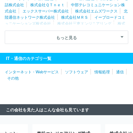
話株式会社
株式会社ＱＴｎｅｔ
中部テレコミュニケーション株
式会社
エックスサーバー株式会社
株式会社エムズワークス
北
陸通信ネットワーク株式会社
株式会社ＭＲＳ
イーブロードコミ
ュニケーションズ株式会社
株式会社三恵エンジニアリング
株式
会社イーネットソリューションズ
株式会社かんでんＣＳフォーラ
ム
株式会社パイオン
株式会社つなぐネットコミュニケーション
もっと見る
ズ
株式会社フューチャー・コミュニケーションズ
株式会社クラ
ウドグループ
株式会社オプテージ
株式会社ドコモＣＳ東海
Ｙ
ＡＯＹＡ株式会社
西日本電信電話株式会社（NTT西日本）
株式
IT・通信のカテゴリ一覧
会社ＡＣＮモバイル
株式会社グローバルキャスト
株式会社ハイ
テックシステム
エヌ・ティ・ティ北海道テレマート株式会社
株
インターネット・Webサービス
ソフトウェア
情報処理
通信
式会社ニューメディア
株式会社ＮＴＴ東日本－北海道
北海道総
その他
合通信網株式会社
株式会社トップライン
株式会社ネディア
株
式会社ファイバーゲート
株式会社マックスコム
ＧＭＯインター
ネットグループ株式会社
宇宙技術開発株式会社
株式会社アンケ
ン
株式会社トレミール
丸紅テレコム株式会社
株式会社イー
ツ
株式会社メディアクリエイトコミュニケーションズ
株式会社
この会社を見た人はこんな会社も見ています
ダーウィンズ
ソフトバンク株式会社
株式会社ドコモＣＳ
株式
会社レジデンシャルインターネット
株式会社アスカプランニング
株式会社ＫＤＤＩウェブコミュニケーションズ
NTT ME株式会社
デジタルゲイト株式会社
ＮＥＣネッツエスアイ株式会社
株式会