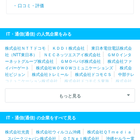
口コミ・評価
IT・通信(通信) の人気企業をみる
株式会社ＮＴＴドコモ
ＫＤＤＩ株式会社
東日本電信電話株式会
社（NTT東日本）
ＮＥＣネッツエスアイ株式会社
ＧＭＯインタ
ーネットグループ株式会社
ＧＭＯペパボ株式会社
株式会社ファ
イバーゲート
株式会社ＷＯＷＯＷコミュニケーションズ
株式会
社ビジョン
株式会社トレミール
株式会社ドコモＣＳ
中部テレ
コミュニケーション株式会社
株式会社ドコモＣＳ東海
株式会社
ダーウィンズ
株式会社光貴
沖縄セルラー電話株式会社
株式会
社プライムアシスタンス
株式会社モトシマ
株式会社アイ・ピ
もっと見る
ー・エス
北海道総合通信網株式会社
宇宙技術開発株式会社
株
式会社ＩＤＣフロンティア
エックスサーバー株式会社
株式会社
ＡＣＮモバイル
デジタルゲイト株式会社
株式会社トップライン
IT・通信(通信) の企業をすべて見る
ソフトバンク株式会社
NTTドコモビジネス株式会社
株式会社ド
コモＣＳ北陸
西日本電信電話株式会社（NTT西日本）
株式会社光貴
株式会社ウィルコム沖縄
株式会社ＱＴｍｅｄｉａ
スパークジャパン株式会社
ＯＴＮｅｔ株式会社
沖縄セルラー電