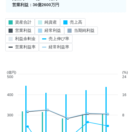
営業利益
36億2600万円
資産合計
純資産
売上高
営業利益
経常利益
当期純利益
利益余剰金
売上伸び率
営業利益率
経常利益率
(億円)
(%)
500
24
400
16
300
8