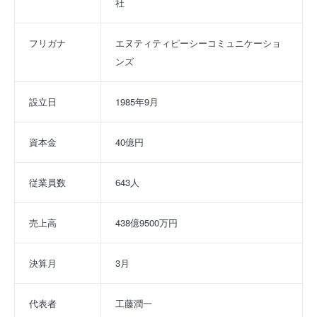
社
フリガナ
エヌティティピーシーコミュニケーショ
ンズ
設立日
1985年9月
資本金
40億円
従業員数
643人
売上高
438億9500万円
決算月
3月
代表者
工藤潤一