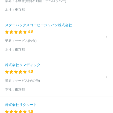
テムクリエーション
有限会社システムコミュニケイト
周南マリ
業界：
不動産(総合不動産・デベロッパー)
コム株式会社
ほか(545件)
本社：
東京都
スターバックスコーヒージャパン株式会社
4.8
業界：
サービス(飲食)
本社：
東京都
株式会社タマディック
4.8
業界：
サービス(その他)
本社：
東京都
株式会社リクルート
4.8