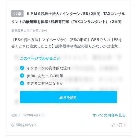
ＫＰＭＧ税理士法人 / インターン / ES / 2日間 - TAXコンサル
27卒
タントの醍醐味を体感 / 税務専門家（TAXコンサルタント） / 2日間
慶應義塾大学 / 文系 / 女性
【ESの提出方法】マイページから【ESの形式】WEBで入力【ESを
書くときに注意したこと】誤字脱字や表記の誤りがないかは注意...
このページでわかること
インターンの具体的な流れ
参加にあたっての対策
本選考に有利になるか
続きを読む
すべての内容を見る
公開日：2026年4月28日
問題を報告する
0
0