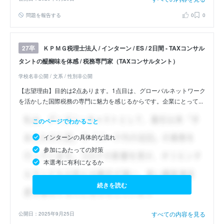
問題を報告する
0
0
ＫＰＭＧ税理士法人 / インターン / ES / 2日間 - TAXコンサル
27卒
タントの醍醐味を体感 / 税務専門家（TAXコンサルタント）
学校名非公開 / 文系 / 性別非公開
【志望理由】目的は2点あります。1点目は、グローバルネットワーク
を活かした国際税務の専門に魅力を感じるからです。企業にとって...
このページでわかること
インターンの具体的な流れ
参加にあたっての対策
本選考に有利になるか
続きを読む
すべての内容を見る
公開日：2025年9月25日