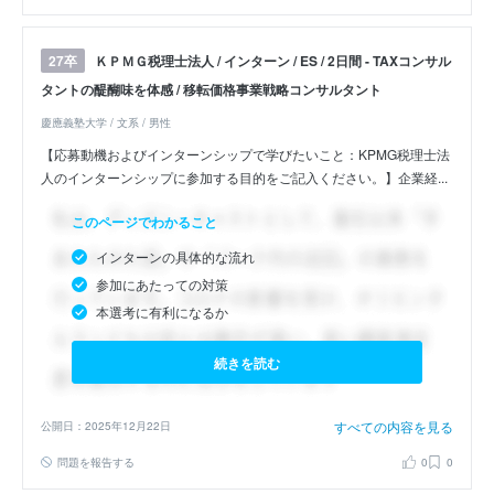
ＫＰＭＧ税理士法人 / インターン / ES / 2日間 - TAXコンサル
27卒
タントの醍醐味を体感 / 移転価格事業戦略コンサルタント
慶應義塾大学 / 文系 / 男性
【応募動機およびインターンシップで学びたいこと：KPMG税理士法
人のインターンシップに参加する目的をご記入ください。】企業経...
このページでわかること
インターンの具体的な流れ
参加にあたっての対策
本選考に有利になるか
続きを読む
すべての内容を見る
公開日：2025年12月22日
問題を報告する
0
0