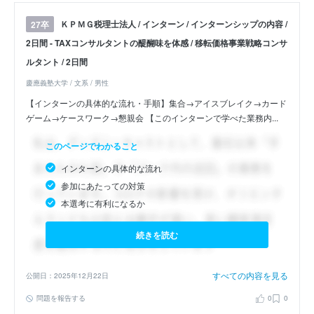
ＫＰＭＧ税理士法人 / インターン / インターンシップの内容 /
27卒
2日間 - TAXコンサルタントの醍醐味を体感 / 移転価格事業戦略コンサ
ルタント / 2日間
慶應義塾大学 / 文系 / 男性
【インターンの具体的な流れ・手順】集合→アイスブレイク→カード
ゲーム→ケースワーク→懇親会 【このインターンで学べた業務内...
このページでわかること
インターンの具体的な流れ
参加にあたっての対策
本選考に有利になるか
続きを読む
すべての内容を見る
公開日：2025年12月22日
問題を報告する
0
0