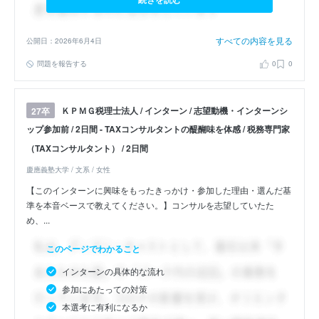
すべての内容を見る
公開日：2026年6月4日
問題を報告する
0
0
ＫＰＭＧ税理士法人 / インターン / 志望動機・インターンシ
27卒
ップ参加前 / 2日間 - TAXコンサルタントの醍醐味を体感 / 税務専門家
（TAXコンサルタント） / 2日間
慶應義塾大学 / 文系 / 女性
【このインターンに興味をもったきっかけ・参加した理由・選んだ基
準を本音ベースで教えてください。】コンサルを志望していたた
め、...
このページでわかること
インターンの具体的な流れ
参加にあたっての対策
本選考に有利になるか