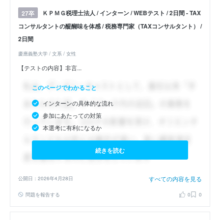
ＫＰＭＧ税理士法人 / インターン / WEBテスト / 2日間 - TAX
27卒
コンサルタントの醍醐味を体感 / 税務専門家（TAXコンサルタント） /
2日間
慶應義塾大学 / 文系 / 女性
【テストの内容】非言...
このページでわかること
インターンの具体的な流れ
参加にあたっての対策
本選考に有利になるか
続きを読む
すべての内容を見る
公開日：2026年4月28日
問題を報告する
0
0