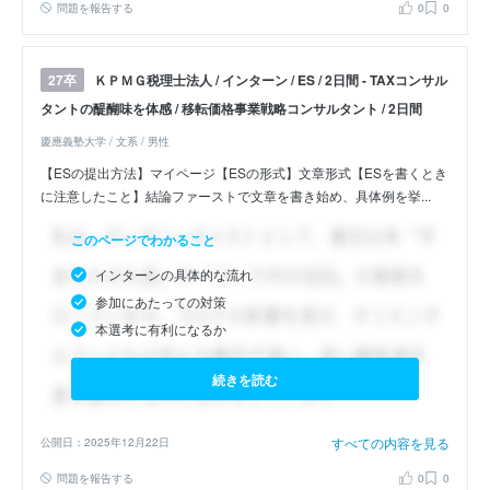
問題を報告する
0
0
ＫＰＭＧ税理士法人 / インターン / ES / 2日間 - TAXコンサル
27卒
タントの醍醐味を体感 / 移転価格事業戦略コンサルタント / 2日間
慶應義塾大学 / 文系 / 男性
【ESの提出方法】マイページ【ESの形式】文章形式【ESを書くとき
に注意したこと】結論ファーストで文章を書き始め、具体例を挙...
このページでわかること
インターンの具体的な流れ
参加にあたっての対策
本選考に有利になるか
続きを読む
すべての内容を見る
公開日：2025年12月22日
問題を報告する
0
0