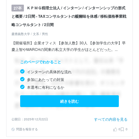
ＫＰＭＧ税理士法人 / インターン / インターンシップの形式
27卒
と概要 / 2日間 - TAXコンサルタントの醍醐味を体感 / 移転価格事業戦
略コンサルタント / 2日間
慶應義塾大学 / 文系 / 男性
【開催場所】企業オフィス 【参加人数】30人 【参加学生の大学】早
慶上智やMARCHの関東の私立大学の学生がほとんどだった。...
このページでわかること
インターンの具体的な流れ
参加にあたっての対策
本選考に有利になるか
続きを読む
すべての内容を見る
公開日：2025年12月22日
問題を報告する
0
0