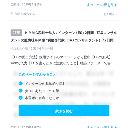
すべての内容を見る
公開日：2025年9月25日
問題を報告する
0
0
ＫＰＭＧ税理士法人 / インターン / ES / 2日間 - TAXコンサル
27卒
タントの醍醐味を体感 / 税務専門家（TAXコンサルタント） / 2日間
学校名非公開 / 文系 / 性別非公開
【ESの提出方法】採用サイトのマイページから提出【ESの形式】
webで入力【ESを書くときに注意したこと】結論ファーストで書...
このページでわかること
インターンの具体的な流れ
参加にあたっての対策
本選考に有利になるか
続きを読む
すべての内容を見る
公開日：2025年9月25日