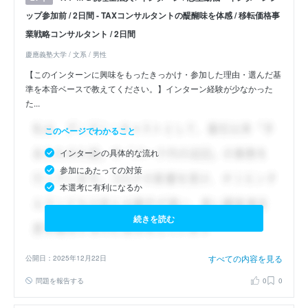
ップ参加前 / 2日間 - TAXコンサルタントの醍醐味を体感 / 移転価格事
業戦略コンサルタント / 2日間
慶應義塾大学 / 文系 / 男性
【このインターンに興味をもったきっかけ・参加した理由・選んだ基
準を本音ベースで教えてください。】インターン経験が少なかった
た...
このページでわかること
インターンの具体的な流れ
参加にあたっての対策
本選考に有利になるか
続きを読む
すべての内容を見る
公開日：2025年12月22日
問題を報告する
0
0