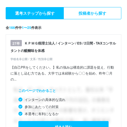
選考ステップから探す
投稿者から探す
全
166
件中
1〜25
件表示
ＫＰＭＧ税理士法人 / インターン / ES / 2日間 - TAXコンサル
27卒
タントの醍醐味を体感
学校名非公開 / 文系 / 性別非公開
【自己PRをしてください。】私の強みは構造的に課題を捉え、行動
に落とし込む力である。大学では未経験から〇〇を始め、昨年〇月
の...
このページでわかること
インターンの具体的な流れ
参加にあたっての対策
本選考に有利になるか
続きを読む