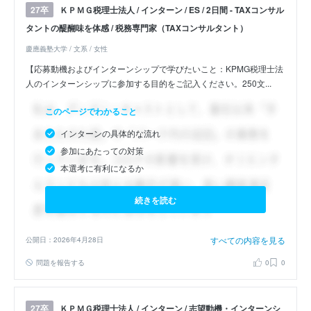
ＫＰＭＧ税理士法人 / インターン / ES / 2日間 - TAXコンサル
27卒
タントの醍醐味を体感 / 税務専門家（TAXコンサルタント）
慶應義塾大学 / 文系 / 女性
【応募動機およびインターンシップで学びたいこと：KPMG税理士法
人のインターンシップに参加する目的をご記入ください。250文...
このページでわかること
インターンの具体的な流れ
参加にあたっての対策
本選考に有利になるか
続きを読む
すべての内容を見る
公開日：2026年4月28日
問題を報告する
0
0
ＫＰＭＧ税理士法人 / インターン / 志望動機・インターンシ
27卒