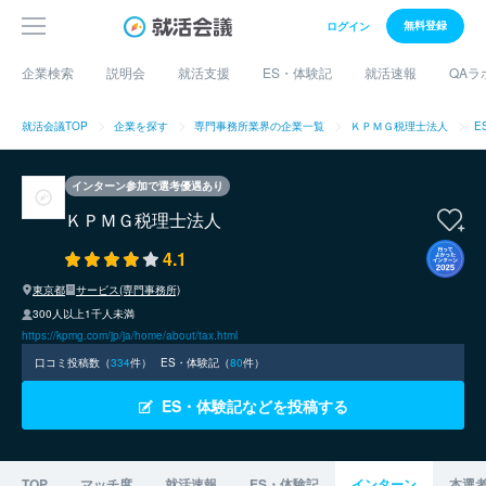
無料登録
ログイン
企業検索
説明会
就活支援
ES・体験記
就活速報
QAラ
就活会議TOP
企業を探す
専門事務所業界の企業一覧
ＫＰＭＧ税理士法人
E
インターン参加で選考優遇あり
ＫＰＭＧ税理士法人
4.1
東京都
サービス(専門事務所)
300人以上1千人未満
https://kpmg.com/jp/ja/home/about/tax.html
口コミ投稿数（
334
件）
ES・体験記（
80
件）
ES・体験記などを投稿する
TOP
マッチ度
就活速報
ES・体験記
インターン
本選