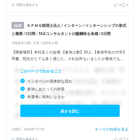
問題を報告する
0
0
ＫＰＭＧ税理士法人 / インターン / インターンシップの形式
26卒
と概要 / 2日間 - TAXコンサルタントの醍醐味を体感 / 2日間
学校名非公開 / 文系 / 性別非公開
【開催場所】本社近くの会場 【参加人数】30人 【参加学生の大学】
早慶、院生がとても多く感じた。それ以外もいましたが最低でも...
このページでわかること
インターンの具体的な流れ
参加にあたっての対策
本選考に有利になるか
続きを読む
すべての内容を見る
公開日：2025年7月7日
問題を報告する
0
0