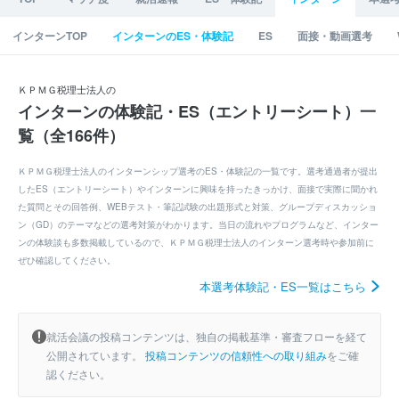
インターンTOP
インターンのES・体験記
ES
面接・動画選考
ＫＰＭＧ税理士法人の
インターンの体験記・ES（エントリーシート）一
覧（全166件）
ＫＰＭＧ税理士法人のインターンシップ選考のES・体験記の一覧です。選考通過者が提出
したES（エントリーシート）やインターンに興味を持ったきっかけ、面接で実際に聞かれ
た質問とその回答例、WEBテスト・筆記試験の出題形式と対策、グループディスカッショ
ン（GD）のテーマなどの選考対策がわかります。当日の流れやプログラムなど、インター
ンの体験談も多数掲載しているので、ＫＰＭＧ税理士法人のインターン選考時や参加前に
ぜひ確認してください。
本選考体験記・ES一覧はこちら
就活会議の投稿コンテンツは、独自の掲載基準・審査フローを経て
公開されています。
投稿コンテンツの信頼性への取り組み
をご確
認ください。