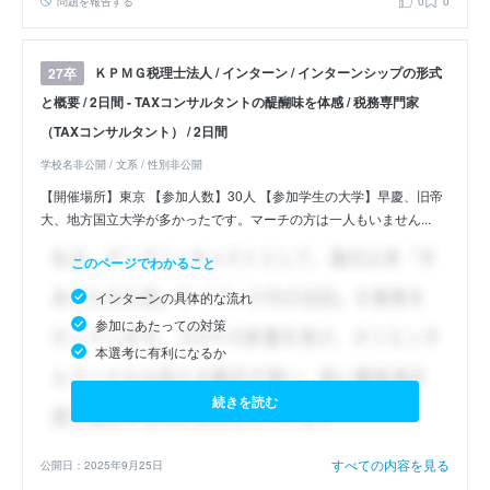
問題を報告する
0
0
ＫＰＭＧ税理士法人 / インターン / インターンシップの形式
27卒
と概要 / 2日間 - TAXコンサルタントの醍醐味を体感 / 税務専門家
（TAXコンサルタント） / 2日間
学校名非公開 / 文系 / 性別非公開
【開催場所】東京 【参加人数】30人 【参加学生の大学】早慶、旧帝
大、地方国立大学が多かったです。マーチの方は一人もいません...
このページでわかること
インターンの具体的な流れ
参加にあたっての対策
本選考に有利になるか
続きを読む
すべての内容を見る
公開日：2025年9月25日