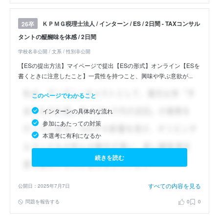
ＫＰＭＧ税理士法人 / インターン / ES / 2日間 - TAXコンサル
26卒
タントの醍醐味を体感 / 2日間
学校名非公開 / 文系 / 性別非公開
【ESの提出方法】マイページで提出【ESの形式】オンライン【ESを
書くときに注意したこと】一貫性を持つこと、興味や学ぶ意欲が...
このページでわかること
インターンの具体的な流れ
参加にあたっての対策
本選考に有利になるか
続きを読む
すべての内容を見る
公開日：2025年7月7日
問題を報告する
0
0