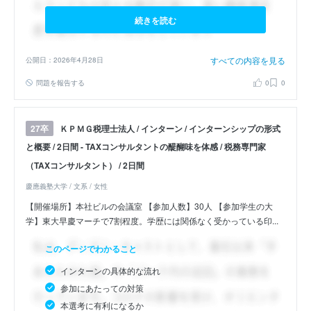
続きを読む
すべての内容を見る
公開日：2026年4月28日
問題を報告する
0
0
ＫＰＭＧ税理士法人 / インターン / インターンシップの形式
27卒
と概要 / 2日間 - TAXコンサルタントの醍醐味を体感 / 税務専門家
（TAXコンサルタント） / 2日間
慶應義塾大学 / 文系 / 女性
【開催場所】本社ビルの会議室 【参加人数】30人 【参加学生の大
学】東大早慶マーチで7割程度。学歴には関係なく受かっている印...
このページでわかること
インターンの具体的な流れ
参加にあたっての対策
本選考に有利になるか