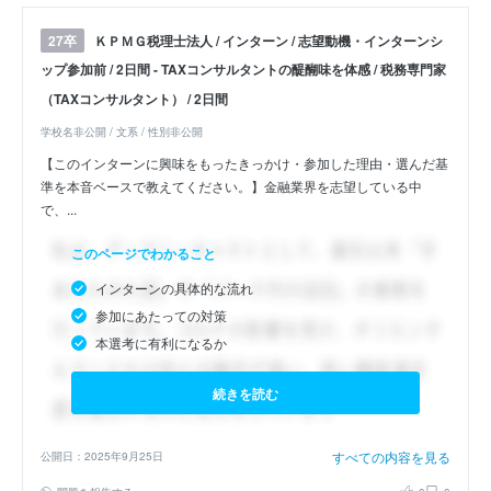
ＫＰＭＧ税理士法人 / インターン / 志望動機・インターンシ
27卒
ップ参加前 / 2日間 - TAXコンサルタントの醍醐味を体感 / 税務専門家
（TAXコンサルタント） / 2日間
学校名非公開 / 文系 / 性別非公開
【このインターンに興味をもったきっかけ・参加した理由・選んだ基
準を本音ベースで教えてください。】金融業界を志望している中
で、...
このページでわかること
インターンの具体的な流れ
参加にあたっての対策
本選考に有利になるか
続きを読む
すべての内容を見る
公開日：2025年9月25日