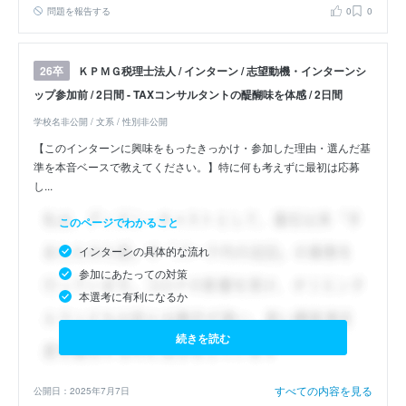
問題を報告する
0
0
ＫＰＭＧ税理士法人 / インターン / 志望動機・インターンシ
26卒
ップ参加前 / 2日間 - TAXコンサルタントの醍醐味を体感 / 2日間
学校名非公開 / 文系 / 性別非公開
【このインターンに興味をもったきっかけ・参加した理由・選んだ基
準を本音ベースで教えてください。】特に何も考えずに最初は応募
し...
このページでわかること
インターンの具体的な流れ
参加にあたっての対策
本選考に有利になるか
続きを読む
すべての内容を見る
公開日：2025年7月7日