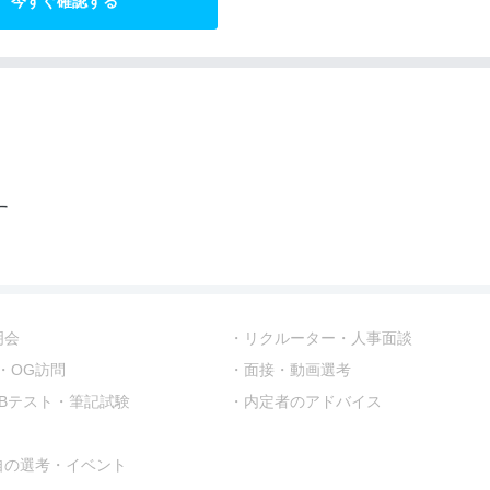
今すぐ確認する
す
明会
リクルーター・人事面談
・OG訪問
面接・動画選考
EBテスト・筆記試験
内定者のアドバイス
自の選考・イベント