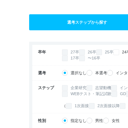
選考ステップから探す
卒年
27卒
26卒
25卒
24
17卒
〜16卒
選考
選択なし
本選考
インタ
ステップ
企業研究
志望動機
イン
WEBテスト・筆記試験
GD
（
1次面接
2次面接以降
性別
指定なし
男性
女性