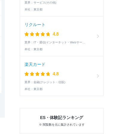
業界：
サービス(その他)
本社：
東京都
リクルート
4.8
業界：
IT・通信(インターネット・Webサービス)
本社：
東京都
楽天カード
4.8
業界：
金融(クレジット・信販)
本社：
東京都
ES・体験記ランキング
※ 閲覧数を元に集計されています