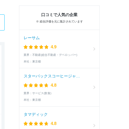
口コミで人気の企業
※ 総合評価を元に集計されています
レーサム
4.9
業界：
不動産(総合不動産・デベロッパー)
本社：
東京都
スターバックスコーヒージャパン
4.8
業界：
サービス(飲食)
本社：
東京都
タマディック
4.8