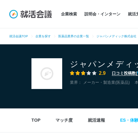
企業検索
説明会・インターン
就活
就活会議TOP
企業を探す
医薬品業界の企業一覧
ジャパンメディック株式会社
ジャパンメディ
2.9
口コミ投稿数(
業界：
メーカー・製造業(医薬品)
TOP
マッチ度
就活速報
ES・体