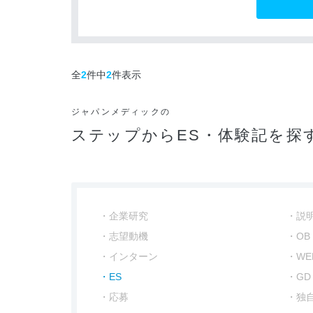
全
2
件中
2
件表示
ジャパンメディックの
ステップからES・体験記を探
企業研究
説
志望動機
OB
インターン
W
ES
GD
応募
独