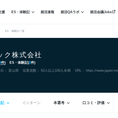
支援
ES・体験記
就活速報
就活QAラボ
就活会議Jobs
ES・体験記一覧
ック株式会社
9
件)
ES・体験記(
2
件)
本社：
富山県
従業員数： 50人以上100人未満
URL：
https://www.japan-me
験記
インターン
本選考
口コミ・評価