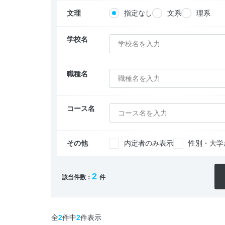
文理
指定なし
文系
理系
学校名
学校名を入力
職種名
職種名を入力
コース名
コース名を入力
その他
内定者のみ表示
性別・大学
2
該当件数：
件
全
2
件中
2
件表示