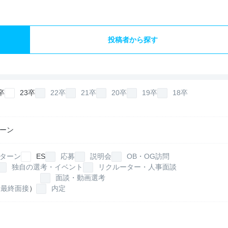
投稿者から探す
卒
23卒
22卒
21卒
20卒
19卒
18卒
ーン
ターン
ES
応募
説明会
OB・OG訪問
独自の選考・イベント
リクルーター・人事面談
面談・動画選考
最終面接
）
内定