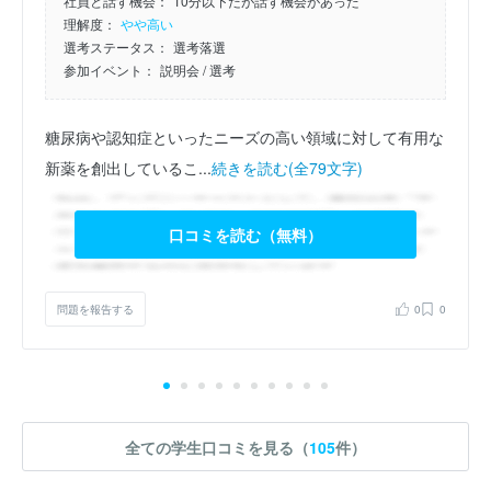
社員と話す機会：
10分以下だが話す機会があった
理解度：
やや高い
選考ステータス：
選考落選
参加イベント：
説明会
/ 選考
糖尿病や認知症といったニーズの高い領域に対して有用な
新薬を創出しているこ...
続きを読む(全79文字)
口コミを読む（無料）
問題を報告する
0
0
全ての学生口コミを見る（
105
件）