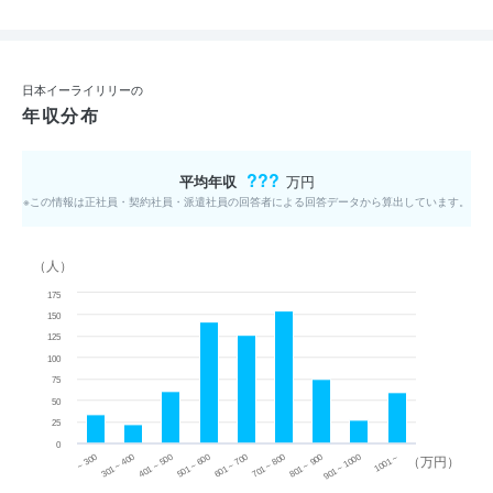
日本イーライリリーの
年収分布
???
平均年収
万円
※この情報は正社員・契約社員・派遣社員の回答者による回答データから算出しています。
（人）
175
150
125
100
75
50
25
0
~ 300
701 ~ 800
301 ~ 400
801 ~ 900
401 ~ 500
901 ~ 1000
501 ~ 600
601 ~ 700
1001 ~
（万円）