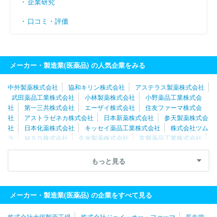
企業研究
口コミ・評価
メーカー・製造業(医薬品) の人気企業をみる
中外製薬株式会社
協和キリン株式会社
アステラス製薬株式会社
武田薬品工業株式会社
小林製薬株式会社
小野薬品工業株式会
社
第一三共株式会社
エーザイ株式会社
住友ファーマ株式会
社
アストラゼネカ株式会社
日本新薬株式会社
参天製薬株式会
社
日本化薬株式会社
キッセイ薬品工業株式会社
株式会社ツム
ラ
ＭＳＤ株式会社
久光製薬株式会社
常盤薬品工業株式会社
あすか製薬株式会社
杏林製薬株式会社
陽進堂ホールディングス
株式会社
アース製薬株式会社
科研製薬株式会社
千寿製薬株式
もっと見る
会社
ゼリア新薬工業株式会社
中外製薬工業株式会社
マルホ株
式会社
生化学工業株式会社
ＪＣＲファーマ株式会社
日東メデ
ィック株式会社
メーカー・製造業(医薬品) の企業をすべて見る
株式会社大塚製薬工場
株式会社ジェイ・オー・ファーマ
長生堂