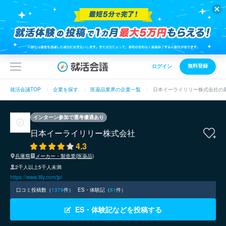
無料登録
ログイン
就活会議TOP
企業を探す
医薬品業界の企業一覧
日本イーライリリー株式会社の
インターン参加で選考優遇あり
日本イーライリリー株式会社
4.3
兵庫県
メーカー・製造業(医薬品)
2千人以上5千人未満
https://www.lilly.com/jp/
口コミ投稿数（
1379
件）
ES・体験記（
81
件）
ES・体験記などを投稿する