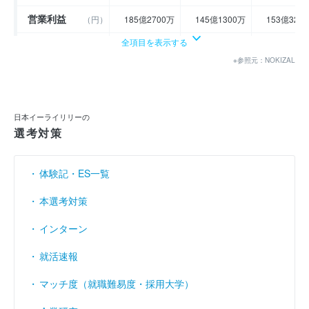
営業利益
（円）
185億2700万
145億1300万
153億320
全項目を表示する
経常利益
（円）
192億1500万
153億9300万
157億180
※参照元：NOKIZAL
当期純利益
（円）
131億8800万
106億4900万
106億420
利益余剰金
（円）
188億5900万
295億700万
121億490
日本イーライリリーの
売上伸び率
（％）
- 8.14
- 20.06
5.
選考対策
営業利益率
（％）
8.03
7.86
7.
体験記・ES一覧
経常利益率
（％）
8.32
8.34
8.
本選考対策
インターン
就活速報
マッチ度（就職難易度・採用大学）