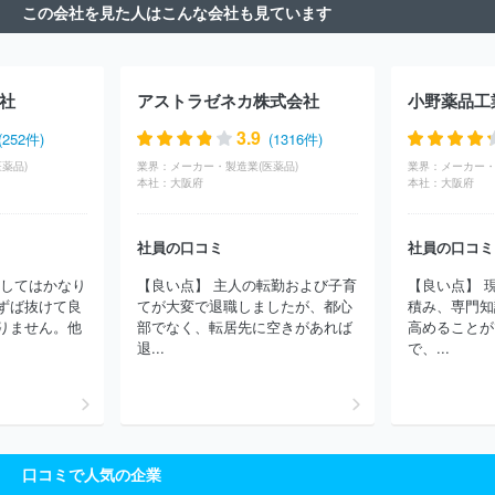
この会社を見た人はこんな会社も見ています
ラクソ・スミスクライン株式会社
デンカ生研株式会社
株式会社
カイノス
ユースキン製薬株式会社
ノバルティスファーマ株式会
社
一般社団法人日本血液製剤機構
生化学工業株式会社
アッヴ
ィ合同会社
アース製薬株式会社
三麗ホールディングス株式会社
社
アストラゼネカ株式会社
小野薬品工
株式会社シノテスト
杏林製薬株式会社
協和発酵バイオ株式会
社
Ｍｅｉｊｉ Ｓｅｉｋａファルマ株式会社
協和キリン株式会
3.9
(252件)
(1316件)
社
ゼリア新薬工業株式会社
中外製薬株式会社
鳥居薬品株式会
薬品)
業界：
メーカー・製造業(医薬品)
業界：
メーカー・
社
アステラス製薬株式会社
ＭＳＤ株式会社
株式会社ツムラ
本社：
大阪府
本社：
大阪府
日本ジェネリック株式会社
佐藤製薬株式会社
エーザイ株式会
社
島津ダイアグノスティクス株式会社
科研製薬株式会社
積水
メディカル株式会社
帝人ファーマ株式会社
株式会社大石膏盛堂
社員の口コミ
社員の口コミ
扶桑薬品工業株式会社
ミヤリサン製薬株式会社
テルモ山口株式
関してはかなり
【良い点】 主人の転勤および子育
【良い点】 
会社
米沢浜理薬品工業株式会社
みどり化学株式会社
株式会社
ずば抜けて良
てが大変で退職しましたが、都心
積み、専門知
ニチレイバイオサイエンス
アルプス薬品工業株式会社
ワクチノ
りません。他
部でなく、転居先に空きがあれば
高めることが
ーバ株式会社
中日本カプセル株式会社
ほか(422件)
退...
で、...
口コミで人気の企業