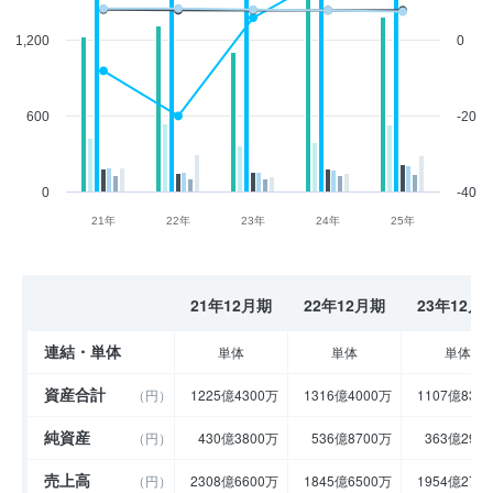
1,200
0
600
-20
0
-40
21年
22年
23年
24年
25年
21年12月期
22年12月期
23年12月
連結・単体
単体
単体
単体
資産合計
（円）
1225億4300万
1316億4000万
1107億830
純資産
（円）
430億3800万
536億8700万
363億290
売上高
（円）
2308億6600万
1845億6500万
1954億270