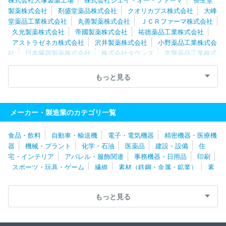
製薬株式会社
剤盛堂薬品株式会社
クオリカプス株式会社
大峰
堂薬品工業株式会社
丸善製薬株式会社
ＪＣＲファーマ株式会社
久光製薬株式会社
帝國製薬株式会社
祐徳薬品工業株式会社
アストラゼネカ株式会社
沢井製薬株式会社
小野薬品工業株式会
社
日本臓器製薬株式会社
株式会社タウンズ
常盤薬品工業株式
会社
株式会社医学生物学研究所
鶴原製薬株式会社
株式会社三
和化学研究所
富士カプセル株式会社
日本新薬株式会社
小林製
もっと見る
薬株式会社
健栄製薬株式会社
武田薬品工業株式会社
日東メデ
ィック株式会社
小林化工株式会社
株式会社池田模範堂
テイカ
製薬株式会社
浜理薬品工業株式会社
伊藤製油株式会社
陽進堂
メーカー・製造業のカテゴリ一覧
ホールディングス株式会社
東和薬品株式会社
ロート製薬株式会
社
参天製薬株式会社
アルフレッサファーマ株式会社
塩野義製
食品・飲料
自動車・輸送機
電子・電気機器
精密機器・医療機
薬株式会社
千寿製薬株式会社
タカラバイオ株式会社
森下仁丹
器
機械・プラント
化学・石油
医薬品
建設・設備
住
株式会社
キッセイ薬品工業株式会社
バイエル薬品株式会社
住
宅・インテリア
アパレル・服飾関連
事務機器・日用品
印刷
友ファーマ株式会社
東亜薬品株式会社
マルホ株式会社
日医工
スポーツ・玩具・ゲーム
繊維
素材（鉄鋼・金属・鉱業）
素
株式会社
日本全薬工業株式会社
第一三共プロファーマ株式会社
材（ゴム・ガラス・セラミックス）
素材（紙・パルプ）
素材
あすか製薬株式会社
アステラスファーマテック株式会社
日本化
（その他）
農林・水産
たばこ・飼料
その他
薬株式会社
わかもと製薬株式会社
第一三共株式会社
株式会社
もっと見る
太田胃散
大塚製薬株式会社
白鳥製薬株式会社
極東製薬工業株
式会社
大鵬薬品工業株式会社
光製薬株式会社
トーアエイヨー
株式会社
中外製薬工業株式会社
ＣＳＬベーリング株式会社
グ