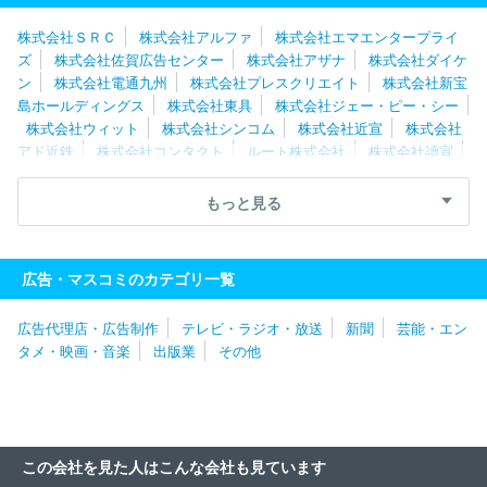
ブランディングテクノロジー株式会社
株式会社ＳＲＣ
株式会社アルファ
株式会社エマエンタープライ
ズ
株式会社佐賀広告センター
株式会社アザナ
株式会社ダイケ
ン
株式会社電通九州
株式会社プレスクリエイト
株式会社新宝
島ホールディングス
株式会社東具
株式会社ジェー・ピー・シー
株式会社ウィット
株式会社シンコム
株式会社近宣
株式会社
アド近鉄
株式会社コンタクト
ルート株式会社
株式会社讀宣
株式会社アドキットインフォケーション
株式会社ファブリカホー
ルディングス
株式会社進研アド
株式会社人財企画
株式会社大
もっと見る
新社
株式会社ＣＤＧ
株式会社三晃社
株式会社ノーザンライ
ツ
株式会社日宣メディックス
株式会社ビジュアル
株式会社
ル・プロジェ
マルキンアド株式会社
株式会社リクルート北関東
広告・マスコミのカテゴリ一覧
マーケティング
株式会社ビーワークス
株式会社さんぽう
ソフ
トコミュニケーションズ株式会社
フィクスコミュニケーションズ株
広告代理店・広告制作
テレビ・ラジオ・放送
新聞
芸能・エン
式会社
有限会社Ｊａ．Ｚｏｏｏ
株式会社アト
株式会社メトロ
タメ・映画・音楽
出版業
その他
アドエージェンシー
株式会社ＴＲＥＥ Ｄｉｇｉｔａｌ Ｓｔｕｄ
ｉｏ
株式会社アクアスター
株式会社ランドマック
株式会社大
光通信社
株式会社ロイズ
株式会社プレシャスパートナーズ
株
式会社ｍｅｄｉｂａ
株式会社旭広告社
株式会社第一弘報社
株
式会社太陽企画
株式会社伝創社
株式会社共同企画
株式会社京
この会社を見た人はこんな会社も見ています
急アドエンタープライズ
デジタル・アドバタイジング・コンソーシ