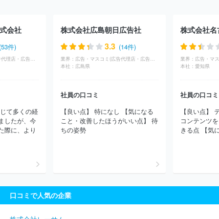
アム株式会社
株式会社フロム・エージャパン
株式会社ライセン
スアカデミー
株式会社フィール・アド
ＣＯＣＯＬＯＮＥ株式会
社
株式会社サン・アド
株式会社パズル
株式会社読売広告社
式会社
株式会社広島朝日広告社
株式会社名
株式会社ティラノ
株式会社ベクトル
株式会社ＲＳＨＤ
総合
地所株式会社
株式会社メディックス
株式会社アドウェイズ
株
3.3
(53件)
(14件)
式会社ＪＲ東海エージェンシー
株式会社エクスクリエ
株式会社
広告・マスコミ(広告代理店・広告制作)
業界：
広告・マスコミ(広告代理店・広告制作)
業界：
アーバン企画
株式会社４７ＣＬＵＢ
株式会社読売ＩＳ
株式会
本社：
広島県
本社：
愛知県
社プライムサーヴ
太陽企画株式会社
株式会社Ｄ２Ｃ
株式会社
電通東日本
コモンズ株式会社
株式会社クリエイト
株式会社サ
社員の口コミ
社員の口コミ
ニーサイドアップグループ
株式会社八広社
株式会社日宣
エン
株式会社
株式会社電通ライブ
株式会社ディー・エル・イー
株
通じて多くの経
【良い点】 特になし 【気になる
【良い点】 
式会社トライステージ
株式会社アイデム
株式会社アイレップ
ましたが、今
こと・改善したほうがいい点】 待
コンテンツを
ゲンダイエージェンシー株式会社
トヨタ・コニック・プロ株式会
た際に、より
ちの姿勢
きる点 【気に
社
株式会社日本ＳＰセンター
ブランディングテクノロジー株式
会社
株式会社博報堂アイ・スタジオ
株式会社博報堂プロダクツ
株式会社サイバー・コミュニケーションズ
株式会社イー・スピリ
ット
株式会社トーコン
株式会社クイック福岡
株式会社ホー
プ
株式会社アド・ダイセン
株式会社中広
株式会社ｅｖｏｌｉ
ａ
株式会社エス・ケイ通信
ほか(3821件)
口コミで人気の企業
株式会社レーサム