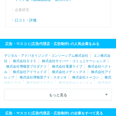
企業研究
口コミ・評価
広告・マスコミ(広告代理店・広告制作) の人気企業をみる
デジタル・アドバタイジング・コンソーシアム株式会社
エン株式会
社
株式会社Ｄ２Ｃ
株式会社サイバー・コミュニケーションズ
株式会社博報堂プロダクツ
株式会社電通ライブ
株式会社ベクト
ル
株式会社アドウェイズ
株式会社メディックス
株式会社アイ
レップ
株式会社博報堂アイ・スタジオ
株式会社トーコン
株式
会社ＣＤＧ
株式会社アイデム
株式会社ｍｅｄｉｂａ
株式会社
読売広告社
株式会社エクスクリエ
株式会社電通九州
株式会社
サニーサイドアップグループ
株式会社アルファ
ソフトコミュニ
もっと見る
ケーションズ株式会社
株式会社ビーワークス
トヨタ・コニッ
ク・プロ株式会社
株式会社メトロアドエージェンシー
ゲンダイ
エージェンシー株式会社
株式会社ファブリカホールディングス
広告・マスコミ(広告代理店・広告制作) の企業をすべて見る
株式会社さんぽう
株式会社イー・スピリット
株式会社中広