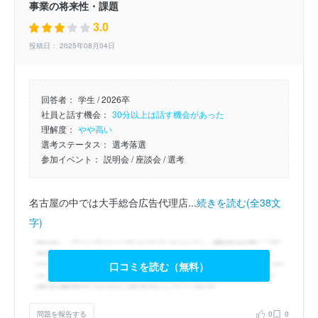
事業の将来性・課題
3.0
投稿日： 2025年08月04日
回答者：
学生 / 2026卒
社員と話す機会：
30分以上は話す機会があった
理解度：
やや高い
選考ステータス：
選考落選
参加イベント：
説明会
/ 座談会
/ 選考
名古屋の中では大手総合広告代理店...
続きを読む(全38文
字)
口コミを読む（無料）
問題を報告する
0
0