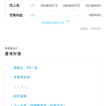
売上高
（円）
252億5307万
280億5875万
291億9028万
営業利益
----
----
9億5536万
（円）
全項目を表示する
経常利益
（円）
10億7519万
10億1256万
10億9985万
※参照元：NOKIZAL
当期純利益
----
6億1179万
9億4521万
（円）
利益余剰金
----
----
49億5395万
（円）
新東通信の
選考対策
売上伸び率
（％）
8.74
11.11
4.03
営業利益率
----
----
3.27
（％）
体験記・ES一覧
経常利益率
（％）
4.26
3.61
3.77
本選考対策
インターン
就活速報
マッチ度（就職難易度・採用大学）