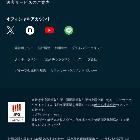
送客サービスのご案内
オフィシャルアカウント
運営ポリシー
会社概要
利用規約
プライバシーポリシー
クッキーポリシー
就活QAラボポリシー
グループ会社
グループ会員利用規約
カスタマーハラスメントポリシー
当社は東京証券取引所、福岡証券取引所の上場企業であり、ユーザーと
クライアントの成約支援事業を展開している
ポート株式会社
のグループ
会社です。
（証券コード：7047）
運営会社：就活会議株式会社／所在地：東京都新宿区北新宿2-21-1 新
宿フロントタワー5F
就活会議を運営する就活会議株式会社は、届出電気通信事業者として総務省の認可（許