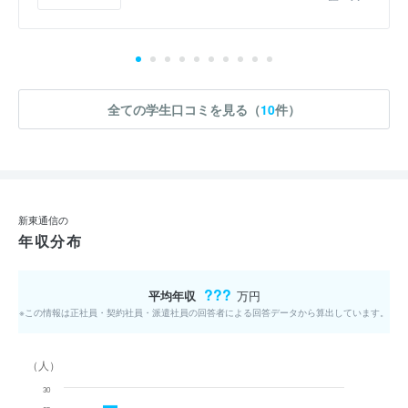
全ての学生口コミを見る（
10
件）
新東通信の
年収分布
???
平均年収
万円
※この情報は正社員・契約社員・派遣社員の回答者による回答データから算出しています。
（人）
30