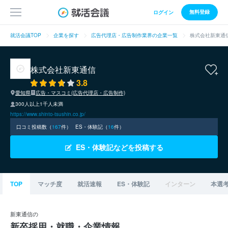
無料登録
ログイン
就活会議TOP
企業を探す
広告代理店・広告制作業界の企業一覧
株式会社新東通
株式会社新東通信
3.8
愛知県
広告・マスコミ(広告代理店・広告制作)
300人以上1千人未満
https://www.shinto-tsushin.co.jp/
口コミ投稿数（
167
件）
ES・体験記（
16
件）
ES・体験記などを投稿する
TOP
マッチ度
就活速報
ES・体験記
インターン
本選
新東通信の
新卒採用・就職・企業情報