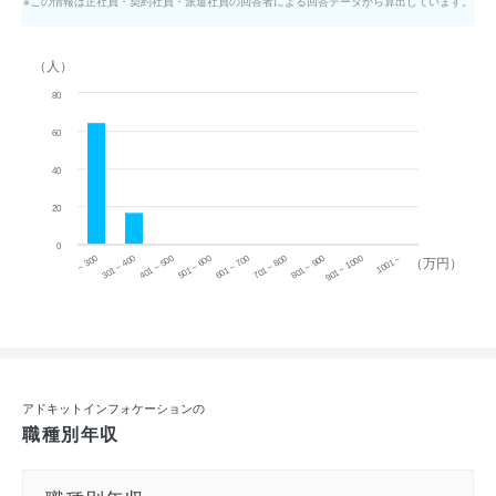
※この情報は正社員・契約社員・派遣社員の回答者による回答データから算出しています。
（人）
80
60
40
20
0
~ 300
701 ~ 800
301 ~ 400
801 ~ 900
401 ~ 500
901 ~ 1000
501 ~ 600
601 ~ 700
1001 ~
（万円）
アドキットインフォケーションの
職種別年収