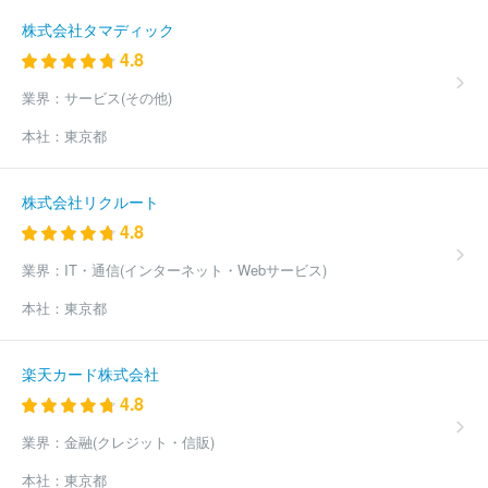
サイバー・コミュニケーションズ
株式会社イー・スピリット
株
式会社トーコン
株式会社クイック福岡
株式会社ホープ
株式会
株式会社タマディック
社アド・ダイセン
株式会社中広
株式会社ｅｖｏｌｉａ
株式会
4.8
社エス・ケイ通信
ほか(3821件)
業界：
サービス(その他)
本社：
東京都
株式会社リクルート
4.8
業界：
IT・通信(インターネット・Webサービス)
本社：
東京都
楽天カード株式会社
4.8
業界：
金融(クレジット・信販)
本社：
東京都