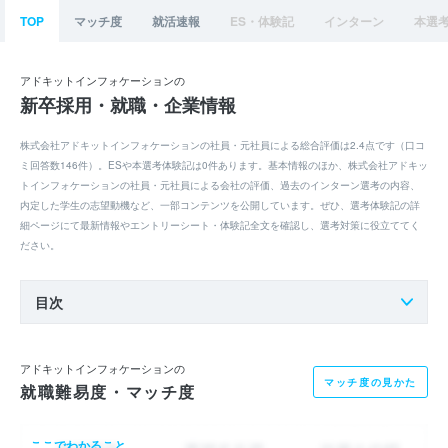
TOP
マッチ度
就活速報
ES・体験記
インターン
本選
アドキットインフォケーションの
新卒採用・就職・企業情報
株式会社アドキットインフォケーションの社員・元社員による総合評価は2.4点です（口コ
ミ回答数146件）。ESや本選考体験記は0件あります。基本情報のほか、株式会社アドキッ
トインフォケーションの社員・元社員による会社の評価、過去のインターン選考の内容、
内定した学生の志望動機など、一部コンテンツを公開しています。ぜひ、選考体験記の詳
細ページにて最新情報やエントリーシート・体験記全文を確認し、選考対策に役立ててく
ださい。
目次
アドキットインフォケーションの
マッチ度の見かた
就職難易度・マッチ度
ここでわかること