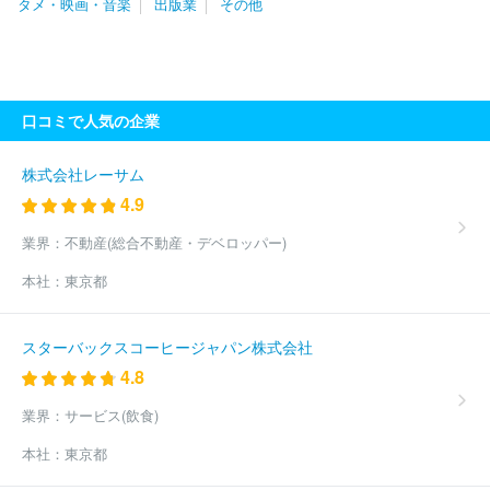
タメ・映画・音楽
出版業
その他
株式会社ＴＲＥＥ Ｄｉｇｉｔａｌ Ｓｔｕｄｉｏ
株式会社アク
アスター
株式会社ランドマック
株式会社大光通信社
株式会社
ロイズ
株式会社プレシャスパートナーズ
株式会社ｍｅｄｉｂａ
株式会社旭広告社
株式会社第一弘報社
株式会社太陽企画
株
式会社伝創社
株式会社共同企画
株式会社京急アドエンタープラ
口コミで人気の企業
イズ
デジタル・アドバタイジング・コンソーシアム株式会社
株
式会社フロム・エージャパン
株式会社ライセンスアカデミー
株
式会社フィール・アド
ＣＯＣＯＬＯＮＥ株式会社
株式会社サ
株式会社レーサム
ン・アド
株式会社パズル
株式会社読売広告社
株式会社ティラ
4.9
ノ
株式会社ベクトル
株式会社ＲＳＨＤ
総合地所株式会社
株式会社メディックス
株式会社アドウェイズ
株式会社ＪＲ東海
業界：
不動産(総合不動産・デベロッパー)
エージェンシー
株式会社エクスクリエ
株式会社アーバン企画
本社：
東京都
株式会社４７ＣＬＵＢ
株式会社読売ＩＳ
株式会社プライムサー
ヴ
太陽企画株式会社
株式会社Ｄ２Ｃ
株式会社電通東日本
コモンズ株式会社
株式会社クリエイト
株式会社サニーサイドア
スターバックスコーヒージャパン株式会社
ップグループ
株式会社八広社
株式会社日宣
エン株式会社
4.8
株式会社電通ライブ
株式会社ディー・エル・イー
株式会社トラ
イステージ
株式会社アイデム
株式会社アイレップ
ゲンダイエ
業界：
サービス(飲食)
ージェンシー株式会社
トヨタ・コニック・プロ株式会社
株式会
社日本ＳＰセンター
ブランディングテクノロジー株式会社
株式
本社：
東京都
会社博報堂アイ・スタジオ
株式会社博報堂プロダクツ
株式会社