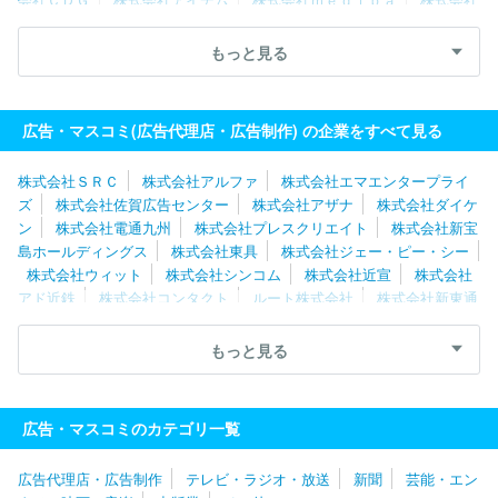
新東通信
株式会社読売広告社
株式会社エクスクリエ
株式会社
電通九州
株式会社サニーサイドアップグループ
株式会社アルフ
もっと見る
ァ
ソフトコミュニケーションズ株式会社
株式会社ビーワークス
トヨタ・コニック・プロ株式会社
株式会社メトロアドエージェン
シー
ゲンダイエージェンシー株式会社
株式会社ファブリカホー
広告・マスコミ(広告代理店・広告制作) の企業をすべて見る
ルディングス
株式会社さんぽう
株式会社イー・スピリット
株
式会社中広
株式会社ＳＲＣ
株式会社アルファ
株式会社エマエンタープライ
ズ
株式会社佐賀広告センター
株式会社アザナ
株式会社ダイケ
ン
株式会社電通九州
株式会社プレスクリエイト
株式会社新宝
島ホールディングス
株式会社東具
株式会社ジェー・ピー・シー
株式会社ウィット
株式会社シンコム
株式会社近宣
株式会社
アド近鉄
株式会社コンタクト
ルート株式会社
株式会社新東通
信
株式会社讀宣
株式会社ファブリカホールディングス
株式会
社進研アド
株式会社人財企画
株式会社大新社
株式会社ＣＤ
もっと見る
Ｇ
株式会社三晃社
株式会社ノーザンライツ
株式会社日宣メデ
ィックス
株式会社ビジュアル
株式会社ル・プロジェ
マルキン
アド株式会社
株式会社リクルート北関東マーケティング
株式会
広告・マスコミのカテゴリ一覧
社ビーワークス
株式会社さんぽう
ソフトコミュニケーションズ
株式会社
フィクスコミュニケーションズ株式会社
有限会社Ｊ
広告代理店・広告制作
テレビ・ラジオ・放送
新聞
芸能・エン
ａ．Ｚｏｏｏ
株式会社アト
株式会社メトロアドエージェンシー