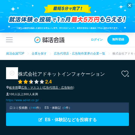
無料登録
ログイン
就活会議TOP
企業を探す
広告代理店・広告制作業界の企業一覧
株式会社アドキ
株式会社アドキットインフォケーション
2.4
岐阜県
広告・マスコミ(広告代理店・広告制作)
100人以上300人未満
https://www.ad-kit.co.jp/
口コミ投稿数（
146
件）
ES・体験記（
0
件）
ES・体験記などを投稿する