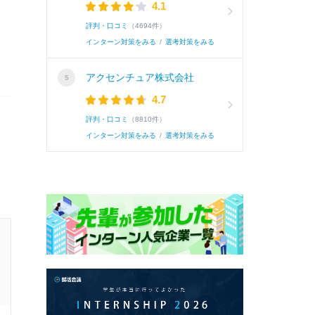
4.1
評判・口コミ
（4694件）
インターン対策をみる
/
選考対策をみる
アクセンチュア株式会社
4.7
評判・口コミ
（8810件）
インターン対策をみる
/
選考対策をみる
26卒 / 文系 / 女性
1次面接通過した学生の就活速報