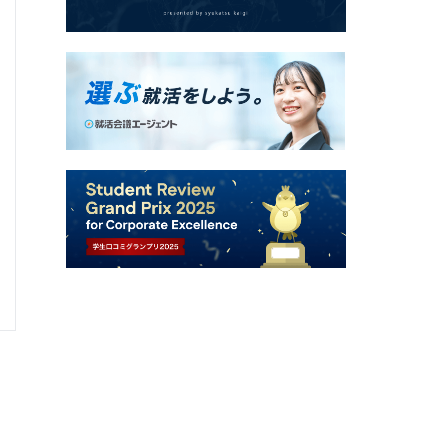
面接官/学生
雰囲気
選考速報を
0
0