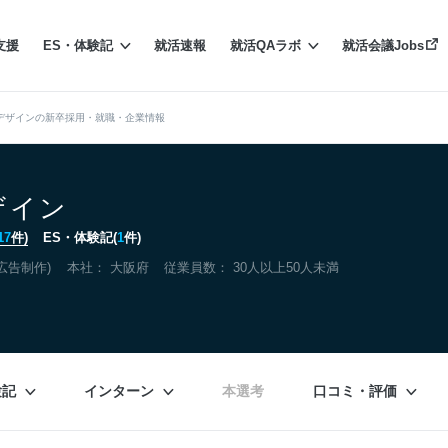
支援
ES・体験記
就活速報
就活QAラボ
就活会議Jobs
デザインの新卒採用・就職・企業情報
ザイン
17
件)
ES・体験記(
1
件)
広告制作)
本社：
大阪府
従業員数： 30人以上50人未満
験記
インターン
本選考
口コミ・評価