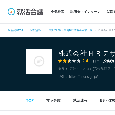
企業検索
説明会・インターン
就活
就活会議TOP
企業を探す
広告代理店・広告制作業界の企業一覧
株式会社ＨＲ
株式会社ＨＲデ
2.4
口コミ投稿数(
業界：
広告・マスコミ(広告代理店・
URL：
https://hr-design.jp/
TOP
マッチ度
就活速報
ES・体