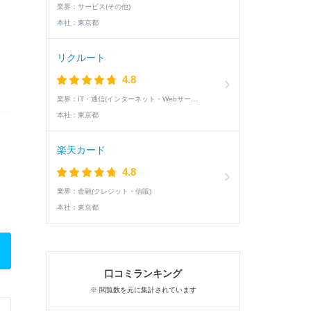
業界：
サービス(その他)
本社：
東京都
リクルート
4.8
業界：
IT・通信(インターネット・Webサービス)
本社：
東京都
楽天カード
4.8
業界：
金融(クレジット・信販)
本社：
東京都
口コミランキング
※ 閲覧数を元に集計されています