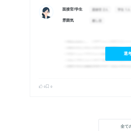
面接官/学生
雰囲気
選
0
0
告する
全て