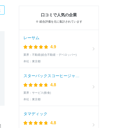
た
口コミで人気の企業
※ 総合評価を元に集計されています
レーサム
4.9
業界：
不動産(総合不動産・デベロッパー)
本社：
東京都
スターバックスコーヒージャパン
4.8
業界：
サービス(飲食)
本社：
東京都
タマディック
4.8
採