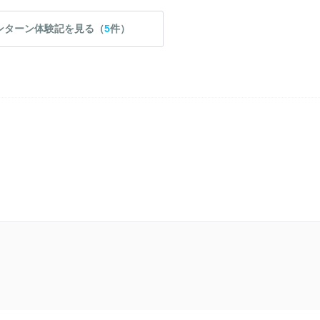
ンターン体験記を見る（
5
件）