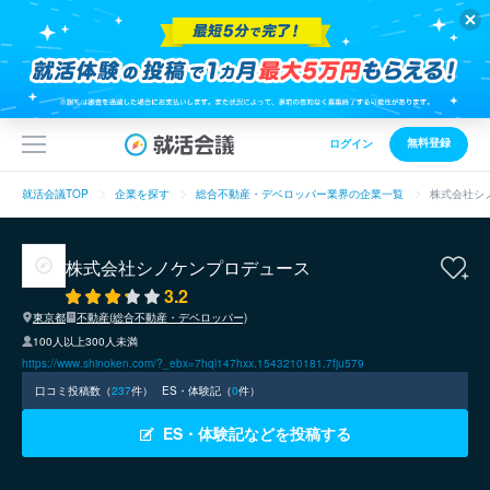
無料登録
ログイン
就活会議TOP
企業を探す
総合不動産・デベロッパー業界の企業一覧
株式会社シ
株式会社シノケンプロデュース
3.2
東京都
不動産(総合不動産・デベロッパー)
100人以上300人未満
https://www.shinoken.com/?_ebx=7hql147hxx.1543210181.7fju579
口コミ投稿数（
237
件）
ES・体験記（
0
件）
ES・体験記などを投稿する