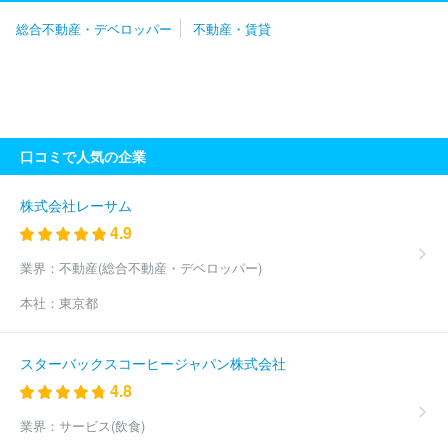
社ユニホー
日本グランデ株式会社
株式会社カチタス
株式会社
総合不動産・デベロッパー
不動産・賃貸
ファイブイズホーム
株式会社アイダ設計
株式会社横尾材木店
株式会社クレアスライフ
株式会社アーネストワン
スカイコート
株式会社
森ビル株式会社
朝日土地建物株式会社
株式会社サン
ケイビル
株式会社ＰＩＭ
株式会社藤和ハウス
株式会社ムゲン
エステート
株式会社デバインコーポレーション
株式会社真和エ
ンタープライズ
株式会社成建
株式会社東急モールズデベロップ
口コミで人気の企業
メント
山万株式会社
一建設株式会社
株式会社イディアライズ
コーポレーション
国際興業管理株式会社
株式会社スマートコミ
ュニティ
株式会社ＢＲＩ
株式会社江間忠ホールディングス
環
株式会社レーサム
境ステーション株式会社
株式会社サジェスト
株式会社電通ワー
4.9
クス
株式会社坂入産業
株式会社アルテカ
大成有楽不動産株式
会社
株式会社アンビシャス
ＤＯＴＯＷＮ株式会社
株式会社ウ
業界：
不動産(総合不動産・デベロッパー)
ィルレイズ
株式会社デュアルタップ
イオンモール株式会社
プ
本社：
東京都
ロパティエージェント株式会社
株式会社ＯＰＡ
小田急不動産株
式会社
株式会社ゲットハウス
東京建物株式会社
株式会社ＴＦ
Ｄコーポレーション
ウエインズアセット株式会社
野村不動産株
スターバックスコーヒージャパン株式会社
式会社
三菱地所株式会社
東電不動産株式会社
住友不動産株式
4.8
会社
東急不動産株式会社
株式会社エスティア
株式会社ルミ
ネ
株式会社東京日商エステム
トーセイ株式会社
株式会社青山
業界：
サービス(飲食)
メインランド
株式会社スペースライブラリ
オークラヤ住宅株式