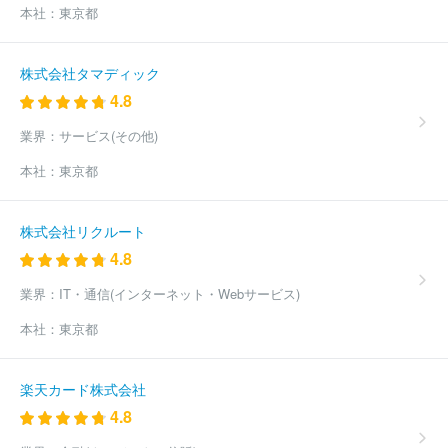
会社
株式会社コスモスイニシア
シービーアールイー株式会社
本社：
東京都
三井不動産レジデンシャル株式会社
株式会社ゴールドクレスト
株式会社Ａｎｄ Ｄｏホールディングス
東急株式会社
株式会社
サンウッド
株式会社セゾンリアルティ
株式会社グランドジャパ
株式会社タマディック
ン
大和財託株式会社
ヨシコン株式会社
株式会社エイビス
4.8
株式会社テーオーシー
株式会社ノア
ほか(2245件)
業界：
サービス(その他)
本社：
東京都
株式会社リクルート
4.8
業界：
IT・通信(インターネット・Webサービス)
本社：
東京都
楽天カード株式会社
4.8