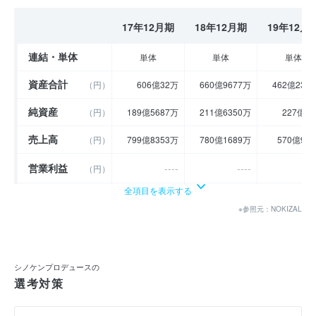
17年12月期
18年12月期
19年12月
連結・単体
単体
単体
単体
資産合計
（円）
606億32万
660億9677万
462億231
純資産
（円）
189億5687万
211億6350万
227億1
売上高
（円）
799億8353万
780億1689万
570億96
営業利益
----
----
-
（円）
全項目を表示する
経常利益
（円）
92億6755万
70億7242万
44億527
※参照元：NOKIZAL
当期純利益
（円）
64億7131万
50億5738万
30億858
利益余剰金
----
----
-
（円）
シノケンプロデュースの
売上伸び率
選考対策
（％）
35.17
- 2.46
- 26
営業利益率
----
----
-
（％）