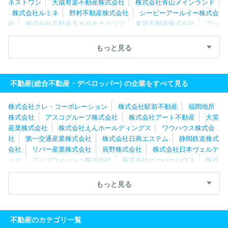
ネストワン
大成有楽不動産株式会社
株式会社青山メインランド
株式会社ルミネ
野村不動産株式会社
シービーアールイー株式会
社
株式会社不動産ＳＨＯＰナカジツ
東急不動産株式会社
アッ
プウィッシュ株式会社
森ビル株式会社
東京建物株式会社
リバ
ー産業株式会社
静岡鉄道株式会社
株式会社クレアスライフ
プ
もっと見る
ロパティエージェント株式会社
株式会社サンケイビル
株式会社
ＴＦＤコーポレーション
株式会社坂入産業
第一交通産業株式会
社
小田急不動産株式会社
株式会社デュアルタップ
株式会社エ
不動産(総合不動産・デベロッパー) の企業をすべて見る
イチ・ツー・オーアセットマネジメント
株式会社クレ・コーポレーション
株式会社駅前不動産
福岡地所
株式会社
アスコグループ株式会社
株式会社アート不動産
大英
産業株式会社
株式会社えんホールディングス
ワウハウス株式会
社
第一交通産業株式会社
株式会社日商エステム
静岡鉄道株式
会社
リバー産業株式会社
辰野株式会社
株式会社日本ヴェルテ
ック
アップウィッシュ株式会社
株式会社ビーバーハウス
株式
会社トータルクリエーションズ
株式会社エイチ・ツー・オーアセッ
トマネジメント
株式会社新成トラスト
株式会社創生
株式会社
もっと見る
日成アドバンス
株式会社ハウスコミュニケーション
株式会社不
動産ＳＨＯＰナカジツ
サムティ株式会社
東新住建株式会社
都
市環境開発株式会社
株式会社光アルファクス
株式会社プレサン
不動産のカテゴリ一覧
ス
株式会社ゼロ・コーポレーション
ダイビル株式会社
株式会