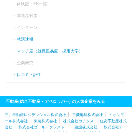
体験記・ES一覧
経常利益率
（％）
11.59
9.07
7.
本選考対策
インターン
就活速報
マッチ度（就職難易度・採用大学）
企業研究
口コミ・評価
不動産(総合不動産・デベロッパー) の人気企業をみる
三井不動産レジデンシャル株式会社
三菱地所株式会社
イオンモ
ール株式会社
東急株式会社
株式会社カチタス
住友不動産株式
会社
株式会社ゴールドクレスト
一建設株式会社
株式会社アー