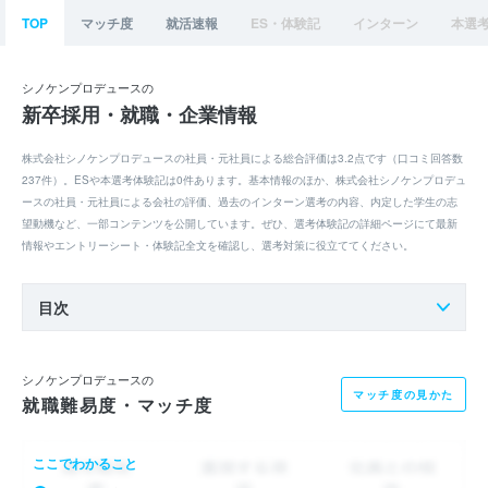
TOP
マッチ度
就活速報
ES・体験記
インターン
本選
シノケンプロデュースの
新卒採用・就職・企業情報
株式会社シノケンプロデュースの社員・元社員による総合評価は3.2点です（口コミ回答数
237件）。ESや本選考体験記は0件あります。基本情報のほか、株式会社シノケンプロデュ
ースの社員・元社員による会社の評価、過去のインターン選考の内容、内定した学生の志
望動機など、一部コンテンツを公開しています。ぜひ、選考体験記の詳細ページにて最新
情報やエントリーシート・体験記全文を確認し、選考対策に役立ててください。
目次
シノケンプロデュースの
マッチ度の見かた
就職難易度・マッチ度
ここでわかること