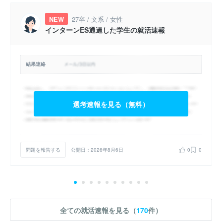
NEW
27卒 / 文系 / 女性
インターンES通過した学生の就活速報
結果連絡
選考速報を見る（無料）
問題を報告する
公開日：2026年8月6日
0
0
全ての就活速報を見る（
170
件）