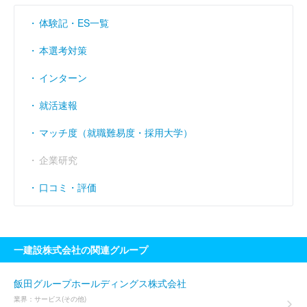
営業利益率
（％）
7.86
10.74
6.86
体験記・ES一覧
経常利益率
（％）
7.74
10.72
7.38
本選考対策
インターン
就活速報
マッチ度（就職難易度・採用大学）
企業研究
口コミ・評価
一建設株式会社の関連グループ
飯田グループホールディングス株式会社
業界：
サービス(その他)