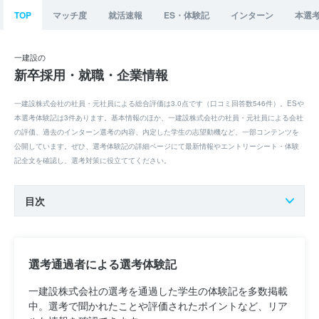
TOP
マッチ度
就活速報
ES・体験記
インターン
本選
一建設の
新卒採用・就職・企業情報
一建設株式会社の社員・元社員による総合評価は3.0点です（口コミ回答数546件）。ESや
本選考体験記は3件あります。基本情報のほか、一建設株式会社の社員・元社員による会社
の評価、過去のインターン選考の内容、内定した学生の志望動機など、一部コンテンツを
公開しています。ぜひ、選考体験記の詳細ページにて最新情報やエントリーシート・体験
記全文を確認し、選考対策に役立ててください。
目次
選考通過者による選考体験記
一建設株式会社の選考を通過した学生の体験記を多数掲載
中。選考で聞かれたことや評価されたポイントなど、リア