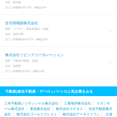
本社：
東京都
口コミ投稿数
18件
ES・体験記
0件
住宅情報館株式会社
業界：
メーカー・製造業(建設・設備)
本社：
神奈川県
口コミ投稿数
284件
ES・体験記
3件
株式会社リビングコーポレーション
業界：
不動産(不動産・賃貸)
本社：
福岡県
口コミ投稿数
2件
ES・体験記
0件
不動産(総合不動産・デベロッパー) の人気企業をみる
三井不動産レジデンシャル株式会社
三菱地所株式会社
イオンモ
ール株式会社
東急株式会社
株式会社カチタス
住友不動産株式
会社
株式会社ゴールドクレスト
株式会社アーネストワン
大成