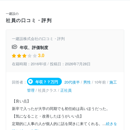
一建設の
社員の口コミ・評判
一建設株式会社の口コミ・評判
年収、評価制度
3.0
在籍時期：2016年頃 / 投稿日：2026年7月28日
年収？？万円
回答者：
20代後半
/
男性
/ 10年前 /
施工
管理
/ 社員クラス /
正社員
【良い点】
新卒で入ったが大学の同期でも初任給は高いほうだった。
【気になること・改善したほうがいい点】
定期的に人事の人が個人的に話を聞きに来てくれる。...
続きを