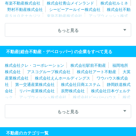
有楽不動産株式会社
株式会社青山メインランド
株式会社ルミネ
野村不動産株式会社
シービーアールイー株式会社
株式会社不動
産ＳＨＯＰナカジツ
東急不動産株式会社
アップウィッシュ株式
会社
森ビル株式会社
東京建物株式会社
リバー産業株式会社
静岡鉄道株式会社
株式会社クレアスライフ
プロパティエージェ
もっと見る
ント株式会社
株式会社サンケイビル
株式会社シノケンプロデュ
ース
株式会社ＴＦＤコーポレーション
株式会社坂入産業
第一
交通産業株式会社
小田急不動産株式会社
株式会社デュアルタッ
不動産(総合不動産・デベロッパー) の企業をすべて見る
プ
株式会社エイチ・ツー・オーアセットマネジメント
株式会社クレ・コーポレーション
株式会社駅前不動産
福岡地所
株式会社
アスコグループ株式会社
株式会社アート不動産
大英
産業株式会社
株式会社えんホールディングス
ワウハウス株式会
社
第一交通産業株式会社
株式会社日商エステム
静岡鉄道株式
会社
リバー産業株式会社
辰野株式会社
株式会社日本ヴェルテ
ック
アップウィッシュ株式会社
株式会社ビーバーハウス
株式
会社トータルクリエーションズ
株式会社エイチ・ツー・オーアセッ
トマネジメント
株式会社新成トラスト
株式会社創生
株式会社
もっと見る
日成アドバンス
株式会社ハウスコミュニケーション
株式会社不
動産ＳＨＯＰナカジツ
サムティ株式会社
東新住建株式会社
都
市環境開発株式会社
株式会社光アルファクス
株式会社プレサン
不動産のカテゴリ一覧
ス
株式会社ゼロ・コーポレーション
ダイビル株式会社
株式会