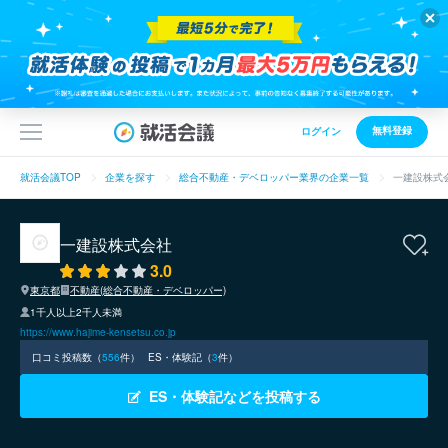
無料登録
ログイン
就活会議TOP
企業を探す
総合不動産・デベロッパー業界の企業一覧
一建設株式
一建設株式会社
3.0
東京都
不動産(総合不動産・デベロッパー)
1千人以上2千人未満
https://www.hajime-kensetsu.co.jp
口コミ投稿数（
556
件）
ES・体験記（
3
件）
ES・体験記などを投稿する