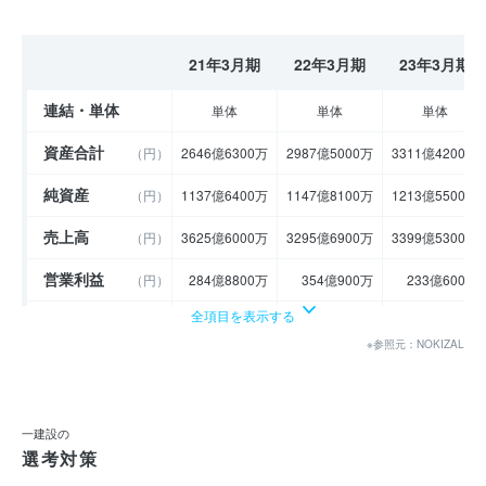
21年3月期
22年3月期
23年3月期
連結・単体
単体
単体
単体
資産合計
（円）
2646億6300万
2987億5000万
3311億4200万
純資産
（円）
1137億6400万
1147億8100万
1213億5500万
売上高
（円）
3625億6000万
3295億6900万
3399億5300万
営業利益
（円）
284億8800万
354億900万
233億600万
全項目を表示する
経常利益
（円）
280億5300万
353億2300万
250億8400万
※参照元：NOKIZAL
当期純利益
（円）
189億2800万
246億6900万
182億300万
利益余剰金
----
----
----
（円）
一建設の
売上伸び率
（％）
6.81
- 9.1
3.15
選考対策