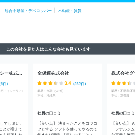
社ユニホー
日本グランデ株式会社
株式会社カチタス
株式会社
総合不動産・デベロッパー
不動産・賃貸
ファイブイズホーム
株式会社アイダ設計
株式会社横尾材木店
株式会社クレアスライフ
株式会社アーネストワン
スカイコート
株式会社
森ビル株式会社
朝日土地建物株式会社
株式会社サン
ケイビル
株式会社ＰＩＭ
株式会社藤和ハウス
株式会社ムゲン
エステート
株式会社デバインコーポレーション
株式会社真和エ
ンタープライズ
株式会社成建
株式会社東急モールズデベロップ
この会社を見た人はこんな会社も見ています
メント
山万株式会社
株式会社イディアライズコーポレーション
国際興業管理株式会社
株式会社スマートコミュニティ
株式会社
ＢＲＩ
株式会社江間忠ホールディングス
環境ステーション株式
会社
株式会社サジェスト
株式会社電通ワークス
株式会社坂入
テクノエフアンドシー株式会社
全保連株式会社
株式会社グ
産業
株式会社アルテカ
株式会社シノケンプロデュース
大成有
楽不動産株式会社
株式会社アンビシャス
ＤＯＴＯＷＮ株式会社
3.4
(6件)
(232件)
株式会社ウィルレイズ
株式会社デュアルタップ
イオンモール株
住宅・インテリア)
業界：
金融(その他)
業界：
不動産(不
式会社
プロパティエージェント株式会社
株式会社ＯＰＡ
小田
本社：
沖縄県
本社：
京都府
急不動産株式会社
株式会社ゲットハウス
東京建物株式会社
株
式会社ＴＦＤコーポレーション
ウエインズアセット株式会社
野
社員の口コミ
社員の口コミ
村不動産株式会社
三菱地所株式会社
東電不動産株式会社
住友
不動産株式会社
東急不動産株式会社
株式会社エスティア
株式
崩してしまい、
【良い点】 決まったことをコツコ
【良い点】 A
会社ルミネ
株式会社東京日商エステム
トーセイ株式会社
株式
ことが増えて
ツとする ソフトを使ってやるので
ーソナルジム
会社青山メインランド
株式会社スペースライブラリ
オークラヤ
とも相談した
覚えれば簡単 【気になること・...
な事業を展開