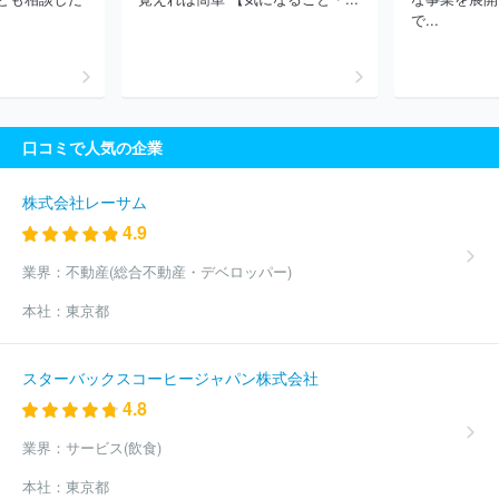
住宅株式会社
株式会社コスモスイニシア
シービーアールイー株
で...
式会社
三井不動産レジデンシャル株式会社
株式会社ゴールドク
レスト
株式会社Ａｎｄ Ｄｏホールディングス
東急株式会社
株式会社サンウッド
株式会社セゾンリアルティ
株式会社グラン
ドジャパン
大和財託株式会社
ヨシコン株式会社
株式会社エイ
ビス
株式会社テーオーシー
株式会社ノア
ほか(2245件)
口コミで人気の企業
株式会社レーサム
4.9
業界：
不動産(総合不動産・デベロッパー)
本社：
東京都
スターバックスコーヒージャパン株式会社
4.8
業界：
サービス(飲食)
本社：
東京都