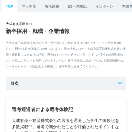
TOP
マッチ度
就活速報
ES・体験記
インターン
本選
大成有楽不動産の
新卒採用・就職・企業情報
大成有楽不動産株式会社の社員・元社員による総合評価は3.0点です（口コミ回答数408
件）。ESや本選考体験記は39件あります。基本情報のほか、大成有楽不動産株式会社の社
員・元社員による会社の評価、過去のインターン選考の内容、内定した学生の志望動機な
ど、一部コンテンツを公開しています。ぜひ、選考体験記の詳細ページにて最新情報やエ
ントリーシート・体験記全文を確認し、選考対策に役立ててください。
目次
選考通過者による選考体験記
大成有楽不動産株式会社の選考を通過した学生の体験記を
多数掲載中。選考で聞かれたことや評価されたポイントな