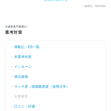
経常利益
103億9283万
71億8570万
89億2199万
（円）
※参照元：NOKIZAL
当期純利益
----
----
81億3000万
（円）
利益余剰金
----
----
----
（円）
大成有楽不動産の
選考対策
売上伸び率
（％）
- 5.22
7.55
- 7.54
営業利益率
----
----
----
（％）
体験記・ES一覧
経常利益率
11.44
7.36
9.88
（％）
本選考対策
インターン
就活速報
マッチ度（就職難易度・採用大学）
企業研究
口コミ・評価