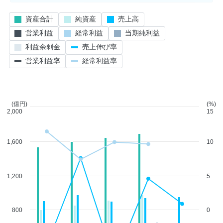
資産合計
純資産
売上高
営業利益
経常利益
当期純利益
利益余剰金
売上伸び率
営業利益率
経常利益率
(億円)
(%)
2,000
15
1,600
10
1,200
5
800
0