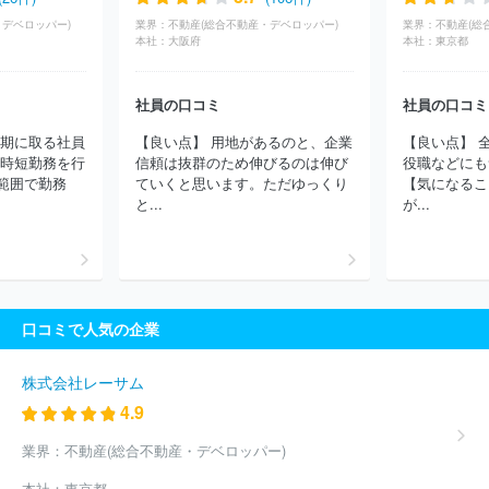
会社ウィルレイズ
株式会社デュアルタップ
イオンモール株式会
・デベロッパー)
業界：
不動産(総合不動産・デベロッパー)
業界：
不動産(総
社
プロパティエージェント株式会社
株式会社ＯＰＡ
小田急不
本社：
大阪府
本社：
東京都
動産株式会社
株式会社ゲットハウス
東京建物株式会社
株式会
社ＴＦＤコーポレーション
ウエインズアセット株式会社
野村不
社員の口コミ
社員の口コミ
動産株式会社
三菱地所株式会社
東電不動産株式会社
住友不動
産株式会社
東急不動産株式会社
株式会社エスティア
株式会社
長期に取る社員
【良い点】 用地があるのと、企業
【良い点】 
ルミネ
株式会社東京日商エステム
トーセイ株式会社
株式会社
も時短勤務を行
信頼は抜群のため伸びるのは伸び
役職などにも
青山メインランド
株式会社スペースライブラリ
オークラヤ住宅
範囲で勤務
ていくと思います。ただゆっくり
【気になるこ
株式会社
株式会社コスモスイニシア
シービーアールイー株式会
と...
が...
社
三井不動産レジデンシャル株式会社
株式会社ゴールドクレス
ト
株式会社Ａｎｄ Ｄｏホールディングス
東急株式会社
株式
会社サンウッド
株式会社セゾンリアルティ
株式会社グランドジ
ャパン
大和財託株式会社
ヨシコン株式会社
株式会社エイビ
ス
株式会社テーオーシー
株式会社ノア
ほか(2245件)
口コミで人気の企業
株式会社レーサム
4.9
業界：
不動産(総合不動産・デベロッパー)
本社：
東京都