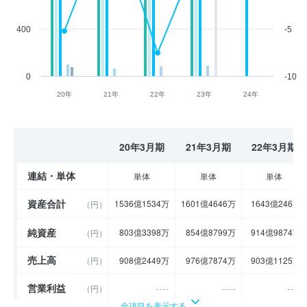
400
-5
0
-10
20年
21年
22年
23年
24年
20年3月期
21年3月期
22年3月期
連結・単体
単体
単体
単体
資産合計
1536億1534万
1601億4646万
1643億246万
（円）
純資産
803億3398万
854億8799万
914億9874万
（円）
売上高
（円）
908億2449万
976億7874万
903億1125万
営業利益
----
----
----
（円）
全項目を表示する