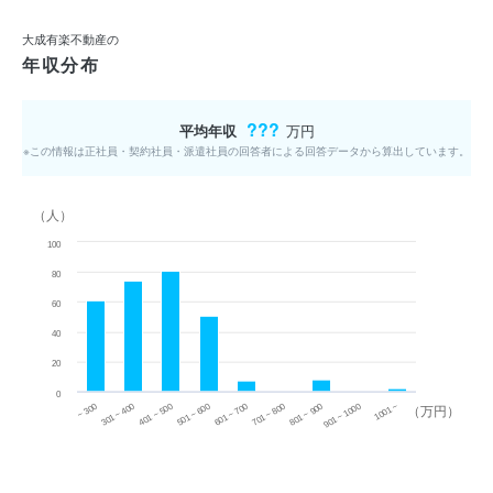
大成有楽不動産の
年収分布
???
平均年収
万円
※この情報は正社員・契約社員・派遣社員の回答者による回答データから算出しています。
（人）
100
80
60
40
20
0
~ 300
701 ~ 800
301 ~ 400
801 ~ 900
401 ~ 500
901 ~ 1000
501 ~ 600
601 ~ 700
1001 ~
（万円）