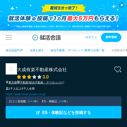
無料登録
ログイン
就活会議TOP
企業を探す
総合不動産・デベロッパー業界の企業一覧
大成有楽不
大成有楽不動産株式会社
3.0
東京都
不動産(総合不動産・デベロッパー)
2千人以上5千人未満
https://www.taisei-yuraku.co.jp/
口コミ投稿数（
444
件）
ES・体験記（
39
件）
ES・体験記などを投稿する