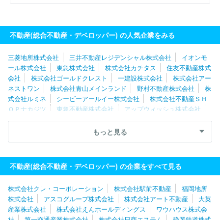
不動産(総合不動産・デベロッパー) の人気企業をみる
三菱地所株式会社
三井不動産レジデンシャル株式会社
イオンモ
ール株式会社
東急株式会社
株式会社カチタス
住友不動産株式
会社
株式会社ゴールドクレスト
一建設株式会社
株式会社アー
ネストワン
株式会社青山メインランド
野村不動産株式会社
株
式会社ルミネ
シービーアールイー株式会社
株式会社不動産ＳＨ
ＯＰナカジツ
東急不動産株式会社
アップウィッシュ株式会社
森ビル株式会社
東京建物株式会社
リバー産業株式会社
静岡
鉄道株式会社
株式会社クレアスライフ
プロパティエージェント
もっと見る
株式会社
株式会社サンケイビル
株式会社シノケンプロデュース
株式会社ＴＦＤコーポレーション
株式会社坂入産業
第一交通産
業株式会社
小田急不動産株式会社
株式会社デュアルタップ
株
不動産(総合不動産・デベロッパー) の企業をすべて見る
式会社エイチ・ツー・オーアセットマネジメント
株式会社クレ・コーポレーション
株式会社駅前不動産
福岡地所
株式会社
アスコグループ株式会社
株式会社アート不動産
大英
産業株式会社
株式会社えんホールディングス
ワウハウス株式会
社
第一交通産業株式会社
株式会社日商エステム
静岡鉄道株式