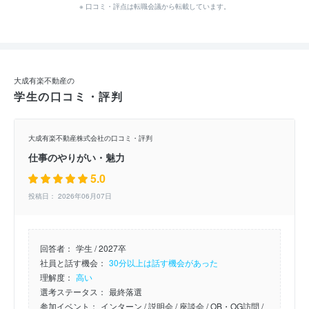
※ 口コミ・評点は転職会議から転載しています。
大成有楽不動産の
学生の口コミ・評判
大成有楽不動産株式会社の口コミ・評判
仕事のやりがい・魅力
5.0
投稿日： 2026年06月07日
回答者：
学生 / 2027卒
社員と話す機会：
30分以上は話す機会があった
理解度：
高い
選考ステータス：
最終落選
参加イベント：
インターン
/ 説明会
/ 座談会
/ OB・OG訪問
/