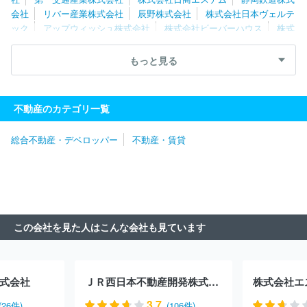
会社
リバー産業株式会社
辰野株式会社
株式会社日本ヴェルテ
ック
アップウィッシュ株式会社
株式会社ビーバーハウス
株式
会社トータルクリエーションズ
株式会社エイチ・ツー・オーアセッ
トマネジメント
株式会社新成トラスト
株式会社創生
株式会社
もっと見る
日成アドバンス
株式会社ハウスコミュニケーション
株式会社不
動産ＳＨＯＰナカジツ
サムティ株式会社
東新住建株式会社
都
市環境開発株式会社
株式会社光アルファクス
株式会社プレサン
不動産のカテゴリ一覧
ス
株式会社ゼロ・コーポレーション
ダイビル株式会社
株式会
社ユニホー
日本グランデ株式会社
株式会社カチタス
株式会社
総合不動産・デベロッパー
不動産・賃貸
ファイブイズホーム
株式会社アイダ設計
株式会社横尾材木店
株式会社クレアスライフ
株式会社アーネストワン
スカイコート
株式会社
森ビル株式会社
朝日土地建物株式会社
株式会社サン
ケイビル
株式会社ＰＩＭ
株式会社藤和ハウス
株式会社ムゲン
エステート
株式会社デバインコーポレーション
株式会社真和エ
ンタープライズ
株式会社成建
株式会社東急モールズデベロップ
この会社を見た人はこんな会社も見ています
メント
山万株式会社
一建設株式会社
株式会社イディアライズ
コーポレーション
国際興業管理株式会社
株式会社スマートコミ
ュニティ
株式会社ＢＲＩ
株式会社江間忠ホールディングス
環
境ステーション株式会社
株式会社サジェスト
株式会社電通ワー
式会社
ＪＲ西日本不動産開発株式会社
株式会社エ
クス
株式会社坂入産業
株式会社アルテカ
株式会社シノケンプ
ロデュース
株式会社アンビシャス
ＤＯＴＯＷＮ株式会社
株式
3.7
(26件)
(106件)