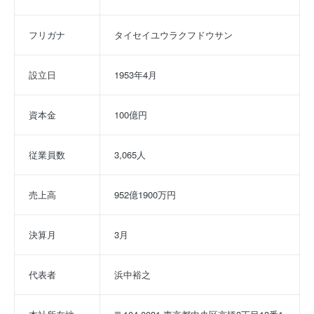
フリガナ
タイセイユウラクフドウサン
設立日
1953年4月
資本金
100億円
従業員数
3,065人
売上高
952億1900万円
決算月
3月
代表者
浜中裕之