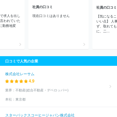
式会社ＴＦＤコーポレーション
ウエインズアセット株式会社
野
社員の口コミ
社員の口コミ
村不動産株式会社
三菱地所株式会社
東電不動産株式会社
住友
不動産株式会社
東急不動産株式会社
株式会社エスティア
株式
地で求人を出し
現在口コミはありません
【気になるこ
会社ルミネ
株式会社東京日商エステム
トーセイ株式会社
株式
に言われていた
いい点】 人
会社青山メインランド
株式会社スペースライブラリ
オークラヤ
に勤務地変
ず、取れても
住宅株式会社
株式会社コスモスイニシア
シービーアールイー株
に、二...
式会社
三井不動産レジデンシャル株式会社
株式会社ゴールドク
レスト
株式会社Ａｎｄ Ｄｏホールディングス
東急株式会社
株式会社サンウッド
株式会社セゾンリアルティ
株式会社グラン
ドジャパン
大和財託株式会社
ヨシコン株式会社
株式会社エイ
ビス
株式会社テーオーシー
株式会社ノア
ほか(2245件)
口コミで人気の企業
株式会社レーサム
4.9
業界：
不動産(総合不動産・デベロッパー)
本社：
東京都
スターバックスコーヒージャパン株式会社