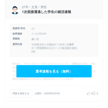
27卒 / 文系 / 男性
1次面接通過した学生の就活速報
面接官/学生
結果連絡
雰囲気
質問内容
選考速報を見る（無料）
問題を報告する
公開日：2026年6月4日
0
0