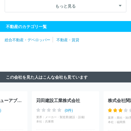
式会社新成トラスト
株式会社創生
株式会社日成アドバンス
株
もっと見る
式会社ハウスコミュニケーション
株式会社不動産ＳＨＯＰナカジ
ツ
サムティ株式会社
東新住建株式会社
都市環境開発株式会
社
株式会社光アルファクス
株式会社プレサンス
株式会社ゼ
不動産のカテゴリ一覧
ロ・コーポレーション
ダイビル株式会社
株式会社ユニホー
日
本グランデ株式会社
株式会社カチタス
株式会社ファイブイズホ
総合不動産・デベロッパー
不動産・賃貸
ーム
株式会社アイダ設計
株式会社横尾材木店
株式会社クレア
スライフ
株式会社アーネストワン
スカイコート株式会社
森ビ
ル株式会社
朝日土地建物株式会社
株式会社サンケイビル
株式
会社ＰＩＭ
株式会社藤和ハウス
株式会社ムゲンエステート
株
式会社デバインコーポレーション
株式会社真和エンタープライズ
株式会社成建
株式会社東急モールズデベロップメント
山万株式
この会社を見た人はこんな会社も見ています
会社
一建設株式会社
株式会社イディアライズコーポレーション
国際興業管理株式会社
株式会社スマートコミュニティ
株式会社
ＢＲＩ
株式会社江間忠ホールディングス
環境ステーション株式
会社
株式会社サジェスト
株式会社電通ワークス
株式会社坂入
オリックス・リニューアブルエナジー・マネジメント株式会社
苅田建設工業株式会社
株式会社関
産業
株式会社アルテカ
株式会社シノケンプロデュース
大成有
楽不動産株式会社
株式会社アンビシャス
ＤＯＴＯＷＮ株式会社
)
(0件)
株式会社ウィルレイズ
株式会社デュアルタップ
イオンモール株
業界：
メーカー・製造業(建設・設備)
業界：
商社・卸(
式会社
プロパティエージェント株式会社
株式会社ＯＰＡ
小田
本社：
兵庫県
本社：
福岡県
急不動産株式会社
株式会社ゲットハウス
東京建物株式会社
株