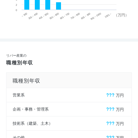
2
0
~ 300
701 ~ 800
301 ~ 400
801 ~ 900
401 ~ 500
901 ~ 1000
501 ~ 600
601 ~ 700
1001 ~
（万円）
リバー産業の
職種別年収
職種別年収
営業系
???
万円
企画・事務・管理系
???
万円
技術系（建築、土木）
???
万円
その他
???
万円