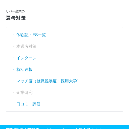
利益余剰金
----
----
（円）
リバー産業の
選考対策
売上伸び率
----
5.97
（％）
営業利益率
----
----
（％）
体験記・ES一覧
経常利益率
----
----
（％）
本選考対策
インターン
就活速報
マッチ度（就職難易度・採用大学）
企業研究
口コミ・評価