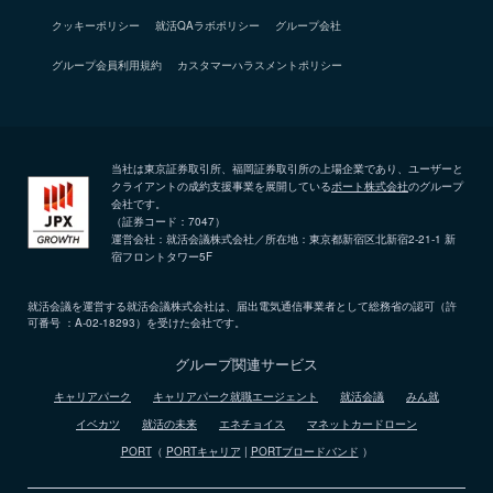
クッキーポリシー
就活QAラボポリシー
グループ会社
グループ会員利用規約
カスタマーハラスメントポリシー
当社は東京証券取引所、福岡証券取引所の上場企業であり、ユーザーと
クライアントの成約支援事業を展開している
ポート株式会社
のグループ
会社です。
（証券コード：7047）
運営会社：就活会議株式会社／所在地：東京都新宿区北新宿2-21-1 新
宿フロントタワー5F
就活会議を運営する就活会議株式会社は、届出電気通信事業者として総務省の認可（許
可番号 ：A-02-18293）を受けた会社です。