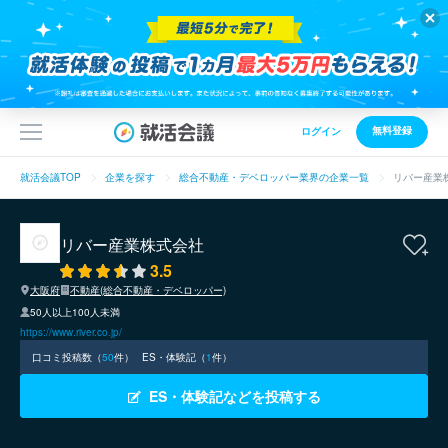
無料登録
ログイン
就活会議TOP
企業を探す
総合不動産・デベロッパー業界の企業一覧
リバー産業
リバー産業株式会社
3.5
大阪府
不動産(総合不動産・デベロッパー)
50人以上100人未満
https://www.river.co.jp/
口コミ投稿数（
50
件）
ES・体験記（
1
件）
ES・体験記などを投稿する