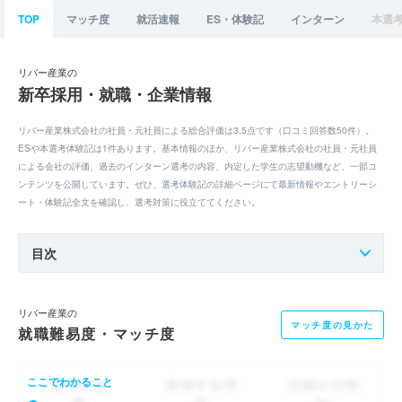
TOP
マッチ度
就活速報
ES・体験記
インターン
本選
リバー産業の
新卒採用・就職・企業情報
リバー産業株式会社の社員・元社員による総合評価は3.5点です（口コミ回答数50件）。
ESや本選考体験記は1件あります。基本情報のほか、リバー産業株式会社の社員・元社員
による会社の評価、過去のインターン選考の内容、内定した学生の志望動機など、一部コ
ンテンツを公開しています。ぜひ、選考体験記の詳細ページにて最新情報やエントリーシ
ート・体験記全文を確認し、選考対策に役立ててください。
目次
リバー産業の
マッチ度の見かた
就職難易度・マッチ度
ここでわかること