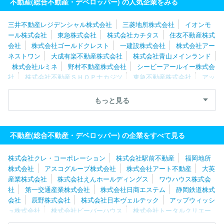
不動産(総合不動産・デベロッパー) の人気企業をみる
三井不動産レジデンシャル株式会社
三菱地所株式会社
イオンモ
ール株式会社
東急株式会社
株式会社カチタス
住友不動産株式
会社
株式会社ゴールドクレスト
一建設株式会社
株式会社アー
ネストワン
大成有楽不動産株式会社
株式会社青山メインランド
株式会社ルミネ
野村不動産株式会社
シービーアールイー株式会
社
株式会社不動産ＳＨＯＰナカジツ
東急不動産株式会社
アッ
プウィッシュ株式会社
森ビル株式会社
東京建物株式会社
静岡
鉄道株式会社
株式会社クレアスライフ
プロパティエージェント
もっと見る
株式会社
株式会社サンケイビル
株式会社シノケンプロデュース
株式会社ＴＦＤコーポレーション
株式会社坂入産業
第一交通産
業株式会社
小田急不動産株式会社
株式会社デュアルタップ
株
不動産(総合不動産・デベロッパー) の企業をすべて見る
式会社エイチ・ツー・オーアセットマネジメント
株式会社クレ・コーポレーション
株式会社駅前不動産
福岡地所
株式会社
アスコグループ株式会社
株式会社アート不動産
大英
産業株式会社
株式会社えんホールディングス
ワウハウス株式会
社
第一交通産業株式会社
株式会社日商エステム
静岡鉄道株式
会社
辰野株式会社
株式会社日本ヴェルテック
アップウィッシ
ュ株式会社
株式会社ビーバーハウス
株式会社トータルクリエー
ションズ
株式会社エイチ・ツー・オーアセットマネジメント
株