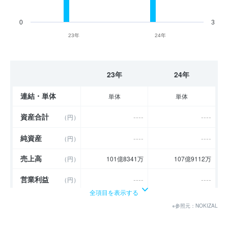
0
3
23年
24年
23年
24年
連結・単体
単体
単体
資産合計
----
----
（円）
純資産
----
----
（円）
売上高
（円）
101億8341万
107億9112万
営業利益
----
----
（円）
全項目を表示する
経常利益
----
----
（円）
※参照元：NOKIZAL
当期純利益
----
----
（円）