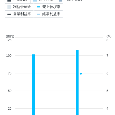
利益余剰金
売上伸び率
営業利益率
経常利益率
(億円)
(%)
125
8
100
7
75
6
50
5
25
4