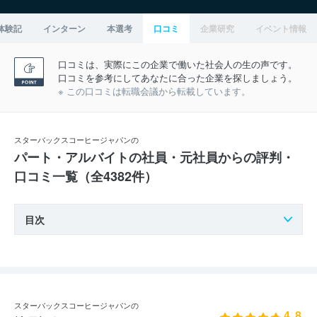
体験記
インターン
本選考
口コミ
企業研究
イベント情報
口コミは、実際にこの企業で働いた社会人の生の声です。
口コミを参考にしてあなたに合った企業を探しましょう。
※ この口コミは転職会議から転載しています。
スターバックスコーヒージャパンの
パート・アルバイトの社員・元社員からの評判・
口コミ一覧（全4382件）
目次
スターバックスコーヒージャパンの
4.8