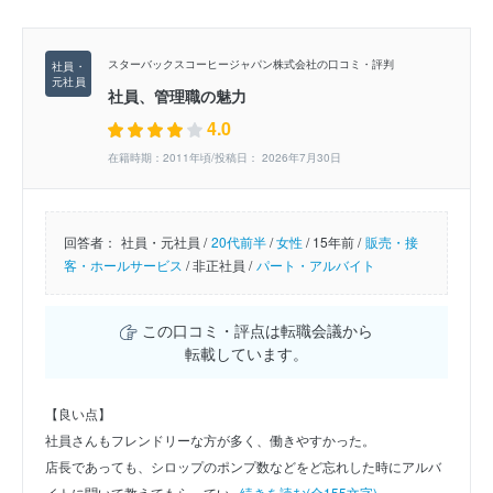
スターバックスコーヒージャパン株式会社の口コミ・評判
社員、管理職の魅力
4.0
在籍時期：2011年頃/投稿日： 2026年7月30日
回答者：
社員・元社員 /
20代前半
/
女性
/
15年前 /
販売・接
客・ホールサービス
/
非正社員 /
パート・アルバイト
この口コミ・評点は転職会議から
転載しています。
【良い点】
社員さんもフレンドリーな方が多く、働きやすかった。
店長であっても、シロップのポンプ数などをど忘れした時にアルバ
イトに聞いて教えてもらってい...
続きを読む(全155文字)