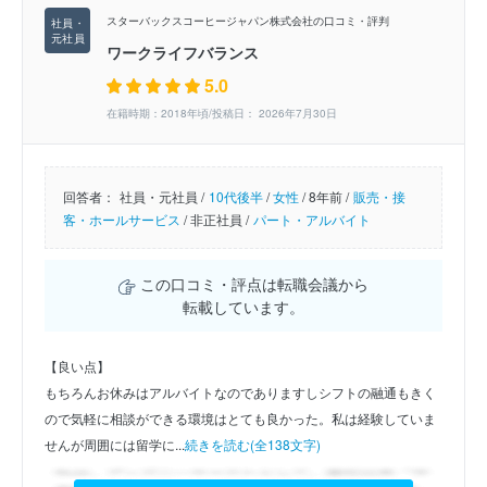
スターバックスコーヒージャパン株式会社の口コミ・評判
ワークライフバランス
5.0
在籍時期：2018年頃/投稿日： 2026年7月30日
回答者：
社員・元社員 /
10代後半
/
女性
/
8年前 /
販売・接
客・ホールサービス
/
非正社員 /
パート・アルバイト
この口コミ・評点は転職会議から
転載しています。
【良い点】
もちろんお休みはアルバイトなのでありますしシフトの融通もきく
ので気軽に相談ができる環境はとても良かった。私は経験していま
せんが周囲には留学に...
続きを読む(全138文字)