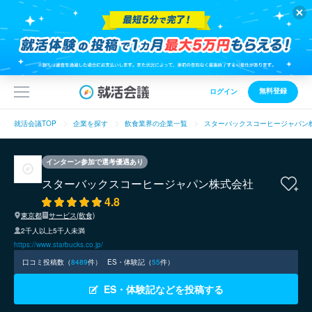
無料登録
ログイン
就活会議TOP
企業を探す
飲食業界の企業一覧
スターバックスコーヒージャパン
インターン参加で選考優遇あり
スターバックスコーヒージャパン株式会社
4.8
東京都
サービス(飲食)
2千人以上5千人未満
https://www.starbucks.co.jp/
口コミ投稿数（
8489
件）
ES・体験記（
55
件）
ES・体験記などを投稿する