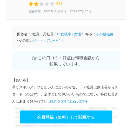
2.0
在籍時期：2023年頃/投稿日： 2026年7月30日
回答者：
社員・元社員 /
10代後半
/
女性
/
3年前 /
その他職種
/
その他 /
パート・アルバイト
この口コミ・評点は転職会議から
転載しています。
【良い点】
早くスキルアップしたい人によいのかな、、？社員は副店長からス
タート（のはず）。全体として仲がいいものではない。特に社員さ
んはあまり好かれてい...
続きを読む(全225文字)
会員登録（無料）して閲覧する