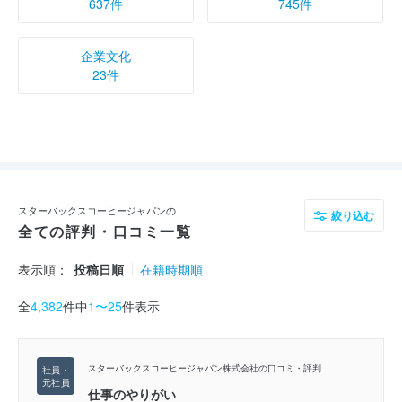
637件
745件
企業文化
23件
スターバックスコーヒージャパンの
絞り込む
全ての評判・口コミ一覧
表示順：
投稿日順
在籍時期順
全
4,382
件中
1〜25
件表示
スターバックスコーヒージャパン株式会社の口コミ・評判
仕事のやりがい