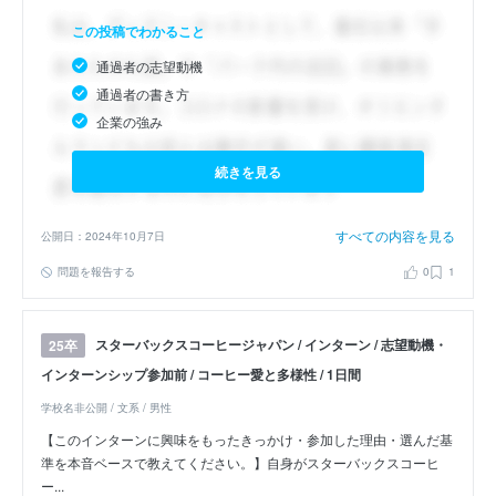
この投稿でわかること
通過者の志望動機
通過者の書き方
企業の強み
続きを見る
すべての内容を見る
公開日：2024年10月7日
問題を報告する
0
1
スターバックスコーヒージャパン / インターン / 志望動機・
25卒
インターンシップ参加前 / コーヒー愛と多様性 / 1日間
学校名非公開 / 文系 / 男性
【このインターンに興味をもったきっかけ・参加した理由・選んだ基
準を本音ベースで教えてください。】自身がスターバックスコーヒ
ー...