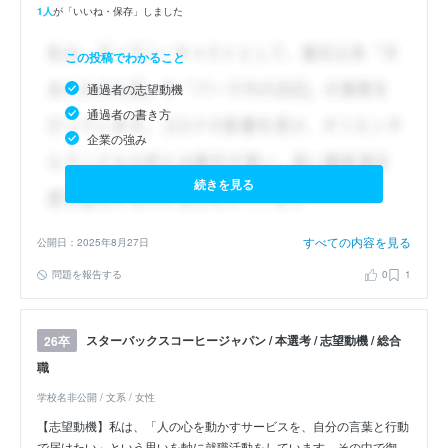
1人
が「いいね・保存」しました
この投稿でわかること
通過者の志望動機
通過者の書き方
企業の強み
続きを見る
すべての内容を見る
公開日：2025年8月27日
問題を報告する
0
1
スターバックスコーヒージャパン / 本選考 / 志望動機 / 総合
26卒
職
学校名非公開 / 文系 / 女性
【志望動機】私は、「人の心を動かすサービスを、自分の言葉と行動
で届けたい」という思いを軸に就職活動をしています。その中で御