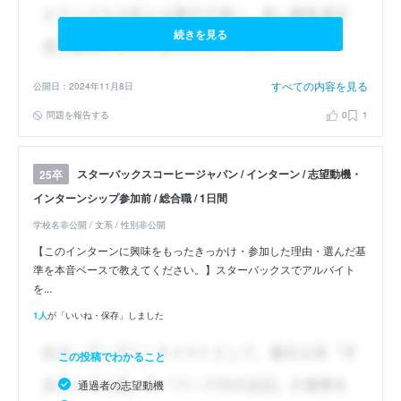
続きを見る
すべての内容を見る
公開日：2024年11月8日
問題を報告する
0
1
スターバックスコーヒージャパン / インターン / 志望動機・
25卒
インターンシップ参加前 / 総合職 / 1日間
学校名非公開 / 文系 / 性別非公開
【このインターンに興味をもったきっかけ・参加した理由・選んだ基
準を本音ベースで教えてください。】スターバックスでアルバイト
を...
1人
が「いいね・保存」しました
この投稿でわかること
通過者の志望動機