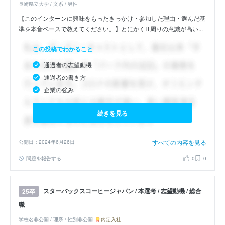
長崎県立大学 / 文系 / 男性
【このインターンに興味をもったきっかけ・参加した理由・選んだ基
準を本音ベースで教えてください。】とにかくIT周りの意識が高い...
この投稿でわかること
通過者の志望動機
通過者の書き方
企業の強み
続きを見る
すべての内容を見る
公開日：2024年6月26日
問題を報告する
0
0
スターバックスコーヒージャパン / 本選考 / 志望動機 / 総合
25卒
職
学校名非公開 / 理系 / 性別非公開
内定入社