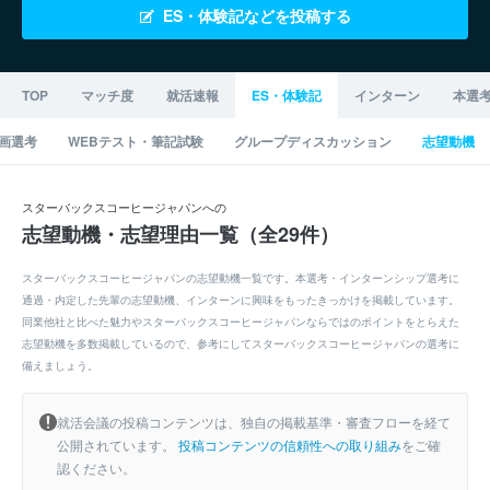
ES・体験記などを投稿する
TOP
マッチ度
就活速報
ES・体験記
インターン
本選
画選考
WEBテスト・筆記試験
グループディスカッション
志望動機
スターバックスコーヒージャパンへの
志望動機・志望理由一覧（全29件）
スターバックスコーヒージャパンの志望動機一覧です。本選考・インターンシップ選考に
通過・内定した先輩の志望動機、インターンに興味をもったきっかけを掲載しています。
同業他社と比べた魅力やスターバックスコーヒージャパンならではのポイントをとらえた
志望動機を多数掲載しているので、参考にしてスターバックスコーヒージャパンの選考に
備えましょう。
就活会議の投稿コンテンツは、独自の掲載基準・審査フローを経て
公開されています。
投稿コンテンツの信頼性への取り組み
をご確
認ください。