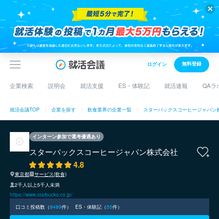
無料登録
ログイン
企業検索
説明会
就活支援
ES・体験記
就活速報
QAラ
就活会議TOP
企業を探す
飲食業界の企業一覧
スターバックスコーヒージャパン
インターン参加で選考優遇あり
スターバックスコーヒージャパン株式会社
4.8
東京都
サービス(飲食)
2千人以上5千人未満
https://www.starbucks.co.jp/
口コミ投稿数（
8489
件）
ES・体験記（
55
件）