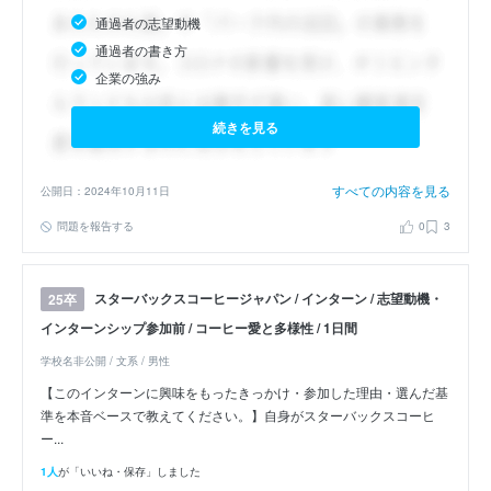
通過者の志望動機
通過者の書き方
企業の強み
続きを見る
すべての内容を見る
公開日：2024年10月11日
問題を報告する
0
3
スターバックスコーヒージャパン / インターン / 志望動機・
25卒
インターンシップ参加前 / コーヒー愛と多様性 / 1日間
学校名非公開 / 文系 / 男性
【このインターンに興味をもったきっかけ・参加した理由・選んだ基
準を本音ベースで教えてください。】自身がスターバックスコーヒ
ー...
1人
が「いいね・保存」しました