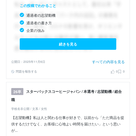
この投稿でわかること
通過者の志望動機
通過者の書き方
企業の強み
続きを見る
すべての内容を見る
公開日：2025年11月6日
問題を報告する
0
0
スターバックスコーヒージャパン / 本選考 / 志望動機 / 総合
26卒
職
学校名非公開 / 文系 / 女性
【志望動機】私は人と関わる仕事が好きで、以前から「ただ商品を提
供するだけでなく、お客様に心地よい時間を届けたい」という思い
が...