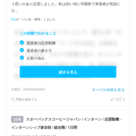
う思いがあり志望しました。私は幼い頃に学園祭で来場者が笑顔に
な...
2人
が「いいね・保存」しました
この投稿でわかること
通過者の志望動機
通過者の書き方
企業の強み
続きを見る
すべての内容を見る
公開日：2024年8月26日
問題を報告する
0
2
スターバックスコーヒージャパン / インターン / 志望動機・
25卒
インターンシップ参加前 / 総合職 / 1日間