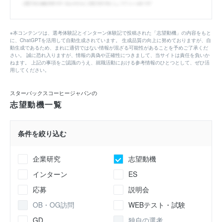
※本コンテンツは、選考体験記とインターン体験記で投稿された「志望動機」の内容をもと
に、ChatGPTを活用して自動生成されています。 生成品質の向上に努めておりますが、自
動生成であるため、まれに適切ではない情報が混ざる可能性があることを予めご了承くだ
さい。 誠に恐れ入りますが、情報の真偽や正確性につきまして、当サイトは責任を負いか
ねます。 上記の事項をご認識のうえ、就職活動における参考情報のひとつとして、ぜひ活
用してください。
スターバックスコーヒージャパンの
志望動機一覧
条件を絞り込む
企業研究
志望動機
インターン
ES
応募
説明会
OB・OG訪問
WEBテスト・試験
GD
独自の選考