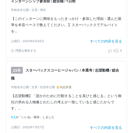
インターンシップ参加前 / 総合職 / 1日間
学校名非公開 / 文系 / 男性
【このインターンに興味をもったきっかけ・参加した理由・選んだ基
準を本音ベースで教えてください。】スターバックスでアルバイト
を...
すべての内容を見る
公開日：2023年6月22日
問題を報告する
0
0
スターバックスコーヒージャパン / 本選考 / 志望動機 / 総合
23卒
職
学校名非公開 / 文系 / 性別非公開
内定辞退
【志望動機】「誰かのために行動することを喜びと感じる」という御
社の求める人物像とわたしの考えが一致していると感じたからで
す。...
5人
が「いいね・保存」しました
すべての内容を見る
公開日：2022年7月27日