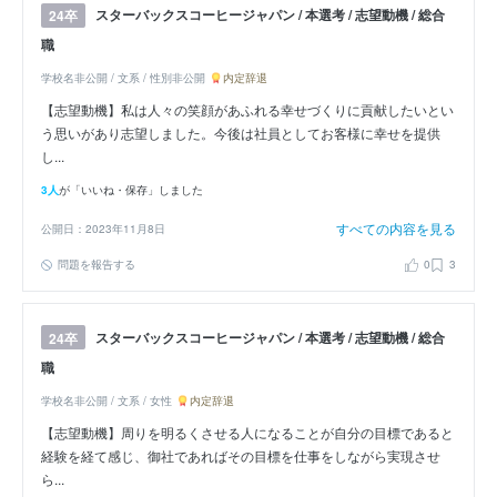
スターバックスコーヒージャパン / 本選考 / 志望動機 / 総合
24卒
職
学校名非公開 / 文系 / 性別非公開
内定辞退
【志望動機】私は人々の笑顔があふれる幸せづくりに貢献したいとい
う思いがあり志望しました。今後は社員としてお客様に幸せを提供
し...
3人
が「いいね・保存」しました
すべての内容を見る
公開日：2023年11月8日
問題を報告する
0
3
スターバックスコーヒージャパン / 本選考 / 志望動機 / 総合
24卒
職
学校名非公開 / 文系 / 女性
内定辞退
【志望動機】周りを明るくさせる人になることが自分の目標であると
経験を経て感じ、御社であればその目標を仕事をしながら実現させ
ら...