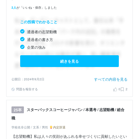
2人
が「いいね・保存」しました
この投稿でわかること
通過者の志望動機
通過者の書き方
企業の強み
続きを見る
すべての内容を見る
公開日：2024年9月2日
問題を報告する
0
2
スターバックスコーヒージャパン / 本選考 / 志望動機 / 総合
25卒
職
学校名非公開 / 文系 / 男性
内定辞退
【志望動機】私は人々の笑顔があふれる幸せづくりに貢献したいとい