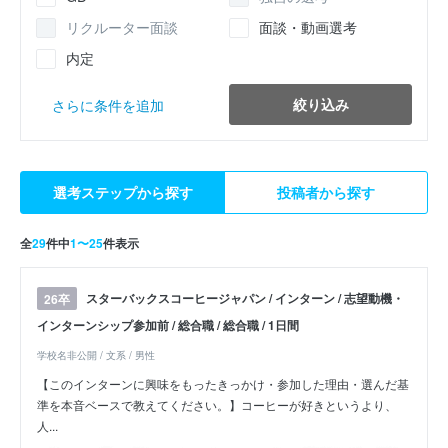
リクルーター面談
面談・動画選考
内定
絞り込み
さらに条件を追加
選考ステップから探す
投稿者から探す
全
29
件中
1〜25
件表示
スターバックスコーヒージャパン / インターン / 志望動機・
26卒
インターンシップ参加前 / 総合職 / 総合職 / 1日間
学校名非公開 / 文系 / 男性
【このインターンに興味をもったきっかけ・参加した理由・選んだ基
準を本音ベースで教えてください。】コーヒーが好きというより、
人...