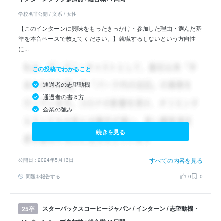
学校名非公開 / 文系 / 女性
【このインターンに興味をもったきっかけ・参加した理由・選んだ基
準を本音ベースで教えてください。】就職するしないという方向性
に...
この投稿でわかること
通過者の志望動機
通過者の書き方
企業の強み
続きを見る
すべての内容を見る
公開日：2024年5月13日
問題を報告する
0
0
スターバックスコーヒージャパン / インターン / 志望動機・
25卒