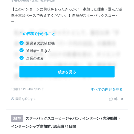
学校名非公開 / 文系 / 性別非公開
【このインターンに興味をもったきっかけ・参加した理由・選んだ基
準を本音ベースで教えてください。】自身がスターバックスコーヒ
ー...
この投稿でわかること
通過者の志望動機
通過者の書き方
企業の強み
続きを見る
すべての内容を見る
公開日：2024年7月22日
問題を報告する
0
0
スターバックスコーヒージャパン / インターン / 志望動機・
25卒
インターンシップ参加前 / 総合職 / 1日間