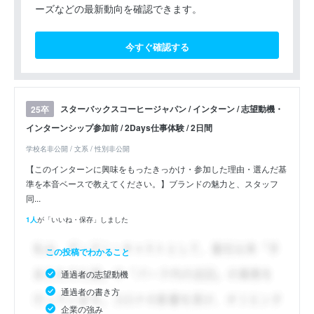
ーズなどの最新動向を確認できます。
今すぐ確認する
スターバックスコーヒージャパン / インターン / 志望動機・
25卒
インターンシップ参加前 / 2Days仕事体験 / 2日間
学校名非公開 / 文系 / 性別非公開
【このインターンに興味をもったきっかけ・参加した理由・選んだ基
準を本音ベースで教えてください。】ブランドの魅力と、スタッフ
同...
1人
が「いいね・保存」しました
この投稿でわかること
通過者の志望動機
通過者の書き方
企業の強み