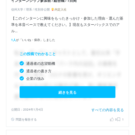
インターンシップ参加前 / 総合職 / 1日間
信州大学 / 理系 / 性別非公開
内定入社
【このインターンに興味をもったきっかけ・参加した理由・選んだ基
準を本音ベースで教えてください。】現在もスターバックスでのア
ル...
1人
が「いいね・保存」しました
この投稿でわかること
通過者の志望動機
通過者の書き方
企業の強み
続きを見る
すべての内容を見る
公開日：2024年1月4日
問題を報告する
0
1