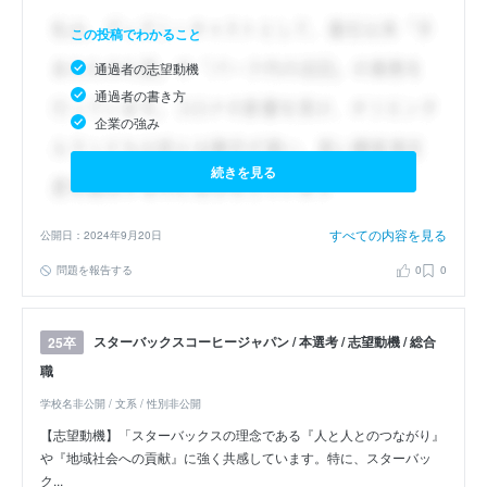
この投稿でわかること
通過者の志望動機
通過者の書き方
企業の強み
続きを見る
すべての内容を見る
公開日：2024年9月20日
問題を報告する
0
0
スターバックスコーヒージャパン / 本選考 / 志望動機 / 総合
25卒
職
学校名非公開 / 文系 / 性別非公開
【志望動機】「スターバックスの理念である『人と人とのつながり』
や『地域社会への貢献』に強く共感しています。特に、スターバッ
ク...