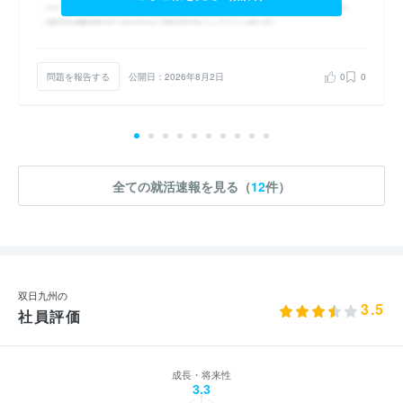
問題を報告する
公開日：2026年8月2日
0
0
全ての就活速報を見る（
12
件）
双日九州の
3.5
社員評価
成長・将来性
3.3