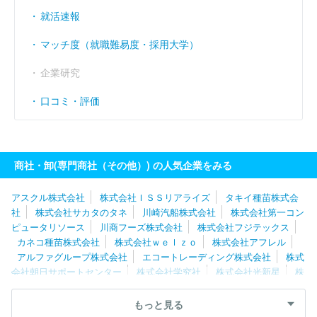
就活速報
マッチ度（就職難易度・採用大学）
企業研究
口コミ・評価
商社・卸(専門商社（その他）) の人気企業をみる
アスクル株式会社
株式会社ＩＳＳリアライズ
タキイ種苗株式会
社
株式会社サカタのタネ
川崎汽船株式会社
株式会社第一コン
ピュータリソース
川商フーズ株式会社
株式会社フジテックス
カネコ種苗株式会社
株式会社ｗｅｌｚｏ
株式会社アフレル
アルファグループ株式会社
エコートレーディング株式会社
株式
会社朝日サポートセンター
株式会社学究社
株式会社光新星
株
式会社マイプレシャス
株式会社ＴＴＣ
株式会社クリアストーン
株式会社日本ケアサプライ
エム・シー・ヘルスケアホールディン
もっと見る
グス株式会社
ダイヤ株式会社
アビリティーズ・ケアネット株式