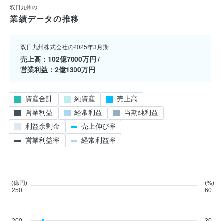
双日九州の
業績データの推移
双日九州株式会社の2025年3月期
売上高
102億7000万円
営業利益
2億1300万円
資産合計
純資産
売上高
営業利益
経常利益
当期純利益
利益余剰金
売上伸び率
営業利益率
経常利益率
(億円)
(%)
250
60
200
30