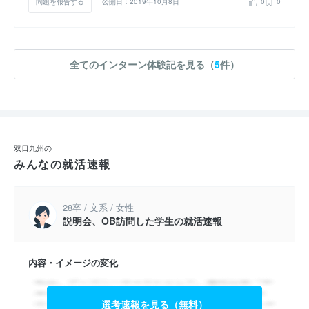
問題を報告する
公開日：2019年10月8日
0
0
全てのインターン体験記を見る（
5
件）
双日九州の
みんなの就活速報
28卒 / 文系 / 女性
説明会、OB訪問した学生の就活速報
内容・イメージの変化
選考速報を見る（無料）