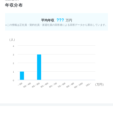
年収分布
???
平均年収
万円
※この情報は正社員・契約社員・派遣社員の回答者による回答データから算出しています。
（人）
4
3
2
1
0
~ 300
701 ~ 800
301 ~ 400
801 ~ 900
401 ~ 500
901 ~ 1000
501 ~ 600
601 ~ 700
1001 ~
（万円）