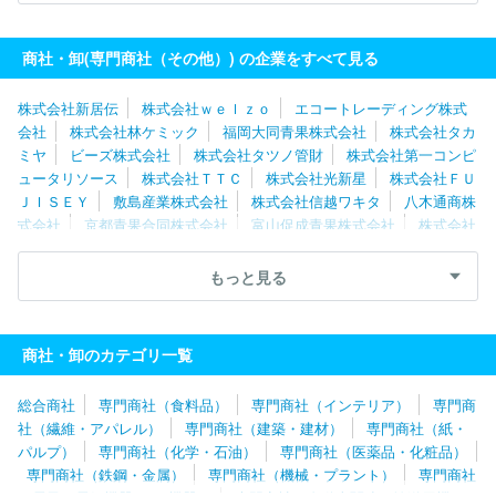
会社
株式会社レイメイ藤井
パシバ株式会社
株式会社進研ア
ド
伊藤忠飼料株式会社
株式会社ハーモニック
住商ファーマイ
商社・卸(専門商社（その他）) の企業をすべて見る
ンターナショナル株式会社
永浜クロス株式会社
株式会社新居伝
株式会社ｗｅｌｚｏ
エコートレーディング株式
会社
株式会社林ケミック
福岡大同青果株式会社
株式会社タカ
ミヤ
ビーズ株式会社
株式会社タツノ管財
株式会社第一コンピ
ュータリソース
株式会社ＴＴＣ
株式会社光新星
株式会社ＦＵ
ＪＩＳＥＹ
敷島産業株式会社
株式会社信越ワキタ
八木通商株
式会社
京都青果合同株式会社
富山促成青果株式会社
株式会社
シーエスシーサービス
イツワ商事株式会社
ゼニヤ海洋サービス
株式会社
株式会社名港フラワーブリッジ
株式会社バイオテック
もっと見る
株式会社近鉄トレーディングサービス
中山福株式会社
株式会社
朝日サポートセンター
株式会社アフレル
クリヤマジャパン株式
会社
株式会社進研アド
アピデ株式会社
株式会社ＧＭＴ
株
商社・卸のカテゴリ一覧
式会社カナエ
株式会社ＩＳＳリアライズ
株式会社ハクサン
株
式会社足立ライト工業所
株式会社デグナー
タキイ種苗株式会社
総合商社
専門商社（食料品）
専門商社（インテリア）
専門商
山内金属株式会社
パシバ株式会社
グリーンホスピタルサプライ
社（繊維・アパレル）
専門商社（建築・建材）
専門商社（紙・
株式会社
株式会社内村
東邦ゴム工業株式会社
株式会社丹波
パルプ）
専門商社（化学・石油）
専門商社（医薬品・化粧品）
屋
潮物産株式会社
永浜クロス株式会社
カネコ種苗株式会社
専門商社（鉄鋼・金属）
専門商社（機械・プラント）
専門商社
関東マルワ産業株式会社
株式会社リベルタ
株式会社フィッツコ