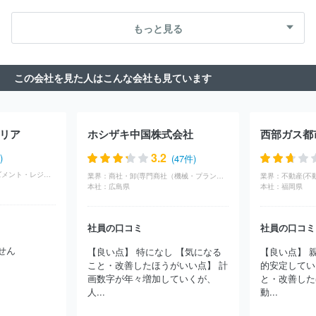
（電子・電気機器・OA機器）
専門商社（自動車関連・輸送用機
ーポレーション
株式会社マイプレシャス
川商フーズ株式会社
器）
専門商社（医療機器）
専門商社（文具・事務用品・日用
株式会社バンビ
株式会社クリアストーン
株式会社大藤
株式
もっと見る
品）
専門商社（スポーツ・レジャー用品）
専門商社（その他）
会社Ｔ４Ｃ
株式会社アルファウェーブ
株式会社平和
ＤＫＳＨ
ジャパン株式会社
伊藤忠飼料株式会社
株式会社フジテックス
エム・シー・ヘルスケアホールディングス株式会社
ダイヤ株式会
この会社を見た人はこんな会社も見ています
社
株式会社ヤマハミュージックジャパン
キングレコード株式会
社
株式会社武蔵野種苗園
田辺薬局株式会社
株式会社学究社
大陸貿易株式会社
ＴＯＰＰＡＮコスモ株式会社
アスクル株式会
社
日本ニュートリション株式会社
ストラパック株式会社
株式
リア
ホシザキ中国株式会社
西部ガス都
会社山本製作所
ニチモウ株式会社
佐藤長八商事株式会社
株式
会社日本ケアサプライ
住商グローバルエレクトロニクス株式会社
3.2
)
(47件)
株式会社ハーモニック
サンディスク合同会社
川崎汽船株式会
サービス(アミューズメント・レジャー)
業界：
商社・卸(専門商社（機械・プラント）)
業界：
不動産(不
社
カルチュア・コンビニエンス・クラブ株式会社
住商フーズ株
本社：
広島県
本社：
福岡県
式会社
オーウイル株式会社
アルファグループ株式会社
荒井商
事株式会社
株式会社サカタのタネ
株式会社ムービック
横浜植
木株式会社
富士フイルムグラフィックソリューションズ株式会社
社員の口コミ
社員の口コミ
住商ファーマインターナショナル株式会社
株式会社レイメイ藤井
せん
【良い点】 特になし 【気になる
【良い点】 
アビリティーズ・ケアネット株式会社
株式会社グロップ
株式会
こと・改善したほうがいい点】 計
的安定してい
社ジィ・シィ企画
三ツ星ベルト販賣株式会社
東山産業株式会社
画数字が年々増加していくが、
と・改善した
株式会社ナカムラロジスティクス
サナテックシード株式会社
株
人...
動...
式会社本保
株式会社朝日新聞立川総合販売
綱田工業株式会社
ほか(2755件)