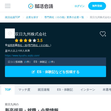
無料登録
ログイン
就活会議TOP
企業を探す
専門商社（その他）業界の企業一覧
双日九州株式会社
双日九州株式会社
3.5
福岡県
商社・卸(専門商社（その他）)
50人以上100人未満
https://www.kyushu.sojitz.com/
口コミ投稿数（
6
件）
ES・体験記（
2
件）
ES・体験記などを投稿する
TOP
マッチ度
就活速報
ES・体験記
インターン
本選
双日九州の
新卒採用・就職・企業情報