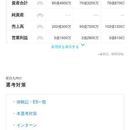
資産合計
（円）
85億4900万
70億3200万
76億8700万
純資産
----
----
----
（円）
売上高
（円）
202億300万
93億7200万
102億1200万
営業利益
（円）
3億1500万
2億2800万
3億6100万
全項目を表示する
経常利益
（円）
3億4800万
2億5100万
3億8900万
※参照元：NOKIZAL
当期純利益
（円）
2億4300万
1億7500万
2億7300万
利益余剰金
（円）
8億6600万
7億9800万
8億9600万
双日九州の
売上伸び率
（％）
1.81
- 53.61
8.96
選考対策
営業利益率
（％）
1.56
2.43
3.54
体験記・ES一覧
経常利益率
（％）
1.72
2.68
3.81
本選考対策
インターン