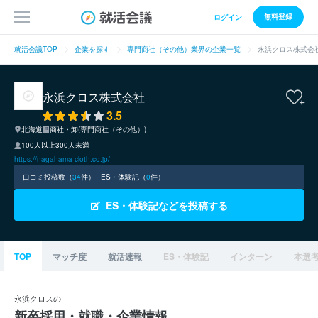
無料登録
ログイン
就活会議TOP
企業を探す
専門商社（その他）業界の企業一覧
永浜クロス株式会
永浜クロス株式会社
3.5
北海道
商社・卸(専門商社（その他）)
100人以上300人未満
https://nagahama-cloth.co.jp/
口コミ投稿数（
34
件）
ES・体験記（
0
件）
ES・体験記などを投稿する
TOP
マッチ度
就活速報
ES・体験記
インターン
本選
永浜クロスの
新卒採用・就職・企業情報