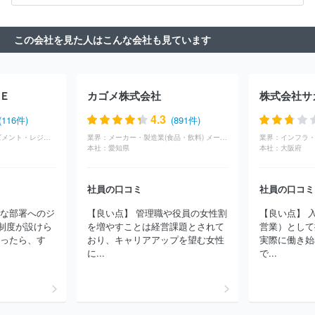
ＫＳＨジャパン株式会社
伊藤忠飼料株式会社
株式会社フジテッ
クス
エム・シー・ヘルスケアホールディングス株式会社
ダイヤ
この会社を見た人はこんな会社も見ています
株式会社
株式会社ヤマハミュージックジャパン
キングレコード
株式会社
株式会社武蔵野種苗園
田辺薬局株式会社
株式会社学
究社
大陸貿易株式会社
ＴＯＰＰＡＮコスモ株式会社
アスクル
株式会社
日本ニュートリション株式会社
ストラパック株式会社
Ｅ
カゴメ株式会社
株式会社サ
株式会社山本製作所
ニチモウ株式会社
佐藤長八商事株式会社
株式会社日本ケアサプライ
住商グローバルエレクトロニクス株式
4.3
(116件)
(891件)
会社
株式会社ハーモニック
サンディスク合同会社
川崎汽船株
サービス(アミューズメント・レジャー)
業界：
メーカー・製造業(食品・飲料) メーカー・製造業(たばこ・飼料)
業界：
式会社
カルチュア・コンビニエンス・クラブ株式会社
住商フー
本社：
愛知県
本社：
大阪府
ズ株式会社
オーウイル株式会社
アルファグループ株式会社
荒
井商事株式会社
株式会社サカタのタネ
株式会社ムービック
横
浜植木株式会社
富士フイルムグラフィックソリューションズ株式会
社員の口コミ
社員の口コミ
社
住商ファーマインターナショナル株式会社
株式会社レイメイ
まな部署へのジ
【良い点】 管理職や役員の女性割
【良い点】 
藤井
アビリティーズ・ケアネット株式会社
株式会社グロップ
制度が設けら
を増やすことは経営課題とされて
営業）として
株式会社ジィ・シィ企画
三ツ星ベルト販賣株式会社
東山産業株
あったら、す
おり、キャリアアップを望む女性
実際に働き始
式会社
株式会社ナカムラロジスティクス
サナテックシード株式
に...
で...
会社
株式会社本保
株式会社朝日新聞立川総合販売
綱田工業株
式会社
ほか(2754件)