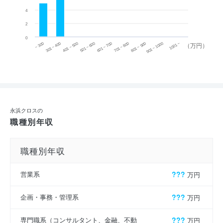
4
2
0
~ 300
701 ~ 800
301 ~ 400
801 ~ 900
401 ~ 500
901 ~ 1000
501 ~ 600
601 ~ 700
1001 ~
（万円）
永浜クロスの
職種別年収
職種別年収
営業系
???
万円
企画・事務・管理系
???
万円
専門職系（コンサルタント、金融、不動
???
万円