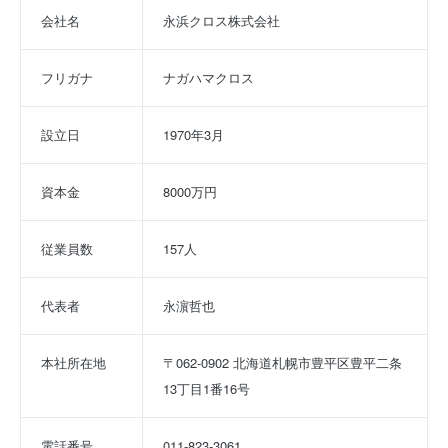
会社名
永浜クロス株式会社
フリガナ
ナガハマクロス
設立日
1970年3月
資本金
8000万円
従業員数
157人
代表者
永濵哲也
本社所在地
〒062-0902 北海道札幌市豊平区豊平二条
13丁目1番16号
電話番号
011-823-3061