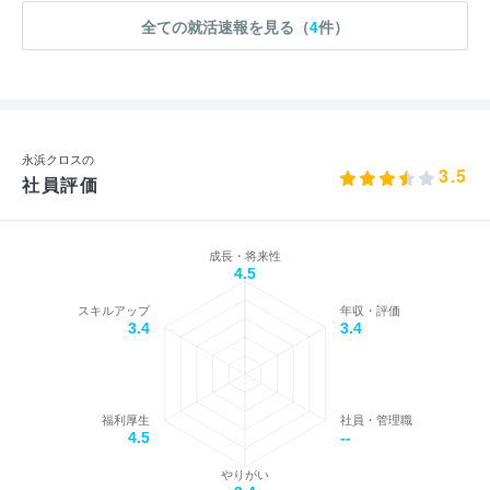
全ての就活速報を見る（
4
件）
永浜クロスの
3.5
社員評価
成長・将来性
4.5
スキルアップ
年収・評価
3.4
3.4
福利厚生
社員・管理職
4.5
--
やりがい