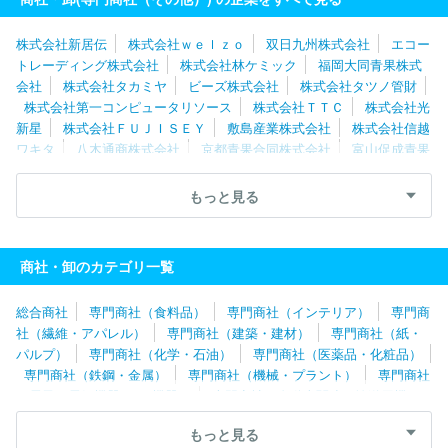
社
株式会社ハーモニック
株式会社近鉄トレーディングサービス
株式会社新居伝
株式会社ｗｅｌｚｏ
双日九州株式会社
エコー
トレーディング株式会社
株式会社林ケミック
福岡大同青果株式
会社
株式会社タカミヤ
ビーズ株式会社
株式会社タツノ管財
株式会社第一コンピュータリソース
株式会社ＴＴＣ
株式会社光
新星
株式会社ＦＵＪＩＳＥＹ
敷島産業株式会社
株式会社信越
ワキタ
八木通商株式会社
京都青果合同株式会社
富山促成青果
株式会社
株式会社シーエスシーサービス
イツワ商事株式会社
ゼニヤ海洋サービス株式会社
株式会社名港フラワーブリッジ
株
もっと見る
式会社バイオテック
株式会社近鉄トレーディングサービス
中山
福株式会社
株式会社朝日サポートセンター
株式会社アフレル
クリヤマジャパン株式会社
株式会社進研アド
アピデ株式会社
商社・卸のカテゴリ一覧
株式会社ＧＭＴ
株式会社カナエ
株式会社ＩＳＳリアライズ
株式会社ハクサン
株式会社足立ライト工業所
株式会社デグナ
総合商社
専門商社（食料品）
専門商社（インテリア）
専門商
ー
タキイ種苗株式会社
山内金属株式会社
パシバ株式会社
社（繊維・アパレル）
専門商社（建築・建材）
専門商社（紙・
グリーンホスピタルサプライ株式会社
株式会社内村
東邦ゴム工
パルプ）
専門商社（化学・石油）
専門商社（医薬品・化粧品）
業株式会社
株式会社丹波屋
潮物産株式会社
カネコ種苗株式会
専門商社（鉄鋼・金属）
専門商社（機械・プラント）
専門商社
社
関東マルワ産業株式会社
株式会社リベルタ
株式会社フィッ
（電子・電気機器・OA機器）
専門商社（自動車関連・輸送用機
ツコーポレーション
株式会社マイプレシャス
川商フーズ株式会
器）
専門商社（医療機器）
専門商社（文具・事務用品・日用
社
株式会社バンビ
株式会社クリアストーン
株式会社大藤
もっと見る
品）
専門商社（スポーツ・レジャー用品）
専門商社（その他）
株式会社Ｔ４Ｃ
株式会社アルファウェーブ
株式会社平和
Ｄ