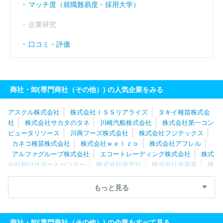
マッチ度（就職難易度・採用大学）
企業研究
口コミ・評価
商社・卸(専門商社（その他）) の人気企業をみる
アスクル株式会社
株式会社ＩＳＳリアライズ
タキイ種苗株式会
社
株式会社サカタのタネ
川崎汽船株式会社
株式会社第一コン
ピュータリソース
川商フーズ株式会社
株式会社フジテックス
カネコ種苗株式会社
株式会社ｗｅｌｚｏ
株式会社アフレル
アルファグループ株式会社
エコートレーディング株式会社
株式
会社朝日サポートセンター
株式会社学究社
株式会社光新星
株
式会社マイプレシャス
株式会社ＴＴＣ
株式会社クリアストーン
株式会社日本ケアサプライ
エム・シー・ヘルスケアホールディン
もっと見る
グス株式会社
ダイヤ株式会社
アビリティーズ・ケアネット株式
会社
株式会社レイメイ藤井
パシバ株式会社
株式会社進研ア
ド
伊藤忠飼料株式会社
住商ファーマインターナショナル株式会
商社・卸(専門商社（その他）) の企業をすべて見る