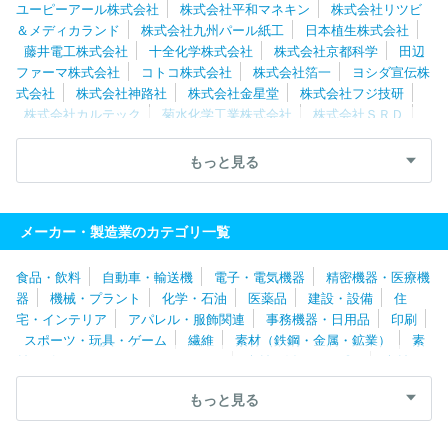
ユーピーアール株式会社
株式会社平和マネキン
株式会社リツビ
＆メディカランド
株式会社九州パール紙工
日本植生株式会社
藤井電工株式会社
十全化学株式会社
株式会社京都科学
田辺
ファーマ株式会社
コトコ株式会社
株式会社箔一
ヨシダ宣伝株
式会社
株式会社神路社
株式会社金星堂
株式会社フジ技研
株式会社カルテック
菊水化学工業株式会社
株式会社ＳＲＤ
港製器工業株式会社
株式会社カクダイ
サンコー株式会社
株
式会社トピア
ミツワ電機工業株式会社
三和パッキング工業株式
もっと見る
会社
東洋アルチタイト産業株式会社
株式会社キクテック
株式
会社ハマネツ
株式会社メイワパックス
有限会社平成
昌和株式
会社
野村建設工業株式会社
株式会社フレンズ
株式会社浅野
メーカー・製造業のカテゴリ一覧
株式会社リッジワークス
株式会社オーリス
ウチノ看板株式会
社
アイリスオーヤマ株式会社
株式会社日情秋田システムズ
東
食品・飲料
自動車・輸送機
電子・電気機器
精密機器・医療機
宝舞台株式会社
株式会社フィアロコーポレーション
日本飛行機
器
機械・プラント
化学・石油
医薬品
建設・設備
住
株式会社
日宝化学株式会社
株式会社クオカード
協和合金株式
宅・インテリア
アパレル・服飾関連
事務機器・日用品
印刷
会社
株式会社情報工房
ユニット株式会社
株式会社フジアー
スポーツ・玩具・ゲーム
繊維
素材（鉄鋼・金属・鉱業）
素
ル
株式会社谷沢製作所
株式会社サンブライト
株式会社ビジネ
材（ゴム・ガラス・セラミックス）
素材（紙・パルプ）
素材
ス・アソシエイツ
東亜レジン株式会社
株式会社田村工機
株式
（その他）
農林・水産
たばこ・飼料
その他
会社Ｒ＆Ｃ
株式会社山本製作所
住友金属鉱山株式会社
株式会
もっと見る
社エーアンドティーＨＤ
株式会社三井Ｅ＆Ｓ
株式会社丸ノ内工
芸
株式会社イーガルド
新光ネームプレート株式会社
日本ゼト