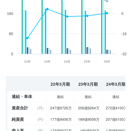
160
0
80
-16
0
-32
22年
23年
24年
25年
26年
22年3月期
23年3月期
24年3月期
連結・単体
連結
連結
連結
資産合計
（円）
247億9726万
256億9264万
272億4100万
純資産
（円）
177億9406万
189億9006万
207億6100万
売上高
（円）
173億8027万
180億929万
175億8200万