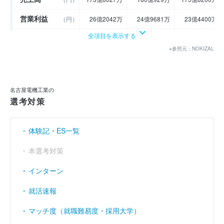
営業利益
（円）
26億2042万
24億9681万
23億4400万
全項目を表示する
経常利益
（円）
26億8511万
24億3918万
23億5100万
※参照元：NOKIZAL
当期純利益
（円）
19億9016万
15億9715万
16億8000万
利益余剰金
----
----
----
（円）
名古屋電機工業の
売上伸び率
（％）
- 19.49
3.62
- 2.37
選考対策
営業利益率
（％）
15.08
13.86
13.33
体験記・ES一覧
経常利益率
（％）
15.45
13.54
13.37
本選考対策
インターン
就活速報
マッチ度（就職難易度・採用大学）