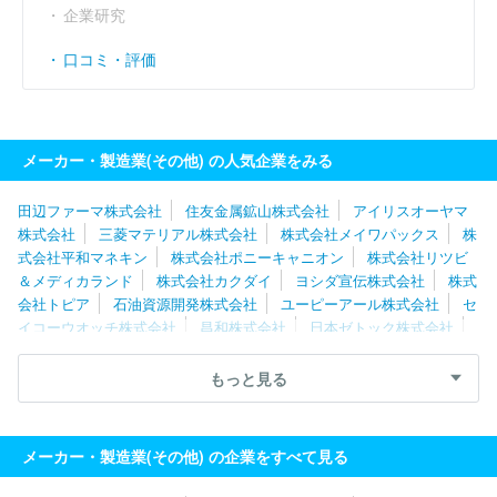
企業研究
口コミ・評価
メーカー・製造業(その他) の人気企業をみる
田辺ファーマ株式会社
住友金属鉱山株式会社
アイリスオーヤマ
株式会社
三菱マテリアル株式会社
株式会社メイワパックス
株
式会社平和マネキン
株式会社ポニーキャニオン
株式会社リツビ
＆メディカランド
株式会社カクダイ
ヨシダ宣伝株式会社
株式
会社トピア
石油資源開発株式会社
ユーピーアール株式会社
セ
イコーウオッチ株式会社
昌和株式会社
日本ゼトック株式会社
株式会社浅野
ミツワ電機工業株式会社
株式会社タイカ
藤井
電工株式会社
株式会社エーアンドティーＨＤ
日本植生株式会社
もっと見る
株式会社クオカード
株式会社リッジワークス
菊水化学工業株式
会社
株式会社山本製作所
株式会社キクテック
日本飛行機株式
会社
三和パッキング工業株式会社
株式会社京都科学
メーカー・製造業(その他) の企業をすべて見る