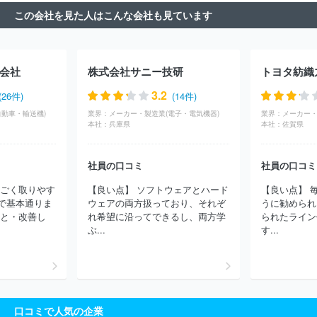
ック株式会社
株式会社クラップハンズ
三菱マテリアル株式会社
この会社を見た人はこんな会社も見ています
石油資源開発株式会社
株式会社ポニーキャニオン
株式会社タイ
カ
セイコーウオッチ株式会社
多田建設株式会社
株式会社カル
チャー・プロ
広松久水産株式会社
日之出産業株式会社
カヤ
ク・ジャパン株式会社
梅原モデル株式会社
株式会社ゲストリス
会社
株式会社サニー技研
トヨタ紡織
ト
株式会社オガワ
株式会社バーナードソフト
株式会社佐々部
材木店
株式会社相武機械
安永広告株式会社
株式会社ニッシ
3.2
(26件)
(14件)
ン
岡田工業株式会社
株式会社中川木型製作所
イセ工業株式会
自動車・輸送機)
業界：
メーカー・製造業(電子・電気機器)
業界：
メーカー・
社
伊福精密株式会社
ＩＮＴＥＲＬＩＮＥ株式会社
大森システ
本社：
兵庫県
本社：
佐賀県
ム株式会社
有限会社エース木型
ＫＩＺＵＮＡ ＪＡＰＡＮ株式
会社
株式会社玉津浦木型製作所
株式会社山田松香木店
株式会
社アマノウッド
有限会社丸忠木型製作所
有限会社広和プラスチ
社員の口コミ
社員の口コミ
ック
株式会社フルネス
ナルミナス・キャリア株式会社
アイワ
すごく取りやす
【良い点】 ソフトウェアとハード
【良い点】 
金属株式会社
株式会社エル・インターフェース
株式会社モード
で基本通りま
ウェアの両方扱っており、それぞ
うに勧められ
工芸
有限会社やんばる自然塾
コイト電工株式会社
ほか(1048
こと・改善し
れ希望に沿ってできるし、両方学
られたライン
件)
ぶ...
す...
口コミで人気の企業