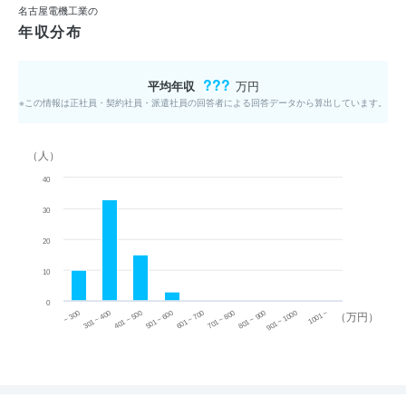
名古屋電機工業の
年収分布
???
平均年収
万円
※この情報は正社員・契約社員・派遣社員の回答者による回答データから算出しています。
（人）
40
30
20
10
0
~ 300
701 ~ 800
301 ~ 400
801 ~ 900
401 ~ 500
901 ~ 1000
501 ~ 600
601 ~ 700
1001 ~
（万円）