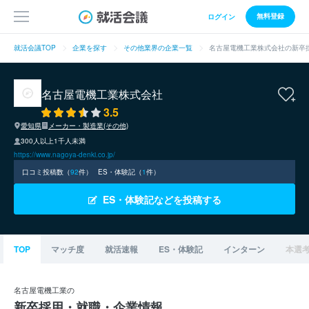
無料登録
ログイン
就活会議TOP
企業を探す
その他業界の企業一覧
名古屋電機工業株式会社の新卒
名古屋電機工業株式会社
3.5
愛知県
メーカー・製造業(その他)
300人以上1千人未満
https://www.nagoya-denki.co.jp/
口コミ投稿数（
92
件）
ES・体験記（
1
件）
ES・体験記などを投稿する
TOP
マッチ度
就活速報
ES・体験記
インターン
本選
名古屋電機工業の
新卒採用・就職・企業情報