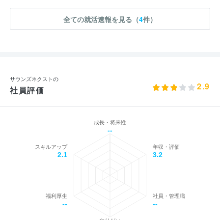
全ての就活速報を見る（
4
件）
サウンズネクストの
2.9
社員評価
成長・将来性
--
スキルアップ
年収・評価
2.1
3.2
福利厚生
社員・管理職
--
--