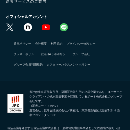
送客サービスのご案内
オフィシャルアカウント
運営ポリシー
会社概要
利用規約
プライバシーポリシー
クッキーポリシー
就活QAラボポリシー
グループ会社
グループ会員利用規約
カスタマーハラスメントポリシー
当社は東京証券取引所、福岡証券取引所の上場企業であり、ユーザーと
クライアントの成約支援事業を展開している
ポート株式会社
のグループ
会社です。
（証券コード：7047）
運営会社：就活会議株式会社／所在地：東京都新宿区北新宿2-21-1 新
宿フロントタワー5F
就活会議を運営する就活会議株式会社は、届出電気通信事業者として総務省の認可（許