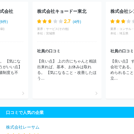
株式会社スローハンド
株式会社２１インコーポレーション
株式
会社プラスミック・シーエフピー
株式会社東北新社
株式会社テ
式会社
株式会社キョードー東北
株式会社シ
クノネット
株式会社サテライト
株式会社マーベラス
株式会社
コミット
株式会社ｄｏｕｂＬｅ
株式会社ＣＡＲＴＡ ＨＯＬＤ
2.7
(6件)
(4件)
ＩＮＧＳ
太陽企画株式会社
株式会社東京サウンド・プロダクシ
刷)
業界：
サービス(その他)
業界：
ョン
株式会社大河プロダクション
株式会社ＮＥＸＴＥＰ
株式
本社：
宮城県
本社：
埼玉県
会社朝日ネット
株式会社千代田ラフト
東宝株式会社
株式会社
クリーク・アンド・リバー社
株式会社東阪企画
株式会社ＦＩＥ
社員の口コミ
社員の口コミ
ＬＤ ＭＡＮＡＧＥＭＥＮＴ ＥＸＰＡＮＤ
株式会社グッデイ
株式会社アミューズ
日本綜合テレビ株式会社
株式会社ジャンプ
。 【気にな
【良い点】 上の方にちゃんと相談
【良い点】 
コーポレーション
株式会社フロンティアワークス
株式会社ワサ
うがいい点】
出来れば、基本、お休みは取れ
会社である。
ビ
株式会社ボルテージ
株式会社クリエイティブパープル
株式
価制度も不
る。 【気になること・改善したほ
められること
会社ドマーニ
株式会社ルミナクリエイト１２
株式会社センティ
う...
立...
アス
株式会社スタジオコメット
ウッドオフィス株式会社
株式
会社ユニット
株式会社テレビマンユニオン
株式会社ギフト
株
式会社Ｉｎｆｉｎｉｔｙ１
株式会社エス・ケイ通信
株式会社山
口社
株式会社インファス・ドットコム
株式会社オクタゴン
株
式会社ザイオン
株式会社ＢＲＡＩＳＥ
株式会社ＣＢＣクリエイ
口コミで人気の企業
ション
株式会社ピー・ディー・ネットワーク
株式会社ヤング・
コミュニケーション
株式会社電通沖縄
株式会社バンビシャス奈
良
株式会社真面目
有限会社ビデオ企画リバティー
ＮｅｘＦｕ
株式会社レーサム
ｓｉｏｎ株式会社
ほか(1262件)