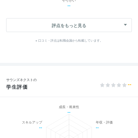
やりがい
--
評点をもっと見る
※ 口コミ・評点は転職会議から転載しています。
サウンズネクストの
--
学生評価
成長・将来性
--
スキルアップ
年収・評価
--
--