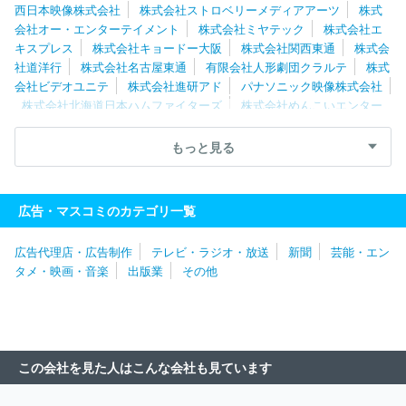
西日本映像株式会社
株式会社ストロベリーメディアアーツ
株式
会社オー・エンターテイメント
株式会社ミヤテック
株式会社エ
キスプレス
株式会社キョードー大阪
株式会社関西東通
株式会
社道洋行
株式会社名古屋東通
有限会社人形劇団クラルテ
株式
会社ビデオユニテ
株式会社進研アド
パナソニック映像株式会社
株式会社北海道日本ハムファイターズ
株式会社めんこいエンター
プライズ
株式会社わらび座
株式会社ソニー・ミュージックエン
タテインメント
株式会社ユーフィールド
株式会社バンダイナム
もっと見る
コフィルムワークス
株式会社オムニバス・ジャパン
ＡＡ ＭＯ
ＶＩＥ株式会社
株式会社東京ビデオセンター
株式会社すずまる
リトルスタジオインク株式会社
株式会社エネット
株式会社ジー
広告・マスコミのカテゴリ一覧
ズ・コーポレーション
株式会社ｄｒａｗｉｚ
株式会社フジクリ
エイティブコーポレーション
株式会社ギークピクチュアズ
株式
広告代理店・広告制作
テレビ・ラジオ・放送
新聞
芸能・エン
会社ダイジョブス
株式会社デジタルエッグ
株式会社二番工房
タメ・映画・音楽
出版業
その他
四季株式会社
株式会社サンライズプロモーション
株式会社ハッ
ト
株式会社フジ・メディア・テクノロジー
株式会社千代田ビデ
オ
株式会社ミントプロジェクト
株式会社オイコーポレーション
有限会社オフィスぼくら
株式会社文化工房
株式会社トップシー
ン
松竹株式会社
株式会社テレビ東京メディアネット
株式会社
この会社を見た人はこんな会社も見ています
マーベル
株式会社ジールコミュニケーションズ
株式会社ハーモ
ニープロモーション
株式会社ＳＭＩＬＥ‐ＵＰ．
東映株式会社