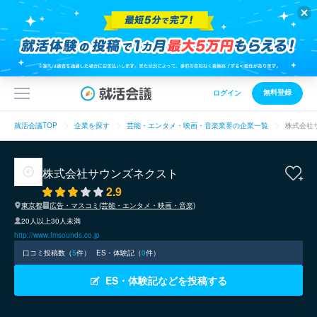
無料登録
ログイン
就活会議TOP
企業を探す
芸能・エンタメ・映画・音楽業界の企業一覧
株式会社
株式会社サウンズネクスト
2.9
東京都
広告・マスコミ(芸能・エンタメ・映画・音楽)
20人以上30人未満
http://www.fmsounds.co.jp
口コミ投稿数（
5
件）
ES・体験記（
0
件）
ES・体験記などを投稿する