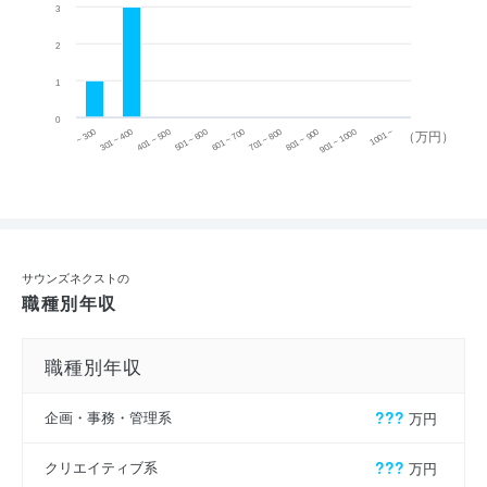
3
2
1
0
~ 300
701 ~ 800
301 ~ 400
801 ~ 900
401 ~ 500
901 ~ 1000
501 ~ 600
601 ~ 700
1001 ~
（万円）
サウンズネクストの
職種別年収
職種別年収
企画・事務・管理系
???
万円
クリエイティブ系
???
万円