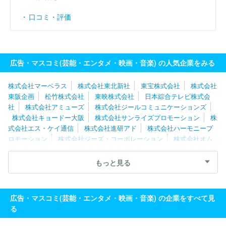
口コミ・評価
広告・マスコミ(芸能・エンタメ・映画・音楽) の人気企業をみる
株式会社マーベラス
株式会社東北新社
東宝株式会社
株式会社
東阪企画
松竹株式会社
東映株式会社
日本綜合テレビ株式会
社
株式会社アミューズ
株式会社ジールコミュニケーションズ
株式会社キョードー大阪
株式会社サンライズプロモーション
株
式会社エス・ケイ通信
株式会社進研アド
株式会社ハーモニープ
ロモーション
株式会社ジーズ・コーポレーション
株式会社オム
ニバス・ジャパン
株式会社ＮＥＸＴＥＰ
株式会社テクノネット
株式会社フジ・メディア・テクノロジー
株式会社朝日ネット
株
もっと見る
式会社バンダイナムコフィルムワークス
株式会社コミット
株式
会社フジクリエイティブコーポレーション
株式会社わらび座
株
式会社ｄｒａｗｉｚ
ＡＡ ＭＯＶＩＥ株式会社
株式会社文化工
広告・マスコミ(芸能・エンタメ・映画・音楽) の企業をすべて見
房
株式会社プラスミック・シーエフピー
株式会社テレビマンユ
る
ニオン
太陽企画株式会社