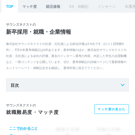
TOP
マッチ度
就活速報
ES・体験記
インターン
本選
サウンズネクストの
新卒採用・就職・企業情報
株式会社サウンズネクストの社員・元社員による総合評価は2.9点です（口コミ回答数5
件）。ESや本選考体験記は0件あります。基本情報のほか、株式会社サウンズネクストの
社員・元社員による会社の評価、過去のインターン選考の内容、内定した学生の志望動機
など、一部コンテンツを公開しています。ぜひ、選考体験記の詳細ページにて最新情報や
エントリーシート・体験記全文を確認し、選考対策に役立ててください。
目次
サウンズネクストの
マッチ度の見かた
就職難易度・マッチ度
ここでわかること