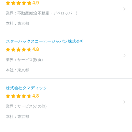
ィング・グループ
株式会社リノヴェ
株式会社日本ＩＴソリュー
4.9
ションズ
株式会社プラグマ
ディスカバリーズ株式会社
株式会
社Ｈ＆Ｎホールディングス
日本コンサルタンツ株式会社
株式会
業界：
不動産(総合不動産・デベロッパー)
社ＪＰコンサルタンツ
株式会社ビジョンゲート
株式会社Ｆａｂ
本社：
東京都
ｅｒ Ｃｏｍｐａｎｙ
ＭＭＤＬａｂｏ株式会社
株式会社ＨＲイ
ンキュベータ
株式会社ティーズブレイン
ほか(2372件)
スターバックスコーヒージャパン株式会社
4.8
業界：
サービス(飲食)
本社：
東京都
株式会社タマディック
4.8
業界：
サービス(その他)
本社：
東京都