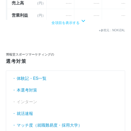
売上高
----
----
----
（円）
営業利益
----
----
----
（円）
全項目を表示する
経常利益
----
----
----
（円）
※参照元：NOKIZAL
当期純利益
（円）
2591万
3483万
1億701万
利益余剰金
（円）
12億9660万
13億3144万
14億3846万
博報堂スポーツマーケティングの
選考対策
売上伸び率
----
----
----
（％）
営業利益率
----
----
----
（％）
体験記・ES一覧
経常利益率
----
----
----
（％）
本選考対策
インターン
就活速報
マッチ度（就職難易度・採用大学）