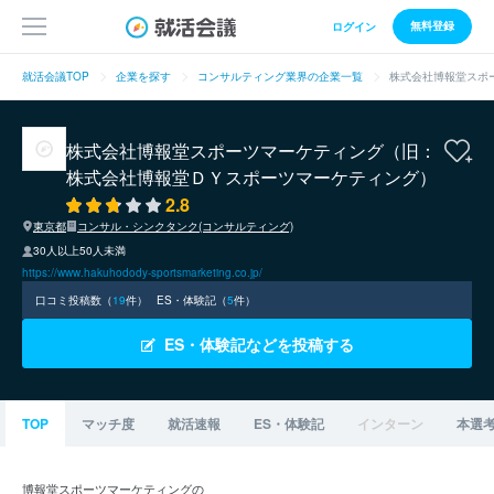
無料登録
ログイン
就活会議TOP
企業を探す
コンサルティング業界の企業一覧
株式会社博報堂スポ
株式会社博報堂スポーツマーケティング（旧：
株式会社博報堂ＤＹスポーツマーケティング）
2.8
東京都
コンサル・シンクタンク(コンサルティング)
30人以上50人未満
https://www.hakuhodody-sportsmarketing.co.jp/
口コミ投稿数（
19
件）
ES・体験記（
5
件）
ES・体験記などを投稿する
TOP
マッチ度
就活速報
ES・体験記
インターン
本選
博報堂スポーツマーケティングの