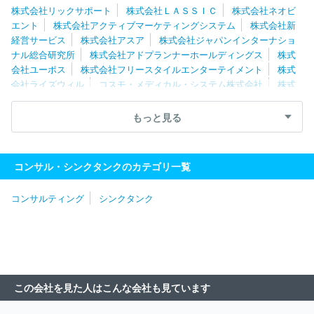
株式会社リックサポート
株式会社ＬＡＳＳＩＣ
株式会社ネオビ
ング株式会社
ｊ．ｕｎｉｏｎ株式会社
ＩＰＧデクストラ・ジャ
エント
株式会社アクティブマーケティングシステム
株式会社新
パン株式会社
経営サービス
株式会社アスア
株式会社ジャパンインターナショ
ナル総合研究所
株式会社アドプランナーホールディングス
株式
会社ユーポス
株式会社フリースタイルエンターテイメント
株式
会社ライズウィル
コスモ・メディカル・システム株式会社
株式
会社船井総合研究所
株式会社船井総研サプライチェーンコンサルテ
ィング
株式会社ソフテス
株式会社大西
株式会社クラーク総
もっと見る
研
株式会社遊楽
有限会社ＧＳプランニング
ＲＥＸＴ Ｈｏｌ
ｄｉｎｇｓ株式会社
株式会社シップ
株式会社リンクアンドモチ
ベーション
株式会社武蔵野
ｊ．ｕｎｉｏｎ株式会社
株式会社
コンサル・シンクタンクのカテゴリ一覧
ブラヴィッシモ
三菱電機ビジネスエキスパート株式会社
株式会
社はなまる分割会社
Ｒセキュリティ株式会社
アビームコンサル
コンサルティング
シンクタンク
ティング株式会社
株式会社ミナックス
ＡＬＬ ＤＩＦＦＥＲＥ
ＮＴ株式会社
ウィッツェル株式会社
ＰｗＣアドバイザリー合同
会社
株式会社リクルートマネジメントソリューションズ
株式会
社インターライフメディア
株式会社システムフロンティア
Ｆｕ
ｔｕｒｅＲａｙｓ株式会社
栄光ホールディングス株式会社
ＩＰ
Ｇデクストラ・ジャパン株式会社
フロンティア・マネジメント株式
この会社を見た人はこんな会社も見ています
会社
アクセンチュア株式会社
株式会社エッジ・インターナショ
ナル
株式会社カトープレジャーグループ
アイ・エス・エス株式