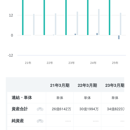
12
0
-12
21年
22年
23年
24年
25年
21年3月期
22年3月期
23年3月期
連結・単体
単体
単体
単体
資産合計
（円）
26億6142万
30億1994万
34億8223万
純資産
----
----
----
（円）