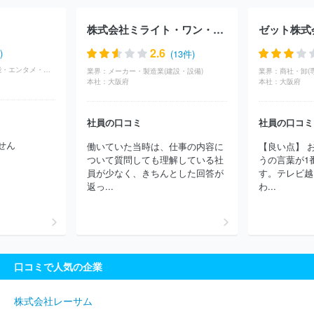
会社
東急ファイナンスアンドアカウンティング株式会社
株式会
社Ｊ・Ｇｒｉｐ
ボストン・コンサルティング・グループ合同会社
株式会社ミライト・ワン・コアリンクス
ゼット株式
Ｓｐａｒｋｌｉｎｇ Ｌｉｂｅｒｔｙ株式会社
電気技術開発株式
会社
株式会社ロックフィールド
ＦＰサービス株式会社
ＮＯＶ
2.6
)
(13件)
Ａホールディングス株式会社
山田ビジネスコンサルティング株式会
広告・マスコミ(芸能・エンタメ・映画・音楽)
業界：
メーカー・製造業(建設・設備)
業界：
社
アイテック株式会社
株式会社ビジネスコンサルタント
山田
本社：
大阪府
本社：
大阪府
コンサルティンググループ株式会社
株式会社Ｉ２Ｃ
エクスプロ
ーラーコンサルティング株式会社
株式会社メディカルアドバンス
社員の口コミ
社員の口コミ
株式会社大林デザインパートナーズ
ＭＥＴＡＴＥＡＭ株式会社
ファーストヴィレッジ株式会社
みずほ総合研究所株式会社
株式
せん
働いていた当時は、仕事の内容に
【良い点】 
会社ＮＩコンサルティング
ＷＤＢエウレカ株式会社
株式会社ソ
ついて質問しても理解している社
うの言葉が1
リマチ技研
一般社団法人日本能率協会
株式会社女将塾
株式会
員が少なく、きちんとした回答が
す。テレビ越
社ＩＤＡＪ
デロイトトーマツコンサルティング合同会社
株式会
返っ...
わ...
社エスパシオコンサルタント
株式会社マークアイ
株式会社スタ
イル・エッジ
ＥＹストラテジー・アンド・コンサルティング株式会
社
株式会社日本能率協会コンサルティング
株式会社日立コンサ
ルティング
株式会社サイエンスクラフト
株式会社ＰＬＥＴＥＣ
Ｈ
株式会社インフォネクスト
株式会社レスメッド
株式会社ガ
口コミで人気の企業
ネット
株式会社クォーターズ
株式会社人材研究所
日本ビルダ
ーズ株式会社
株式会社ライフホールディングス
株式会社Ｌｅｇ
ａｓｅｅｄ
ケアシステム株式会社
株式会社ライズ・コンサルテ
株式会社レーサム