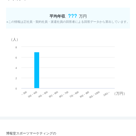
???
平均年収
万円
※この情報は正社員・契約社員・派遣社員の回答者による回答データから算出しています。
（人）
8
6
4
2
0
~ 300
701 ~ 800
301 ~ 400
801 ~ 900
401 ~ 500
901 ~ 1000
501 ~ 600
601 ~ 700
1001 ~
（万円）
博報堂スポーツマーケティングの