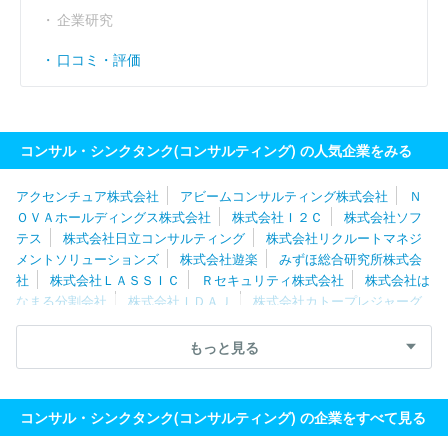
企業研究
口コミ・評価
コンサル・シンクタンク(コンサルティング) の人気企業をみる
アクセンチュア株式会社
アビームコンサルティング株式会社
Ｎ
ＯＶＡホールディングス株式会社
株式会社Ｉ２Ｃ
株式会社ソフ
テス
株式会社日立コンサルティング
株式会社リクルートマネジ
メントソリューションズ
株式会社遊楽
みずほ総合研究所株式会
社
株式会社ＬＡＳＳＩＣ
Ｒセキュリティ株式会社
株式会社は
なまる分割会社
株式会社ＩＤＡＪ
株式会社カトープレジャーグ
ループ
ＲＥＸＴ Ｈｏｌｄｉｎｇｓ株式会社
株式会社日本能率
協会コンサルティング
フロンティア・マネジメント株式会社
山
もっと見る
田コンサルティンググループ株式会社
株式会社武蔵野
株式会社
ソリマチ技研
株式会社船井総合研究所
一般社団法人日本能率協
会
株式会社シップ
ＭＥＴＡＴＥＡＭ株式会社
株式会社ブラヴ
コンサル・シンクタンク(コンサルティング) の企業をすべて見る
ィッシモ
株式会社船井総研サプライチェーンコンサルティング
株式会社Ｌｅｇａｓｅｅｄ
東急ファイナンスアンドアカウンティ