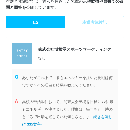
本選考体験記では、選考を通過した先輩の
志望動機
や
面接での質
問と回答
を公開しています。
ES
本選考体験記
株式会社博報堂スポーツマーケティング
なし
Q.
あなたがこれまでに最もエネルギーを注いだ挑戦は何
ですか？その理由と結果を教えてください。
A.
高校の部活動において、関東大会出場を目標に○○に最
もエネルギーを注ぎました。理由は、毎年あと一勝の
ところで出場を逃していた悔しさと、よ...
続きを読む
(全335文字)