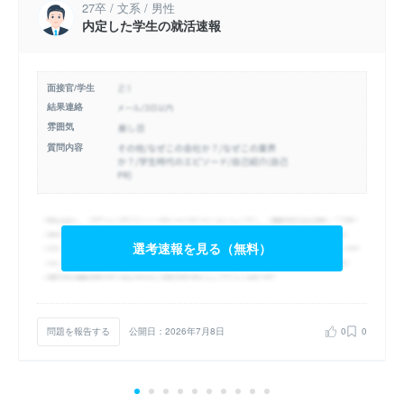
27卒 / 文系 / 男性
内定した学生の就活速報
面接官/学生
結果連絡
雰囲気
質問内容
選考速報を見る（無料）
問題を報告する
公開日：2026年7月8日
0
0