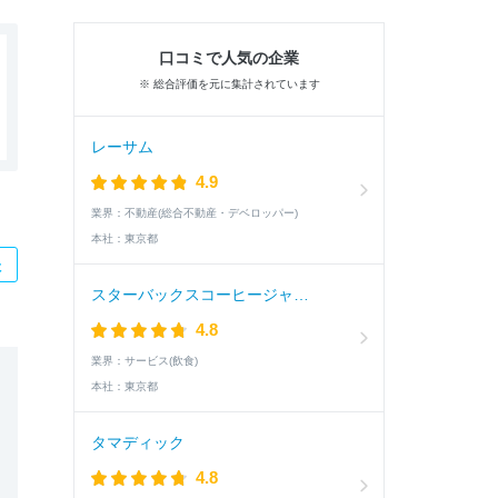
口コミで人気の企業
※ 総合評価を元に集計されています
レーサム
4.9
業界：
不動産(総合不動産・デベロッパー)
本社：
東京都
た
スターバックスコーヒージャパン
4.8
業界：
サービス(飲食)
本社：
東京都
タマディック
4.8