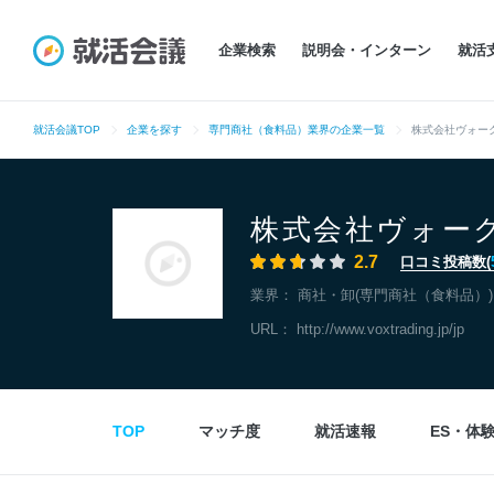
企業検索
説明会・インターン
就活
就活会議TOP
企業を探す
専門商社（食料品）業界の企業一覧
株式会社ヴォー
株式会社ヴォー
2.7
口コミ投稿数(
業界：
商社・卸(専門商社（食料品）)
URL：
http://www.voxtrading.jp/jp
TOP
マッチ度
就活速報
ES・体