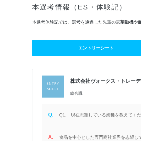
本選考情報（ES・体験記）
本選考体験記では、選考を通過した先輩の
志望動機
や
エントリーシート
株式会社ヴォークス・トレーデ
過
総合職
Q.
Q1. 現在志望している業種を教えてく
A.
ま
食品を中心とした専門商社業界を志望し