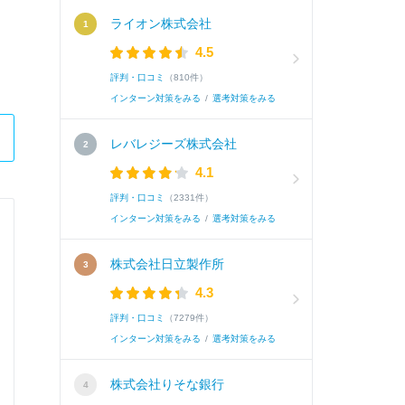
ライオン株式会社
4.5
評判・口コミ
（810件）
インターン対策をみる
/
選考対策をみる
レバレジーズ株式会社
4.1
評判・口コミ
（2331件）
インターン対策をみる
/
選考対策をみる
株式会社ヴォークス・トレーディン
株式会社日立製作所
総合職
4.3
評判・口コミ
（7279件）
Q.
ヴォークストレーディングの志望動機を教えて
インターン対策をみる
/
選考対策をみる
株式会社りそな銀行
A.
私が御社を志望する理由は２つあります。1つ目