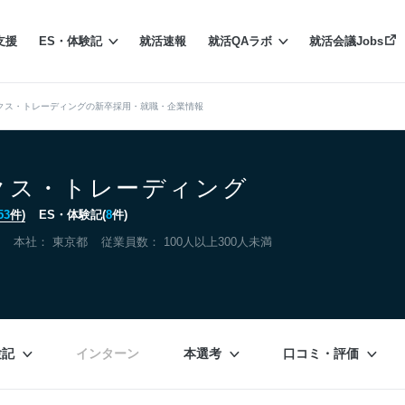
支援
ES・体験記
就活速報
就活QAラボ
就活会議Jobs
クス・トレーディングの新卒採用・就職・企業情報
クス・トレーディング
53
件)
ES・体験記(
8
件)
本社：
東京都
従業員数： 100人以上300人未満
験記
インターン
本選考
口コミ・評価