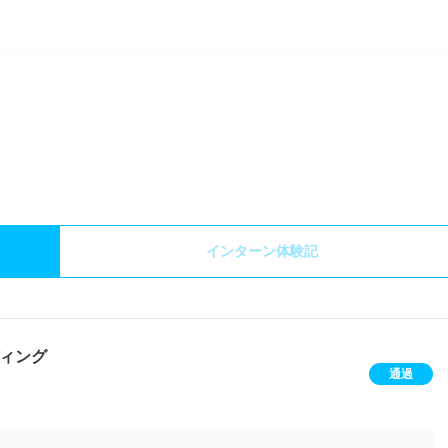
）
インターン体験記
ィング
通過