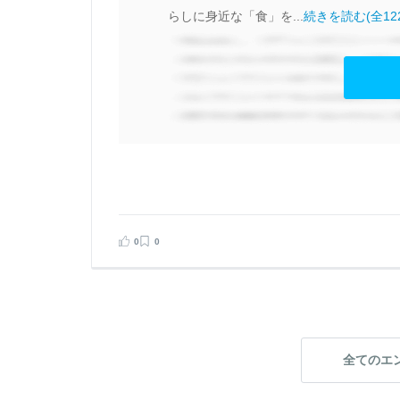
も
らしに身近な「食」を...
続きを読む(全12
理
取
商
身
％
0
0
見る
告する
全てのエ