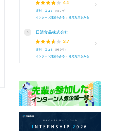
4.1
と、御社の幅広いグローバルな事業展開が合致
評判・口コミ
（4697件）
取引先のニーズに応じて最適な形で価値を届ける橋
インターン対策をみる
/
選考対策をみる
字)
日清食品株式会社
3.7
続き
評判・口コミ
（986件）
インターン対策をみる
/
選考対策をみる
0
0