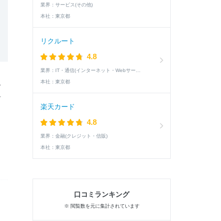
業界：
サービス(その他)
本社：
東京都
リクルート
4.8
業界：
IT・通信(インターネット・Webサービス)
本社：
東京都
ィ
ォ
楽天カード
4.8
業界：
金融(クレジット・信販)
本社：
東京都
口コミランキング
※ 閲覧数を元に集計されています