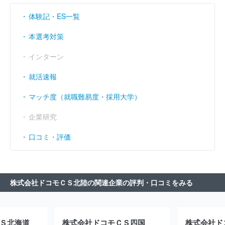
体験記・ES一覧
本選考対策
インターン
就活速報
マッチ度（就職難易度・採用大学）
企業研究
口コミ・評価
株式会社ドコモＣＳ北陸の関連企業の評判・口コミをみる
Ｓ北海道
株式会社ドコモＣＳ四国
株式会社ド