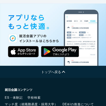
トップへ戻る
就活会議コンテンツ
ES・体験記
学校検索
マッチ度（就職難易度・採用大学）
DE&Iの推進について