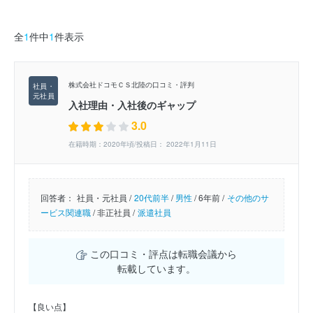
全
1
件中
1
件表示
株式会社ドコモＣＳ北陸の口コミ・評判
入社理由・入社後のギャップ
3.0
在籍時期：2020年頃/投稿日： 2022年1月11日
回答者：
社員・元社員 /
20代前半
/
男性
/
6年前 /
その他のサ
ービス関連職
/
非正社員 /
派遣社員
この口コミ・評点は転職会議から
転載しています。
【良い点】