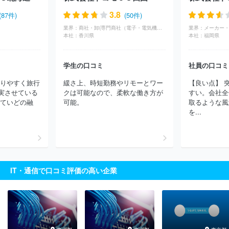
3.8
(87件)
(50件)
業界：
商社・卸(専門商社（電子・電気機器・OA機器）)
業界：
メーカー・
本社：
香川県
本社：
福岡県
学生の口コミ
社員の口コミ
とりやすく旅行
緩さ上、時短勤務やリモーとワー
【良い点】 
実させている
クは可能なので、柔軟な働き方が
すい。会社全
るていどの融
可能。
取るような風
を...
IT・通信で口コミ評価の高い企業