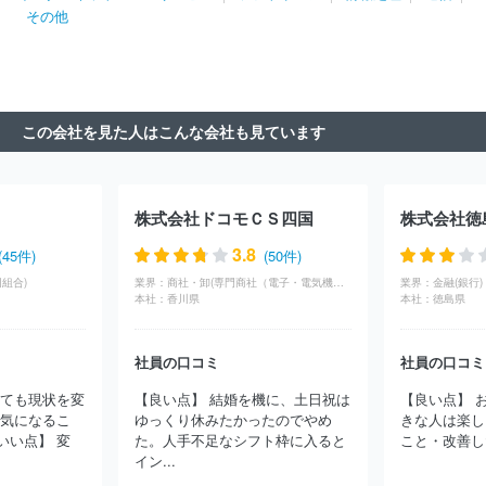
その他
この会社を見た人はこんな会社も見ています
株式会社ドコモＣＳ四国
株式会社徳
3.8
(45件)
(50件)
組合)
業界：
商社・卸(専門商社（電子・電気機器・OA機器）)
業界：
金融(銀行)
本社：
香川県
本社：
徳島県
社員の口コミ
社員の口コミ
しても現状を変
【良い点】 結婚を機に、土日祝は
【良い点】 
【気になるこ
ゆっくり休みたかったのでやめ
きな人は楽し
いい点】 変
た。人手不足なシフト枠に入ると
こと・改善した
イン...