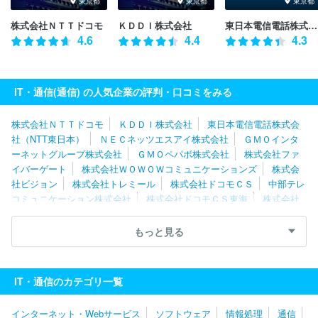
東京都
東京都
東京都
株式会社ＮＴＴドコモ
ＫＤＤＩ株式会社
東日本電信電話株式会社（NTT東日本）
4.6
4.4
4.3
IT・通信(通信) の人気企業の評判・口コミをみる
株式会社ＮＴＴドコモ
ＫＤＤＩ株式会社
東日本電信電話株式会
社（NTT東日本）
ＮＥＣネッツエスアイ株式会社
ＧＭＯインタ
ーネットグループ株式会社
ＧＭＯペパボ株式会社
株式会社ファ
イバーゲート
株式会社ＷＯＷＯＷコミュニケーションズ
株式会
社ビジョン
株式会社トレミール
株式会社ドコモＣＳ
中部テレ
コミュニケーション株式会社
株式会社ドコモＣＳ東海
株式会社
ダーウィンズ
株式会社光貴
沖縄セルラー電話株式会社
株式会
社プライムアシスタンス
株式会社モトシマ
株式会社アイ・ピ
もっと見る
ー・エス
北海道総合通信網株式会社
宇宙技術開発株式会社
株
式会社ＩＤＣフロンティア
エックスサーバー株式会社
株式会社
ＡＣＮモバイル
デジタルゲイト株式会社
株式会社トップライン
IT・通信のカテゴリ一覧
ソフトバンク株式会社
NTTドコモビジネス株式会社
西日本電信
電話株式会社（NTT西日本）
株式会社オプテージ
インターネット・Webサービス
ソフトウェア
情報処理
通信