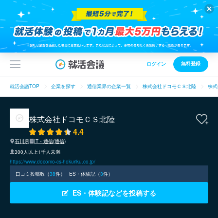
無料登録
ログイン
就活会議TOP
企業を探す
通信業界の企業一覧
株式会社ドコモＣＳ北陸
株式
株式会社ドコモＣＳ北陸
4.4
石川県
IT・通信(通信)
300人以上1千人未満
https://www.docomo-cs-hokuriku.co.jp/
口コミ投稿数（
38
件）
ES・体験記（
3
件）
ES・体験記などを投稿する