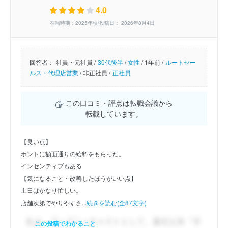
4.0
在籍時期：2025年頃/投稿日： 2026年8月4日
回答者：
社員・元社員 /
30代後半
/
女性
/
1年前 /
ルートセー
ルス・代理店営業
/
非正社員 /
正社員
この口コミ・評点は転職会議から
転載しています。
【良い点】
ホントに額面通りの給料をもらった。
インセンティブもある
【気になること・改善したほうがいい点】
土日はかなり忙しい。
店舗次第でやりやすさ...
続きを読む(全87文字)
この投稿でわかること