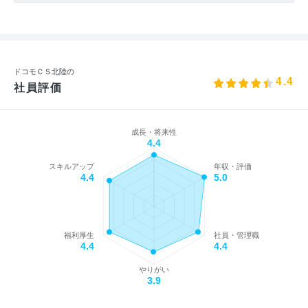
ドコモＣＳ北陸の
4.4
社員評価
成長・将来性
4.4
スキルアップ
年収・評価
4.4
5.0
福利厚生
社員・管理職
4.4
4.4
やりがい
3.9