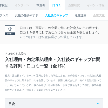
体験記
インターン
本選考
口コミ
企業研究
イベント情報
ランス
女性の働きやすさ
入社後のギャップ
退職理由
企業文化
口コミは、実際にこの企業で働いた社会人の生の声です。
口コミを参考にしてあなたに合った企業を探しましょう。
※ この口コミは転職会議から転載しています。
ドコモＣＳ北陸の
入社理由・内定承諾理由・入社後のギャップに関
する評判・口コミ一覧（全1件）
社員・元社員とインターンや選考に参加した学生による、株式会社ドコモＣＳ北陸の入社
後のギャップに関する口コミを公開しています。実際に株式会社ドコモＣＳ北陸で働いて
いた方だからこそわかる仕事のやりがいや福利厚生、学生が就活を通して感じた事業の将
来性などを参考に、効率よく企業研究を進めてください。
目次