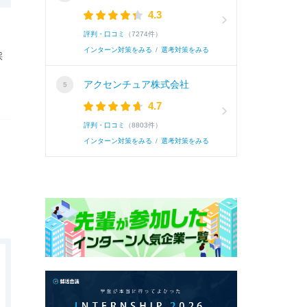
4.3
評判・口コミ
（7274件）
インターン対策をみる
/
選考対策をみる
採
アクセンチュア株式会社
4.7
評判・口コミ
（8803件）
インターン対策をみる
/
選考対策をみる