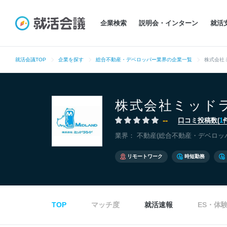
企業検索
説明会・インターン
就活
就活会議TOP
企業を探す
総合不動産・デベロッパー業界の企業一覧
株式会社
株式会社ミッド
--
口コミ投稿数(
1
業界：
不動産(総合不動産・デベロッ
リモートワーク
時短勤務
TOP
マッチ度
就活速報
ES・体