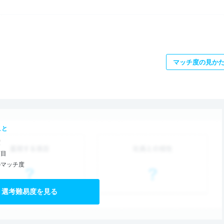
マッチ度の見か
こと
度
項目
のマッチ度
選考難易度を見る