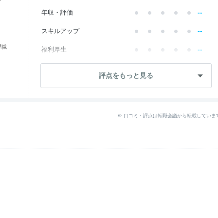
--
年収・評価
--
スキルアップ
理職
--
福利厚生
--
成長・将来性
評点をもっと見る
--
社員・管理職
--
ワークライフ
※ 口コミ・評点は転職会議から転載していま
--
女性の働きやすさ
--
入社後のギャップ
--
退職理由