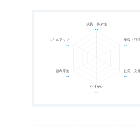
成長・将来性
--
スキルアップ
年収・評
--
--
福利厚生
社風・文
--
--
やりがい
--