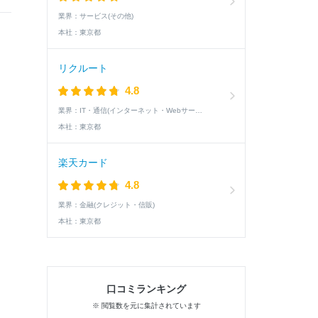
業界：
サービス(その他)
本社：
東京都
リクルート
4.8
業界：
IT・通信(インターネット・Webサービス)
本社：
東京都
楽天カード
4.8
業界：
金融(クレジット・信販)
本社：
東京都
。
口コミランキング
※ 閲覧数を元に集計されています