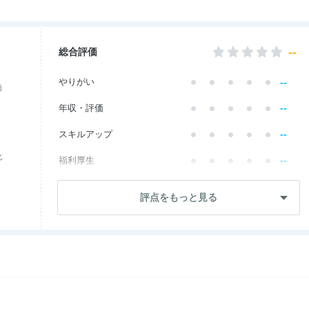
--
総合評価
--
やりがい
価
--
年収・評価
--
スキルアップ
化
--
福利厚生
--
成長・将来性
評点をもっと見る
--
社員・管理職
--
ワークライフ
--
社風・文化
--
女性の働きやすさ