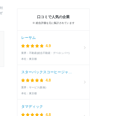
会社
ぜ
口コミで人気の企業
※ 総合評価を元に集計されています
レーサム
4.9
業界：
不動産(総合不動産・デベロッパー)
本社：
東京都
スターバックスコーヒージャパン
4.8
業界：
サービス(飲食)
本社：
東京都
タマディック
4.8