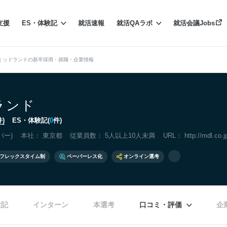
支援
ES・体験記
就活速報
就活QAラボ
就活会議Jobs
ミッドランドの新卒採用・就職・企業情報
ランド
件)
ES・体験記(
0
件)
パー)
本社：
東京都
従業員数： 5人以上10人未満
URL：
http://mdl.co.j
フレックスタイム制
ペーパーレス化
オンライン選考
験記
インターン
本選考
口コミ・評価
企