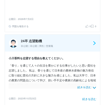
公開日：2026年7月2日
問題を報告する
0
0
24卒 志望動機
非公開 | 非公開 | 男性 | 営業職
小川香料を志望する理由を教えてください。
「香り」を通じて人々の生活を豊かにする仕事がしたいと思い貴社を
志望しました。 私は、香りを通じて日本産の農林水産物の魅力発信
に取り組む貴社の方針に大きな魅力を感じました。私は大学で、日本
の農業の問題点について学び、担い手不足や農家の高齢化による地域
農業の衰退が起こっていることを知りました。貴社では、香りを通じ
続きを読む
て農林水産物の魅力を発信し、地域活性化に貢献する取り組みを行っ
ています。各県産品の知名度やブランド力を向上させ、日本各地の農
公開日：2023年10月23日
続きを読む
林水産物を活用した香料製品の開発を行っている点に魅力を感じ、こ
の取り組みに寄与したいと感じました。 また、新たな香料原料の開