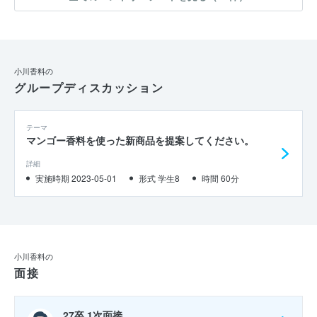
を行う等、挑戦に対し積極的な社風であると感じている。そのような
貴社の一員として、私が学生生活を通じて培った、多角的視野を持っ
て周りを巻き込み、目標に向けて明確に行動する事ができる力を活か
す事で、香りが秘めている新しい可能性を引き出し、多くの人々の豊
かな生活に貢献したいと考えている。
小川香料の
グループディスカッション
テーマ
マンゴー香料を使った新商品を提案してください。
詳細
実施時期 2023-05-01
形式 学生8
時間 60分
小川香料の
面接
27卒 1次面接