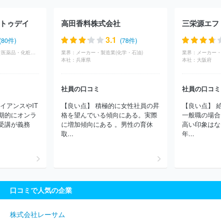
トゥデイ
高田香料株式会社
3.1
(80件)
(78件)
商社・卸(専門商社（医薬品・化粧品）)
業界：
メーカー・製造業(化学・石油)
業界：
メーカー・
本社：
兵庫県
本社：
大阪府
社員の口コミ
社員の口コミ
イアンスやIT
【良い点】 積極的に女性社員の昇
【良い点】 
期的にオンラ
格を望んでいる傾向にある。実際
一般職の場合
受講が義務
に増加傾向にある 。男性の育休
高い印象はな
取...
年...
口コミで人気の企業
株式会社レーサム