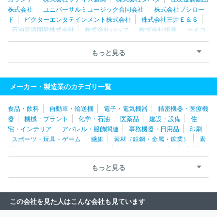
株式会社
ユニバーサルミュージック合同会社
株式会社ブシロー
ド
ビクターエンタテインメント株式会社
株式会社三井Ｅ＆Ｓ
石油資源開発株式会社
株式会社バップ
株式会社折兼
セイコ
ーウオッチ株式会社
日鉄ソリューションズ九州株式会社
積水樹
脂株式会社
東芝ライフスタイル株式会社
株式会社クオカード
もっと見る
白元アース株式会社
ＥＮＥＯＳ Ｘｐｌｏｒａ株式会社
旭町ク
リエイティブ株式会社
株式会社ストームレーベルズ
株式会社メ
イワパックス
株式会社バスクリン
株式会社重松製作所
日本ゼ
メーカー・製造業のカテゴリ一覧
トック株式会社
株式会社ジャクエツ
東洋エアゾール工業株式会
社
株式会社フジアール
株式会社Ｌｏｏｏｐ
株式会社松栄堂
食品・飲料
自動車・輸送機
電子・電気機器
精密機器・医療機
城東テクノ株式会社
コンピューターマネージメント株式会社
株
器
機械・プラント
化学・石油
医薬品
建設・設備
住
式会社日本香堂
三笠製薬株式会社
十全化学株式会社
新日本カ
宅・インテリア
アパレル・服飾関連
事務機器・日用品
印刷
レンダー株式会社
株式会社テラモト
株式会社トヨタカスタマイ
スポーツ・玩具・ゲーム
繊維
素材（鉄鋼・金属・鉱業）
素
ジング＆ディベロップメント
ニンテンドーキューブ株式会社
Ｇ
材（ゴム・ガラス・セラミックス）
素材（紙・パルプ）
素材
Ｃストーリー株式会社
株式会社アペックス
株式会社バル・コー
（その他）
農林・水産
たばこ・飼料
その他
ポレーション
興研株式会社
株式会社京都科学
コーンズテクノ
もっと見る
ロジー株式会社
東京ラヂエーター製造株式会社
株式会社ミノフ
ァーゲン製薬
この会社を見た人はこんな会社も見ています