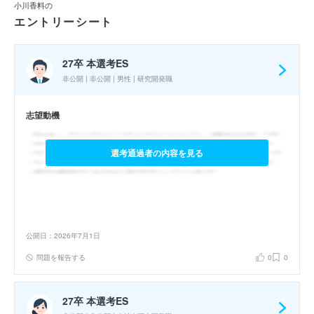
小川香料の
り、衝撃を受けました。これをきっかけに「食」に強い興味を抱くよ
エントリーシート
うになり、苦手なものも美味しく、好きなものはさらに美味しく食べ
られる香料の開発に携わることにより、多くの人の食と健康に貢献し
たいと考えています。貴社において、競合他社にはない「香りの言語
27卒 本選考ES
化データベース」を活用・発展させ、高付加価値商品をお客様へ届け
非公開 | 非公開 | 男性 | 研究開発職
ることで、人々の心豊かな生活に貢献する香りを開発したいです。
志望動機
選考通過者の内容を見る
公開日：2026年7月1日
問題を報告する
0
0
27卒 本選考ES