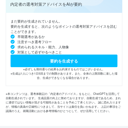
内定者の選考対策アドバイスをAIが要約
まだ要約が生成されていません。
要約を生成すると、次のようなポイントの選考対策アドバイスを読む
ことができます。
早期選考があるか
注意すべき選考フロー
求められるスキル・能力、人物像
対策として必ずやるべきこと
要約を生成する
※必ずしも期待通りの結果をお約束するものではございません。
※生成は1人につき1日5回までの制限があります。また、全体の上限回数に達した場
合、生成ができなくなる場合があります。
※本コンテンツは、選考体験記の「内定者のアドバイス」をもとに、ChatGPTを活用して
自動生成されています。 生成品質の向上に努めておりますが、自動生成であるため、まれ
に適切ではない情報が混ざる可能性があることを予めご了承ください。 誠に恐れ入ります
が、情報の真偽や正確性につきまして、当サイトは責任を負いかねます。 上記の事項をご
認識のうえ、就職活動における参考情報のひとつとして、ぜひ活用してください。