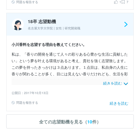
問題を報告する
1
7
発にも力を入れており、オリジナリティを求めて挑戦を続ける環境
で、私は同僚や先輩、仲間と共に成長できると考えています。 そん
な貴社で、私は営業職として「他者の視点に立って考え行動できる」
18卒 志望動機
という強みを活かして、お客様のニーズを的確に理解し、理想的な香
名古屋大学大学院 | 女性 | 研究開発職
りの提案を行っていきたいです。また、香りの営業を通じて、日本の
第一次産業の発展にも貢献したいです。
小川香料を志望する理由を教えてください。
私は、「香りの開発を通じて人々の彩りある心豊かな生活に貢献した
い」という夢を叶える環境があると考え、貴社を強く志望致します。
この夢を持ったきっかけは３点あります。１点目は、私自身の人生に
香りが関わることが多く、目には見えない香りだけれども、生活を彩
るのに欠かせない要素であることを実感しているからです。例えば、
続きを読む
松ヤニの香りでハンドボールに打ち込んだ中学高校時代、ゼラニウム
の香りで集中力を高めた受験期、香水ごとに異なる恋愛の思い出など
公開日：2017年10月13日
を回想します。人や物や思い出の印象を左右する香りには大きな付加
問題を報告する
続きを読む
価値があります。２点目は、不登校女子中学生の家庭教師経験を通じ
て、当たり前の今日を積み重ねられない苦悩を目の当たりにし、日々
の生活を豊かな心で過ごすことの大切さに気付いたからです。人々の
全ての志望動機を見る（
10
件）
生活に身近な商品を通じて、心豊かな生活に貢献したいと思うように
なりました。３点目は、肥満や糖尿病の予防・治療へと繋がる基礎研
究をする中で、生活習慣病の第一療法は食習慣の改善であることを知