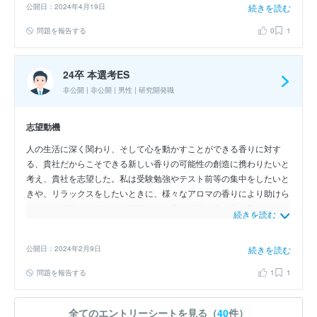
公開日：2024年4月19日
続きを読む
を扱う企業の中でも、貴社を志望する理由は2点あります。1つ目は日
本産の天然香料にこだわりをもち、日本の香りを国内外に発信するこ
問題を報告する
0
1
とで地域社会に貢献できるからです。日本各地の特産品から素材を探
索するだけでなく、原料に合わせた使用部位、製法を行っている点に
素材へのこだわりを感じました。また、自社農園を経営し、農業参入
24卒 本選考ES
による持続可能な香料事業を展開している点にも香料メーカーとして
非公開 | 非公開 | 男性 | 研究開発職
の誇りを感じ、私もこのような誇りをもって仕事に取り組みたいと考
えています。2つ目はお客様と共同で開発を行い、営業、開発、基礎
志望動機
研究がチームとなって新製品の提案に取り組んでいるからです。既製
品を提案するのではなく、お客様のニーズに応えるために新しい素材
人の生活に深く関わり、そして心を動かすことができる香りに対す
の組合せを探究する姿勢に惹かれました。以上の点から、貴社でなら
る、貴社だからこそできる新しい香りの可能性の創造に携わりたいと
お客様のニーズを満たす香料開発を通して自身の想いを叶えられると
考え、貴社を志望した。私は受験勉強やテスト前等の集中をしたいと
考えています。
きや、リラックスをしたいときに、様々なアロマの香りにより助けら
れてきた経験がある。この経験から、香りが持つ人の心を動かすこと
続きを読む
ができる力に興味を持ち、貴社を志望している。私は新しい価値を生
み出すには、既存技術への深い理解と、様々な商品や事業を幅広い地
公開日：2024年2月9日
続きを読む
域に展開しているからこそ得られる多角的な視野を持ち、積極的な挑
戦をする事が必要だと考える。貴社は長年蓄積した高い香料に対する
問題を報告する
1
1
技術力を有する事に加え、海外展開にも注力しており、より幅広い視
野を得る事ができると考えている。また貴社は生産者や地域との密な
連携を行い、日本特有の魅力的な香料成分を使用した香料製品の開発
全てのエントリーシートを見る（
40
件）