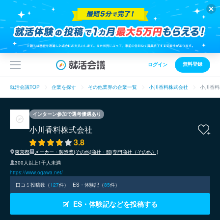
無料登録
ログイン
就活会議TOP
企業を探す
その他業界の企業一覧
小川香料株式会社
小川香料
インターン参加で選考優遇あり
小川香料株式会社
3.8
東京都
メーカー・製造業(その他)
商社・卸(専門商社（その他）)
300人以上1千人未満
https://www.ogawa.net/
口コミ投稿数（
127
件）
ES・体験記（
85
件）
ES・体験記などを投稿する