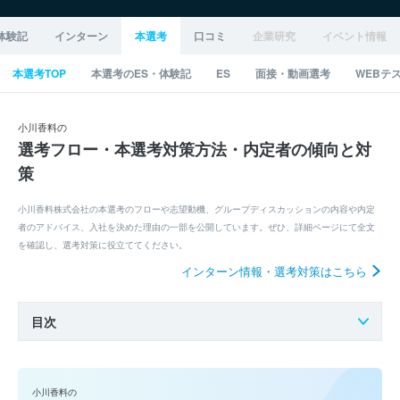
体験記
インターン
本選考
口コミ
企業研究
イベント情報
本選考TOP
本選考のES・体験記
ES
面接・動画選考
WEBテ
小川香料の
選考フロー・本選考対策方法・内定者の傾向と対
策
小川香料株式会社の本選考のフローや志望動機、グループディスカッションの内容や内定
者のアドバイス、入社を決めた理由の一部を公開しています。ぜひ、詳細ページにて全文
を確認し、選考対策に役立ててください。
インターン情報・選考対策はこちら
目次
小川香料の