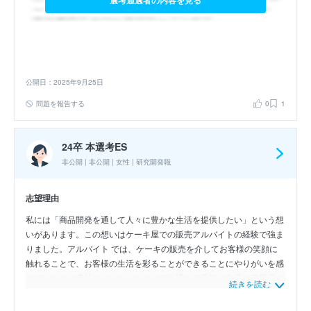
選考通過者の内容を見る
公開日：2025年9月25日
問題を報告する
0
1
24卒 本選考ES
非公開 | 非公開 | 女性 | 研究開発職
志望理由
私には「商品開発を通して人々に豊かな生活を提供したい」という想
いがあります。この想いはケーキ屋での販売アルバイトの経験で強ま
りました。アルバイト では、ケーキの販売を介してお客様の笑顔に
触れることで、お客様の生活を彩ることができることにやりがいを感
じています。貴社のインターンシップを通じて香料が食品や日用品の
続きを読む
特徴的な印象を左右する重要な素材であることを学び、香料の開発を
行うことで、多くの人々の生活を彩ることができると考えます。香料