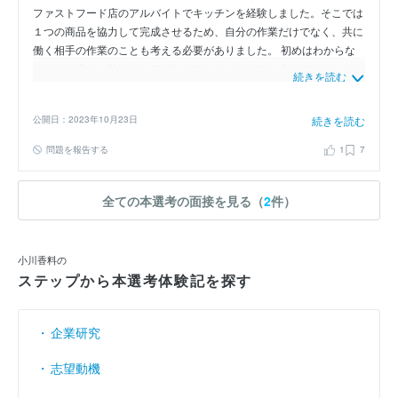
ファストフード店のアルバイトでキッチンを経験しました。そこでは
１つの商品を協力して完成させるため、自分の作業だけでなく、共に
働く相手の作業のことも考える必要がありました。 初めはわからな
いことも多く、助けられてばかりでした。そこで、少しでもわからな
続きを読む
いことがあれば積極的に質問し、相手がどうしてほしいのかを理解す
る努力をしました。アルバイトに慣れてきたら、相手が困っているこ
公開日：2023年10月23日
続きを読む
とや、やってほしいことなどを考え、相手が言う前に行動すること
で、全体の作業効率の向上に努めました。その結果、社員の方々から
問題を報告する
1
7
「忙しい時にいてくれるととても助かるよ」と言っていただけるよう
になりました。 この強みを生かして貴社の営業職では、お客様と社
内各部門の様々な立場の人間の考えを的確に把握し、理想的な香りの
全ての本選考の面接を見る（
2
件）
提案をします。
小川香料の
ステップから本選考体験記を探す
企業研究
志望動機