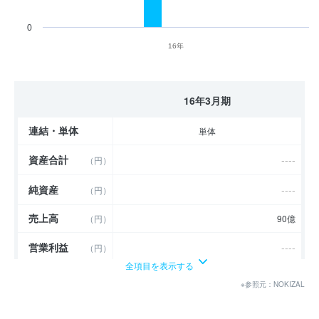
0
16年
16年3月期
連結・単体
単体
資産合計
----
（円）
純資産
----
（円）
売上高
（円）
90億
営業利益
----
（円）
全項目を表示する
経常利益
----
（円）
※参照元：NOKIZAL
当期純利益
----
（円）