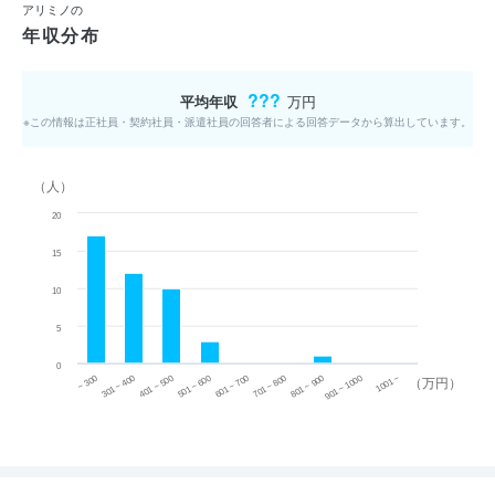
アリミノの
年収分布
???
平均年収
万円
※この情報は正社員・契約社員・派遣社員の回答者による回答データから算出しています。
（人）
20
15
10
5
0
~ 300
701 ~ 800
301 ~ 400
801 ~ 900
401 ~ 500
901 ~ 1000
501 ~ 600
601 ~ 700
1001 ~
（万円）