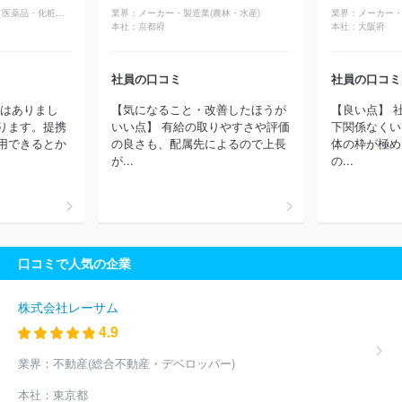
ビオン
エヌ・イーケムキャット株式会社
横浜ゴム株式会社
ラ
商社・卸(専門商社（医薬品・化粧品）)
業界：
メーカー・製造業(農林・水産)
業界：
メーカー・
イオン株式会社
出光興産株式会社
株式会社クラレ
大日精化工
本社：
京都府
本社：
大阪府
業株式会社
東京応化工業株式会社
富士フイルム株式会社
株式
会社シーボン
ＺＡＣＲＯＳ株式会社
住友ベークライト株式会社
竹本容器株式会社
日油株式会社
日本パーカライジング株式会
社員の口コミ
社員の口コミ
社
株式会社ウテナ
大正製薬株式会社
株式会社ニフコ
株式
助はありまし
【気になること・改善したほうが
【良い点】 
会社フコク
東洋合成工業株式会社
ほか(3282件)
ります。提携
いい点】 有給の取りやすさや評価
下関係なくい
用できるとか
の良さも、配属先によるので上長
体の枠が極め
が...
の...
口コミで人気の企業
株式会社レーサム
4.9
業界：
不動産(総合不動産・デベロッパー)
本社：
東京都