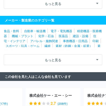
品
ナトコ株式会社
大塚化学株式会社
コタ株式会社
サカタ
もっと見る
インクス株式会社
株式会社イノアックコーポレーション
株式会
社ＹＣＨ１２
エア・ウォーター株式会社
住友精化株式会社
ジ
ット株式会社
株式会社タカギセイコー
共和レザー株式会社
株
メーカー・製造業のカテゴリ一覧
式会社シャンソン化粧品
株式会社桃谷順天館
上野製薬株式会社
株式会社マンダム
株式会社カネカ
小島プレス工業株式会社
食品・飲料
自動車・輸送機
電子・電気機器
精密機器・医療機
ヤナセ製油株式会社
住友理工株式会社
株式会社日本触媒
三
器
機械・プラント
化学・石油
医薬品
建設・設備
住
洋化成工業株式会社
エスケー化研株式会社
株式会社ミルボン
宅・インテリア
アパレル・服飾関連
事務機器・日用品
印刷
尾池工業株式会社
ニッコー株式会社
フジデノロ株式会社
山
スポーツ・玩具・ゲーム
繊維
素材（鉄鋼・金属・鉱業）
素
下ゴム株式会社
アイリスオーヤマ株式会社
東邦工業株式会社
材（ゴム・ガラス・セラミックス）
素材（紙・パルプ）
素材
メルテックス株式会社
丸善石油化学株式会社
ＪＳＲ株式会社
（その他）
農林・水産
たばこ・飼料
その他
田島ルーフィング株式会社
株式会社ブリヂストン
株式会社吉野
もっと見る
工業所
日本カーバイド工業株式会社
ポーラ化成工業株式会社
株式会社資生堂
天昇電気工業株式会社
エステー株式会社
コ
スメテックスローランド株式会社
アールエム東セロ株式会社
住
この会社を見た人はこんな会社も見ています
友化学株式会社
信越化学工業株式会社
長谷川香料株式会社
株
式会社ＡＤＥＫＡ
ＪＮＣ株式会社
株式会社トクヤマ
吉田プラ
工業株式会社
中国塗料株式会社
東ソー株式会社
ニチバン株式
会社
日本ロレアル株式会社
ＵＢＥ株式会社
東洋エンジニアリ
株式会社ケー・エー・シー
株式会社ナ
ング株式会社
ＥＮＥＯＳ株式会社
ジェイオーコスメティックス
株式会社
日本曹達株式会社
日本ゼオン株式会社
株式会社アル
2.7
(17件)
(208件)