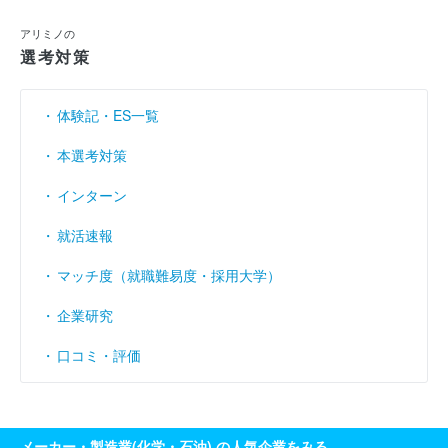
利益余剰金
----
（円）
アリミノの
選考対策
売上伸び率
----
（％）
営業利益率
----
（％）
体験記・ES一覧
経常利益率
----
（％）
本選考対策
インターン
就活速報
マッチ度（就職難易度・採用大学）
企業研究
口コミ・評価
メーカー・製造業(化学・石油) の人気企業をみる