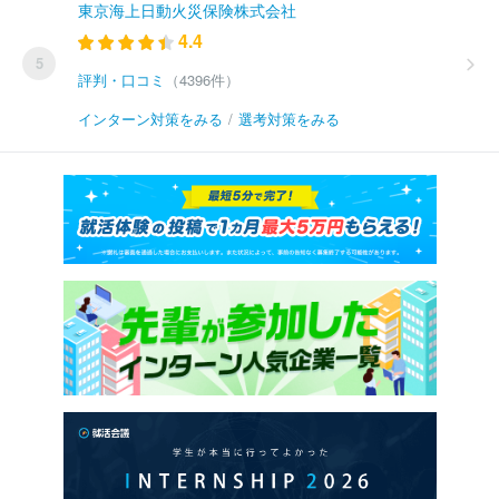
東京海上日動火災保険株式会社
4.4
5
評判・口コミ
（4396件）
インターン対策をみる
/
選考対策をみる