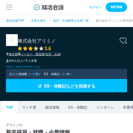
無料登録
ログイン
就活会議TOP
企業を探す
化学・石油業界の企業一覧
株式会社アリミノの新卒採
株式会社アリミノ
3.6
東京都
メーカー・製造業(化学・石油)
300人以上1千人未満
https://www.arimino.co.jp/
口コミ投稿数（
145
件）
ES・体験記（
51
件）
ES・体験記などを投稿する
TOP
マッチ度
就活速報
ES・体験記
インターン
本選
アリミノの
新卒採用・就職・企業情報