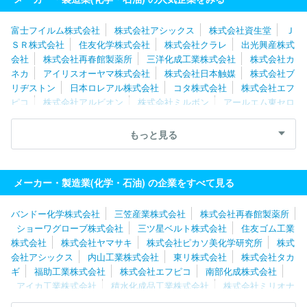
富士フイルム株式会社
株式会社アシックス
株式会社資生堂
Ｊ
ＳＲ株式会社
住友化学株式会社
株式会社クラレ
出光興産株式
会社
株式会社再春館製薬所
三洋化成工業株式会社
株式会社カ
ネカ
アイリスオーヤマ株式会社
株式会社日本触媒
株式会社ブ
リヂストン
日本ロレアル株式会社
コタ株式会社
株式会社エフ
ピコ
株式会社アルビオン
株式会社ミルボン
アールエム東セロ
株式会社
エア・ウォーター株式会社
日本ゼオン株式会社
株式
会社タカギ
住友理工株式会社
信越化学工業株式会社
株式会社
もっと見る
ナリス化粧品
三ツ星ベルト株式会社
大正製薬株式会社
住友ゴ
ム工業株式会社
積水化成品工業株式会社
小島プレス工業株式会
社
メーカー・製造業(化学・石油) の企業をすべて見る
バンドー化学株式会社
三笠産業株式会社
株式会社再春館製薬所
ショーワグローブ株式会社
三ツ星ベルト株式会社
住友ゴム工業
株式会社
株式会社ヤマサキ
株式会社ピカソ美化学研究所
株式
会社アシックス
内山工業株式会社
東リ株式会社
株式会社タカ
ギ
福助工業株式会社
株式会社エフピコ
南部化成株式会社
アイカ工業株式会社
積水化成品工業株式会社
株式会社ミリオナ
化粧品
株式会社森創
ホーユー株式会社
株式会社ナリス化粧