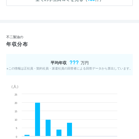
不二製油の
年収分布
???
平均年収
万円
※この情報は正社員・契約社員・派遣社員の回答者による回答データから算出しています。
（人）
25
20
15
10
5
0