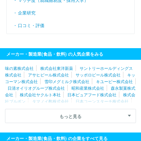
マッチ度（就職難易度・採用大学）
企業研究
口コミ・評価
メーカー・製造業(食品・飲料) の人気企業をみる
味の素株式会社
株式会社東洋新薬
サントリーホールディングス
株式会社
アサヒビール株式会社
サッポロビール株式会社
キッ
コーマン株式会社
雪印メグミルク株式会社
キユーピー株式会社
日清オイリオグループ株式会社
昭和産業株式会社
森永製菓株式
会社
株式会社ヤクルト本社
日本ピュアフード株式会社
株式会
社ブルボン
タマノイ酢株式会社
日本コーンスターチ株式会社
伊藤ハム株式会社
米久株式会社
ケンコーマヨネーズ株式会社
敷島製パン株式会社
山崎製パン株式会社
株式会社武蔵野
キ
もっと見る
リンホールディングス株式会社
アサヒ飲料株式会社
ウェルネオ
シュガー株式会社
プリマハム株式会社
いなば食品株式会社
日
清食品株式会社
株式会社ニップン
ミヨシ油脂株式会社
メーカー・製造業(食品・飲料) の企業をすべて見る