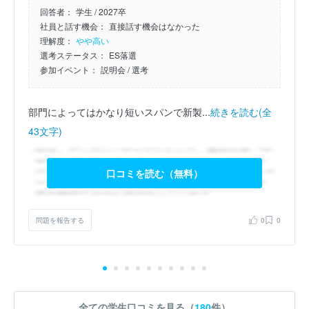
回答者：
学生 / 2027卒
社員と話す機会：
直接話す機会はなかった
理解度：
やや高い
選考ステータス：
ES落選
参加イベント：
説明会
/ 選考
部門によってはかなり短いスパンで新製...
続きを読む(全
43文字)
口コミを読む（無料）
問題を報告する
0
0
全ての学生口コミを見る（
180
件）