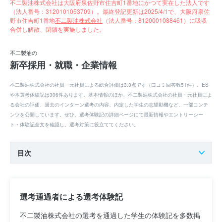
不二製油株式会社は大阪府泉佐野市住吉町1番地にかつて実在した法人です
（法人番号：3120101053709）。最終登記更新は2025/4/1で、大阪府泉佐
野市住吉町1番地
不二製油株式会社
（法人番号：8120001088461）に吸収
合併し解散、閉鎖を実施しました。
不二製油の
新卒採用・就職・企業情報
不二製油株式会社の社員・元社員による総合評価は3.3点です（口コミ回答数51件）。ES
や本選考体験記は306件あります。基本情報のほか、不二製油株式会社の社員・元社員によ
る会社の評価、過去のインターン選考の内容、内定した学生の志望動機など、一部コンテ
ンツを公開しています。ぜひ、選考体験記の詳細ページにて最新情報やエントリーシー
ト・体験記全文を確認し、選考対策に役立ててください。
目次
選考通過者による選考体験記
不二製油株式会社の選考を通過した学生の体験記を多数掲