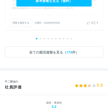
選考速報を見る（無料）
問題を報告する
公開日：2026年8月8日
0
0
全ての就活速報を見る（
174
件）
不二製油の
3.3
社員評価
成長・将来性
3.2