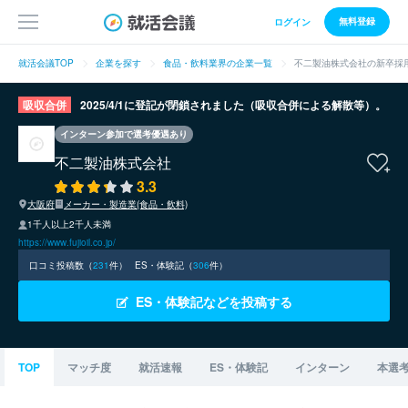
無料登録
ログイン
就活会議TOP
企業を探す
食品・飲料業界の企業一覧
不二製油株式会社の新卒採
吸収合併
2025/4/1に登記が閉鎖されました（吸収合併による解散等）。
インターン参加で選考優遇あり
不二製油株式会社
3.3
大阪府
メーカー・製造業(食品・飲料)
1千人以上2千人未満
https://www.fujioil.co.jp/
口コミ投稿数（
231
件）
ES・体験記（
306
件）
ES・体験記などを投稿する
TOP
マッチ度
就活速報
ES・体験記
インターン
本選