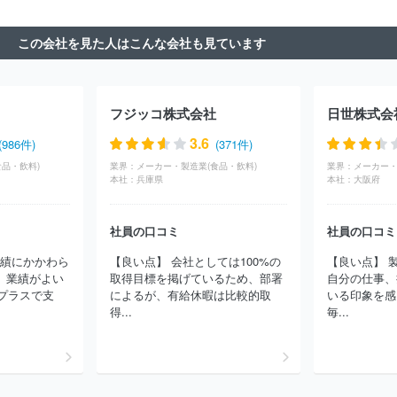
ニチレイフーズ
キッコーマン株式会社
雪印メグミルク株式会社
株式会社ロッテ
株式会社モンテール
ヤマサ醬油株式会社
株
この会社を見た人はこんな会社も見ています
式会社藤江
日本コーンスターチ株式会社
イニシオフーズ株式会
社
大栄フーズ株式会社
塩水港精糖株式会社
キリンホールディ
ングス株式会社
森永製菓株式会社
三本珈琲株式会社
株式会社
ニップン
有楽製菓株式会社
山崎製パン株式会社
アサヒ飲料株
フジッコ株式会社
日世株式会
式会社
フジフーズ株式会社
昭和産業株式会社
モランボン株式
会社
亀田製菓株式会社
株式会社世田谷自然食品
株式会社ヤク
3.6
(986件)
(371件)
ルト本社
日東富士製粉株式会社
日清オイリオグループ株式会社
品・飲料)
業界：
メーカー・製造業(食品・飲料)
業界：
メーカー・
ウェルネオシュガー株式会社
ケンコーマヨネーズ株式会社
株式
本社：
兵庫県
本社：
大阪府
会社サンデリカ
味の素株式会社
明星食品株式会社
サッポロビ
ール株式会社
株式会社ブルボン
プリマハム株式会社
ミヨシ油
脂株式会社
アサヒビール株式会社
キユーピー株式会社
株式会
社員の口コミ
社員の口コミ
社ホットランドホールディングス
株式会社ロック・フィールド
業績にかかわら
【良い点】 会社としては100%の
【良い点】 
松谷化学工業株式会社
サンエイ糖化株式会社
日清食品株式会
 業績がよい
取得目標を掲げているため、部署
自分の仕事、
社
焼津水産化学工業株式会社
日本ピュアフード株式会社
ＤＭ
プラスで支
によるが、有給休暇は比較的取
いる印象を感
三井製糖株式会社
ほか(3788件)
得...
毎...