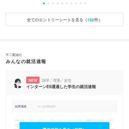
全てのエントリーシートを見る（
182
件）
不二製油の
みんなの就活速報
NEW
28卒 / 理系 / 女性
インターンES通過した学生の就活速報
結果連絡