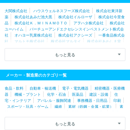
大関株式会社
ハウスウェルネスフーズ株式会社
株式会社東洋新
薬
株式会社あみだ池大黒
株式会社イルローザ
株式会社今里食
品
株式会社Ｋ．ＭＩＮＡＭＯＴＯ
アヲハタ株式会社
株式会社
ユーハイム
バーチューアンドエクセレンスインベストメント株式会
社
オハヨー乳業株式会社
株式会社アクシーズ
一番食品株式会
社
マルトモ株式会社
株式会社マルタイ
株式会社あわしま堂
伊藤ハム株式会社
ヤマサン食品工業株式会社
井村屋株式会社
ハウス食品株式会社
シノブフーズ株式会社
株式会社神戸屋
もっと見る
三共食品株式会社
日本ハム食品株式会社
桂新堂株式会社
サ
ントリーホールディングス株式会社
株式会社おとうふ工房いしか
わ
カネ美食品株式会社
いなば食品株式会社
ニコニコのり株式
メーカー・製造業のカテゴリ一覧
会社
九鬼産業株式会社
ヤマモリ株式会社
株式会社かね貞
ハラダ製茶株式会社
タマノイ酢株式会社
白ハト食品工業株式会
食品・飲料
自動車・輸送機
電子・電気機器
精密機器・医療機
社
月桂冠株式会社
江崎グリコ株式会社
伊那食品工業株式会
器
機械・プラント
化学・石油
医薬品
建設・設備
住
社
株式会社オリエンタルベーカリー
株式会社創味食品
はごろ
宅・インテリア
アパレル・服飾関連
事務機器・日用品
印刷
もフーズ株式会社
アピ株式会社
米久株式会社
株式会社柿安本
スポーツ・玩具・ゲーム
繊維
素材（鉄鋼・金属・鉱業）
素
店
敷島製パン株式会社
マルサンアイ株式会社
よつ葉乳業株式
材（ゴム・ガラス・セラミックス）
素材（紙・パルプ）
素材
会社
Ｕｍｉｏｓ Ｈｏｋｋａｉｄｏ株式会社
富士食品工業株式
（その他）
農林・水産
たばこ・飼料
その他
会社
株式会社武蔵野
マリンフーズ株式会社
月島食品工業株式
もっと見る
会社
日本ハム惣菜株式会社
プライムデリカ株式会社
株式会社