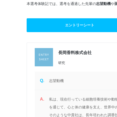
本選考体験記では、選考を通過した先輩の
志望動機
や
エントリーシート
長岡香料株式会社
過
研究
Q.
志望動機
A.
い
私は、現在行っている細胞培養技術や動
を通じて、心と体の健康を支え、世界中
効
そのような中貴社は、長年培われた調香技