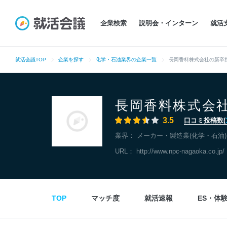
企業検索
説明会・インターン
就活
就活会議TOP
企業を探す
化学・石油業界の企業一覧
長岡香料株式会社の新卒
長岡香料株式会
3.5
口コミ投稿数(
業界：
メーカー・製造業(化学・石油)
URL：
http://www.npc-nagaoka.co.jp/
TOP
マッチ度
就活速報
ES・体