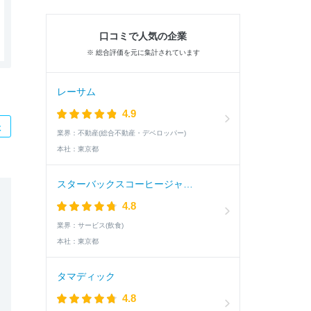
口コミで人気の企業
※ 総合評価を元に集計されています
レーサム
4.9
た
業界：
不動産(総合不動産・デベロッパー)
本社：
東京都
スターバックスコーヒージャパン
4.8
業界：
サービス(飲食)
本社：
東京都
タマディック
4.8