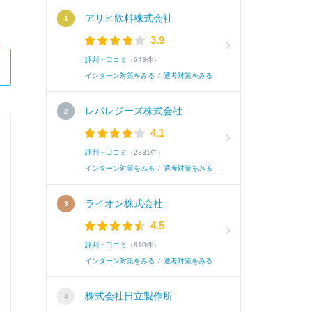
アサヒ飲料株式会社
3.9
評判・口コミ
（643件）
インターン対策をみる
/
選考対策をみる
レバレジーズ株式会社
4.1
長岡香料株式会社
評判・口コミ
（2331件）
品質管理
インターン対策をみる
/
選考対策をみる
ライオン株式会社
Q.
希望職種を教えてください。（選択式）
4.5
評判・口コミ
（810件）
インターン対策をみる
/
選考対策をみる
A.
品質保証【大阪】
株式会社日立製作所