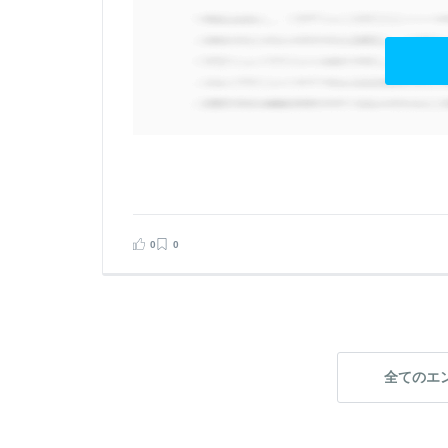
に
る
経
き
貢
0
0
見る
告する
全てのエ