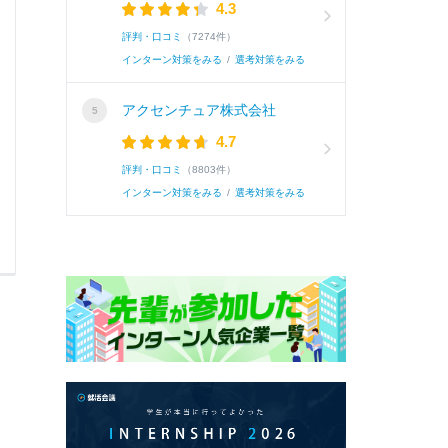
4.3
評判・口コミ
（7274件）
インターン対策をみる
/
選考対策をみる
0
0
アクセンチュア株式会社
4.7
評判・口コミ
（8803件）
インターン対策をみる
/
選考対策をみる