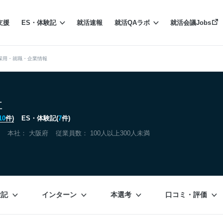
支援
ES・体験記
就活速報
就活QAラボ
就活会議Jobs
採用・就職・企業情報
社
10
件)
ES・体験記(
7
件)
本社：
大阪府
従業員数： 100人以上300人未満
験記
インターン
本選考
口コミ・評価