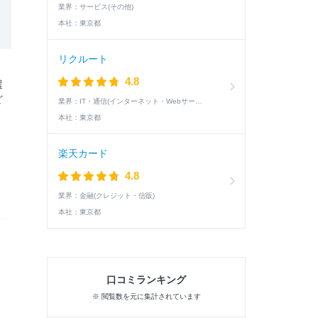
業界：
サービス(その他)
本社：
東京都
リクルート
4.8
選
ど
業界：
IT・通信(インターネット・Webサービス)
本社：
東京都
楽天カード
4.8
業界：
金融(クレジット・信販)
本社：
東京都
口コミランキング
※ 閲覧数を元に集計されています