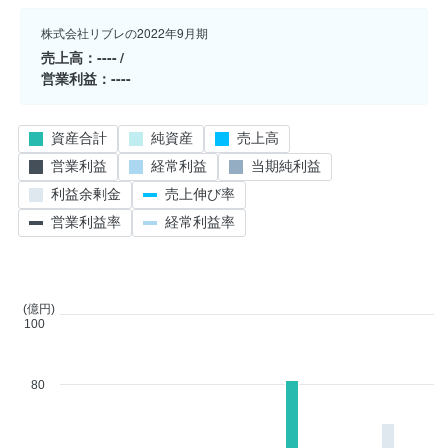
株式会社リブレの2022年9月期
売上高
----
営業利益
----
資産合計
純資産
売上高
営業利益
経常利益
当期純利益
利益余剰金
売上伸び率
営業利益率
経常利益率
(億円)
100
80