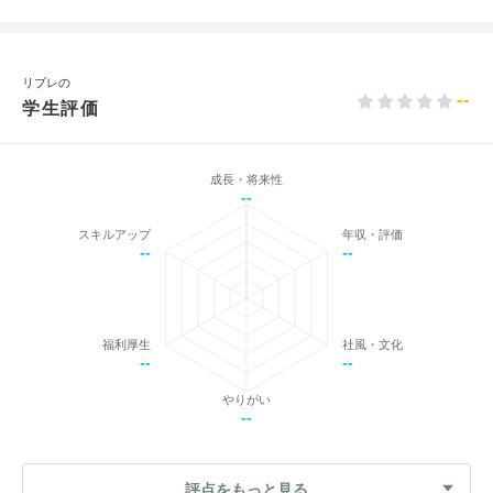
リブレの
--
学生評価
成長・将来性
--
スキルアップ
年収・評価
--
--
福利厚生
社風・文化
--
--
やりがい
--
評点をもっと見る