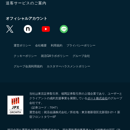
送客サービスのご案内
オフィシャルアカウント
運営ポリシー
会社概要
利用規約
プライバシーポリシー
クッキーポリシー
就活QAラボポリシー
グループ会社
グループ会員利用規約
カスタマーハラスメントポリシー
当社は東京証券取引所、福岡証券取引所の上場企業であり、ユーザーと
クライアントの成約支援事業を展開している
ポート株式会社
のグループ
会社です。
（証券コード：7047）
運営会社：就活会議株式会社／所在地：東京都新宿区北新宿2-21-1 新
宿フロントタワー5F
就活会議を運営する就活会議株式会社は、届出電気通信事業者として総務省の認可（許