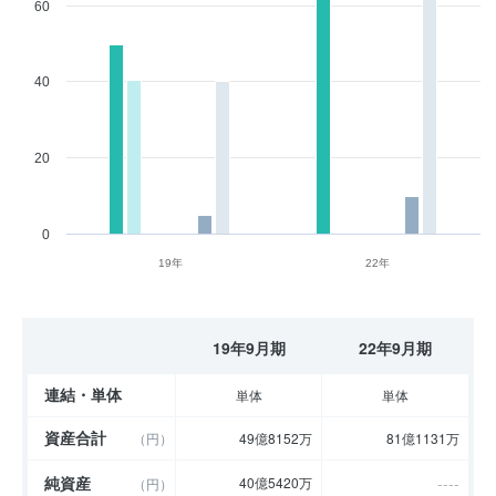
60
40
20
0
19年
22年
19年9月期
22年9月期
連結・単体
単体
単体
資産合計
（円）
49億8152万
81億1131万
純資産
----
40億5420万
（円）