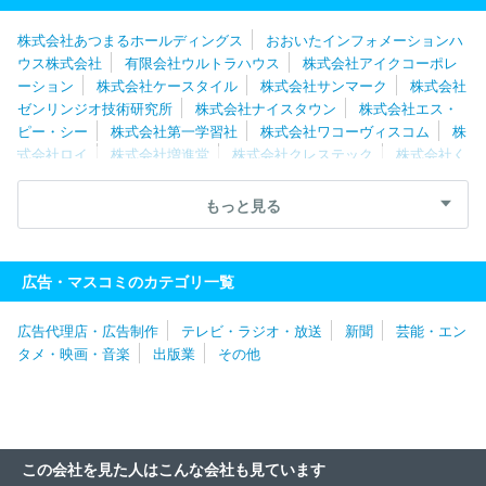
株式会社あつまるホールディングス
おおいたインフォメーションハ
ウス株式会社
有限会社ウルトラハウス
株式会社アイクコーポレ
ーション
株式会社ケースタイル
株式会社サンマーク
株式会社
ゼンリンジオ技術研究所
株式会社ナイスタウン
株式会社エス・
ピー・シー
株式会社第一学習社
株式会社ワコーヴィスコム
株
式会社ロイ
株式会社増進堂
株式会社クレステック
株式会社く
もん出版
数研出版株式会社
株式会社カラフルカンパニー
東京
法令出版株式会社
株式会社ジェイオフィス
株式会社くふうしず
もっと見る
おか
株式会社文溪堂
株式会社出版文化社
株式会社メディカ出
版
新日本法規出版株式会社
北海道地図株式会社
株式会社仙台
ぱど
株式会社カレンテックス
株式会社リクルート北海道じゃら
広告・マスコミのカテゴリ一覧
ん
クインテツセンス出版株式会社
株式会社技術評論社
株式会
社ロッキング・オン
株式会社ＫＡＤＯＫＡＷＡ ＫＥＹ‐ＰＲＯＣＥ
広告代理店・広告制作
テレビ・ラジオ・放送
新聞
芸能・エン
ＳＳ
株式会社造形社
株式会社文芸社
明治図書出版株式会社
タメ・映画・音楽
出版業
その他
株式会社ＳＨＩ
株式会社講談社
株式会社日本入試センター
株式会社秋水社
株式会社インクルーブ
株式会社地域活性プラン
ニング
株式会社 ユウメディア
株式会社イーノ
株式会社バイ
クブロス
内外地図株式会社
株式会社早川書房
株式会社デアゴ
スティーニ・ジャパン
株式会社緑書房
株式会社プレジデント社
この会社を見た人はこんな会社も見ています
株式会社サイファ
ＴＡＣ株式会社
株式会社タウンニュース社