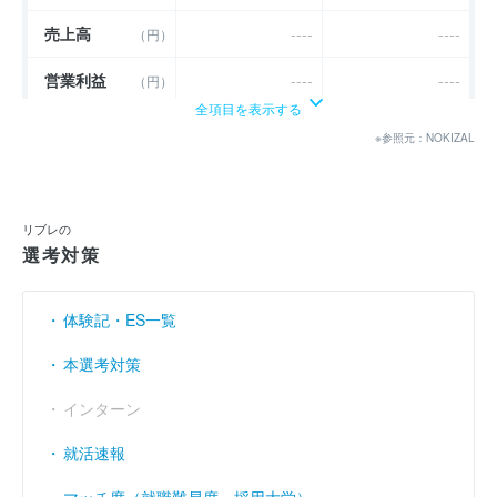
売上高
----
----
（円）
営業利益
----
----
（円）
全項目を表示する
経常利益
----
----
（円）
※参照元：NOKIZAL
当期純利益
（円）
5億299万
9億8040万
利益余剰金
（円）
40億420万
68億5610万
リブレの
選考対策
売上伸び率
----
----
（％）
営業利益率
----
----
（％）
体験記・ES一覧
経常利益率
----
----
（％）
本選考対策
インターン
就活速報