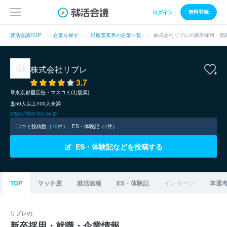
無料登録
ログイン
就活会議TOP
企業を探す
出版業業界の企業一覧
株式会社リブレの新卒採用・就
株式会社リブレ
3.7
東京都
広告・マスコミ(出版業)
50人以上100人未満
https://libre-inc.co.jp/
口コミ投稿数（
19
件）
ES・体験記（
2
件）
ES・体験記などを投稿する
TOP
マッチ度
就活速報
ES・体験記
インターン
本選
リブレの
新卒採用・就職・企業情報