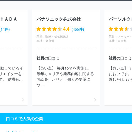
株式会社成山堂書店
株式会社コロナ社
共立出版株式会社
株
式会社マガジンハウス
株式会社八重洲出版
株式会社ホビージャ
パン
国際情報マネジメント有限会社
株式会社ＭＦＳ
株式会社
ＨＡＤＡ
パナソニック株式会社
光文社
株式会社コンセント
株式会社ディスカヴァー・トゥエン
ティワン
エルゼビア・ジャパン株式会社
スターツ出版株式会社
4.4
(14件)
(455件)
株式会社晋遊舎
ＳＢクリエイティブ株式会社
株式会社東洋経済
業界：
医療・福祉(福祉)
業界：
新報社
株式会社光文書院
株式会社生活の友社
株式会社枻出版
本社：
東京都
本社：
東京都
社
株式会社白泉社
株式会社高橋書店
株式会社新潮社
株式
会社集英社
株式会社小学館
株式会社じほう
株式会社扶桑社
社員の口コミ
社員の口コミ
株式会社医学書院
ＭＢＫ Ｗｅｌｌｎｅｓｓ株式会社
株式会社
ポプラ社
株式会社翔泳社
株式会社宣伝会議
株式会社主婦の友
活動しているイ
【良い点】 毎月1on1を実施し、
【良い点】 
社
株式会社コアマガジン
株式会社南江堂
東京書籍株式会社
リエイターを
毎年キャリアや業務内容に関する
おおいです。
株式会社ダイヤモンド社
合同会社コンデナスト・ジャパン
日野
 結構有...
面談をしたりと、個人の要望に
善したほうがい
テクニカルサービス株式会社
株式会社ぎょうせい
株式会社メデ
つ...
ィアビーコン
株式会社山と溪谷社
株式会社アスクラスト
株式
会社学陽書房
株式会社ループスプロダクション
株式会社宇宙堂
八木書店
株式会社ビイサイドプランニング
有限会社日刊建設工
業新聞
株式会社ビューティビジネス
ほか(1091件)
口コミで人気の企業