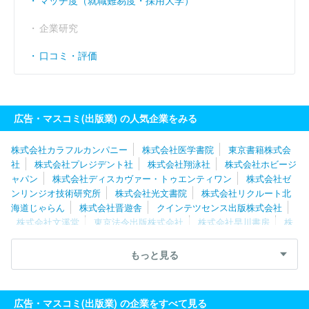
マッチ度（就職難易度・採用大学）
企業研究
口コミ・評価
広告・マスコミ(出版業) の人気企業をみる
株式会社カラフルカンパニー
株式会社医学書院
東京書籍株式会
社
株式会社プレジデント社
株式会社翔泳社
株式会社ホビージ
ャパン
株式会社ディスカヴァー・トゥエンティワン
株式会社ゼ
ンリンジオ技術研究所
株式会社光文書院
株式会社リクルート北
海道じゃらん
株式会社晋遊舎
クインテツセンス出版株式会社
株式会社文溪堂
東京法令出版株式会社
株式会社早川書房
株
式会社増進堂
株式会社エス・ピー・シー
ＭＢＫ Ｗｅｌｌｎｅ
ｓｓ株式会社
有限会社ウルトラハウス
株式会社アイクコーポレ
もっと見る
ーション
株式会社南江堂
株式会社ナイスタウン
日野テクニカ
ルサービス株式会社
北海道地図株式会社
株式会社造形社
株式
会社じほう
株式会社日本入試センター
株式会社くもん出版
株
広告・マスコミ(出版業) の企業をすべて見る
式会社扶桑社
株式会社ぎょうせい