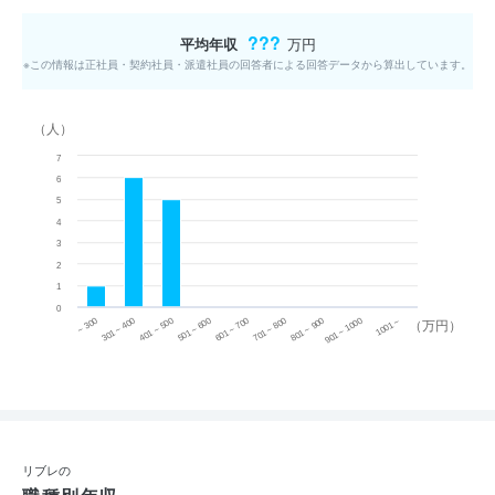
???
平均年収
万円
※この情報は正社員・契約社員・派遣社員の回答者による回答データから算出しています。
（人）
7
6
5
4
3
2
1
0
~ 300
701 ~ 800
301 ~ 400
801 ~ 900
401 ~ 500
901 ~ 1000
501 ~ 600
601 ~ 700
1001 ~
（万円）
リブレの