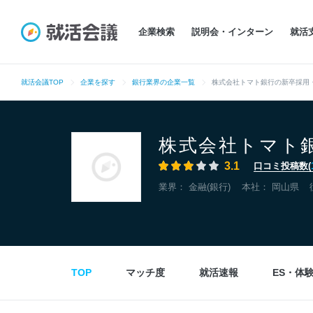
企業検索
説明会・インターン
就活
就活会議TOP
企業を探す
銀行業界の企業一覧
株式会社トマト銀行の新卒採用
株式会社トマト
3.1
口コミ投稿数(
業界：
金融(銀行)
本社：
岡山県
TOP
マッチ度
就活速報
ES・体