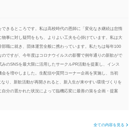
をできるところです。私は高校時代の恩師に「変化なき継続は怠惰
に物事に対し疑問をもち、よりよい工夫を心掛けています。私は大
部職に就き、団体運営全般に携わっています。私たちは毎年100
なのですが、今年度はコロナウイルスの影響で例年通りの新歓がで
みのSNSを最大限に活用したサークルPR活動を提案し、インス
機会を増やしました。生配信や質問コーナー企画を実施し、当初
上になり、新歓活動が再開されると、新入生が来やすい環境づくりを
に自分の置かれた状況によって臨機応変に最善の策を企画・提案
全ての内容を見る