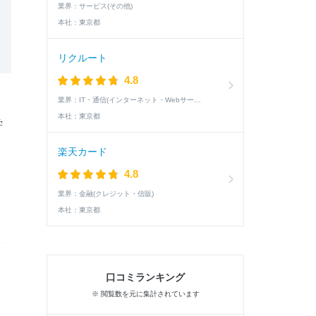
業界：
サービス(その他)
本社：
東京都
リクルート
4.8
業界：
IT・通信(インターネット・Webサービス)
、
本社：
東京都
学
楽天カード
4.8
業界：
金融(クレジット・信販)
本社：
東京都
口コミランキング
※ 閲覧数を元に集計されています