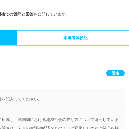
面接での質問と回答
を公開しています。
本選考体験記
通過
容を記入してください。
に所属し、戦国期における地域社会の在り方について研究していま
統治され、人々の生活や経済がどのように変化したのかに関心を持