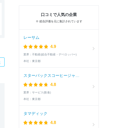
口コミで人気の企業
※ 総合評価を元に集計されています
レーサム
4.9
業界：
不動産(総合不動産・デベロッパー)
本社：
東京都
た
スターバックスコーヒージャパン
4.8
業界：
サービス(飲食)
本社：
東京都
タマディック
4.8