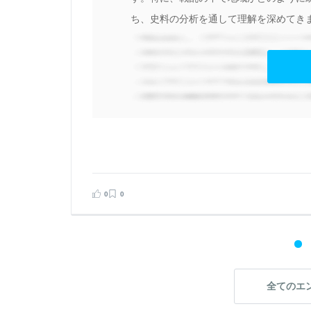
と
ち、史料の分析を通して理解を深めてきま
見る
告する
0
0
全てのエ