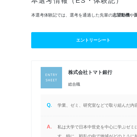
本選考情報（ES・体験記）
本選考体験記では、選考を通過した先輩の
志望動機
や
エントリーシート
株式会社トマト銀行
過
総合職
Q.
学業、ゼミ、研究室などで取り組んだ内
A.
業
私は大学で日本中世史を中心に学ぶゼミ
感
す。特に、戦乱の中で地域がどのように