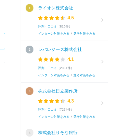
ライオン株式会社
4.5
評判・口コミ
（810件）
インターン対策をみる
/
選考対策をみる
レバレジーズ株式会社
4.1
評判・口コミ
（2331件）
株式会社トマト銀行
インターン対策をみる
/
選考対策をみる
総合職
株式会社日立製作所
4.3
Q.
学業、ゼミ、研究室などで取り組んだ内容を記
評判・口コミ
（7274件）
インターン対策をみる
/
選考対策をみる
A.
「スポーツと経済の関係性」をテーマにしたゼ
株式会社りそな銀行
働生産性など幅広い分野に対しどのような影響