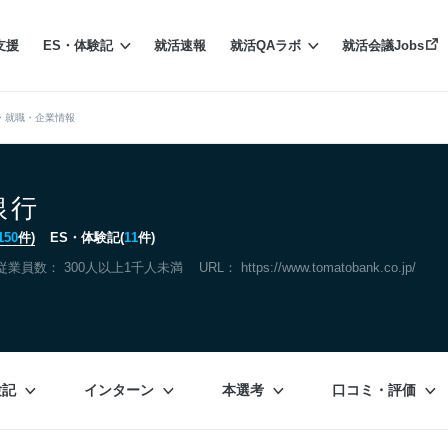
支援
ES・体験記
就活速報
就活QAラボ
就活会議Jobs
・就職・企業情報
銀行
150
件)
ES・体験記(
11
件)
従業員数： 300人以上1千人未満
URL：
https://www.tomatobank.co.jp/
験記
インターン
本選考
口コミ・評価