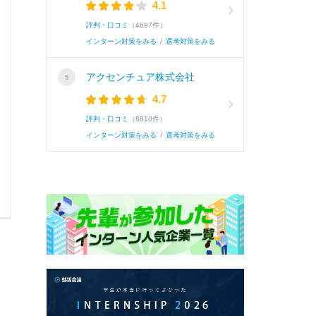
4.1
戦略などが社会に与える効果についての学びを深め
評判・口コミ
（4697件）
インターン対策をみる
/
選考対策をみる
続き
アクセンチュア株式会社
4.7
評判・口コミ
（8810件）
インターン対策をみる
/
選考対策をみる
0
0