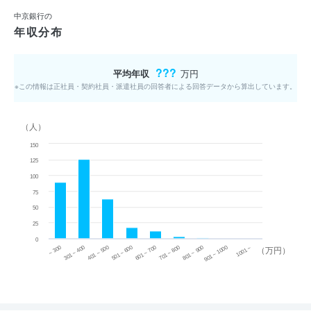
中京銀行の
年収分布
???
平均年収
万円
※この情報は正社員・契約社員・派遣社員の回答者による回答データから算出しています。
（人）
150
125
100
75
50
25
0
~ 300
701 ~ 800
301 ~ 400
801 ~ 900
401 ~ 500
901 ~ 1000
501 ~ 600
601 ~ 700
1001 ~
（万円）