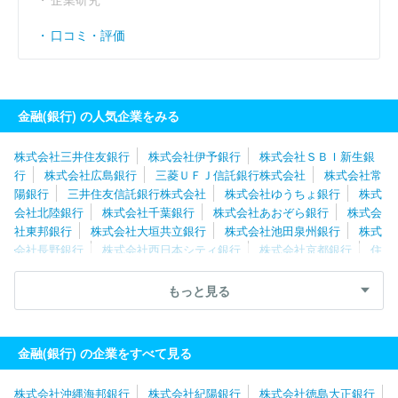
口コミ・評価
金融(銀行) の人気企業をみる
株式会社三井住友銀行
株式会社伊予銀行
株式会社ＳＢＩ新生銀
行
株式会社広島銀行
三菱ＵＦＪ信託銀行株式会社
株式会社常
陽銀行
三井住友信託銀行株式会社
株式会社ゆうちょ銀行
株式
会社北陸銀行
株式会社千葉銀行
株式会社あおぞら銀行
株式会
社東邦銀行
株式会社大垣共立銀行
株式会社池田泉州銀行
株式
会社長野銀行
株式会社西日本シティ銀行
株式会社京都銀行
住
信ＳＢＩネット銀行株式会社
株式会社東日本銀行
株式会社十六
銀行
スルガ銀行株式会社
株式会社栃木銀行
株式会社筑波銀
もっと見る
行
株式会社東和銀行
株式会社北國銀行
株式会社セブン銀行
株式会社八十二長野銀行
株式会社中国銀行
株式会社肥後銀行
株式会社百五銀行
金融(銀行) の企業をすべて見る
株式会社沖縄海邦銀行
株式会社紀陽銀行
株式会社徳島大正銀行