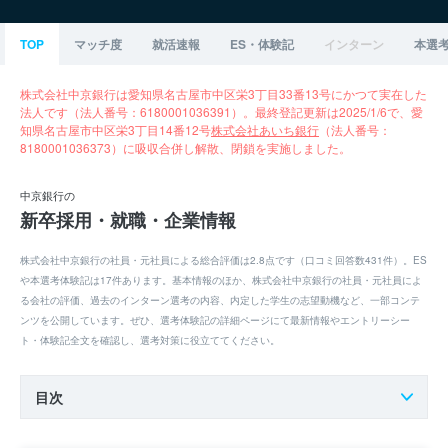
TOP
マッチ度
就活速報
ES・体験記
インターン
本選
株式会社中京銀行は愛知県名古屋市中区栄3丁目33番13号にかつて実在した
法人です（法人番号：6180001036391）。最終登記更新は2025/1/6で、愛
知県名古屋市中区栄3丁目14番12号
株式会社あいち銀行
（法人番号：
8180001036373）に吸収合併し解散、閉鎖を実施しました。
中京銀行の
新卒採用・就職・企業情報
株式会社中京銀行の社員・元社員による総合評価は2.8点です（口コミ回答数431件）。ES
や本選考体験記は17件あります。基本情報のほか、株式会社中京銀行の社員・元社員によ
る会社の評価、過去のインターン選考の内容、内定した学生の志望動機など、一部コンテ
ンツを公開しています。ぜひ、選考体験記の詳細ページにて最新情報やエントリーシー
ト・体験記全文を確認し、選考対策に役立ててください。
目次