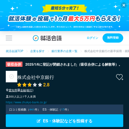
無料登録
ログイン
就活会議TOP
企業を探す
銀行業界の企業一覧
株式会社中京銀行の新卒採用・就
吸収合併
2025/1/6に登記が閉鎖されました（吸収合併による解散等）。
株式会社中京銀行
2.8
愛知県
金融(銀行)
300人以上1千人未満
https://www.chukyo-bank.co.jp/
口コミ投稿数（
441
件）
ES・体験記（
17
件）
ES・体験記などを投稿する