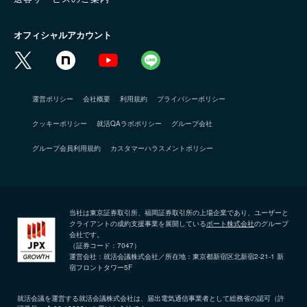
オフィシャルアカウント
運営ポリシー
会社概要
利用規約
プライバシーポリシー
クッキーポリシー
就活QAラボポリシー
グループ会社
グループ会員利用規約
カスタマーハラスメントポリシー
当社は東京証券取引所、福岡証券取引所の上場企業であり、ユーザーと
クライアントの成約支援事業を展開している
ポート株式会社
のグループ
会社です。
（証券コード：7047）
運営会社：就活会議株式会社／所在地：東京都新宿区北新宿2-21-1 新
宿フロントタワー5F
就活会議を運営する就活会議株式会社は、届出電気通信事業者として総務省の認可（許