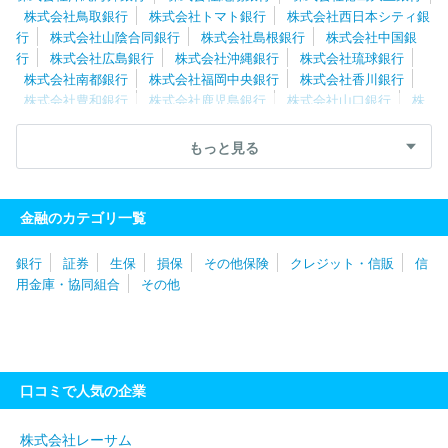
株式会社鳥取銀行
株式会社トマト銀行
株式会社西日本シティ銀
行
株式会社山陰合同銀行
株式会社島根銀行
株式会社中国銀
行
株式会社広島銀行
株式会社沖縄銀行
株式会社琉球銀行
株式会社南都銀行
株式会社福岡中央銀行
株式会社香川銀行
株式会社豊和銀行
株式会社鹿児島銀行
株式会社山口銀行
株
式会社大分銀行
株式会社肥後銀行
株式会社南日本銀行
株式会
社熊本銀行
株式会社佐賀共栄銀行
株式会社四国銀行
株式会社
もっと見る
百十四銀行
株式会社筑邦銀行
株式会社伊予銀行
株式会社佐賀
銀行
株式会社長崎銀行
株式会社愛媛銀行
株式会社宮崎太陽銀
行
株式会社宮崎銀行
株式会社高知銀行
株式会社りそな銀行
金融のカテゴリ一覧
スルガ銀行株式会社
株式会社八十二長野銀行
株式会社北國銀
行
株式会社大垣共立銀行
株式会社静岡銀行
株式会社十六銀
銀行
証券
生保
損保
その他保険
クレジット・信販
信
行
株式会社三重銀行
株式会社京都銀行
株式会社あいち銀行
用金庫・協同組合
その他
株式会社滋賀銀行
株式会社三十三銀行
株式会社池田泉州銀行
株式会社百五銀行
株式会社北陸銀行
株式会社長野銀行
株式
会社名古屋銀行
株式会社福井銀行
株式会社静岡中央銀行
株式
会社福邦銀行
株式会社東邦銀行
株式会社群馬銀行
株式会社秋
田銀行
株式会社北日本銀行
株式会社みちのく銀行
株式会社青
口コミで人気の企業
森みちのく銀行
株式会社岩手銀行
株式会社山形銀行
株式会社
荘内銀行
株式会社福島銀行
株式会社北都銀行
株式会社常陽銀
行
株式会社北洋銀行
株式会社北海道銀行
株式会社東和銀行
株式会社レーサム