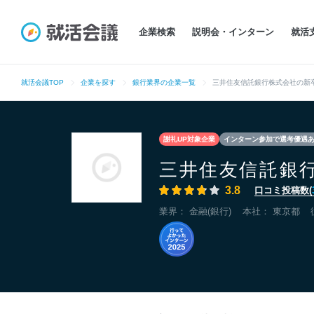
企業検索
説明会・インターン
就活
就活会議TOP
企業を探す
銀行業界の企業一覧
三井住友信託銀行株式会社の新
謝礼UP対象企業
インターン参加で選考優遇
三井住友信託銀
3.8
口コミ投稿数(
業界：
金融(銀行)
本社：
東京都