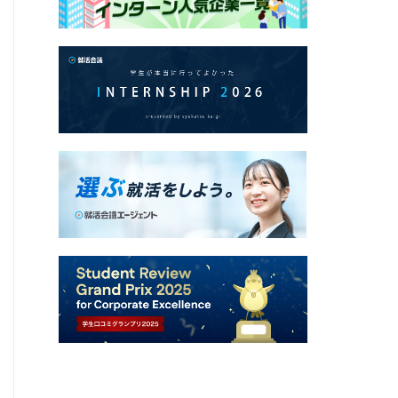
三井住友信託銀行株式会社
5Daysインターンシップ / オープンコース
Q.
インターンシップ／プログラムへの応募動機を
A.
塾講師のリーダーとして成績不振の生徒の家庭
た。本質的な解決には深い信頼と多角的なアプ
貴行が金融・不動産等の信託機能を駆使し、顧客の
字)
続き