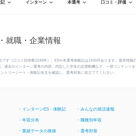
験記
インターン
本選考
口コミ・評価
・就職・企業情報
です（口コミ回答数2249件）。ESや本選考体験記は1430件あります。基本情報
価、過去のインターン選考の内容、内定した学生の志望動機など、一部コンテンツを
エントリーシート・体験記全文を確認し、選考対策に役立ててください。
・インターンES・体験記
・みんなの就活速報
・年収分布
・職種別年収
・業績データの推移
・選考対策