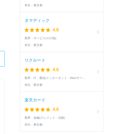
本社：
東京都
タマディック
4.8
業界：
サービス(その他)
本社：
東京都
リクルート
4.8
業界：
IT・通信(インターネット・Webサービス)
本社：
東京都
三井住友信託銀行株式会社
楽天カード
オープンコース
4.8
業界：
金融(クレジット・信販)
Q.
（1）打ち込んできた経験（400文字以内）
本社：
東京都