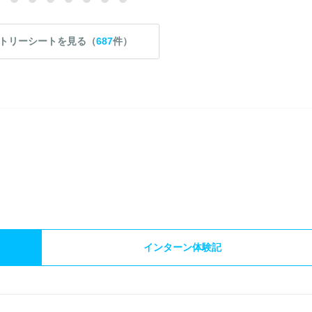
トリーシートを見る（
687
件）
）
インターン体験記