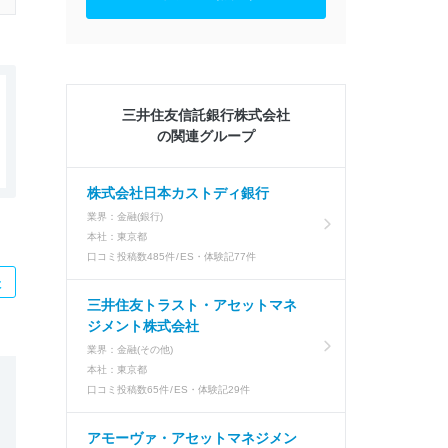
三井住友信託銀行株式会社
の関連グループ
株式会社日本カストディ銀行
業界：
金融(銀行)
本社：
東京都
口コミ投稿数
485件
ES・体験記
77件
た
三井住友トラスト・アセットマネ
ジメント株式会社
業界：
金融(その他)
本社：
東京都
口コミ投稿数
65件
ES・体験記
29件
アモーヴァ・アセットマネジメン