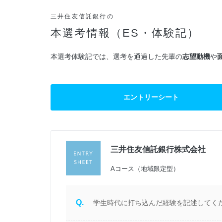
三井住友信託銀行の
本選考情報（ES・体験記）
本選考体験記では、選考を通過した先輩の
志望動機
や
エントリーシート
三井住友信託銀行株式会社
過
Aコース（地域限定型）
Q.
学生時代に打ち込んだ経験を記述してく