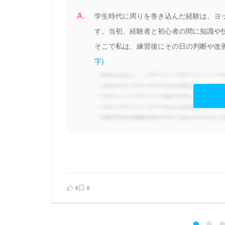
A.
学生時代に周りを巻き込んだ経験は、ヨ
す。当初、経験者と初心者の間に知識や
そこで私は、練習後にその日の判断や改善
字)
見る
0
0
告する