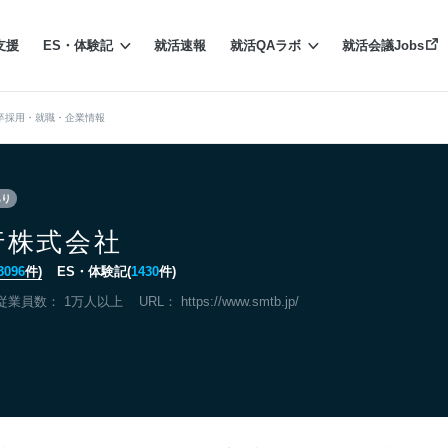
支援
ES・体験記
就活速報
就活QAラボ
就活会議Jobs
卒採用・就職・企業情報
あり
行株式会社
3096
件)
ES・体験記(
1430
件)
従業員数： 1万人以上
URL：
https://www.smtb.jp/