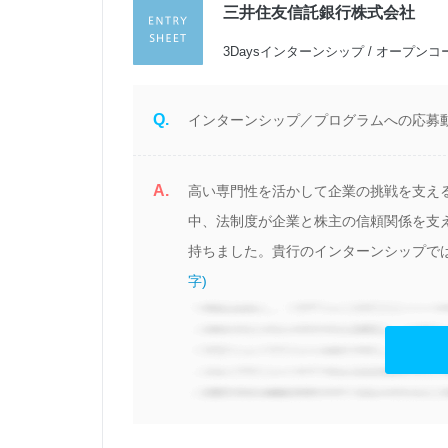
三井住友信託銀行株式会社
過
3Daysインターンシップ / オープンコ
Q.
インターンシップ／プログラムへの応募動
A.
高い専門性を活かして企業の挑戦を支え
い
中、法制度が企業と株主の信頼関係を支
持ちました。貴行のインターンシップでは
字)
見る