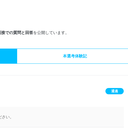
面接での質問と回答
を公開しています。
本選考体験記
通過
ださい。