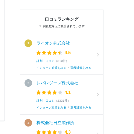
A.
海の魅力を伝えるとともに、コロナ禍で交流の
ち上げたことです。自身が高校生の頃、コロナ
口コミランキング
※ 閲覧数を元に集計されています
る上で視野が広がりにくいことに課題を感じていま
ライオン株式会社
続き
4.5
評判・口コミ
（810件）
インターン対策をみる
/
選考対策をみる
レバレジーズ株式会社
4.1
評判・口コミ
（2331件）
0
0
インターン対策をみる
/
選考対策をみる
株式会社日立製作所
4.3