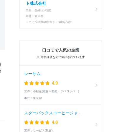
ト株式会社
業界：
金融(その他)
本社：
東京都
口コミ投稿数
68件
ES・体験記
4件
口コミで人気の企業
※ 総合評価を元に集計されています
用
会
レーサム
4.9
業界：
不動産(総合不動産・デベロッパー)
本社：
東京都
スターバックスコーヒージャパン
4.8
業界：
サービス(飲食)