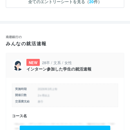
全てのエントリーシートを見る（
20
件）
南都銀行の
みんなの就活速報
NEW
28卒 / 文系 / 女性
インターン参加した学生の就活速報
実施時期
開催日数
交通費支給
コース名