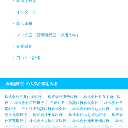
本選考対策
インターン
就活速報
マッチ度（就職難易度・採用大学）
企業研究
口コミ・評価
金融(銀行) の人気企業をみる
株式会社三井住友銀行
株式会社伊予銀行
株式会社ＳＢＩ新生銀
行
株式会社広島銀行
三菱ＵＦＪ信託銀行株式会社
株式会社常
陽銀行
三井住友信託銀行株式会社
株式会社ゆうちょ銀行
株式
会社北陸銀行
株式会社千葉銀行
株式会社あおぞら銀行
株式会
社東邦銀行
株式会社大垣共立銀行
株式会社池田泉州銀行
株式
会社長野銀行
株式会社西日本シティ銀行
株式会社京都銀行
住