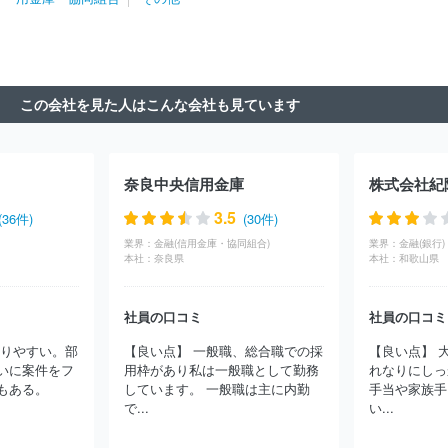
株式会社滋賀銀行
株式会社三十三銀行
株式会社池田泉州銀行
株式会社百五銀行
株式会社北陸銀行
株式会社長野銀行
株式
会社名古屋銀行
株式会社福井銀行
株式会社静岡中央銀行
株式
会社福邦銀行
株式会社東邦銀行
株式会社群馬銀行
株式会社秋
田銀行
株式会社北日本銀行
株式会社みちのく銀行
株式会社青
この会社を見た人はこんな会社も見ています
森みちのく銀行
株式会社岩手銀行
株式会社山形銀行
株式会社
荘内銀行
株式会社福島銀行
株式会社北都銀行
株式会社常陽銀
行
株式会社北洋銀行
株式会社北海道銀行
株式会社東和銀行
株式会社七十七銀行
株式会社栃木銀行
株式会社きらやか銀行
奈良中央信用金庫
株式会社紀
株式会社筑波銀行
株式会社武蔵野銀行
日本銀行
株式会社三
井住友銀行
株式会社みずほ銀行
株式会社イオン銀行
株式会社
3.5
(36件)
(30件)
千葉銀行
株式会社日本カストディ銀行
株式会社ゆうちょ銀行
業界：
金融(信用金庫・協同組合)
業界：
金融(銀行)
ＰａｙＰａｙ銀行株式会社
オリックス銀行株式会社
株式会社千
本社：
奈良県
本社：
和歌山県
葉興業銀行
株式会社東日本銀行
株式会社三菱ＵＦＪ銀行
株式
会社東京都民銀行
日本マスタートラスト信託銀行株式会社
三菱
社員の口コミ
社員の口コミ
ＵＦＪ信託銀行株式会社
株式会社セブン銀行
資産管理サービス
信託銀行株式会社
株式会社ＳＢＪ銀行
三井住友信託銀行株式会
取りやすい。部
【良い点】 一般職、総合職での採
【良い点】 
社
住信ＳＢＩネット銀行株式会社
ａｕじぶん銀行株式会社
株
いに案件をフ
用枠があり私は一般職として勤務
れなりにしっ
式会社あおぞら銀行
株式会社ＳＢＩ新生銀行
株式会社大光銀行
もある。
しています。 一般職は主に内勤
手当や家族手
株式会社横浜銀行
株式会社清水銀行
株式会社ＳＭＢＣ信託銀
で...
い...
行
ほか(104件)