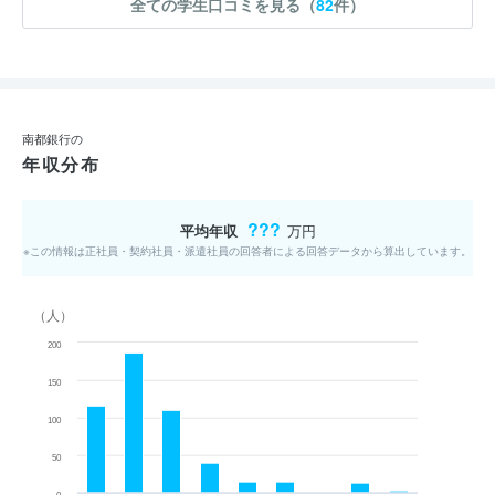
全ての学生口コミを見る（
82
件）
南都銀行の
年収分布
???
平均年収
万円
※この情報は正社員・契約社員・派遣社員の回答者による回答データから算出しています。
（人）
200
150
100
50