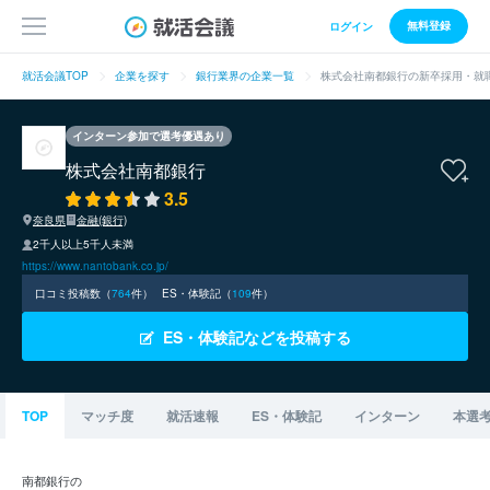
無料登録
ログイン
就活会議TOP
企業を探す
銀行業界の企業一覧
株式会社南都銀行の新卒採用・就
インターン参加で選考優遇あり
株式会社南都銀行
3.5
奈良県
金融(銀行)
2千人以上5千人未満
https://www.nantobank.co.jp/
口コミ投稿数（
764
件）
ES・体験記（
109
件）
ES・体験記などを投稿する
TOP
マッチ度
就活速報
ES・体験記
インターン
本選
南都銀行の