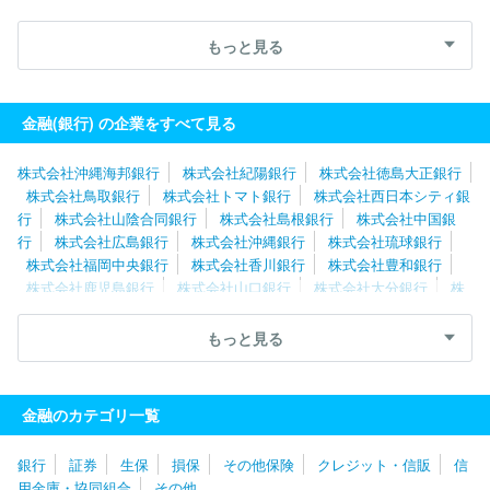
信ＳＢＩネット銀行株式会社
株式会社東日本銀行
株式会社十六
銀行
スルガ銀行株式会社
株式会社栃木銀行
株式会社筑波銀
もっと見る
行
株式会社東和銀行
株式会社北國銀行
株式会社セブン銀行
株式会社八十二長野銀行
株式会社中国銀行
株式会社肥後銀行
株式会社百五銀行
金融(銀行) の企業をすべて見る
株式会社沖縄海邦銀行
株式会社紀陽銀行
株式会社徳島大正銀行
株式会社鳥取銀行
株式会社トマト銀行
株式会社西日本シティ銀
行
株式会社山陰合同銀行
株式会社島根銀行
株式会社中国銀
行
株式会社広島銀行
株式会社沖縄銀行
株式会社琉球銀行
株式会社福岡中央銀行
株式会社香川銀行
株式会社豊和銀行
株式会社鹿児島銀行
株式会社山口銀行
株式会社大分銀行
株
式会社肥後銀行
株式会社南日本銀行
株式会社熊本銀行
株式会
社佐賀共栄銀行
株式会社四国銀行
株式会社百十四銀行
株式会
もっと見る
社筑邦銀行
株式会社伊予銀行
株式会社佐賀銀行
株式会社長崎
銀行
株式会社愛媛銀行
株式会社宮崎太陽銀行
株式会社宮崎銀
行
株式会社高知銀行
株式会社りそな銀行
スルガ銀行株式会
金融のカテゴリ一覧
社
株式会社八十二長野銀行
株式会社北國銀行
株式会社大垣共
立銀行
株式会社静岡銀行
株式会社中京銀行
株式会社十六銀
銀行
証券
生保
損保
その他保険
クレジット・信販
信
行
株式会社三重銀行
株式会社京都銀行
株式会社あいち銀行
用金庫・協同組合
その他