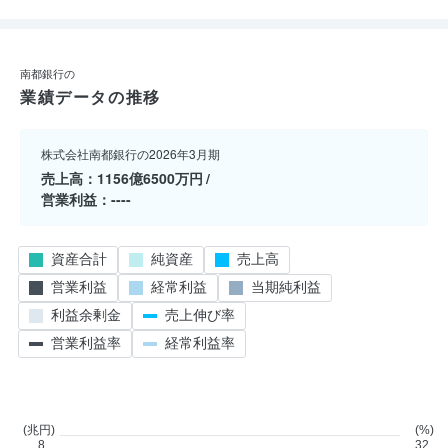
南都銀行の
業績データの推移
株式会社南都銀行の2026年3月期
売上高
1156億6500万円
営業利益
----
資産合計
純資産
売上高
営業利益
経常利益
当期純利益
利益余剰金
売上伸び率
営業利益率
経常利益率
(兆円)
(%)
8
32