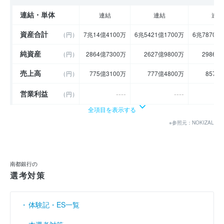
連結・単体
連結
連結
連結
資産合計
（円）
7兆14億4100万
6兆5421億1700万
6兆7870億
純資産
（円）
2864億7300万
2627億9800万
2986億
売上高
（円）
775億3100万
777億4800万
857億
営業利益
----
----
（円）
全項目を表示する
経常利益
（円）
179億8100万
63億2200万
166億
※参照元：NOKIZAL
当期純利益
（円）
118億6700万
47億3100万
120億
利益余剰金
----
----
（円）
南都銀行の
売上伸び率
選考対策
（％）
- 4.52
0.28
営業利益率
----
----
（％）
体験記・ES一覧
経常利益率
（％）
23.19
8.13