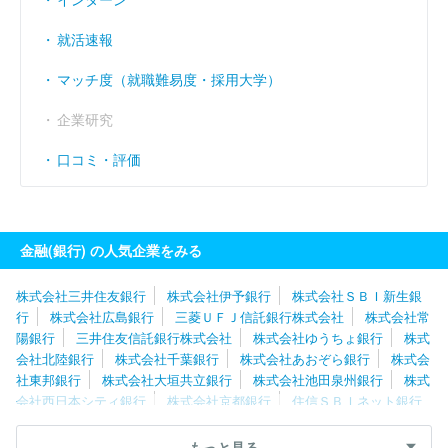
就活速報
マッチ度（就職難易度・採用大学）
企業研究
口コミ・評価
金融(銀行) の人気企業をみる
株式会社三井住友銀行
株式会社伊予銀行
株式会社ＳＢＩ新生銀
行
株式会社広島銀行
三菱ＵＦＪ信託銀行株式会社
株式会社常
陽銀行
三井住友信託銀行株式会社
株式会社ゆうちょ銀行
株式
会社北陸銀行
株式会社千葉銀行
株式会社あおぞら銀行
株式会
社東邦銀行
株式会社大垣共立銀行
株式会社池田泉州銀行
株式
会社西日本シティ銀行
株式会社京都銀行
住信ＳＢＩネット銀行
株式会社
株式会社東日本銀行
株式会社十六銀行
スルガ銀行株
式会社
株式会社栃木銀行
株式会社筑波銀行
株式会社東和銀
もっと見る