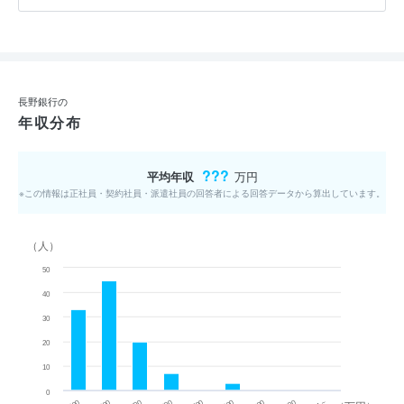
長野銀行の
年収分布
???
平均年収
万円
※この情報は正社員・契約社員・派遣社員の回答者による回答データから算出しています。
（人）
50
40
30
20
10
0