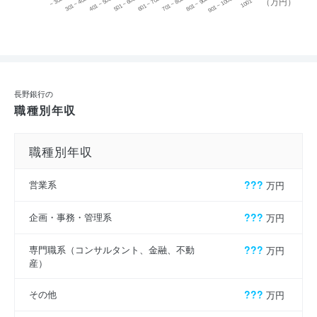
~ 300
701 ~ 800
301 ~ 400
801 ~ 900
401 ~ 500
901 ~ 1000
501 ~ 600
601 ~ 700
1001 ~
（万円）
長野銀行の
職種別年収
職種別年収
営業系
???
万円
企画・事務・管理系
???
万円
専門職系（コンサルタント、金融、不動
???
万円
産）
その他
???
万円