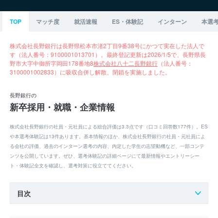
TOP
マッチ度
就活速報
ES・体験記
インターン
本選
株式会社長野銀行は長野県松本市渚2丁目9番38号にかつて実在した法人で
す（法人番号：9100001013701）。最終登記更新は2026/1/5で、長野県長
野市大字中御所字岡田178番地8
株式会社八十二長野銀行
（法人番号：
3100001002833）に吸収合併し解散、閉鎖を実施しました。
長野銀行の
新卒採用・就職・企業情報
株式会社長野銀行の社員・元社員による総合評価は3.3点です（口コミ回答数177件）。ES
や本選考体験記は13件あります。基本情報のほか、株式会社長野銀行の社員・元社員によ
る会社の評価、過去のインターン選考の内容、内定した学生の志望動機など、一部コンテ
ンツを公開しています。ぜひ、選考体験記の詳細ページにて最新情報やエントリーシー
ト・体験記全文を確認し、選考対策に役立ててください。
目次