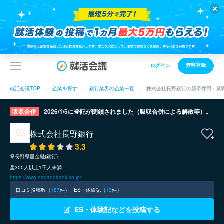
無料登録
ログイン
就活会議TOP
企業を探す
銀行業界の企業一覧
株式会社長野銀行の新卒採用・就
吸収合併
2026/1/5に登記が閉鎖されました（吸収合併による解散等）。
株式会社長野銀行
3.3
長野県
金融(銀行)
300人以上1千人未満
https://www.naganobank.co.jp/
口コミ投稿数（
187
件）
ES・体験記（
13
件）
ES・体験記などを投稿する