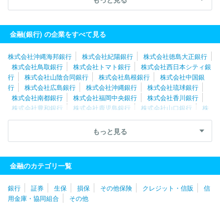
行
株式会社北國銀行
株式会社セブン銀行
株式会社八十二長野
銀行
株式会社中国銀行
株式会社肥後銀行
株式会社百五銀行
オリックス銀行株式会社
金融(銀行) の企業をすべて見る
株式会社沖縄海邦銀行
株式会社紀陽銀行
株式会社徳島大正銀行
株式会社鳥取銀行
株式会社トマト銀行
株式会社西日本シティ銀
行
株式会社山陰合同銀行
株式会社島根銀行
株式会社中国銀
行
株式会社広島銀行
株式会社沖縄銀行
株式会社琉球銀行
株式会社南都銀行
株式会社福岡中央銀行
株式会社香川銀行
株式会社豊和銀行
株式会社鹿児島銀行
株式会社山口銀行
株
式会社大分銀行
株式会社肥後銀行
株式会社南日本銀行
株式会
社熊本銀行
株式会社佐賀共栄銀行
株式会社四国銀行
株式会社
もっと見る
百十四銀行
株式会社筑邦銀行
株式会社伊予銀行
株式会社佐賀
銀行
株式会社長崎銀行
株式会社愛媛銀行
株式会社宮崎太陽銀
行
株式会社宮崎銀行
株式会社高知銀行
株式会社りそな銀行
金融のカテゴリ一覧
スルガ銀行株式会社
株式会社八十二長野銀行
株式会社北國銀
行
株式会社大垣共立銀行
株式会社静岡銀行
株式会社中京銀
銀行
証券
生保
損保
その他保険
クレジット・信販
信
行
株式会社十六銀行
株式会社三重銀行
株式会社京都銀行
用金庫・協同組合
その他
株式会社あいち銀行
株式会社滋賀銀行
株式会社三十三銀行
株式会社池田泉州銀行
株式会社百五銀行
株式会社北陸銀行