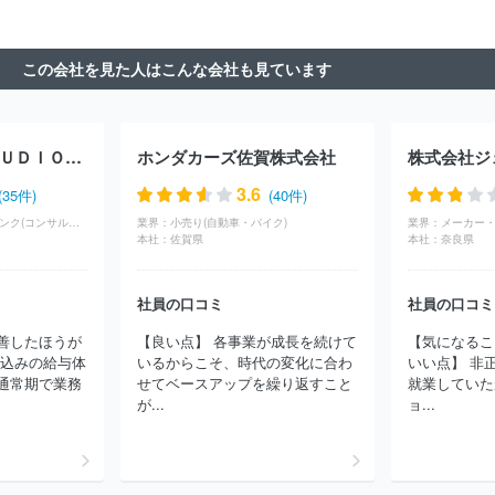
株式会社名古屋銀行
株式会社福井銀行
株式会社静岡中央銀行
株式会社福邦銀行
株式会社東邦銀行
株式会社群馬銀行
株式
会社秋田銀行
株式会社北日本銀行
株式会社みちのく銀行
株式
この会社を見た人はこんな会社も見ています
会社青森みちのく銀行
株式会社岩手銀行
株式会社山形銀行
株
式会社荘内銀行
株式会社福島銀行
株式会社北都銀行
株式会社
常陽銀行
株式会社北洋銀行
株式会社北海道銀行
株式会社東和
銀行
株式会社七十七銀行
株式会社栃木銀行
株式会社きらやか
ＤＡＴＵＭ ＳＴＵＤＩＯ株式会社
ホンダカーズ佐賀株式会社
銀行
株式会社筑波銀行
株式会社武蔵野銀行
日本銀行
株式
会社三井住友銀行
株式会社みずほ銀行
株式会社イオン銀行
株
3.6
(35件)
(40件)
式会社千葉銀行
株式会社日本カストディ銀行
株式会社ゆうちょ
コンサル・シンクタンク(コンサルティング)
業界：
小売り(自動車・バイク)
業界：
銀行
ＰａｙＰａｙ銀行株式会社
オリックス銀行株式会社
株式
本社：
佐賀県
本社：
奈良県
会社千葉興業銀行
株式会社東日本銀行
株式会社三菱ＵＦＪ銀行
株式会社東京都民銀行
日本マスタートラスト信託銀行株式会社
社員の口コミ
社員の口コミ
三菱ＵＦＪ信託銀行株式会社
株式会社セブン銀行
資産管理サー
ビス信託銀行株式会社
株式会社ＳＢＪ銀行
三井住友信託銀行株
善したほうが
【良い点】 各事業が成長を続けて
【気になるこ
式会社
住信ＳＢＩネット銀行株式会社
ａｕじぶん銀行株式会社
業込みの給与体
いるからこそ、時代の変化に合わ
いい点】 非
株式会社あおぞら銀行
株式会社ＳＢＩ新生銀行
株式会社大光銀
通常期で業務
せてベースアップを繰り返すこと
就業していた
行
株式会社横浜銀行
株式会社清水銀行
株式会社ＳＭＢＣ信託
が...
ョ...
銀行
ほか(104件)