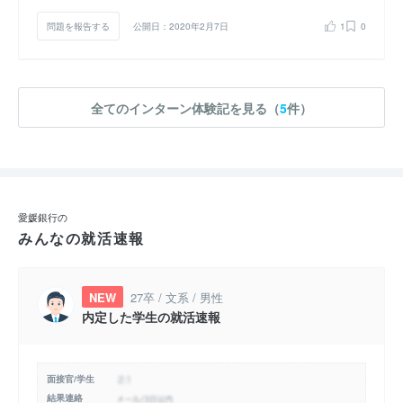
問題を報告する
公開日：2020年2月7日
1
0
全てのインターン体験記を見る（
5
件）
愛媛銀行の
みんなの就活速報
NEW
27卒 / 文系 / 男性
内定した学生の就活速報
面接官/学生
結果連絡