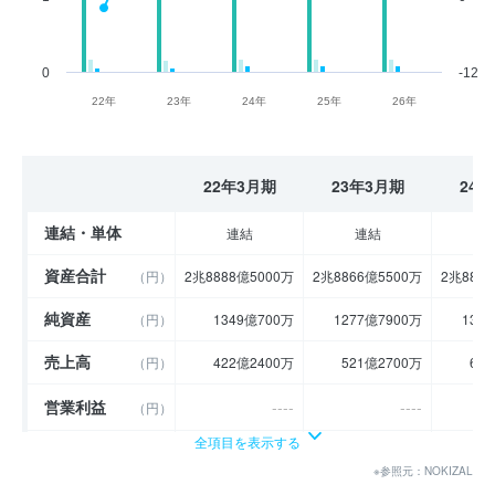
0
-12
22年
23年
24年
25年
26年
22年3月期
23年3月期
24
連結・単体
連結
連結
資産合計
（円）
2兆8888億5000万
2兆8866億5500万
2兆887
純資産
（円）
1349億700万
1277億7900万
137
売上高
（円）
422億2400万
521億2700万
65
営業利益
----
----
（円）
全項目を表示する
経常利益
（円）
93億3500万
83億5400万
7
※参照元：NOKIZAL
当期純利益
（円）
57億7900万
53億9100万
5