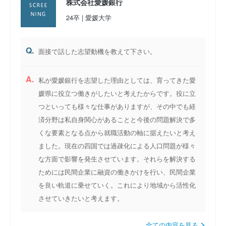
株式会社愛媛銀行
24卒 | 愛媛大学
Q.
面接で話した志望動機を教えて下さい。
A.
私が愛媛銀行を志望した理由としては、育ってきた愛
媛県に役立つ働きがしたいと考えたからです。役に立
つといっても様々な仕事がありますが、その中でも経
済分野は私自身関心があることと今後の問題解決で多
くな要素となる点から就職活動の軸に据えたいと考え
ました。現在の四国では過疎化による人口問題が様々
な方面で影響を発生させています。それらを解決する
ためには民間企業に融資の働きかけを行い、民間企業
を良い軌道に乗せていく。これにより地域から活性化
させていきたいと考えます。
全ての内容を見る