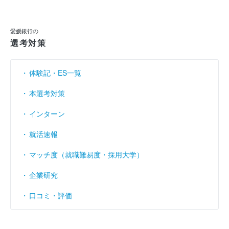
利益余剰金
----
----
（円）
愛媛銀行の
売上伸び率
選考対策
（％）
- 1.91
23.45
営業利益率
----
----
（％）
体験記・ES一覧
経常利益率
（％）
22.11
16.03
本選考対策
インターン
就活速報
マッチ度（就職難易度・採用大学）
企業研究
口コミ・評価