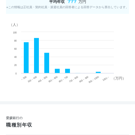
???
平均年収
万円
※この情報は正社員・契約社員・派遣社員の回答者による回答データから算出しています。
（人）
100
80
60
40
20
0
~ 300
701 ~ 800
301 ~ 400
801 ~ 900
401 ~ 500
901 ~ 1000
501 ~ 600
601 ~ 700
1001 ~
（万円）
愛媛銀行の
職種別年収