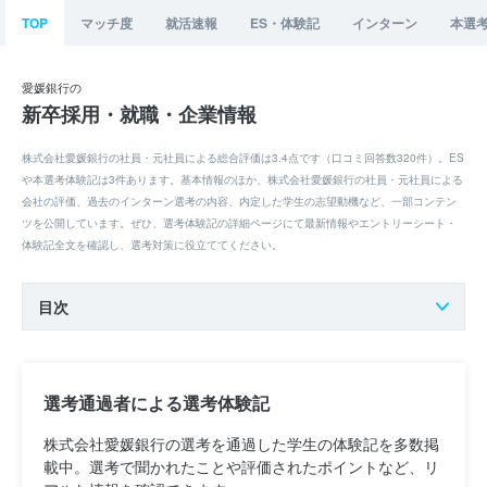
TOP
マッチ度
就活速報
ES・体験記
インターン
本選
愛媛銀行の
新卒採用・就職・企業情報
株式会社愛媛銀行の社員・元社員による総合評価は3.4点です（口コミ回答数320件）。ES
や本選考体験記は3件あります。基本情報のほか、株式会社愛媛銀行の社員・元社員による
会社の評価、過去のインターン選考の内容、内定した学生の志望動機など、一部コンテン
ツを公開しています。ぜひ、選考体験記の詳細ページにて最新情報やエントリーシート・
体験記全文を確認し、選考対策に役立ててください。
目次
選考通過者による選考体験記
株式会社愛媛銀行の選考を通過した学生の体験記を多数掲
載中。選考で聞かれたことや評価されたポイントなど、リ