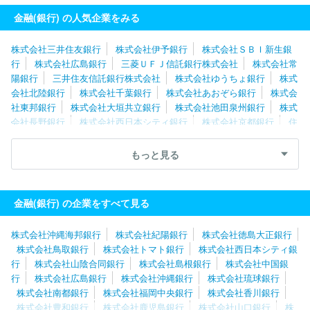
金融(銀行) の人気企業をみる
株式会社三井住友銀行
株式会社伊予銀行
株式会社ＳＢＩ新生銀
行
株式会社広島銀行
三菱ＵＦＪ信託銀行株式会社
株式会社常
陽銀行
三井住友信託銀行株式会社
株式会社ゆうちょ銀行
株式
会社北陸銀行
株式会社千葉銀行
株式会社あおぞら銀行
株式会
社東邦銀行
株式会社大垣共立銀行
株式会社池田泉州銀行
株式
会社長野銀行
株式会社西日本シティ銀行
株式会社京都銀行
住
信ＳＢＩネット銀行株式会社
株式会社東日本銀行
株式会社十六
銀行
スルガ銀行株式会社
株式会社栃木銀行
株式会社筑波銀
もっと見る
行
株式会社東和銀行
株式会社北國銀行
株式会社セブン銀行
株式会社八十二長野銀行
株式会社中国銀行
株式会社肥後銀行
株式会社百五銀行
金融(銀行) の企業をすべて見る
株式会社沖縄海邦銀行
株式会社紀陽銀行
株式会社徳島大正銀行
株式会社鳥取銀行
株式会社トマト銀行
株式会社西日本シティ銀
行
株式会社山陰合同銀行
株式会社島根銀行
株式会社中国銀
行
株式会社広島銀行
株式会社沖縄銀行
株式会社琉球銀行
株式会社南都銀行
株式会社福岡中央銀行
株式会社香川銀行
株式会社豊和銀行
株式会社鹿児島銀行
株式会社山口銀行
株