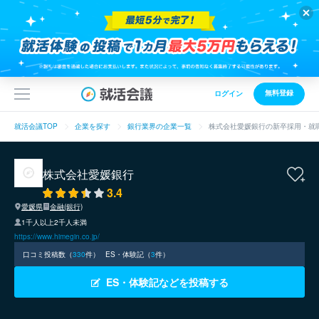
無料登録
ログイン
就活会議TOP
企業を探す
銀行業界の企業一覧
株式会社愛媛銀行の新卒採用・就
株式会社愛媛銀行
3.4
愛媛県
金融(銀行)
1千人以上2千人未満
https://www.himegin.co.jp/
口コミ投稿数（
330
件）
ES・体験記（
3
件）
ES・体験記などを投稿する