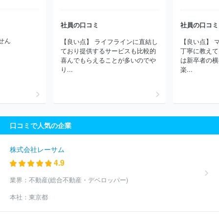
葉興業銀行
株式会社東日本銀行
株式会社三菱ＵＦＪ銀行
株式
会社東京都民銀行
日本マスタートラスト信託銀行株式会社
三菱
社員の口コミ
社員の口コミ
ＵＦＪ信託銀行株式会社
株式会社セブン銀行
資産管理サービス
信託銀行株式会社
株式会社ＳＢＪ銀行
三井住友信託銀行株式会
せん
【良い点】 ライフラインに直結し
【良い点】 
社
住信ＳＢＩネット銀行株式会社
ａｕじぶん銀行株式会社
株
ており提供するサービスも比較的
丁寧に教えて
式会社あおぞら銀行
株式会社ＳＢＩ新生銀行
株式会社大光銀行
喜んでもらえることが多いのでや
は新卒者の横
株式会社横浜銀行
株式会社清水銀行
株式会社ＳＭＢＣ信託銀
り...
楽...
行
ほか(104件)
口コミで人気の企業
株式会社レーサム
4.9
業界：
不動産(総合不動産・デベロッパー)
本社：
東京都