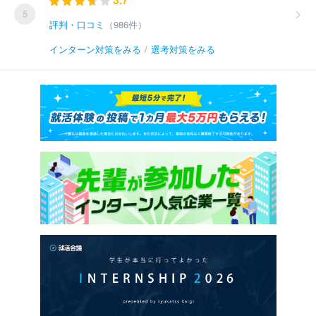
5
評判・口コミ
（986件）
インターン対策をみる
/
選考対策をみる