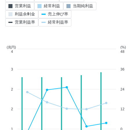
営業利益
経常利益
当期純利益
利益余剰金
売上伸び率
営業利益率
経常利益率
(兆円)
(%)
4
48
3
36
2
24
2
12
1
0