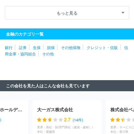
式会社大分銀行
株式会社肥後銀行
株式会社南日本銀行
株式会
社熊本銀行
株式会社佐賀共栄銀行
株式会社四国銀行
株式会社
もっと見る
百十四銀行
株式会社筑邦銀行
株式会社伊予銀行
株式会社佐賀
銀行
株式会社長崎銀行
株式会社宮崎太陽銀行
株式会社宮崎銀
行
株式会社高知銀行
株式会社りそな銀行
スルガ銀行株式会
金融のカテゴリ一覧
社
株式会社八十二長野銀行
株式会社北國銀行
株式会社大垣共
立銀行
株式会社静岡銀行
株式会社中京銀行
株式会社十六銀
銀行
証券
生保
損保
その他保険
クレジット・信販
信
行
株式会社三重銀行
株式会社京都銀行
株式会社あいち銀行
用金庫・協同組合
その他
株式会社滋賀銀行
株式会社三十三銀行
株式会社池田泉州銀行
株式会社百五銀行
株式会社北陸銀行
株式会社長野銀行
株式
会社名古屋銀行
株式会社福井銀行
株式会社静岡中央銀行
株式
会社福邦銀行
株式会社東邦銀行
株式会社群馬銀行
株式会社秋
田銀行
株式会社北日本銀行
株式会社みちのく銀行
株式会社青
この会社を見た人はこんな会社も見ています
森みちのく銀行
株式会社岩手銀行
株式会社山形銀行
株式会社
荘内銀行
株式会社福島銀行
株式会社北都銀行
株式会社常陽銀
行
株式会社北洋銀行
株式会社北海道銀行
株式会社東和銀行
株式会社七十七銀行
株式会社栃木銀行
株式会社きらやか銀行
株式会社ひろぎんホールディングス
大一ガス株式会社
株式会社ベ
株式会社筑波銀行
株式会社武蔵野銀行
日本銀行
株式会社三
井住友銀行
株式会社みずほ銀行
株式会社イオン銀行
株式会社
2.7
)
(14件)
千葉銀行
株式会社日本カストディ銀行
株式会社ゆうちょ銀行
業界：
商社・卸(専門商社（建築・建材）)
業界：
サービス(
ＰａｙＰａｙ銀行株式会社
オリックス銀行株式会社
株式会社千
本社：
愛媛県
本社：
香川県