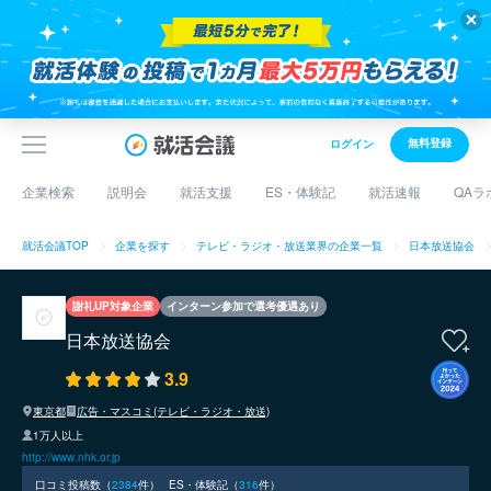
無料登録
ログイン
企業検索
説明会
就活支援
ES・体験記
就活速報
QAラ
就活会議TOP
企業を探す
テレビ・ラジオ・放送業界の企業一覧
日本放送協会
謝礼UP対象企業
インターン参加で選考優遇あり
日本放送協会
3.9
東京都
広告・マスコミ(テレビ・ラジオ・放送)
1万人以上
http://www.nhk.or.jp
口コミ投稿数（
2384
件）
ES・体験記（
316
件）