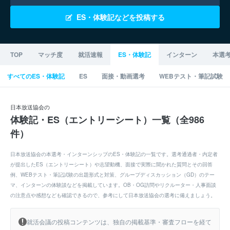
ES・体験記などを投稿する
TOP
マッチ度
就活速報
ES・体験記
インターン
本選
すべてのES・体験記
ES
面接・動画選考
WEBテスト・筆記試験
日本放送協会の
体験記・ES（エントリーシート）一覧（全986
件）
日本放送協会の本選考・インターンシップのES・体験記の一覧です。選考通過者・内定者
が提出したES（エントリーシート）や志望動機、面接で実際に聞かれた質問とその回答
例、WEBテスト・筆記試験の出題形式と対策、グループディスカッション（GD）のテー
マ、インターンの体験談などを掲載しています。OB・OG訪問やリクルーター・人事面談
の注意点や感想なども確認できるので、参考にして日本放送協会の選考に備えましょう。
就活会議の投稿コンテンツは、独自の掲載基準・審査フローを経て