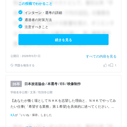
この投稿でわかること
インターン・選考の詳細
通過者の対策方法
注意すべきこと
続きを見る
すべての内容を見る
公開日：2026年5月1日
問題を報告する
0
1
日本放送協会 / 本選考 / ES / 映像制作
26卒
学校名非公開 / 文系 / 性別非公開
【あなたが働く場としてＮＨＫを志望した理由と、ＮＨＫでやってみ
たい仕事(「希望する業務」第１希望)を具体的に述べてください。...
3人
が「いいね・保存」しました