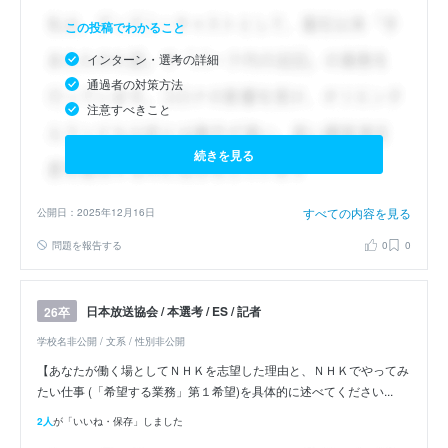
この投稿でわかること
インターン・選考の詳細
通過者の対策方法
注意すべきこと
続きを見る
すべての内容を見る
公開日：2025年12月16日
問題を報告する
0
0
日本放送協会 / 本選考 / ES / 記者
26卒
学校名非公開 / 文系 / 性別非公開
【あなたが働く場としてＮＨＫを志望した理由と、ＮＨＫでやってみ
たい仕事 (「希望する業務」第１希望)を具体的に述べてください...
2人
が「いいね・保存」しました