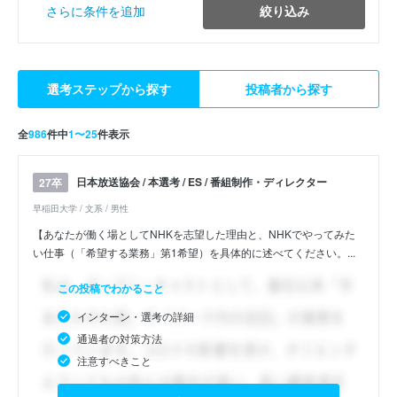
絞り込み
さらに条件を追加
選考ステップから探す
投稿者から探す
全
986
件中
1〜25
件表示
日本放送協会 / 本選考 / ES / 番組制作・ディレクター
27卒
早稲田大学 / 文系 / 男性
【あなたが働く場としてNHKを志望した理由と、NHKでやってみた
い仕事（「希望する業務」第1希望）を具体的に述べてください。...
この投稿でわかること
インターン・選考の詳細
通過者の対策方法
注意すべきこと