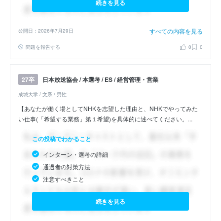
続きを見る
すべての内容を見る
公開日：2026年7月29日
問題を報告する
0
0
日本放送協会 / 本選考 / ES / 経営管理・営業
27卒
成城大学 / 文系 / 男性
【あなたが働く場としてNHKを志望した理由と、NHKでやってみた
い仕事(「希望する業務」第１希望)を具体的に述べてください。...
この投稿でわかること
インターン・選考の詳細
通過者の対策方法
注意すべきこと
続きを見る