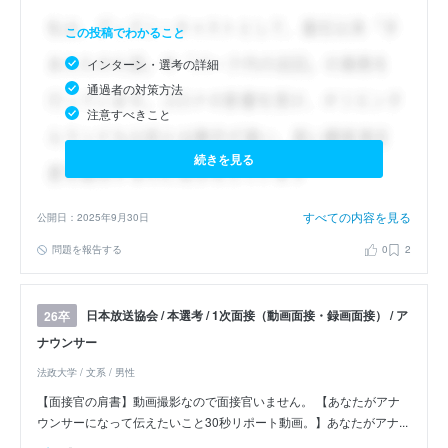
この投稿でわかること
インターン・選考の詳細
通過者の対策方法
注意すべきこと
続きを見る
すべての内容を見る
公開日：2025年9月30日
問題を報告する
0
2
日本放送協会 / 本選考 / 1次面接（動画面接・録画面接） / ア
26卒
ナウンサー
法政大学 / 文系 / 男性
【面接官の肩書】動画撮影なので面接官いません。 【あなたがアナ
ウンサーになって伝えたいこと30秒リポート動画。】あなたがアナ...