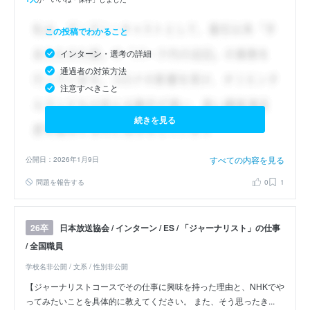
この投稿でわかること
インターン・選考の詳細
通過者の対策方法
注意すべきこと
続きを見る
すべての内容を見る
公開日：2026年1月9日
問題を報告する
0
1
日本放送協会 / インターン / ES / 「ジャーナリスト」の仕事
26卒
/ 全国職員
学校名非公開 / 文系 / 性別非公開
【ジャーナリストコースでその仕事に興味を持った理由と、NHKでや
ってみたいことを具体的に教えてください。 また、そう思ったき...