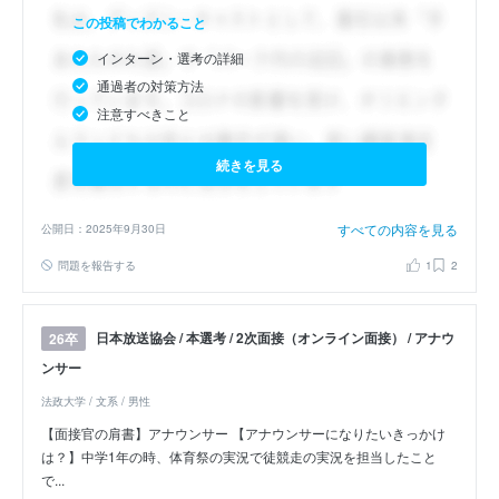
この投稿でわかること
インターン・選考の詳細
通過者の対策方法
注意すべきこと
続きを見る
すべての内容を見る
公開日：2025年9月30日
問題を報告する
1
2
日本放送協会 / 本選考 / 2次面接（オンライン面接） / アナウ
26卒
ンサー
法政大学 / 文系 / 男性
【面接官の肩書】アナウンサー 【アナウンサーになりたいきっかけ
は？】中学1年の時、体育祭の実況で徒競走の実況を担当したこと
で...