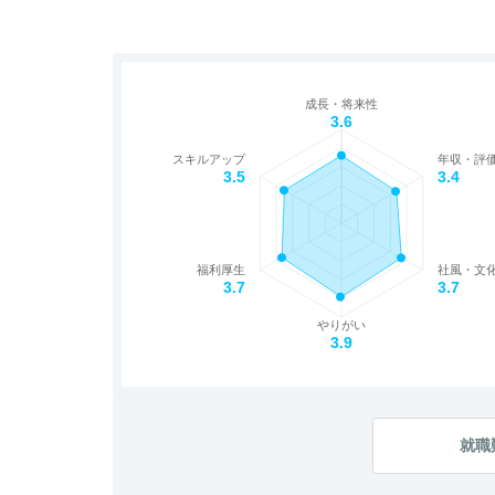
成長・将来性
3.6
スキルアップ
年収・評
3.5
3.4
福利厚生
社風・文
3.7
3.7
やりがい
3.9
就職