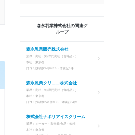
森永乳業株式会社の関連グ
ループ
森永乳業販売株式会社
業界：
商社・卸(専門商社（食料品）)
本社：
東京都
口コミ投稿数
54件
ES・体験記
4件
森永乳業クリニコ株式会社
業界：
商社・卸(専門商社（食料品）)
本社：
東京都
口コミ投稿数
241件
ES・体験記
84件
株式会社ナポリアイスクリーム
業界：
メーカー・製造業(食品・飲料)
本社：
東京都