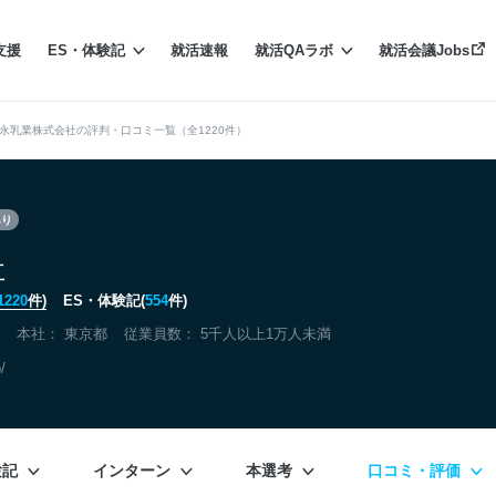
支援
ES・体験記
就活速報
就活QAラボ
就活会議Jobs
永乳業株式会社の評判・口コミ一覧（全1220件）
あり
社
1220
件)
ES・体験記(
554
件)
本社：
東京都
従業員数： 5千人以上1万人未満
/
験記
インターン
本選考
口コミ・評価