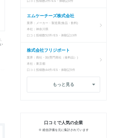
口コミ投稿数
2件
ES・体験記
0件
エムケーチーズ株式会社
業界：
メーカー・製造業(食品・飲料)
本社：
神奈川県
口コミ投稿数
52件
ES・体験記
13件
が、
い
株式会社フリジポート
業界：
商社・卸(専門商社（食料品）)
本社：
東京都
口コミ投稿数
44件
ES・体験記
5件
もっと見る
口コミで人気の企業
※ 総合評価を元に集計されています