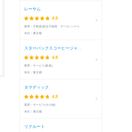
レーサム
4.9
業界：
不動産(総合不動産・デベロッパー)
本社：
東京都
スターバックスコーヒージャパン
4.8
業界：
サービス(飲食)
本社：
東京都
タマディック
4.8
業界：
サービス(その他)
本社：
東京都
リクルート