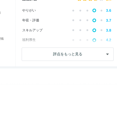
やりがい
3.6
価
年収・評価
3.7
スキルアップ
3.8
理職
福利厚生
4.2
成長・将来性
3.5
評点をもっと見る
社員・管理職
3.8
ワークライフ
3.7
女性の働きやすさ
4.3
入社後のギャップ
3.8
退職理由
3.0