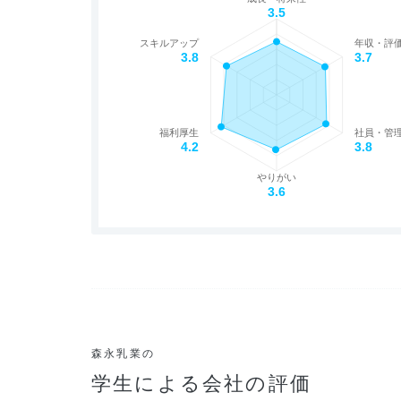
3.5
スキルアップ
年収・評
3.8
3.7
福利厚生
社員・管
4.2
3.8
やりがい
3.6
森永乳業の
学生による会社の評価