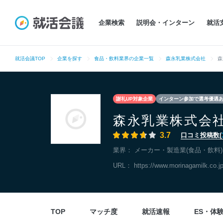
企業検索
説明会・インターン
就活
就活会議TOP
企業を探す
食品・飲料業界の企業一覧
森永乳業株式会社
森
謝礼UP対象企業
インターン参加で選考優遇
森永乳業株式会
3.7
口コミ投稿数(
業界：
メーカー・製造業(食品・飲料)
URL：
https://www.morinagamilk.co.jp
TOP
マッチ度
就活速報
ES・体