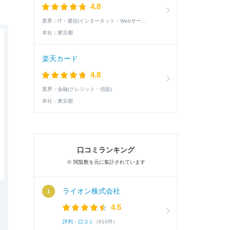
4.8
業界：
IT・通信(インターネット・Webサービス)
本社：
東京都
楽天カード
4.8
業界：
金融(クレジット・信販)
本社：
東京都
口コミランキング
※ 閲覧数を元に集計されています
ライオン株式会社
4.5
評判・口コミ
（810件）