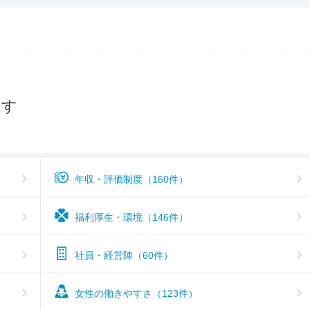
入社後のギャップ
3.5
入社難易度
3.7
おすすめ度
3.6
探す
年収・評価制度（160件）
福利厚生・環境（146件）
社員・経営陣（60件）
女性の働きやすさ（123件）