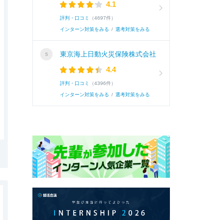
4.1
評判・口コミ
（4697件）
インターン対策をみる
/
選考対策をみる
東京海上日動火災保険株式会社
4.4
評判・口コミ
（4396件）
インターン対策をみる
/
選考対策をみる