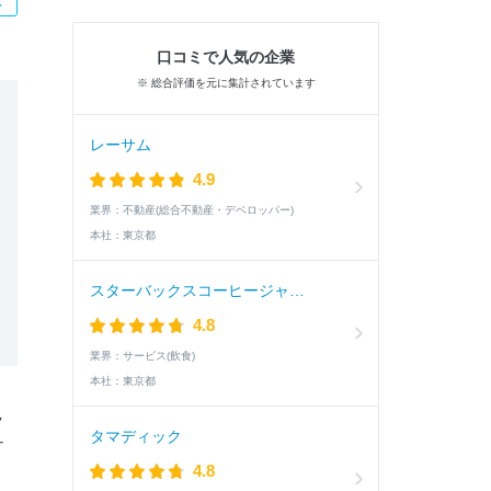
口コミで人気の企業
※ 総合評価を元に集計されています
レーサム
4.9
業界：
不動産(総合不動産・デベロッパー)
本社：
東京都
スターバックスコーヒージャパン
4.8
業界：
サービス(飲食)
本社：
東京都
ク
タマディック
ナ
4.8