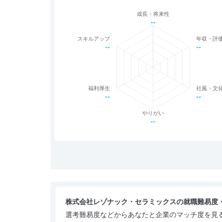
成長・将来性
--
スキルアップ
年収・評
--
--
福利厚生
社風・文
--
--
やりがい
--
株式会社レゾナック・セラミックスの就職難易度
選考難易度などからあなたと企業のマッチ度を見