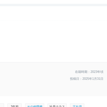
--
入社難易度
--
おすすめ度
在籍時期：2023年頃
投稿日：2025年1月31日
性
3年前
その他職種
社員クラス
正社員