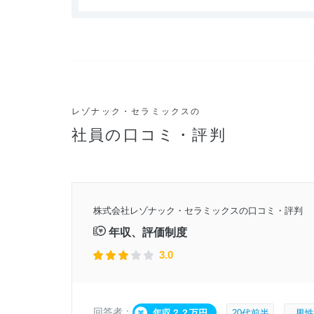
レゾナック・セラミックスの
社員の口コミ・評判
3年頃
株式会社レゾナック・セラミックスの口コミ・評判
月31日
年収、評価制度
3.0
回答者：
年収？？万円
20代前半
男