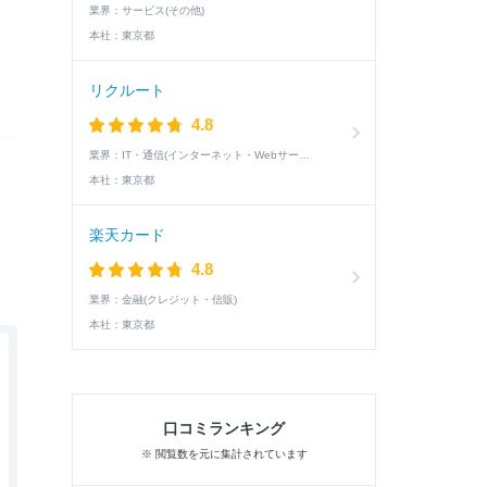
業界：
サービス(その他)
本社：
東京都
リクルート
4.8
業界：
IT・通信(インターネット・Webサービス)
本社：
東京都
楽天カード
4.8
業界：
金融(クレジット・信販)
本社：
東京都
口コミランキング
※ 閲覧数を元に集計されています