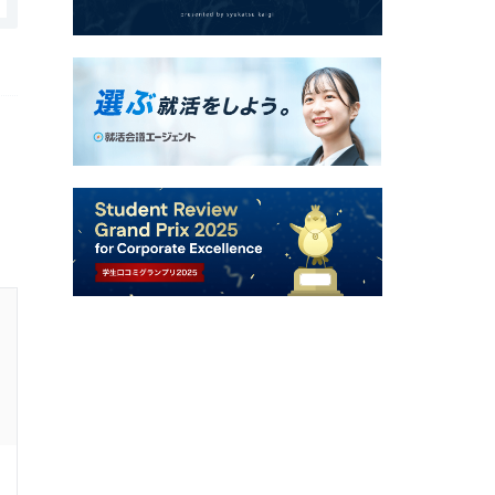
株式会社レゾナック・セラミックスの口コミ・評判
ワークライフバランス
4.0
回答者：
20代前半
男性
3年前
その他職種