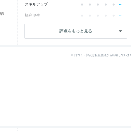
--
スキルアップ
理職
--
福利厚生
--
成長・将来性
評点をもっと見る
--
社員・管理職
ワークライフ
3.8
※ 口コミ・評点は転職会議から転載していま
--
女性の働きやすさ
--
入社後のギャップ
--
退職理由