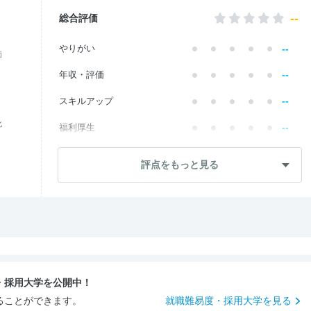
--
総合評価
--
やりがい
価
--
年収・評価
--
スキルアップ
化
--
福利厚生
--
成長・将来性
評点をもっと見る
--
社員・管理職
--
ワークライフ
--
社風・文化
--
女性の働きやすさ
・採用大学を公開中！
--
入社後のギャップ
ることができます。
就職難易度・採用大学を見る