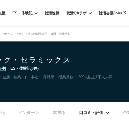
支援
ES・体験記
就活速報
就活QAラボ
就活会議Jobs
レゾナック・セラミックスの新卒採用・就職・企業情報
ック・セラミックス
2
件)
ES・体験記(
0
件)
・金属・鉱業）)
本社：
長野県
従業員数： 300人以上1千人未満
験記
インターン
本選考
口コミ・評価
企