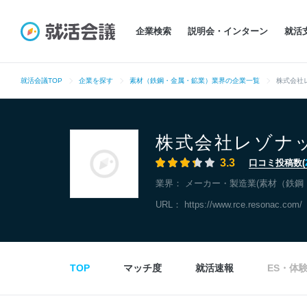
企業検索
説明会・インターン
就活
就活会議TOP
企業を探す
素材（鉄鋼・金属・鉱業）業界の企業一覧
株式会社
株式会社レゾナ
3.3
口コミ投稿数(
業界：
メーカー・製造業(素材（鉄鋼
URL：
https://www.rce.resonac.com/
TOP
マッチ度
就活速報
ES・体