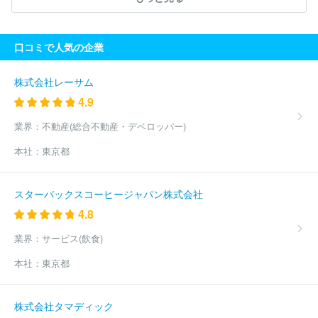
会社
日揮ホールディングス株式会社
株式会社すいぱと
三井不
動産リフォーム株式会社
住友林業株式会社
株式会社テクノ菱和
菊池建設株式会社
三菱ケミカルエンジニアリング株式会社
株式
口コミで人気の企業
会社ＡＱ Ｇｒｏｕｐ
西松建設株式会社
住友林業ホームテック
株式会社
戸田建設株式会社
株式会社ＮＩＰＰＯ
旭化成リフォ
ーム株式会社
東光電気工事株式会社
株式会社カンドー
住友林
株式会社レーサム
業アーキテクノ株式会社
清水建設株式会社
株式会社アドックイ
4.9
ンターナショナル
太平電業株式会社
中国塗料株式会社
中日本
ハイウェイ・エンジニアリング東京株式会社
奈良建設株式会社
業界：
不動産(総合不動産・デベロッパー)
株式会社東京エネシス
株式会社大林組
鉄建建設株式会社
新
本社：
東京都
菱冷熱工業株式会社
株式会社ダイキンアプライドシステムズ
東
洋エンジニアリング株式会社
株式会社朝日工業社
大坪電気株式
会社
富士電機Ｅ＆Ｃ株式会社
広島建設株式会社
サンライズ・
スターバックスコーヒージャパン株式会社
エンジニアリング株式会社
株式会社サンテック
タマホーム株式
4.8
会社
三井住友建設株式会社
株式会社熊谷組
前田建設工業株式
会社
株式会社フソウ
ショーボンド建設株式会社
日本コムシス
業界：
サービス(飲食)
株式会社
東急建設株式会社
株式会社フジタ
三菱電機ビルソリ
ューションズ株式会社
株式会社太平エンジニアリング
株式会社
本社：
東京都
関電工
三機工業株式会社
株式会社田中建設
日本電設工業株式
会社
セキスイハイム中四国株式会社
ほか(14066件)
株式会社タマディック