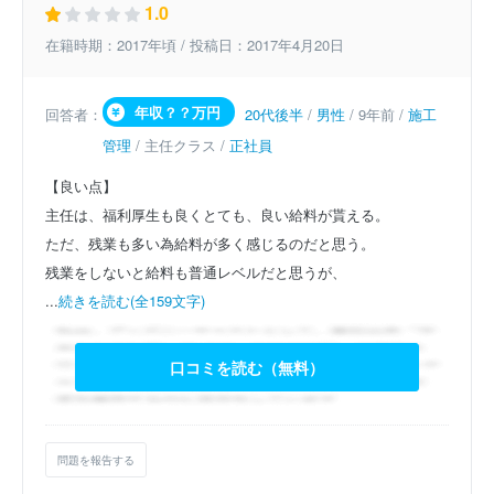
1.0
在籍時期：2017年頃 / 投稿日：2017年4月20日
年収？？万円
回答者：
20代後半
/
男性
/ 9年前 /
施工
管理
/ 主任クラス /
正社員
【良い点】
主任は、福利厚生も良くとても、良い給料が貰える。
ただ、残業も多い為給料が多く感じるのだと思う。
残業をしないと給料も普通レベルだと思うが、
...
続きを読む(全159文字)
口コミを読む（無料）
問題を報告する