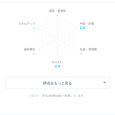
成長・将来性
--
スキルアップ
年収・評価
--
2.4
福利厚生
社員・管理職
--
--
やりがい
2.4
評点をもっと見る
※ 口コミ・評点は転職会議から転載しています。