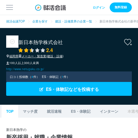
無料登録
ログイン
就活会議TOP
企業を探す
建設・設備業界の企業一覧
新日本熱学株式会社の新卒
新日本熱学株式会社
2.4
福岡県
メーカー・製造業(建設・設備)
100人以上300人未満
http://www.netugaku.co.jp/
口コミ投稿数（
4
件）
ES・体験記（
1
件）
ES・体験記などを投稿する
TOP
マッチ度
就活速報
ES・体験記
インターン
本選
新日本熱学の
新卒採用・就職・企業情報