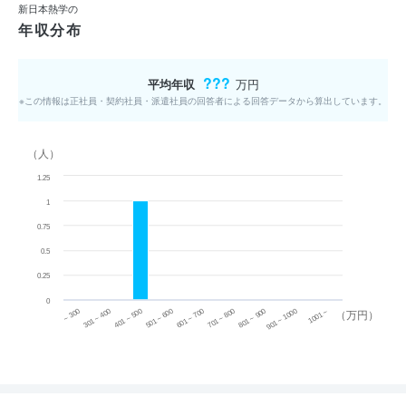
新日本熱学の
年収分布
???
平均年収
万円
※この情報は正社員・契約社員・派遣社員の回答者による回答データから算出しています。
（人）
1.25
1
0.75
0.5
0.25
0
~ 300
701 ~ 800
301 ~ 400
801 ~ 900
401 ~ 500
901 ~ 1000
501 ~ 600
601 ~ 700
1001 ~
（万円）