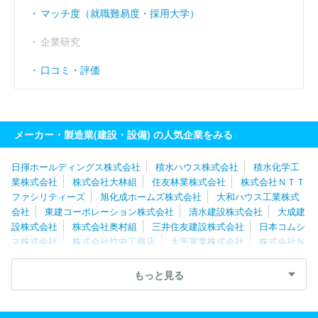
マッチ度（就職難易度・採用大学）
企業研究
口コミ・評価
メーカー・製造業(建設・設備) の人気企業をみる
日揮ホールディングス株式会社
積水ハウス株式会社
積水化学工
業株式会社
株式会社大林組
住友林業株式会社
株式会社ＮＴＴ
ファシリティーズ
旭化成ホームズ株式会社
大和ハウス工業株式
会社
東建コーポレーション株式会社
清水建設株式会社
大成建
設株式会社
株式会社奥村組
三井住友建設株式会社
日本コムシ
ス株式会社
株式会社竹中工務店
太平電業株式会社
株式会社Ｎ
ＩＰＰＯ
新菱冷熱工業株式会社
三機工業株式会社
株式会社熊
谷組
三菱電機ビルソリューションズ株式会社
住友林業ホームテ
もっと見る
ック株式会社
戸田建設株式会社
三井ホーム株式会社
大和ハウ
スリフォーム株式会社
西松建設株式会社
株式会社関電工
株式
会社朝日工業社
株式会社きんでん
タマホーム株式会社