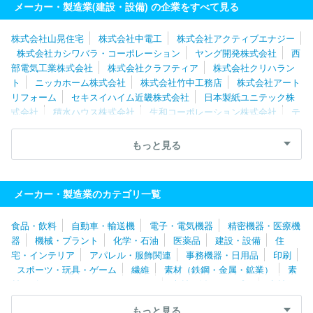
メーカー・製造業(建設・設備) の企業をすべて見る
株式会社山晃住宅
株式会社中電工
株式会社アクティブエナジー
株式会社カシワバラ・コーポレーション
ヤング開発株式会社
西
部電気工業株式会社
株式会社クラフティア
株式会社クリハラン
ト
ニッカホーム株式会社
株式会社竹中工務店
株式会社アート
リフォーム
セキスイハイム近畿株式会社
日本製紙ユニテック株
式会社
積水ハウス株式会社
生和コーポレーション株式会社
テ
レニシ株式会社
株式会社トーエネック
株式会社ナサホーム
株
式会社平成建設
大和ハウスリフォーム株式会社
株式会社きんで
もっと見る
ん
東建コーポレーション株式会社
株式会社カクダイ
積水化学
工業株式会社
住友電設株式会社
株式会社塩浜工業
株式会社奥
村組
ダイダン株式会社
株式会社ＪＲ西日本レールテック
シー
メーカー・製造業のカテゴリ一覧
キューブ株式会社
大和ハウス工業株式会社
株式会社リープ
株
式会社シーテック
日本住宅株式会社
株式会社佐伯工務店
株式
食品・飲料
自動車・輸送機
電子・電気機器
精密機器・医療機
会社富士住建
松井産業株式会社
栃木セキスイハイム株式会社
器
機械・プラント
化学・石油
医薬品
建設・設備
住
コスモシステム株式会社
株式会社ＮＴＴファシリティーズ
大成
宅・インテリア
アパレル・服飾関連
事務機器・日用品
印刷
建設株式会社
三井デザインテック株式会社
株式会社フレッシュ
スポーツ・玩具・ゲーム
繊維
素材（鉄鋼・金属・鉱業）
素
ハウス
旭化成ホームズ株式会社
国土防災技術株式会社
三井ホ
材（ゴム・ガラス・セラミックス）
素材（紙・パルプ）
素材
ーム株式会社
ＮＥＣファシリティーズ株式会社
株式会社パルコ
（その他）
農林・水産
たばこ・飼料
その他
スペースシステムズ
スターツＣＡＭ株式会社
住友林業緑化株式
もっと見る