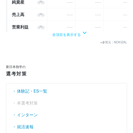
純資産
----
----
----
（円）
売上高
----
----
----
（円）
営業利益
----
----
----
（円）
全項目を表示する
経常利益
----
----
----
（円）
※参照元：NOKIZAL
当期純利益
（円）
3億600万
6億4600万
4億5800万
利益余剰金
（円）
36億6100万
42億500万
44億4800万
新日本熱学の
選考対策
売上伸び率
----
----
----
（％）
営業利益率
----
----
----
（％）
体験記・ES一覧
経常利益率
----
----
----
（％）
本選考対策
インターン
就活速報