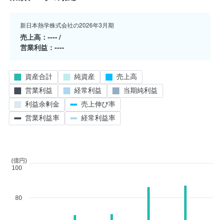
新日本熱学株式会社の2026年3月期
売上高
----
営業利益
----
資産合計
純資産
売上高
営業利益
経常利益
当期純利益
利益余剰金
売上伸び率
営業利益率
経常利益率
(億円)
100
80