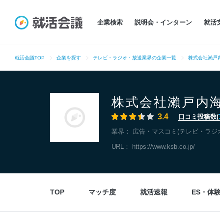
企業検索
説明会・インターン
就活
就活会議TOP
企業を探す
テレビ・ラジオ・放送業界の企業一覧
株式会社瀨戸
株式会社瀨戸内
3.4
口コミ投稿数(
業界：
広告・マスコミ(テレビ・ラジ
URL：
https://www.ksb.co.jp/
TOP
マッチ度
就活速報
ES・体