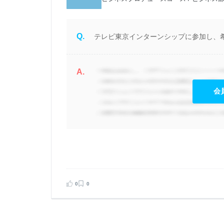
Q.
テレビ東京インターンシップに参加し、
A.
会
見る
告する
0
0