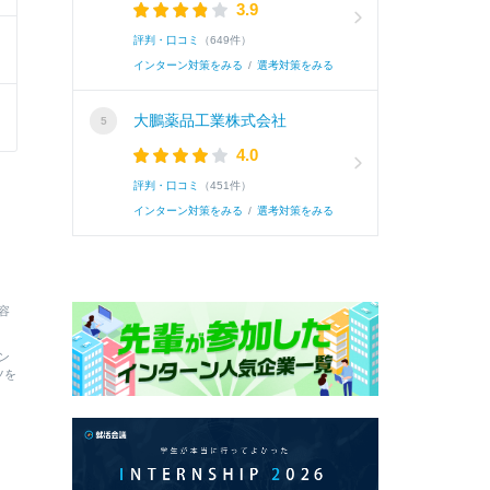
3.9
評判・口コミ
（649件）
インターン対策をみる
/
選考対策をみる
大鵬薬品工業株式会社
4.0
評判・口コミ
（451件）
インターン対策をみる
/
選考対策をみる
容
ン
ツを