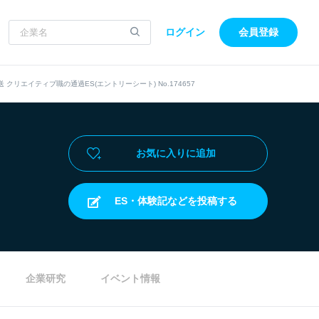
ログイン
会員登録
送 クリエイティブ職の通過ES(エントリーシート) No.174657
お気に入りに追加
ES・体験記などを投稿する
企業研究
イベント情報