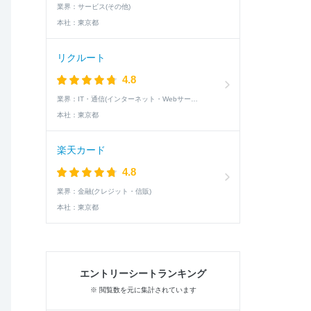
業界：
サービス(その他)
本社：
東京都
リクルート
4.8
業界：
IT・通信(インターネット・Webサービス)
本社：
東京都
楽天カード
4.8
業界：
金融(クレジット・信販)
本社：
東京都
エントリーシートランキング
※ 閲覧数を元に集計されています