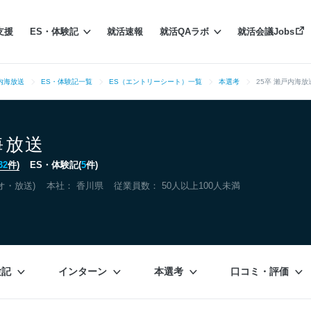
支援
ES・体験記
就活速報
就活QAラボ
就活会議Jobs
内海放送
ES・体験記一覧
ES（エントリーシート）一覧
本選考
25卒 瀨戸内海放
海放送
32
件)
ES・体験記(
5
件)
オ・放送)
本社：
香川県
従業員数： 50人以上100人未満
験記
インターン
本選考
口コミ・評価