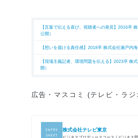
【言葉で伝える喜び、視聴者への発見】2016卒 株式
公開）
【想いを届ける責任感】2018卒 株式会社瀨戸内海放送
【現場主義記者、環境問題を伝える】2023卒 株式会
開）
広告・マスコミ (テレビ・ラジ
株式会社テレビ東京
過
ビジネスプロデュースコース / ビジネス