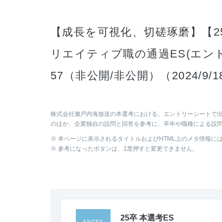
【成長を可視化、切磋琢磨】【25
リエイティブ職の通過ES(エントリ
57（非公開/非公開）（2024/9/
株式会社瀨戸内海放送の本選考における、エントリーシートで出
のほか、企業独自の設問と回答を参考に、卒年や職種による設
※ 本ページに表示されるタイトルおよびHTML上のメタ情報に
※ 参考になったボタンは、1度押すと変更できません。
25卒 本選考ES