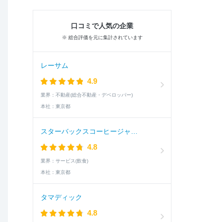
口コミで人気の企業
※ 総合評価を元に集計されています
レーサム
4.9
業界：
不動産(総合不動産・デベロッパー)
本社：
東京都
スターバックスコーヒージャパン
4.8
業界：
サービス(飲食)
本社：
東京都
タマディック
4.8