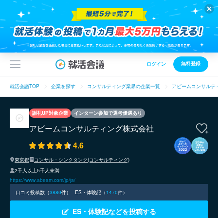
無料登録
ログイン
就活会議TOP
企業を探す
コンサルティング業界の企業一覧
アビームコンサルテ
謝礼UP対象企業
インターン参加で選考優遇あり
アビームコンサルティング株式会社
4.6
東京都
コンサル・シンクタンク(コンサルティング)
2千人以上5千人未満
https://www.abeam.com/jp/ja/
口コミ投稿数（
3880
件）
ES・体験記（
1470
件）
ES・体験記などを投稿する