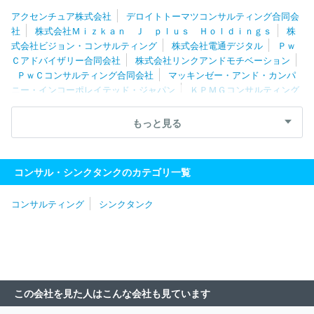
アクセンチュア株式会社
デロイトトーマツコンサルティング合同会
社
株式会社Ｍｉｚｋａｎ Ｊ ｐｌｕｓ Ｈｏｌｄｉｎｇｓ
株
式会社ビジョン・コンサルティング
株式会社電通デジタル
Ｐｗ
Ｃアドバイザリー合同会社
株式会社リンクアンドモチベーション
ＰｗＣコンサルティング合同会社
マッキンゼー・アンド・カンパ
ニー・インコーポレイテッド・ジャパン
ＫＰＭＧコンサルティング
株式会社
株式会社船井総合研究所
ＥＹストラテジー・アンド・
コンサルティング株式会社
ボストン・コンサルティング・グループ
もっと見る
合同会社
株式会社日本総研
ＭＥＴＡＴＥＡＭ株式会社
株式会
社リクルートマネジメントソリューションズ
合同会社デロイトトー
マツ
株式会社マネジメントソリューションズ
ＷＤＢエウレカ株
コンサル・シンクタンクのカテゴリ一覧
式会社
株式会社リブ・コンサルティング
株式会社日立コンサル
ティング
株式会社ノースサンド
ＩＮＴＬＯＯＰ株式会社
レク
コンサルティング
シンクタンク
ストホールディングス株式会社
みずほ総合研究所株式会社
ＮＯ
ＶＡホールディングス株式会社
フォーティエンスコンサルティング
株式会社
ＡＬＬ ＤＩＦＦＥＲＥＮＴ株式会社
株式会社ネクサ
スエージェント
ベイン・アンド・カンパニー・ジャパン・インコー
ポレイテッド
株式会社Ｌｅｇａｓｅｅｄ
株式会社ビジネスコン
サルタント
株式会社武蔵野
株式会社ＣＳ－Ｃ
株式会社ローラ
この会社を見た人はこんな会社も見ています
ンド・ベルガー
株式会社ロックフィールド
株式会社Ｉ２Ｃ
株
式会社ダイレクトマーケティンググループ
株式会社ＩＧＰＩグルー