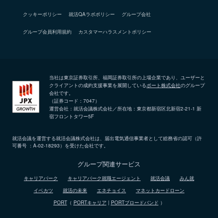
クッキーポリシー
就活QAラボポリシー
グループ会社
グループ会員利用規約
カスタマーハラスメントポリシー
当社は東京証券取引所、福岡証券取引所の上場企業であり、ユーザーと
クライアントの成約支援事業を展開している
ポート株式会社
のグループ
会社です。
（証券コード：7047）
運営会社：就活会議株式会社／所在地：東京都新宿区北新宿2-21-1 新
宿フロントタワー5F
就活会議を運営する就活会議株式会社は、届出電気通信事業者として総務省の認可（許
可番号 ：A-02-18293）を受けた会社です。