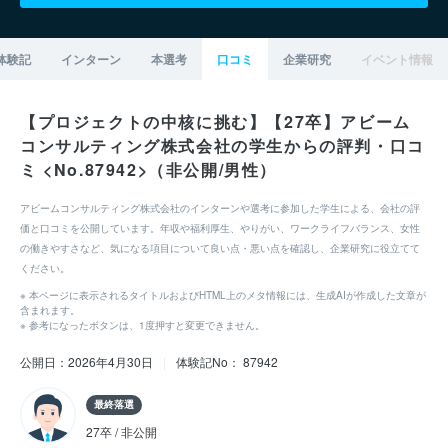
体験記
インターン
本選考
口コミ
企業研究
イベント情報
【プロジェクトの中核に挑む】【27卒】アビーム
コンサルティング株式会社の学生からの評判・口コ
ミ <No.87942>（非公開/男性）
アビームコンサルティング株式会社のインターンや選考に参加した学生による、会社の評
価と口コミを公開しています。年収や福利厚生、やりがい、ワークライフバランス、女性
の働きやすさなど、気になる項目について良い点・悪い点を確認し、企業研究に役立てて
ください。
※ 本ページに表示されるタイトルおよびHTML上のメタ情報には、生成AIが作成した文章が
含まれます。
※ 参考になったボタンは、1度押すと変更できません。
公開日：2026年4月30日
|
体験記No： 87942
最終落選
27卒 / 非公開