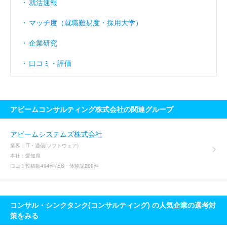
就活速報
マッチ度（就職難易度・採用大学）
企業研究
口コミ・評価
アビームコンサルティング株式会社の関連グループ
アビームシステムズ株式会社
業界：
IT・通信(ソフトウェア)
本社：
愛知県
口コミ投稿数
494件
ES・体験記
269件
コンサル・シンクタンク(コンサルティング) の人気企業の選考対
策をみる