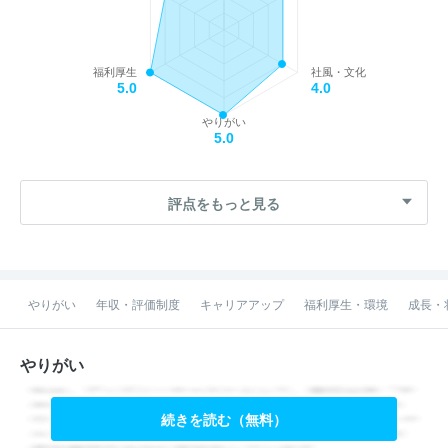
福利厚生
社風・文化
5.0
4.0
やりがい
5.0
評点をもっと見る
やりがい
年収・評価制度
キャリアアップ
福利厚生・環境
成長・
やりがい
続きを読む（無料）