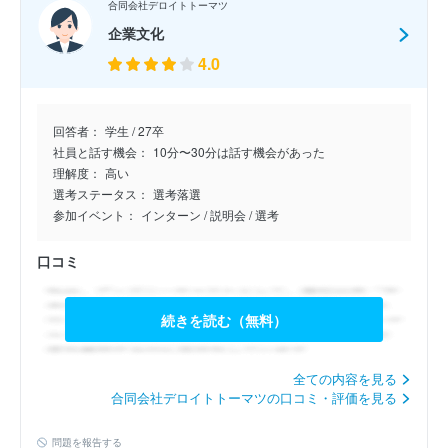
合同会社デロイトトーマツ
5.0
企業文化
公開日：2026年7月9日
4.0
27卒/選考落選/アビームコ…
5.0
回答者：
学生 / 27卒
公開日：2026年7月9日
社員と話す機会：
10分〜30分は話す機会があった
理解度：
高い
27卒/入社予定/アビームコ…
選考ステータス：
選考落選
5.0
参加イベント：
インターン
/ 説明会
/ 選考
公開日：2026年7月8日
口コミ
27卒/ES落選/アビームコ…
4.0
続きを読む（無料）
公開日：2026年7月2日
27卒/選考落選/アビームコ…
全ての内容を見る
5.0
合同会社デロイトトーマツの口コミ・評価を見る
公開日：2026年6月30日
問題を報告する