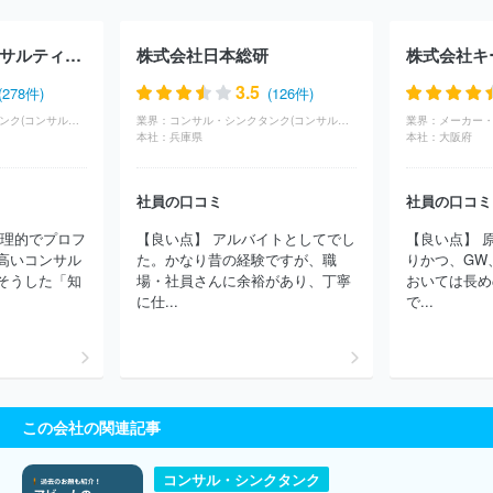
プ
株式会社アドプランナーホールディングス
Ａ．Ｔ．カーニー
株式会社
株式会社ドリームインキュベータ
山田コンサルティン
株式会社日立コンサルティング
株式会社日本総研
株式会社キ
ググループ株式会社
ＳＢＣメディカルグループ株式会社
株式会
社スタイル・エッジ
株式会社リオ・ホールディングス
株式会社
3.5
(278件)
(126件)
ライズ・コンサルティング・グループ
株式会社フリースタイルエン
コンサル・シンクタンク(コンサルティング)
業界：
コンサル・シンクタンク(コンサルティング)
業界：
ターテイメント
株式会社カトープレジャーグループ
株式会社久
本社：
兵庫県
本社：
大阪府
原本家グループ本社
社員の口コミ
社員の口コミ
論理的でプロフ
【良い点】 アルバイトとしてでし
【良い点】 
高いコンサル
た。かなり昔の経験ですが、職
りかつ、GW
そうした「知
場・社員さんに余裕があり、丁寧
おいては長め
に仕...
で...
この会社の関連記事
コンサル・シンクタンク